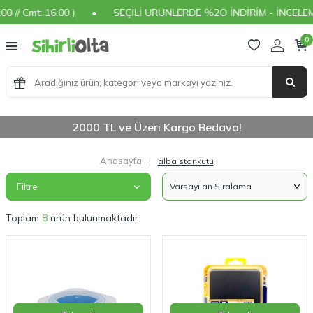
/ Cmt: 16:00 )
•
SEÇİLİ ÜRÜNLERDE %2O İNDİRİM - İNCELEMEK
0
2000 TL ve Üzeri Kargo Bedava!
Anasayfa
|
alba star kutu
Filtre
Toplam
8
ürün bulunmaktadır.