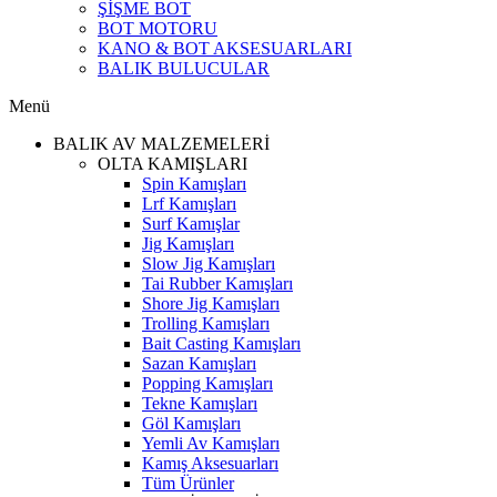
ŞİŞME BOT
BOT MOTORU
KANO & BOT AKSESUARLARI
BALIK BULUCULAR
Menü
BALIK AV MALZEMELERİ
OLTA KAMIŞLARI
Spin Kamışları
Lrf Kamışları
Surf Kamışlar
Jig Kamışları
Slow Jig Kamışları
Tai Rubber Kamışları
Shore Jig Kamışları
Trolling Kamışları
Bait Casting Kamışları
Sazan Kamışları
Popping Kamışları
Tekne Kamışları
Göl Kamışları
Yemli Av Kamışları
Kamış Aksesuarları
Tüm Ürünler