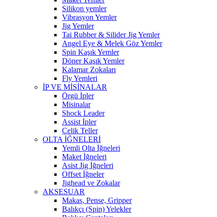
Silikon yemler
Vibrasyon Yemler
Jig Yemler
Tai Rubber & Silider Jig Yemler
Angel Eye & Melek Göz Yemler
Spin Kaşık Yemler
Döner Kaşık Yemler
Kalamar Zokaları
Fly Yemleri
İP VE MİSİNALAR
Örgü İpler
Misinalar
Shock Leader
Assist İpler
Çelik Teller
OLTA İĞNELERİ
Yemli Olta İğneleri
Maket İğneleri
Asist Jig İğneleri
Offset İğneler
Jighead ve Zokalar
AKSESUAR
Makas, Pense, Gripper
Balıkçı (Spin) Yelekler