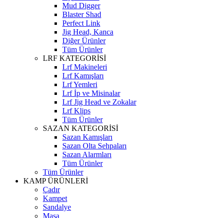
Mud Digger
Blaster Shad
Perfect Link
Jig Head, Kanca
Diğer Ürünler
Tüm Ürünler
LRF KATEGORİSİ
Lrf Makineleri
Lrf Kamışları
Lrf Yemleri
Lrf İp ve Misinalar
Lrf Jig Head ve Zokalar
Lrf Klips
Tüm Ürünler
SAZAN KATEGORİSİ
Sazan Kamışları
Sazan Olta Sehpaları
Sazan Alarmları
Tüm Ürünler
Tüm Ürünler
KAMP ÜRÜNLERİ
Çadır
Kampet
Sandalye
Masa