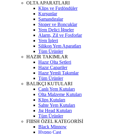
OLTA APARATLARI
Klips ve Fırdöndüler
Kurşunlar
Şamandıralar
Stoper ve Boncuklar
Yem Delici İğneler
Alarm, Zil ve Fosforlar
Yem İpleri
Silikon Yem Aparatları
Tüm Ürünler
HAZIR TAKIMLAR
Hazır Olta Setleri
Hazır Çapariler
Hazır Yemli Takımlar
Tüm Ürünler
BALIKÇI KUTULARI
Canlı Yem Kutuları
Olta Malzeme Kutuları
Klips Kutuları
Sahte Yem Kutuları
Jig Head Kutuları
Tüm Ürünler
FIIISH ÖZEL KATEGORİSİ
Black Minnow
Hypno Cast