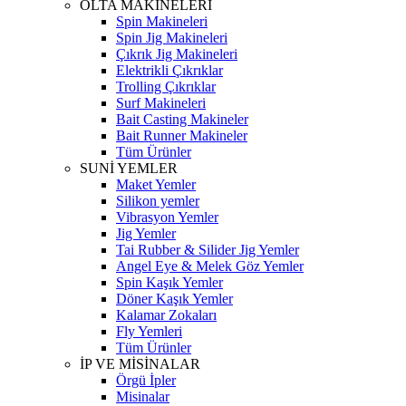
OLTA MAKİNELERİ
Spin Makineleri
Spin Jig Makineleri
Çıkrık Jig Makineleri
Elektrikli Çıkrıklar
Trolling Çıkrıklar
Surf Makineleri
Bait Casting Makineler
Bait Runner Makineler
Tüm Ürünler
SUNİ YEMLER
Maket Yemler
Silikon yemler
Vibrasyon Yemler
Jig Yemler
Tai Rubber & Silider Jig Yemler
Angel Eye & Melek Göz Yemler
Spin Kaşık Yemler
Döner Kaşık Yemler
Kalamar Zokaları
Fly Yemleri
Tüm Ürünler
İP VE MİSİNALAR
Örgü İpler
Misinalar