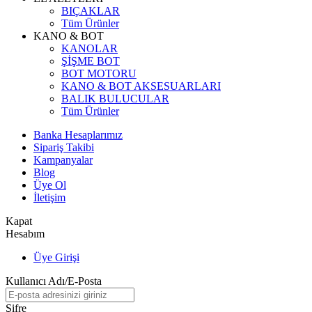
BIÇAKLAR
Tüm Ürünler
KANO & BOT
KANOLAR
ŞİŞME BOT
BOT MOTORU
KANO & BOT AKSESUARLARI
BALIK BULUCULAR
Tüm Ürünler
Banka Hesaplarımız
Sipariş Takibi
Kampanyalar
Blog
Üye Ol
İletişim
Kapat
Hesabım
Üye Girişi
Kullanıcı Adı/E-Posta
Şifre