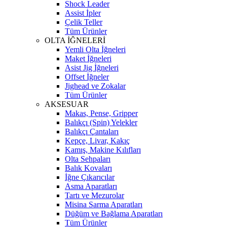
Shock Leader
Assist İpler
Çelik Teller
Tüm Ürünler
OLTA İĞNELERİ
Yemli Olta İğneleri
Maket İğneleri
Asist Jig İğneleri
Offset İğneler
Jighead ve Zokalar
Tüm Ürünler
AKSESUAR
Makas, Pense, Gripper
Balıkçı (Spin) Yelekler
Balıkçı Çantaları
Kepçe, Livar, Kakıç
Kamış, Makine Kılıfları
Olta Sehpaları
Balık Kovaları
İğne Çıkarıcılar
Asma Aparatları
Tartı ve Mezurolar
Misina Sarma Aparatları
Düğüm ve Bağlama Aparatları
Tüm Ürünler