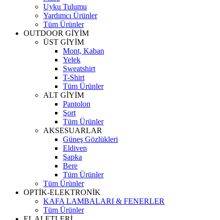
Uyku Tulumu
Yardımcı Ürünler
Tüm Ürünler
OUTDOOR GİYİM
ÜST GİYİM
Mont, Kaban
Yelek
Sweatshirt
T-Shirt
Tüm Ürünler
ALT GİYİM
Pantolon
Şort
Tüm Ürünler
AKSESUARLAR
Güneş Gözlükleri
Eldiven
Şapka
Bere
Tüm Ürünler
Tüm Ürünler
OPTİK-ELEKTRONİK
KAFA LAMBALARI & FENERLER
Tüm Ürünler
EL ALETLERİ