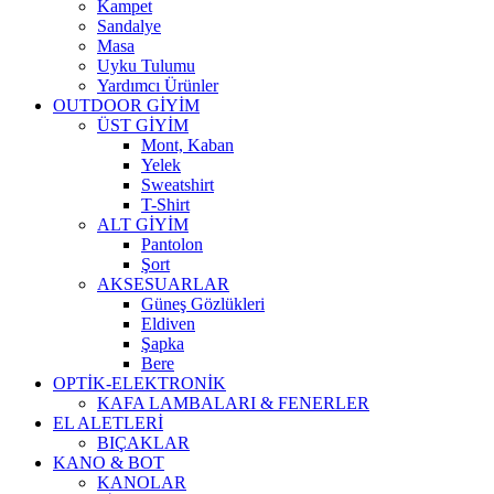
Kampet
Sandalye
Masa
Uyku Tulumu
Yardımcı Ürünler
OUTDOOR GİYİM
ÜST GİYİM
Mont, Kaban
Yelek
Sweatshirt
T-Shirt
ALT GİYİM
Pantolon
Şort
AKSESUARLAR
Güneş Gözlükleri
Eldiven
Şapka
Bere
OPTİK-ELEKTRONİK
KAFA LAMBALARI & FENERLER
EL ALETLERİ
BIÇAKLAR
KANO & BOT
KANOLAR