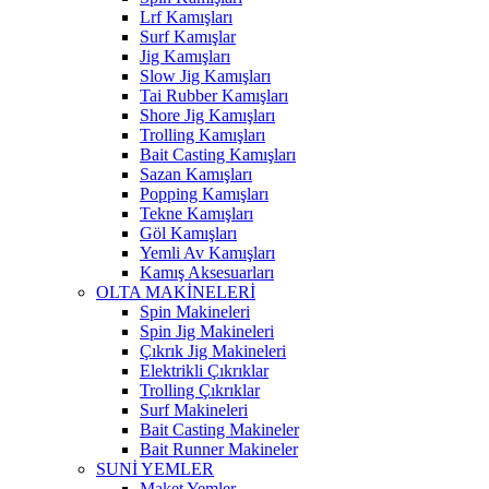
Lrf Kamışları
Surf Kamışlar
Jig Kamışları
Slow Jig Kamışları
Tai Rubber Kamışları
Shore Jig Kamışları
Trolling Kamışları
Bait Casting Kamışları
Sazan Kamışları
Popping Kamışları
Tekne Kamışları
Göl Kamışları
Yemli Av Kamışları
Kamış Aksesuarları
OLTA MAKİNELERİ
Spin Makineleri
Spin Jig Makineleri
Çıkrık Jig Makineleri
Elektrikli Çıkrıklar
Trolling Çıkrıklar
Surf Makineleri
Bait Casting Makineler
Bait Runner Makineler
SUNİ YEMLER
Maket Yemler