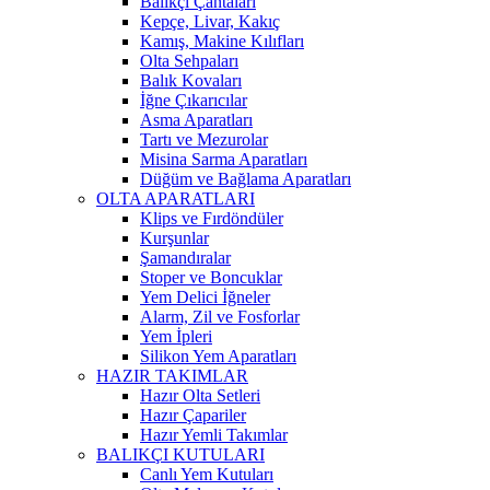
Balıkçı Çantaları
Kepçe, Livar, Kakıç
Kamış, Makine Kılıfları
Olta Sehpaları
Balık Kovaları
İğne Çıkarıcılar
Asma Aparatları
Tartı ve Mezurolar
Misina Sarma Aparatları
Düğüm ve Bağlama Aparatları
OLTA APARATLARI
Klips ve Fırdöndüler
Kurşunlar
Şamandıralar
Stoper ve Boncuklar
Yem Delici İğneler
Alarm, Zil ve Fosforlar
Yem İpleri
Silikon Yem Aparatları
HAZIR TAKIMLAR
Hazır Olta Setleri
Hazır Çapariler
Hazır Yemli Takımlar
BALIKÇI KUTULARI
Canlı Yem Kutuları