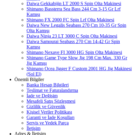
Daiwa Gekkabijin LT 2000 S Spin Olta Makinesi
Shimano Bassterra Sea Bass 244 Cm 3-15 Gr Lrf
Kamışı
Shimano FX 2000 FC Spin Lrf Olta Makinesi
Daiwa New Legalis Seabass 270 Cm 10-35 Gr Spin
Olta Kamışı
Daiwa Ninja 23 LT 3000 C Spin Olta Makinesi
Daiwa Samourai Seabass 270 Cm 14-42 Gr Spin
Kamışı
Shimano Nexave FI 3000 HG Spin Olta Makinesi
Shimano Game Type Slow Jig 198 Cm Max. 330 Gr
Jig Kamışı
Shimano Ocea Jigger F Custom 2001 HG Jig Makinesi
(Sol El)
Önemli Bilgiler
Banka Hesap Bilgileri
Teslimat ve Faturalandırma
İade ve Değişim
Mesafeli Satış Sözleşmesi
Gizlilik ve Güvenlik
Kişisel Veriler Politikası
Garanti ve İade Koşulları
Servis ve Yedek Parça
İletişim
Adres & İletişim