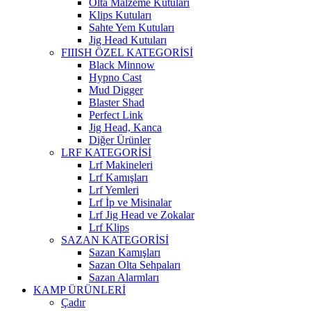
Olta Malzeme Kutuları
Klips Kutuları
Sahte Yem Kutuları
Jig Head Kutuları
FIIISH ÖZEL KATEGORİSİ
Black Minnow
Hypno Cast
Mud Digger
Blaster Shad
Perfect Link
Jig Head, Kanca
Diğer Ürünler
LRF KATEGORİSİ
Lrf Makineleri
Lrf Kamışları
Lrf Yemleri
Lrf İp ve Misinalar
Lrf Jig Head ve Zokalar
Lrf Klips
SAZAN KATEGORİSİ
Sazan Kamışları
Sazan Olta Sehpaları
Sazan Alarmları
KAMP ÜRÜNLERİ
Çadır