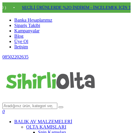
•
SEÇİLİ ÜRÜNLERDE %2O İNDİRİM - İNCELEMEK İÇİN TIKLAY
Banka Hesaplarımız
Sipariş Takibi
Kampanyalar
Blog
Üye Ol
İletişim
08502202635
0
BALIK AV MALZEMELERİ
OLTA KAMIŞLARI
Spin Kamışları