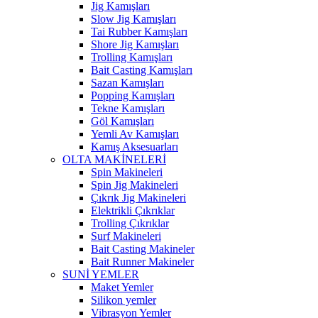
Jig Kamışları
Slow Jig Kamışları
Tai Rubber Kamışları
Shore Jig Kamışları
Trolling Kamışları
Bait Casting Kamışları
Sazan Kamışları
Popping Kamışları
Tekne Kamışları
Göl Kamışları
Yemli Av Kamışları
Kamış Aksesuarları
OLTA MAKİNELERİ
Spin Makineleri
Spin Jig Makineleri
Çıkrık Jig Makineleri
Elektrikli Çıkrıklar
Trolling Çıkrıklar
Surf Makineleri
Bait Casting Makineler
Bait Runner Makineler
SUNİ YEMLER
Maket Yemler
Silikon yemler
Vibrasyon Yemler