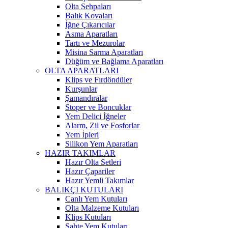
Olta Sehpaları
Balık Kovaları
İğne Çıkarıcılar
Asma Aparatları
Tartı ve Mezurolar
Misina Sarma Aparatları
Düğüm ve Bağlama Aparatları
OLTA APARATLARI
Klips ve Fırdöndüler
Kurşunlar
Şamandıralar
Stoper ve Boncuklar
Yem Delici İğneler
Alarm, Zil ve Fosforlar
Yem İpleri
Silikon Yem Aparatları
HAZIR TAKIMLAR
Hazır Olta Setleri
Hazır Çapariler
Hazır Yemli Takımlar
BALIKÇI KUTULARI
Canlı Yem Kutuları
Olta Malzeme Kutuları
Klips Kutuları
Sahte Yem Kutuları