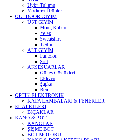
Uyku Tulumu
Yardımcı Ürünler
OUTDOOR GİYİM
ÜST GİYİM
Mont, Kaban
Yelek
Sweatshirt
T-Shirt
ALT GİYİM
Pantolon
Şort
AKSESUARLAR
Güneş Gözlükleri
Eldiven
Şapka
Bere
OPTİK-ELEKTRONİK
KAFA LAMBALARI & FENERLER
EL ALETLERİ
BIÇAKLAR
KANO & BOT
KANOLAR
ŞİŞME BOT
BOT MOTORU