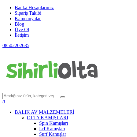
Banka Hesaplarımız
Sipariş Takibi
Kampanyalar
Blog
Üye Ol
İletişim
08502202635
0
BALIK AV MALZEMELERİ
OLTA KAMIŞLARI
Spin Kamışları
Lrf Kamışları
Surf Kamışlar