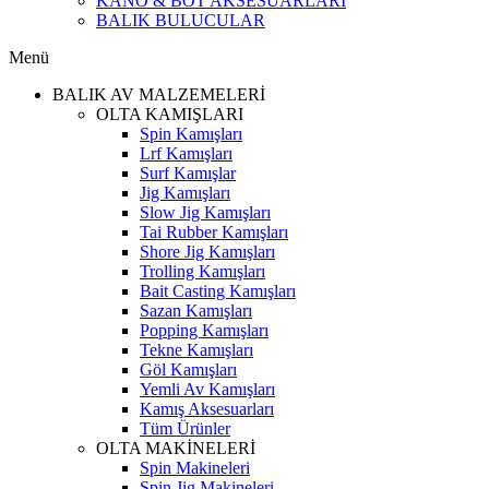
KANO & BOT AKSESUARLARI
BALIK BULUCULAR
Menü
BALIK AV MALZEMELERİ
OLTA KAMIŞLARI
Spin Kamışları
Lrf Kamışları
Surf Kamışlar
Jig Kamışları
Slow Jig Kamışları
Tai Rubber Kamışları
Shore Jig Kamışları
Trolling Kamışları
Bait Casting Kamışları
Sazan Kamışları
Popping Kamışları
Tekne Kamışları
Göl Kamışları
Yemli Av Kamışları
Kamış Aksesuarları
Tüm Ürünler
OLTA MAKİNELERİ
Spin Makineleri
Spin Jig Makineleri