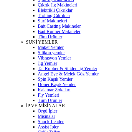
Çıkrık Jig Makineleri
Elektrikli Çıkrıklar
Trolling Çıkrıklar
Surf Makineleri
Bait Casting Makineler
Bait Runner Makineler
Tüm Ürünler
SUNİ YEMLER
Maket Yemler
Silikon yemler
Vibrasyon Yemler
Jig Yemler
Tai Rubber & Silider Jig Yemler
Angel Eye & Melek Göz Yemler
Spin Kaşık Yemler
Döner Kaşık Yemler
Kalamar Zokaları
Fly Yemleri
Tüm Ürünler
İP VE MİSİNALAR
Örgü İpler
Misinalar
Shock Leader
Assist İpler