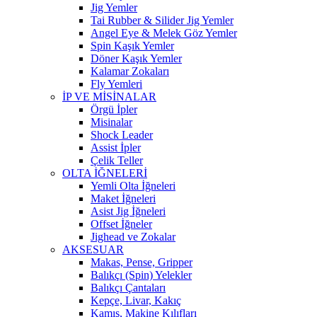
Jig Yemler
Tai Rubber & Silider Jig Yemler
Angel Eye & Melek Göz Yemler
Spin Kaşık Yemler
Döner Kaşık Yemler
Kalamar Zokaları
Fly Yemleri
İP VE MİSİNALAR
Örgü İpler
Misinalar
Shock Leader
Assist İpler
Çelik Teller
OLTA İĞNELERİ
Yemli Olta İğneleri
Maket İğneleri
Asist Jig İğneleri
Offset İğneler
Jighead ve Zokalar
AKSESUAR
Makas, Pense, Gripper
Balıkçı (Spin) Yelekler
Balıkçı Çantaları
Kepçe, Livar, Kakıç
Kamış, Makine Kılıfları