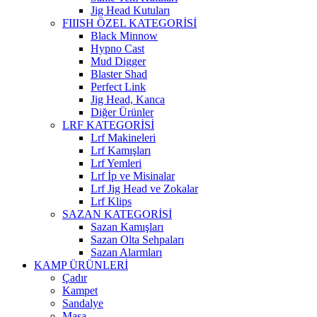
Jig Head Kutuları
FIIISH ÖZEL KATEGORİSİ
Black Minnow
Hypno Cast
Mud Digger
Blaster Shad
Perfect Link
Jig Head, Kanca
Diğer Ürünler
LRF KATEGORİSİ
Lrf Makineleri
Lrf Kamışları
Lrf Yemleri
Lrf İp ve Misinalar
Lrf Jig Head ve Zokalar
Lrf Klips
SAZAN KATEGORİSİ
Sazan Kamışları
Sazan Olta Sehpaları
Sazan Alarmları
KAMP ÜRÜNLERİ
Çadır
Kampet
Sandalye
Masa