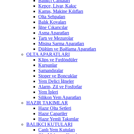
Balıkçı Çantaları
Kepçe, Livar, Kakıç
Kamış, Makine Kılıfları
Olta Sehpaları
Balık Kovaları
İğne Çıkarıcılar
Asma Aparatları
Tartı ve Mezurolar
Misina Sarma Aparatları
Düğüm ve Bağlama Aparatları
OLTA APARATLARI
Klips ve Fırdöndüler
Kurşunlar
Şamandıralar
Stoper ve Boncuklar
Yem Delici İğneler
Alarm, Zil ve Fosforlar
Yem İpleri
Silikon Yem Aparatları
HAZIR TAKIMLAR
Hazır Olta Setleri
Hazır Çapariler
Hazır Yemli Takımlar
BALIKÇI KUTULARI
Canlı Yem Kutuları