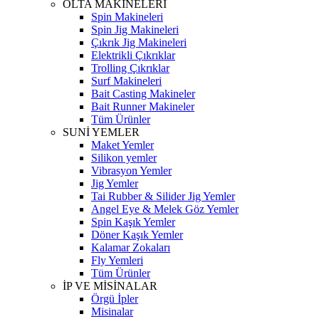
OLTA MAKİNELERİ
Spin Makineleri
Spin Jig Makineleri
Çıkrık Jig Makineleri
Elektrikli Çıkrıklar
Trolling Çıkrıklar
Surf Makineleri
Bait Casting Makineler
Bait Runner Makineler
Tüm Ürünler
SUNİ YEMLER
Maket Yemler
Silikon yemler
Vibrasyon Yemler
Jig Yemler
Tai Rubber & Silider Jig Yemler
Angel Eye & Melek Göz Yemler
Spin Kaşık Yemler
Döner Kaşık Yemler
Kalamar Zokaları
Fly Yemleri
Tüm Ürünler
İP VE MİSİNALAR
Örgü İpler
Misinalar