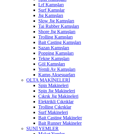
Lrf Kamışları
Surf Kamışlar
Jig Kamışları
Slow Jig Kamışları
Tai Rubber Kamışları
Shore Jig Kamışları
Trolling Kamışları
Bait Casting Kamışları
Sazan Kamışları
Popping Kamışları
Tekne Kamışları
Göl Kamışları
Yemli Av Kamışları
Kamış Aksesuarları
OLTA MAKİNELERİ
Spin Makineleri
Spin Jig Makineleri
Çıkrık Jig Makineleri
Elektrikli Çıkrıklar
Trolling Çıkrıklar
Surf Makineleri
Bait Casting Makineler
Bait Runner Makineler
SUNİ YEMLER
Maket Yemler