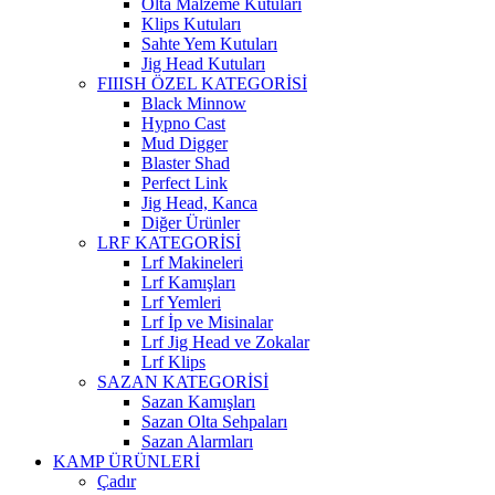
Olta Malzeme Kutuları
Klips Kutuları
Sahte Yem Kutuları
Jig Head Kutuları
FIIISH ÖZEL KATEGORİSİ
Black Minnow
Hypno Cast
Mud Digger
Blaster Shad
Perfect Link
Jig Head, Kanca
Diğer Ürünler
LRF KATEGORİSİ
Lrf Makineleri
Lrf Kamışları
Lrf Yemleri
Lrf İp ve Misinalar
Lrf Jig Head ve Zokalar
Lrf Klips
SAZAN KATEGORİSİ
Sazan Kamışları
Sazan Olta Sehpaları
Sazan Alarmları
KAMP ÜRÜNLERİ
Çadır