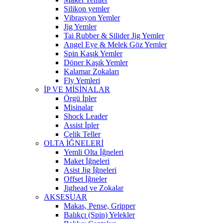
Silikon yemler
Vibrasyon Yemler
Jig Yemler
Tai Rubber & Silider Jig Yemler
Angel Eye & Melek Göz Yemler
Spin Kaşık Yemler
Döner Kaşık Yemler
Kalamar Zokaları
Fly Yemleri
İP VE MİSİNALAR
Örgü İpler
Misinalar
Shock Leader
Assist İpler
Çelik Teller
OLTA İĞNELERİ
Yemli Olta İğneleri
Maket İğneleri
Asist Jig İğneleri
Offset İğneler
Jighead ve Zokalar
AKSESUAR
Makas, Pense, Gripper
Balıkçı (Spin) Yelekler