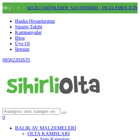
•
SEÇİLİ ÜRÜNLERDE %2O İNDİRİM - İNCELEMEK İÇİN TIKLA
Banka Hesaplarımız
Sipariş Takibi
Kampanyalar
Blog
Üye Ol
İletişim
08502202635
0
BALIK AV MALZEMELERİ
OLTA KAMIŞLARI
Spin Kamışları