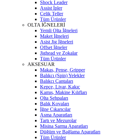
Shock Leader
Assist İpler
Çelik Teller
Tüm Ürünler
OLTA İĞNELERİ
Yemli Olta İğneleri
Maket İğneleri
Asist Jig İğneleri
Offset İğneler
Jighead ve Zokalar
Tüm Ürünler
AKSESUAR
Makas, Pense, Gripper
Balıkçı (Spin) Yelekler
Balıkçı Çantaları
Kepçe, Livar, Kakıç
Kamış, Makine Kılıfları
Olta Sehpaları
Balık Kovaları
İğne Çıkarıcılar
Asma Aparatları
Tartı ve Mezurolar
Misina Sarma Aparatları
Düğüm ve Bağlama Aparatları
Tüm Ürünler