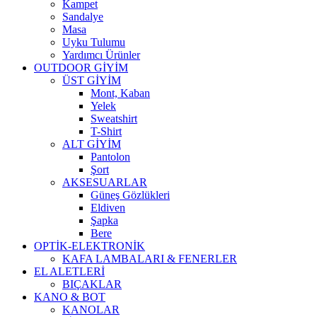
Kampet
Sandalye
Masa
Uyku Tulumu
Yardımcı Ürünler
OUTDOOR GİYİM
ÜST GİYİM
Mont, Kaban
Yelek
Sweatshirt
T-Shirt
ALT GİYİM
Pantolon
Şort
AKSESUARLAR
Güneş Gözlükleri
Eldiven
Şapka
Bere
OPTİK-ELEKTRONİK
KAFA LAMBALARI & FENERLER
EL ALETLERİ
BIÇAKLAR
KANO & BOT
KANOLAR