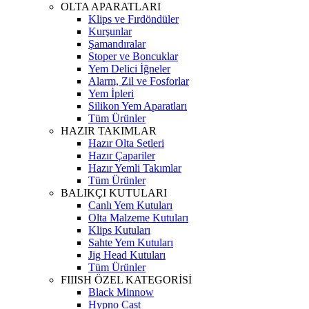
OLTA APARATLARI
Klips ve Fırdöndüler
Kurşunlar
Şamandıralar
Stoper ve Boncuklar
Yem Delici İğneler
Alarm, Zil ve Fosforlar
Yem İpleri
Silikon Yem Aparatları
Tüm Ürünler
HAZIR TAKIMLAR
Hazır Olta Setleri
Hazır Çapariler
Hazır Yemli Takımlar
Tüm Ürünler
BALIKÇI KUTULARI
Canlı Yem Kutuları
Olta Malzeme Kutuları
Klips Kutuları
Sahte Yem Kutuları
Jig Head Kutuları
Tüm Ürünler
FIIISH ÖZEL KATEGORİSİ
Black Minnow
Hypno Cast