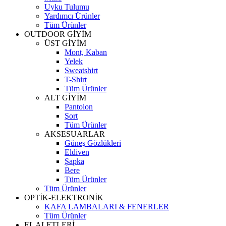
Uyku Tulumu
Yardımcı Ürünler
Tüm Ürünler
OUTDOOR GİYİM
ÜST GİYİM
Mont, Kaban
Yelek
Sweatshirt
T-Shirt
Tüm Ürünler
ALT GİYİM
Pantolon
Şort
Tüm Ürünler
AKSESUARLAR
Güneş Gözlükleri
Eldiven
Şapka
Bere
Tüm Ürünler
Tüm Ürünler
OPTİK-ELEKTRONİK
KAFA LAMBALARI & FENERLER
Tüm Ürünler
EL ALETLERİ