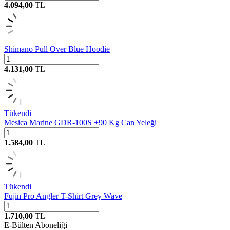
4.094,00
TL
Shimano Pull Over Blue Hoodie
4.131,00
TL
Tükendi
Mesica Marine GDR-100S +90 Kg Can Yeleği
1.584,00
TL
Tükendi
Fujin Pro Angler T-Shirt Grey Wave
1.710,00
TL
E-Bülten Aboneliği