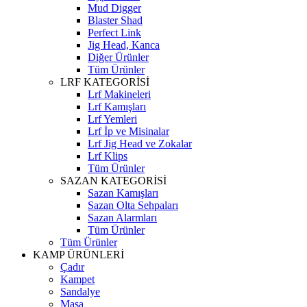
Mud Digger
Blaster Shad
Perfect Link
Jig Head, Kanca
Diğer Ürünler
Tüm Ürünler
LRF KATEGORİSİ
Lrf Makineleri
Lrf Kamışları
Lrf Yemleri
Lrf İp ve Misinalar
Lrf Jig Head ve Zokalar
Lrf Klips
Tüm Ürünler
SAZAN KATEGORİSİ
Sazan Kamışları
Sazan Olta Sehpaları
Sazan Alarmları
Tüm Ürünler
Tüm Ürünler
KAMP ÜRÜNLERİ
Çadır
Kampet
Sandalye
Masa