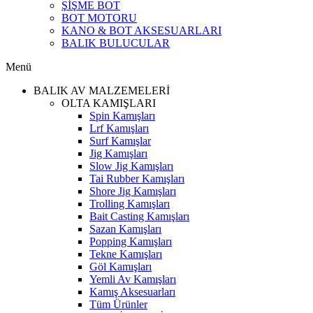
ŞİŞME BOT
BOT MOTORU
KANO & BOT AKSESUARLARI
BALIK BULUCULAR
Menü
BALIK AV MALZEMELERİ
OLTA KAMIŞLARI
Spin Kamışları
Lrf Kamışları
Surf Kamışlar
Jig Kamışları
Slow Jig Kamışları
Tai Rubber Kamışları
Shore Jig Kamışları
Trolling Kamışları
Bait Casting Kamışları
Sazan Kamışları
Popping Kamışları
Tekne Kamışları
Göl Kamışları
Yemli Av Kamışları
Kamış Aksesuarları
Tüm Ürünler