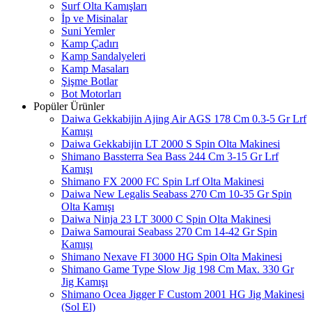
Surf Olta Kamışları
İp ve Misinalar
Suni Yemler
Kamp Çadırı
Kamp Sandalyeleri
Kamp Masaları
Şişme Botlar
Bot Motorları
Popüler Ürünler
Daiwa Gekkabijin Ajing Air AGS 178 Cm 0.3-5 Gr Lrf
Kamışı
Daiwa Gekkabijin LT 2000 S Spin Olta Makinesi
Shimano Bassterra Sea Bass 244 Cm 3-15 Gr Lrf
Kamışı
Shimano FX 2000 FC Spin Lrf Olta Makinesi
Daiwa New Legalis Seabass 270 Cm 10-35 Gr Spin
Olta Kamışı
Daiwa Ninja 23 LT 3000 C Spin Olta Makinesi
Daiwa Samourai Seabass 270 Cm 14-42 Gr Spin
Kamışı
Shimano Nexave FI 3000 HG Spin Olta Makinesi
Shimano Game Type Slow Jig 198 Cm Max. 330 Gr
Jig Kamışı
Shimano Ocea Jigger F Custom 2001 HG Jig Makinesi
(Sol El)