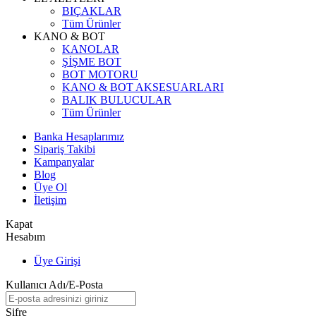
BIÇAKLAR
Tüm Ürünler
KANO & BOT
KANOLAR
ŞİŞME BOT
BOT MOTORU
KANO & BOT AKSESUARLARI
BALIK BULUCULAR
Tüm Ürünler
Banka Hesaplarımız
Sipariş Takibi
Kampanyalar
Blog
Üye Ol
İletişim
Kapat
Hesabım
Üye Girişi
Kullanıcı Adı/E-Posta
Şifre