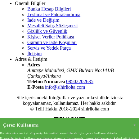
Önemli Bilgiler
Banka Hesap Bilgileri
Teslimat ve Faturalandırma
İade ve Değişim
Mesafeli Satış Sözleşmesi
Gizlilik ve Güvenlik
Kişisel Veriler Politikası
Garanti ve İade Koşulları
Servis ve Yedek Parça
İletişim
Adres & İletişim
Adres
Anıttepe Mahallesi, GMK Bulvarı No:141/B
Çankaya/Ankara
Telefon Numarası
08502202635
E-Posta
info@sihirliolta.com
Site içerisindeki fotoğraflar ve yazılar kesinlikle izinsiz
kopyalanamaz, kullanılamaz. Her hakkı saklıdır.
© Telif Hakkı 2018-2024 sihirliolta.com
Çerez Kullanımı
X
Bu site size en iyi alışveriş hizmetini sunabilmek için çerez kullanmaktadır.
Hizmetlerimizi kullanmaya devam etmeniz durumunda, çerez kullanımını kabul ettiğinizi