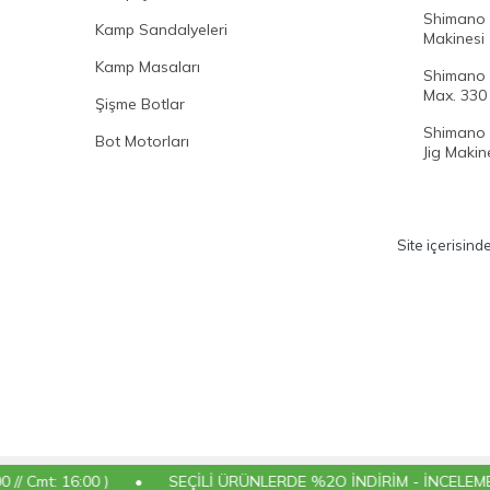
Shimano 
Kamp Sandalyeleri
Makinesi
Kamp Masaları
Shimano 
Max. 330 
Şişme Botlar
Shimano 
Bot Motorları
Jig Makine
Site içerisind
: 16:00 )
•
SEÇİLİ ÜRÜNLERDE %2O İNDİRİM - İNCELEMEK İÇİN