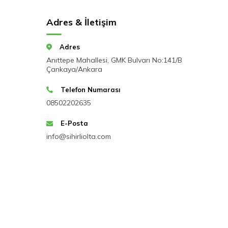
Adres & İletişim
Adres
Anıttepe Mahallesi, GMK Bulvarı No:141/B
Çankaya/Ankara
Telefon Numarası
08502202635
E-Posta
info@sihirliolta.com