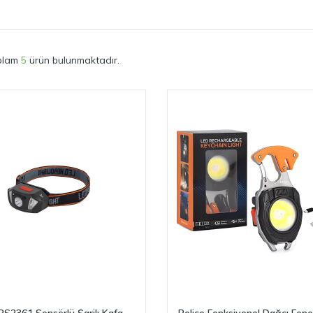
plam
5
ürün bulunmaktadır.
 PS2361 Sensörlü Şarjlı Kafa
Police Fonksiyonel Dağcı Fene