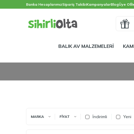
Banka Hesaplarımız
Sipariş Takibi
Kampanyalar
Blog
Üye Ol
İl
BALIK AV MALZEMELERİ
KAM
İndirimli
Yeni
MARKA
FIYAT