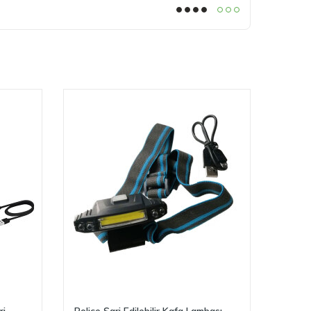
ri
Police Şarj Edilebilir Kafa Lambası