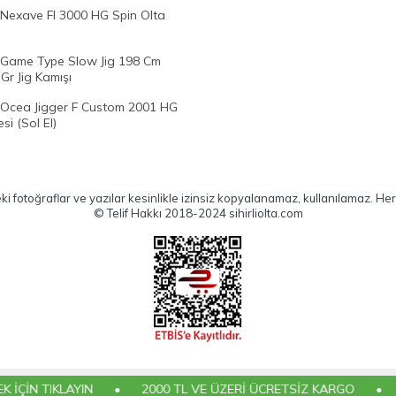
Nexave FI 3000 HG Spin Olta
Game Type Slow Jig 198 Cm
Gr Jig Kamışı
Ocea Jigger F Custom 2001 HG
si (Sol El)
eki fotoğraflar ve yazılar kesinlikle izinsiz kopyalanamaz, kullanılamaz. Her 
© Telif Hakkı 2018-2024 sihirliolta.com
T
-Soft
E-Ticaret
Sistemleriyle Hazırlanmıştır.
 TIKLAYIN
•
2000 TL VE ÜZERİ ÜCRETSİZ KARGO
•
AYNI 