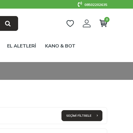
08502202635
0
EL ALETLERİ
KANO & BOT
SEÇIMI FILTRELE