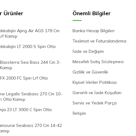
r Ürünler
Önemli Bilgiler
kkabijin Ajing Air AGS 178 Cm
Banka Hesap Bilgileri
Lrf Kamışı
Teslimat ve Faturalandırma
kabijin LT 2000 S Spin Olta
İade ve Değişim
Mesafeli Satış Sözleşmesi
Bassterra Sea Bass 244 Cm 3-
 Kamışı
Gizlilik ve Güvenlik
FX 2000 FC Spin Lrf Olta
Kişisel Veriler Politikası
Garanti ve İade Koşulları
w Legalis Seabass 270 Cm 10-
n Olta Kamışı
Servis ve Yedek Parça
nja 23 LT 3000 C Spin Olta
İletişim
mourai Seabass 270 Cm 14-42
amışı