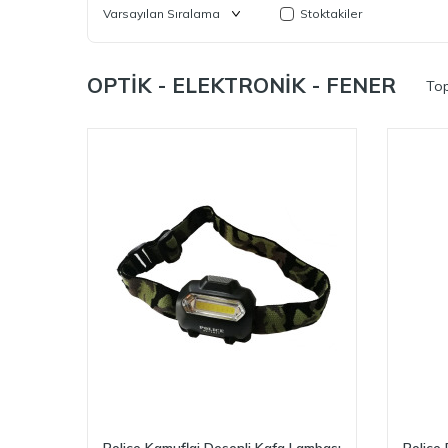
Stoktakiler
OPTİK - ELEKTRONİK - FENER
To
Police Kamuflaj Desenli Kafa Lambası
Police