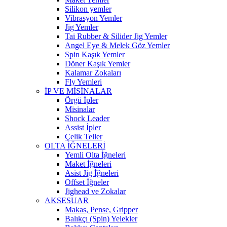
Silikon yemler
Vibrasyon Yemler
Jig Yemler
Tai Rubber & Silider Jig Yemler
Angel Eye & Melek Göz Yemler
Spin Kaşık Yemler
Döner Kaşık Yemler
Kalamar Zokaları
Fly Yemleri
İP VE MİSİNALAR
Örgü İpler
Misinalar
Shock Leader
Assist İpler
Çelik Teller
OLTA İĞNELERİ
Yemli Olta İğneleri
Maket İğneleri
Asist Jig İğneleri
Offset İğneler
Jighead ve Zokalar
AKSESUAR
Makas, Pense, Gripper
Balıkçı (Spin) Yelekler