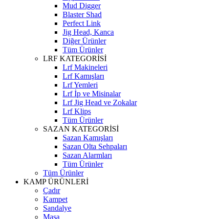
Mud Digger
Blaster Shad
Perfect Link
Jig Head, Kanca
Diğer Ürünler
Tüm Ürünler
LRF KATEGORİSİ
Lrf Makineleri
Lrf Kamışları
Lrf Yemleri
Lrf İp ve Misinalar
Lrf Jig Head ve Zokalar
Lrf Klips
Tüm Ürünler
SAZAN KATEGORİSİ
Sazan Kamışları
Sazan Olta Sehpaları
Sazan Alarmları
Tüm Ürünler
Tüm Ürünler
KAMP ÜRÜNLERİ
Çadır
Kampet
Sandalye
Masa