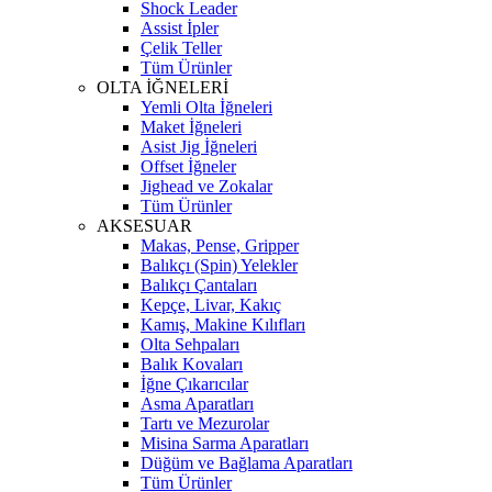
Shock Leader
Assist İpler
Çelik Teller
Tüm Ürünler
OLTA İĞNELERİ
Yemli Olta İğneleri
Maket İğneleri
Asist Jig İğneleri
Offset İğneler
Jighead ve Zokalar
Tüm Ürünler
AKSESUAR
Makas, Pense, Gripper
Balıkçı (Spin) Yelekler
Balıkçı Çantaları
Kepçe, Livar, Kakıç
Kamış, Makine Kılıfları
Olta Sehpaları
Balık Kovaları
İğne Çıkarıcılar
Asma Aparatları
Tartı ve Mezurolar
Misina Sarma Aparatları
Düğüm ve Bağlama Aparatları
Tüm Ürünler