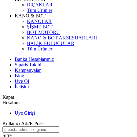
BIÇAKLAR
Tüm Ürünler
KANO & BOT
KANOLAR
ŞİŞME BOT
BOT MOTORU
KANO & BOT AKSESUARLARI
BALIK BULUCULAR
Tüm Ürünler
Banka Hesaplarımız
Sipariş Takibi
Kampanyalar
Blog
Üye Ol
İletişim
Kapat
Hesabım
Üye Girişi
Kullanıcı Adı/E-Posta
Şifre