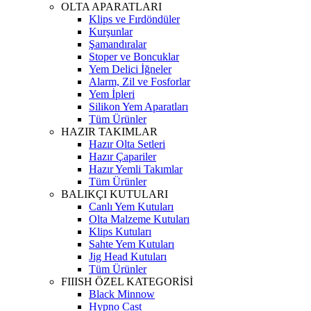
OLTA APARATLARI
Klips ve Fırdöndüler
Kurşunlar
Şamandıralar
Stoper ve Boncuklar
Yem Delici İğneler
Alarm, Zil ve Fosforlar
Yem İpleri
Silikon Yem Aparatları
Tüm Ürünler
HAZIR TAKIMLAR
Hazır Olta Setleri
Hazır Çapariler
Hazır Yemli Takımlar
Tüm Ürünler
BALIKÇI KUTULARI
Canlı Yem Kutuları
Olta Malzeme Kutuları
Klips Kutuları
Sahte Yem Kutuları
Jig Head Kutuları
Tüm Ürünler
FIIISH ÖZEL KATEGORİSİ
Black Minnow
Hypno Cast