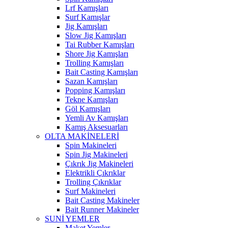
Lrf Kamışları
Surf Kamışlar
Jig Kamışları
Slow Jig Kamışları
Tai Rubber Kamışları
Shore Jig Kamışları
Trolling Kamışları
Bait Casting Kamışları
Sazan Kamışları
Popping Kamışları
Tekne Kamışları
Göl Kamışları
Yemli Av Kamışları
Kamış Aksesuarları
OLTA MAKİNELERİ
Spin Makineleri
Spin Jig Makineleri
Çıkrık Jig Makineleri
Elektrikli Çıkrıklar
Trolling Çıkrıklar
Surf Makineleri
Bait Casting Makineler
Bait Runner Makineler
SUNİ YEMLER
Maket Yemler