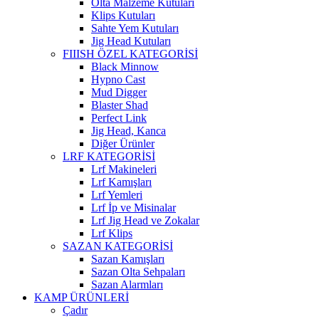
Olta Malzeme Kutuları
Klips Kutuları
Sahte Yem Kutuları
Jig Head Kutuları
FIIISH ÖZEL KATEGORİSİ
Black Minnow
Hypno Cast
Mud Digger
Blaster Shad
Perfect Link
Jig Head, Kanca
Diğer Ürünler
LRF KATEGORİSİ
Lrf Makineleri
Lrf Kamışları
Lrf Yemleri
Lrf İp ve Misinalar
Lrf Jig Head ve Zokalar
Lrf Klips
SAZAN KATEGORİSİ
Sazan Kamışları
Sazan Olta Sehpaları
Sazan Alarmları
KAMP ÜRÜNLERİ
Çadır