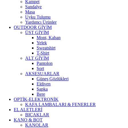
Kampet
Sandalye
Masa
Uyku Tulumu
Yardımcı Ürünler
OUTDOOR GİYİM
ÜST GİYİM
Mont, Kaban
Yelek
Sweatshirt
T-Shirt
ALT GİYİM
Pantolon
Şort
AKSESUARLAR
Güneş Gözlükleri
Eldiven
Şapka
Bere
OPTİK-ELEKTRONİK
KAFA LAMBALARI & FENERLER
EL ALETLERİ
BIÇAKLAR
KANO & BOT
KANOLAR