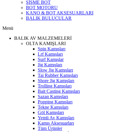
ŞİŞME BOT
BOT MOTORU
KANO & BOT AKSESUARLARI
BALIK BULUCULAR
Menü
BALIK AV MALZEMELERİ
OLTA KAMIŞLARI
Spin Kamışları
Lrf Kamışları
Surf Kamışlar
Jig Kamışları
Slow Jig Kamışları
Tai Rubber Kamışları
Shore Jig Kamışları
Trolling Kamışları
Bait Casting Kamışları
Sazan Kamışları
Popping Kamışları
Tekne Kamışları
Göl Kamışları
Yemli Av Kamışları
Kamış Aksesuarları
Tüm Ürünler