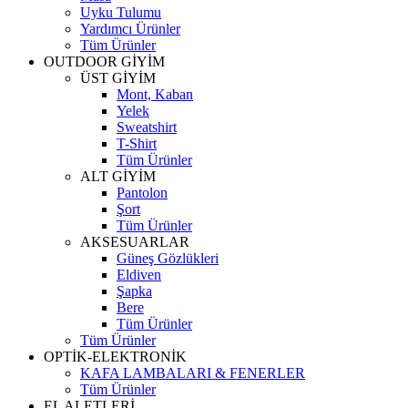
Uyku Tulumu
Yardımcı Ürünler
Tüm Ürünler
OUTDOOR GİYİM
ÜST GİYİM
Mont, Kaban
Yelek
Sweatshirt
T-Shirt
Tüm Ürünler
ALT GİYİM
Pantolon
Şort
Tüm Ürünler
AKSESUARLAR
Güneş Gözlükleri
Eldiven
Şapka
Bere
Tüm Ürünler
Tüm Ürünler
OPTİK-ELEKTRONİK
KAFA LAMBALARI & FENERLER
Tüm Ürünler
EL ALETLERİ