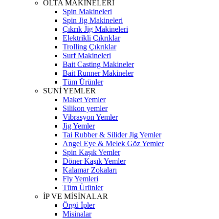
OLTA MAKİNELERİ
Spin Makineleri
Spin Jig Makineleri
Çıkrık Jig Makineleri
Elektrikli Çıkrıklar
Trolling Çıkrıklar
Surf Makineleri
Bait Casting Makineler
Bait Runner Makineler
Tüm Ürünler
SUNİ YEMLER
Maket Yemler
Silikon yemler
Vibrasyon Yemler
Jig Yemler
Tai Rubber & Silider Jig Yemler
Angel Eye & Melek Göz Yemler
Spin Kaşık Yemler
Döner Kaşık Yemler
Kalamar Zokaları
Fly Yemleri
Tüm Ürünler
İP VE MİSİNALAR
Örgü İpler
Misinalar