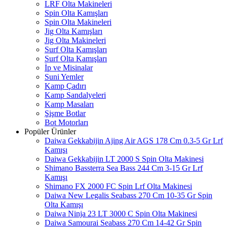
LRF Olta Makineleri
Spin Olta Kamışları
Spin Olta Makineleri
Jig Olta Kamışları
Jig Olta Makineleri
Surf Olta Kamışları
Surf Olta Kamışları
İp ve Misinalar
Suni Yemler
Kamp Çadırı
Kamp Sandalyeleri
Kamp Masaları
Şişme Botlar
Bot Motorları
Popüler Ürünler
Daiwa Gekkabijin Ajing Air AGS 178 Cm 0.3-5 Gr Lrf
Kamışı
Daiwa Gekkabijin LT 2000 S Spin Olta Makinesi
Shimano Bassterra Sea Bass 244 Cm 3-15 Gr Lrf
Kamışı
Shimano FX 2000 FC Spin Lrf Olta Makinesi
Daiwa New Legalis Seabass 270 Cm 10-35 Gr Spin
Olta Kamışı
Daiwa Ninja 23 LT 3000 C Spin Olta Makinesi
Daiwa Samourai Seabass 270 Cm 14-42 Gr Spin