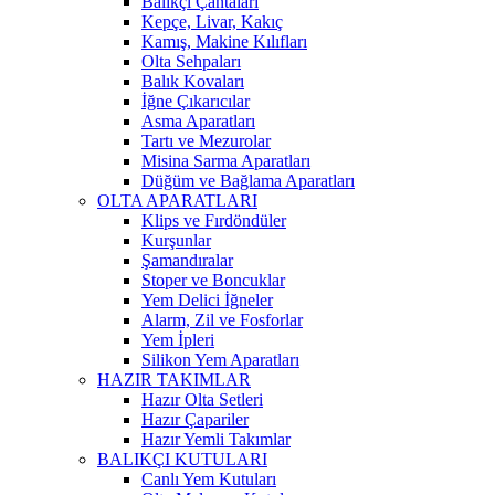
Balıkçı Çantaları
Kepçe, Livar, Kakıç
Kamış, Makine Kılıfları
Olta Sehpaları
Balık Kovaları
İğne Çıkarıcılar
Asma Aparatları
Tartı ve Mezurolar
Misina Sarma Aparatları
Düğüm ve Bağlama Aparatları
OLTA APARATLARI
Klips ve Fırdöndüler
Kurşunlar
Şamandıralar
Stoper ve Boncuklar
Yem Delici İğneler
Alarm, Zil ve Fosforlar
Yem İpleri
Silikon Yem Aparatları
HAZIR TAKIMLAR
Hazır Olta Setleri
Hazır Çapariler
Hazır Yemli Takımlar
BALIKÇI KUTULARI
Canlı Yem Kutuları