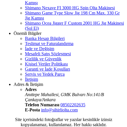
Kamışı
Shimano Nexave FI 3000 HG Spin Olta Makinesi
Shimano Game Type Slow Jig 198 Cm Max. 330 Gr
Jig Kamışı
Shimano Ocea Jigger F Custom 2001 HG Jig Makinesi
(Sol El)
Önemli Bilgiler
Banka Hesap Bilgileri
Teslimat ve Faturalandırma
İade ve Değişim
Mesafeli Satış Sözleşmesi
Gizlilik ve Güvenlik
Kişisel Veriler Politikası
Garanti ve İade Koşulları
Servis ve Yedek Parça
İletişim
Adres & İletişim
Adres
Anıttepe Mahallesi, GMK Bulvarı No:141/B
Çankaya/Ankara
Telefon Numarası
08502202635
E-Posta
info@sihirliolta.com
Site içerisindeki fotoğraflar ve yazılar kesinlikle izinsiz
kopyalanamaz, kullanılamaz. Her hakkı saklıdır.