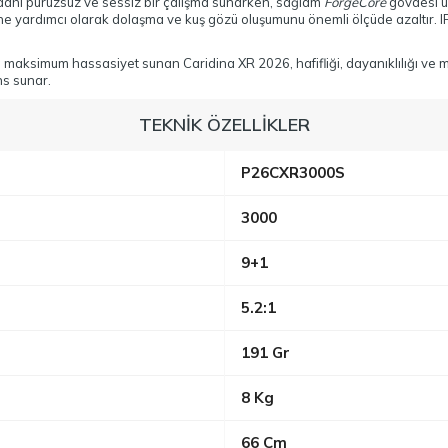
 dahi pürüzsüz ve sessiz bir çalışma sunarken, sağlam
ForgeCore
gövdesi u
ine yardımcı olarak dolaşma ve kuş gözü oluşumunu önemli ölçüde azaltır. 
vında maksimum hassasiyet sunan Caridina XR 2026, hafifliği, dayanıklılığı 
ns sunar.
TEKNİK ÖZELLİKLER
P26CXR3000S
3000
9+1
5.2:1
191 Gr
8 Kg
66 Cm