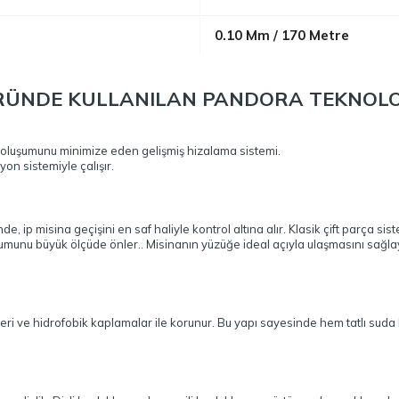
0.10 Mm / 170 Metre
RÜNDE KULLANILAN PANDORA TEKNOLOJ
 oluşumunu minimize eden gelişmiş hizalama sistemi.
on sistemiyle çalışır.
de, ip misina geçişini en saf haliyle kontrol altına alır. Klasik çift parça 
şumunu büyük ölçüde önler.. Misinanın yüzüğe ideal açıyla ulaşmasını sağl
şleri ve hidrofobik kaplamalar ile korunur. Bu yapı sayesinde hem tatlı su