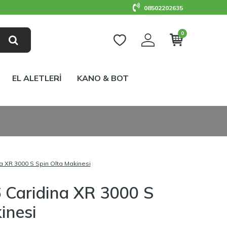
08502202635
0
EL ALETLERİ
KANO & BOT
a XR 3000 S Spin Olta Makinesi
 Caridina XR 3000 S
inesi