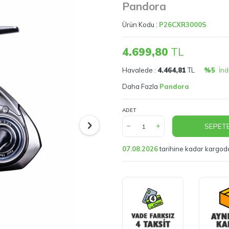
Pandora
Ürün Kodu :
P26CXR3000S
4.699,80
TL
Havalede :
4.464,81
TL
%5
İnd
Daha Fazla
Pandora
ADET
SEPETE
07.08.2026
tarihine kadar kargod