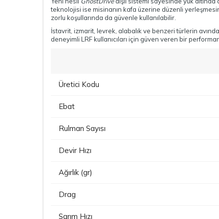
Yeni nesil
GhostDrive
dişli sistemi sayesinde yük altında
teknolojisi ise misinanın kafa üzerine düzenli yerleşmes
zorlu koşullarında da güvenle kullanılabilir.
İstavrit, izmarit, levrek, alabalık ve benzeri türlerin a
deneyimli LRF kullanıcıları için güven veren bir performa
Üretici Kodu
Ebat
Rulman Sayısı
Devir Hızı
Ağırlık (gr)
Drag
Sarım Hızı