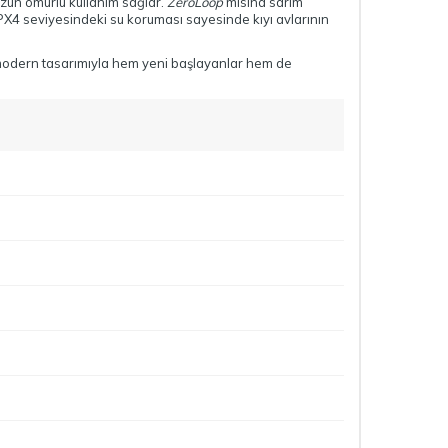
zun ömürlü kullanım sağlar.
ZeroLoop
misina sarım
IPX4 seviyesindeki su koruması sayesinde kıyı avlarının
ve modern tasarımıyla hem yeni başlayanlar hem de