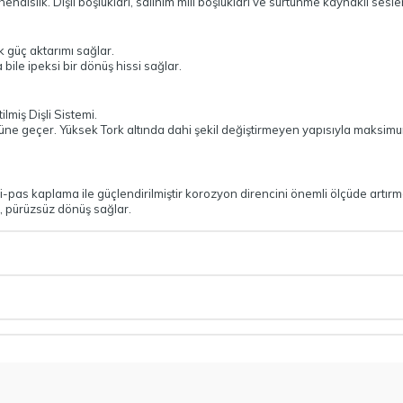
islik. Dişli boşlukları, salınım mili boşlukları ve sürtünme kaynaklı sesler
k güç aktarımı sağlar.
 bile ipeksi bir dönüş hissi sağlar.
lmiş Dişli Sistemi.
 önüne geçer. Yüksek Tork altında dahi şekil değiştirmeyen yapısıyla maksim
pas kaplama ile güçlendirilmiştir korozyon direncini önemli ölçüde artırmak
, pürüzsüz dönüş sağlar.