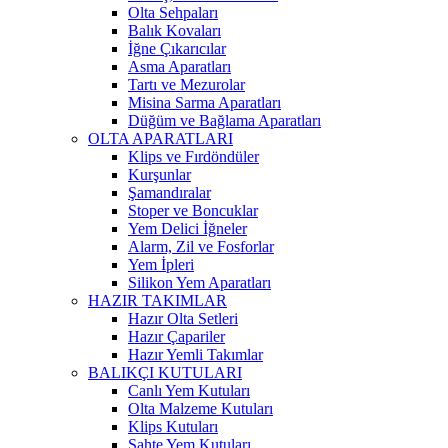
Olta Sehpaları
Balık Kovaları
İğne Çıkarıcılar
Asma Aparatları
Tartı ve Mezurolar
Misina Sarma Aparatları
Düğüm ve Bağlama Aparatları
OLTA APARATLARI
Klips ve Fırdöndüler
Kurşunlar
Şamandıralar
Stoper ve Boncuklar
Yem Delici İğneler
Alarm, Zil ve Fosforlar
Yem İpleri
Silikon Yem Aparatları
HAZIR TAKIMLAR
Hazır Olta Setleri
Hazır Çapariler
Hazır Yemli Takımlar
BALIKÇI KUTULARI
Canlı Yem Kutuları
Olta Malzeme Kutuları
Klips Kutuları
Sahte Yem Kutuları