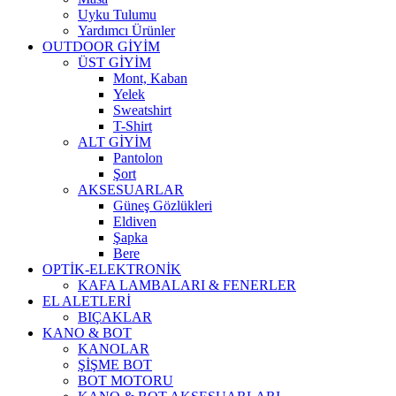
Uyku Tulumu
Yardımcı Ürünler
OUTDOOR GİYİM
ÜST GİYİM
Mont, Kaban
Yelek
Sweatshirt
T-Shirt
ALT GİYİM
Pantolon
Şort
AKSESUARLAR
Güneş Gözlükleri
Eldiven
Şapka
Bere
OPTİK-ELEKTRONİK
KAFA LAMBALARI & FENERLER
EL ALETLERİ
BIÇAKLAR
KANO & BOT
KANOLAR
ŞİŞME BOT
BOT MOTORU