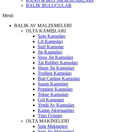
KANO & BOT AKSESUARLARI
BALIK BULUCULAR
Menü
BALIK AV MALZEMELERİ
OLTA KAMIŞLARI
Spin Kamışları
Lrf Kamışları
Surf Kamışlar
Jig Kamışları
Slow Jig Kamışları
Tai Rubber Kamışları
Shore Jig Kamışları
Trolling Kamışları
Bait Casting Kamışları
Sazan Kamışları
Popping Kamışları
Tekne Kamışları
Göl Kamışları
Yemli Av Kamışları
Kamış Aksesuarları
Tüm Ürünler
OLTA MAKİNELERİ
Spin Makineleri
Spin Jig Makineleri