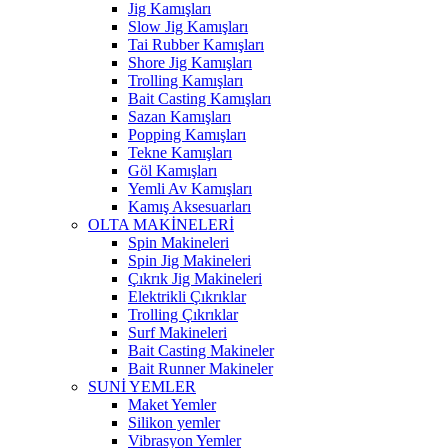
Jig Kamışları
Slow Jig Kamışları
Tai Rubber Kamışları
Shore Jig Kamışları
Trolling Kamışları
Bait Casting Kamışları
Sazan Kamışları
Popping Kamışları
Tekne Kamışları
Göl Kamışları
Yemli Av Kamışları
Kamış Aksesuarları
OLTA MAKİNELERİ
Spin Makineleri
Spin Jig Makineleri
Çıkrık Jig Makineleri
Elektrikli Çıkrıklar
Trolling Çıkrıklar
Surf Makineleri
Bait Casting Makineler
Bait Runner Makineler
SUNİ YEMLER
Maket Yemler
Silikon yemler
Vibrasyon Yemler