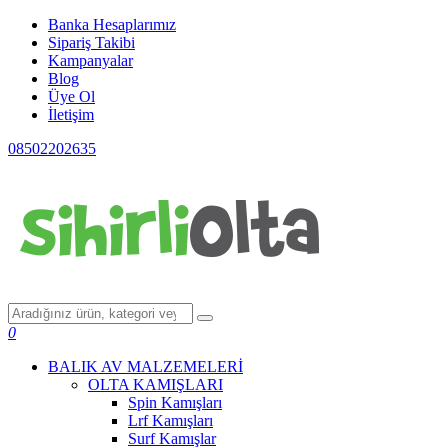
Banka Hesaplarımız
Sipariş Takibi
Kampanyalar
Blog
Üye Ol
İletişim
08502202635
0
BALIK AV MALZEMELERİ
OLTA KAMIŞLARI
Spin Kamışları
Lrf Kamışları
Surf Kamışlar