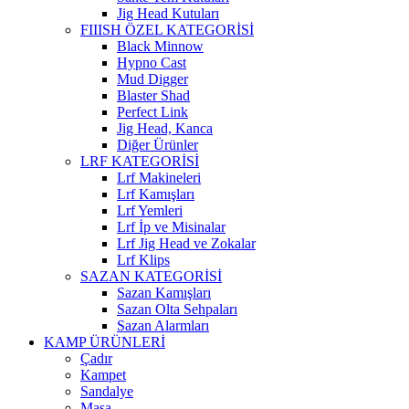
Jig Head Kutuları
FIIISH ÖZEL KATEGORİSİ
Black Minnow
Hypno Cast
Mud Digger
Blaster Shad
Perfect Link
Jig Head, Kanca
Diğer Ürünler
LRF KATEGORİSİ
Lrf Makineleri
Lrf Kamışları
Lrf Yemleri
Lrf İp ve Misinalar
Lrf Jig Head ve Zokalar
Lrf Klips
SAZAN KATEGORİSİ
Sazan Kamışları
Sazan Olta Sehpaları
Sazan Alarmları
KAMP ÜRÜNLERİ
Çadır
Kampet
Sandalye
Masa