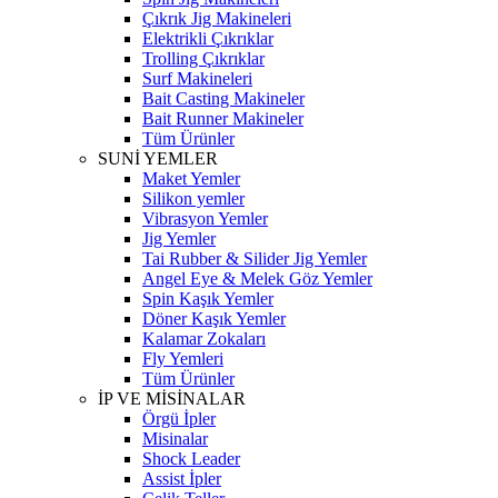
Çıkrık Jig Makineleri
Elektrikli Çıkrıklar
Trolling Çıkrıklar
Surf Makineleri
Bait Casting Makineler
Bait Runner Makineler
Tüm Ürünler
SUNİ YEMLER
Maket Yemler
Silikon yemler
Vibrasyon Yemler
Jig Yemler
Tai Rubber & Silider Jig Yemler
Angel Eye & Melek Göz Yemler
Spin Kaşık Yemler
Döner Kaşık Yemler
Kalamar Zokaları
Fly Yemleri
Tüm Ürünler
İP VE MİSİNALAR
Örgü İpler
Misinalar
Shock Leader
Assist İpler