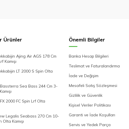
r Ürünler
Önemli Bilgiler
kkabijin Ajing Air AGS 178 Cm
Banka Hesap Bilgileri
Lrf Kamışı
Teslimat ve Faturalandırma
kabijin LT 2000 S Spin Olta
İade ve Değişim
Mesafeli Satış Sözleşmesi
Bassterra Sea Bass 244 Cm 3-
 Kamışı
Gizlilik ve Güvenlik
FX 2000 FC Spin Lrf Olta
Kişisel Veriler Politikası
Garanti ve İade Koşulları
w Legalis Seabass 270 Cm 10-
n Olta Kamışı
Servis ve Yedek Parça