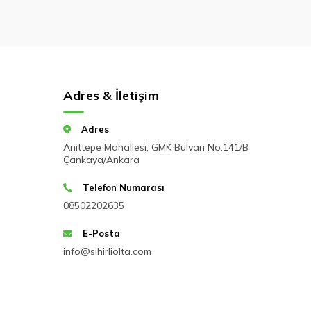
Adres & İletişim
Adres
Anıttepe Mahallesi, GMK Bulvarı No:141/B
Çankaya/Ankara
Telefon Numarası
08502202635
E-Posta
info@sihirliolta.com