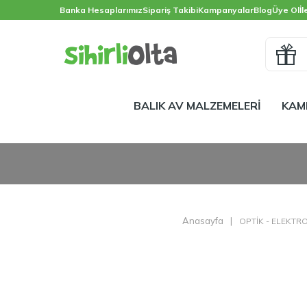
Banka Hesaplarımız
Sipariş Takibi
Kampanyalar
Blog
Üye Ol
İl
BALIK AV MALZEMELERİ
KAM
Anasayfa
|
OPTİK - ELEKTRO