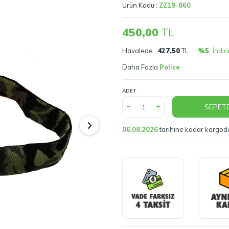
Ürün Kodu :
ZZ19-860
450,00
TL
Havalede :
427,50
TL
%5
İndir
Daha Fazla
Police
ADET
SEPETE
06.08.2026
tarihine kadar kargod