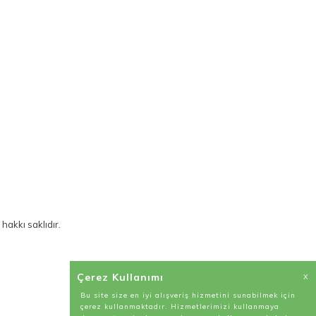
hakkı saklıdır.
Çerez Kullanımı
X
Bu site size en iyi alışveriş hizmetini sunabilmek için
çerez kullanmaktadır. Hizmetlerimizi kullanmaya