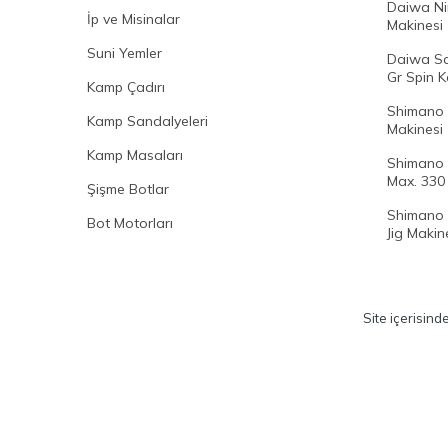
Daiwa Ni
İp ve Misinalar
Makinesi
Suni Yemler
Daiwa Sa
Gr Spin K
Kamp Çadırı
Shimano 
Kamp Sandalyeleri
Makinesi
Kamp Masaları
Shimano 
Max. 330 
Şişme Botlar
Shimano 
Bot Motorları
Jig Makine
Site içerisind