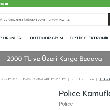
etişim
P ÜRÜNLERİ
OUTDOOR GİYİM
OPTİK-ELEKTRONİK
2000 TL ve Üzeri Kargo Bedava!
|
|
|
NİK - FENER
KAFA LAMBALARI | FENERLER
Kafa Lambaları
Police
Police Kamufl
Police