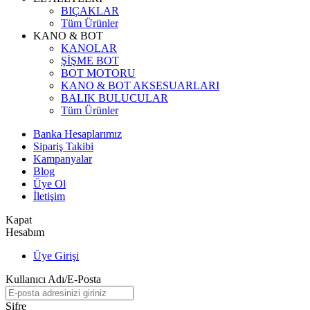
BIÇAKLAR
Tüm Ürünler
KANO & BOT
KANOLAR
ŞİŞME BOT
BOT MOTORU
KANO & BOT AKSESUARLARI
BALIK BULUCULAR
Tüm Ürünler
Banka Hesaplarımız
Sipariş Takibi
Kampanyalar
Blog
Üye Ol
İletişim
Kapat
Hesabım
Üye Girişi
Kullanıcı Adı/E-Posta
Şifre