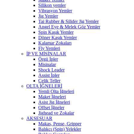
Silikon yemler
Vibrasyon Yemler
Jig Yemler
Tai Rubber & Silider Jig Yemler
Angel Eye & Melek Göz Yemler
Spin Kaşık Yemler
Döner Kaşık Yemler
Kalamar Zokaları
Fly Yemleri
İP VE MİSİNALAR
Örgü İpler
Misinalar
Shock Leader
Assist İpler
Çelik Teller
OLTA İĞNELERİ
Yemli Olta İğneleri
Maket İğneleri
Asist Jig İğneleri
Offset İğneler
Jighead ve Zokalar
AKSESUAR
Makas, Pense, Gripper
Balıkçı (Spin) Yelekler