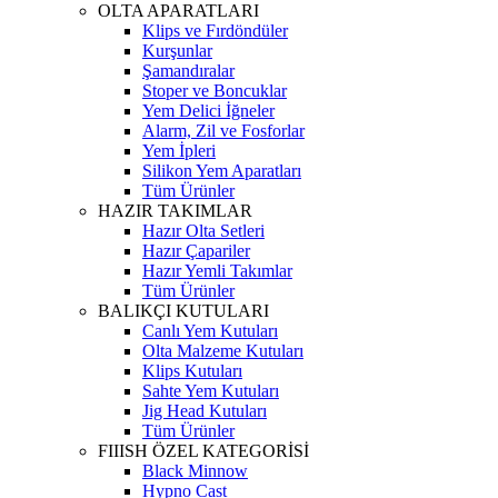
OLTA APARATLARI
Klips ve Fırdöndüler
Kurşunlar
Şamandıralar
Stoper ve Boncuklar
Yem Delici İğneler
Alarm, Zil ve Fosforlar
Yem İpleri
Silikon Yem Aparatları
Tüm Ürünler
HAZIR TAKIMLAR
Hazır Olta Setleri
Hazır Çapariler
Hazır Yemli Takımlar
Tüm Ürünler
BALIKÇI KUTULARI
Canlı Yem Kutuları
Olta Malzeme Kutuları
Klips Kutuları
Sahte Yem Kutuları
Jig Head Kutuları
Tüm Ürünler
FIIISH ÖZEL KATEGORİSİ
Black Minnow
Hypno Cast