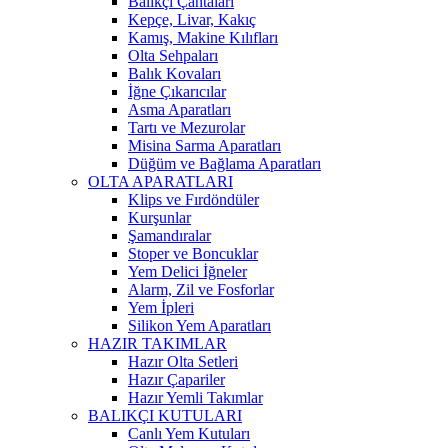
Balıkçı Çantaları
Kepçe, Livar, Kakıç
Kamış, Makine Kılıfları
Olta Sehpaları
Balık Kovaları
İğne Çıkarıcılar
Asma Aparatları
Tartı ve Mezurolar
Misina Sarma Aparatları
Düğüm ve Bağlama Aparatları
OLTA APARATLARI
Klips ve Fırdöndüler
Kurşunlar
Şamandıralar
Stoper ve Boncuklar
Yem Delici İğneler
Alarm, Zil ve Fosforlar
Yem İpleri
Silikon Yem Aparatları
HAZIR TAKIMLAR
Hazır Olta Setleri
Hazır Çapariler
Hazır Yemli Takımlar
BALIKÇI KUTULARI
Canlı Yem Kutuları