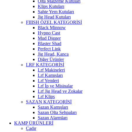
Olta Malzeme Kutuları
Klips Kutuları
Sahte Yem Kutuları
Jig Head Kutuları
FIIISH ÖZEL KATEGORİSİ
Black Minnow
Hypno Cast
Mud Digger
Blaster Shad
Perfect Link
Jig Head, Kanca
Diğer Ürünler
LRF KATEGORİSİ
Lrf Makineleri
Lrf Kamışları
Lrf Yemleri
Lrf İp ve Misinalar
Lrf Jig Head ve Zokalar
Lrf Klips
SAZAN KATEGORİSİ
Sazan Kamışları
Sazan Olta Sehpaları
Sazan Alarmları
KAMP ÜRÜNLERİ
Çadır