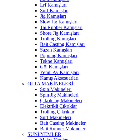
Lrf Kamışları
Surf Kamışlar
Jig Kamışları
Slow Jig Kamışları
Tai Rubber Kamışları
Shore Jig Kamışları
Trolling Kamışları
Bait Casting Kamışları
Sazan Kamışları
Popping Kamışları
Tekne Kamışları
Göl Kamışları
Yemli Av Kamışları
Kamış Aksesuarları
OLTA MAKİNELERİ
Spin Makineleri
Spin Jig Makineleri
Çıkrık Jig Makineleri
Elektrikli Çıkrıklar
Trolling Çıkrıklar
Surf Makineleri
Bait Casting Makineler
Bait Runner Makineler
SUNİ YEMLER
Maket Yemler