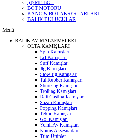
ŞİŞME BOT
BOT MOTORU
KANO & BOT AKSESUARLARI
BALIK BULUCULAR
Menü
BALIK AV MALZEMELERİ
OLTA KAMIŞLARI
Spin Kamışları
Lrf Kamışları
Surf Kamışlar
Jig Kamışları
Slow Jig Kamışları
Tai Rubber Kamışları
Shore Jig Kamışları
Trolling Kamışları
Bait Casting Kamışları
Sazan Kamışları
Popping Kamışları
Tekne Kamışları
Göl Kamışları
Yemli Av Kamışları
Kamış Aksesuarları
Tüm Ürünler