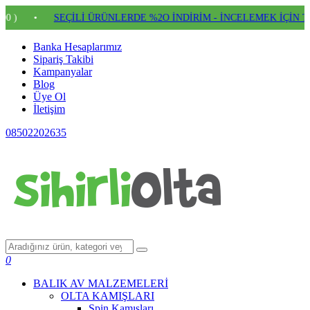
•
SEÇİLİ ÜRÜNLERDE %2O İNDİRİM - İNCELEMEK İÇİN TIKLAY
Banka Hesaplarımız
Sipariş Takibi
Kampanyalar
Blog
Üye Ol
İletişim
08502202635
0
BALIK AV MALZEMELERİ
OLTA KAMIŞLARI
Spin Kamışları