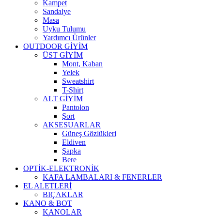
Kampet
Sandalye
Masa
Uyku Tulumu
Yardımcı Ürünler
OUTDOOR GİYİM
ÜST GİYİM
Mont, Kaban
Yelek
Sweatshirt
T-Shirt
ALT GİYİM
Pantolon
Şort
AKSESUARLAR
Güneş Gözlükleri
Eldiven
Şapka
Bere
OPTİK-ELEKTRONİK
KAFA LAMBALARI & FENERLER
EL ALETLERİ
BIÇAKLAR
KANO & BOT
KANOLAR