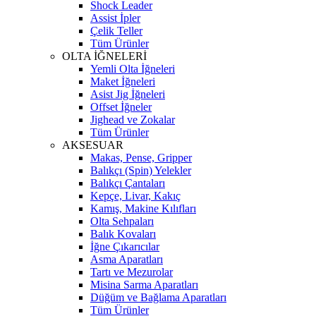
Shock Leader
Assist İpler
Çelik Teller
Tüm Ürünler
OLTA İĞNELERİ
Yemli Olta İğneleri
Maket İğneleri
Asist Jig İğneleri
Offset İğneler
Jighead ve Zokalar
Tüm Ürünler
AKSESUAR
Makas, Pense, Gripper
Balıkçı (Spin) Yelekler
Balıkçı Çantaları
Kepçe, Livar, Kakıç
Kamış, Makine Kılıfları
Olta Sehpaları
Balık Kovaları
İğne Çıkarıcılar
Asma Aparatları
Tartı ve Mezurolar
Misina Sarma Aparatları
Düğüm ve Bağlama Aparatları
Tüm Ürünler