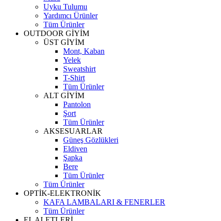
Uyku Tulumu
Yardımcı Ürünler
Tüm Ürünler
OUTDOOR GİYİM
ÜST GİYİM
Mont, Kaban
Yelek
Sweatshirt
T-Shirt
Tüm Ürünler
ALT GİYİM
Pantolon
Şort
Tüm Ürünler
AKSESUARLAR
Güneş Gözlükleri
Eldiven
Şapka
Bere
Tüm Ürünler
Tüm Ürünler
OPTİK-ELEKTRONİK
KAFA LAMBALARI & FENERLER
Tüm Ürünler
EL ALETLERİ