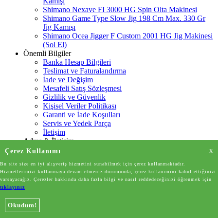
Kamışı
Shimano Nexave FI 3000 HG Spin Olta Makinesi
Shimano Game Type Slow Jig 198 Cm Max. 330 Gr
Jig Kamışı
Shimano Ocea Jigger F Custom 2001 HG Jig Makinesi
(Sol El)
Önemli Bilgiler
Banka Hesap Bilgileri
Teslimat ve Faturalandırma
İade ve Değişim
Mesafeli Satış Sözleşmesi
Gizlilik ve Güvenlik
Kişisel Veriler Politikası
Garanti ve İade Koşulları
Servis ve Yedek Parça
İletişim
Adres & İletişim
Adres
Çerez Kullanımı
X
Anıttepe Mahallesi, GMK Bulvarı No:141/B
Bu site size en iyi alışveriş hizmetini sunabilmek için çerez kullanmaktadır.
Çankaya/Ankara
Hizmetlerimizi kullanmaya devam etmeniz durumunda, çerez kullanımını kabul ettiğinizi
Telefon Numarası
08502202635
varsayacağız. Çerezler hakkında daha fazla bilgi ve nasıl reddedeceğinizi öğrenmek için
E-Posta
info@sihirliolta.com
tıklayınız
Okudum!
T
-Soft
E-Ticaret
Sistemleriyle Hazırlanmıştır.