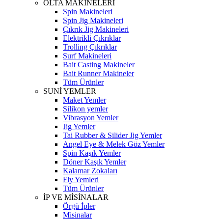
OLTA MAKİNELERİ
Spin Makineleri
Spin Jig Makineleri
Çıkrık Jig Makineleri
Elektrikli Çıkrıklar
Trolling Çıkrıklar
Surf Makineleri
Bait Casting Makineler
Bait Runner Makineler
Tüm Ürünler
SUNİ YEMLER
Maket Yemler
Silikon yemler
Vibrasyon Yemler
Jig Yemler
Tai Rubber & Silider Jig Yemler
Angel Eye & Melek Göz Yemler
Spin Kaşık Yemler
Döner Kaşık Yemler
Kalamar Zokaları
Fly Yemleri
Tüm Ürünler
İP VE MİSİNALAR
Örgü İpler
Misinalar