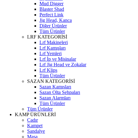
Mud Digger
Blaster Shad
Perfect Link
Jig Head, Kanca
Diğer Ürünler
Tüm Ürünler
LRF KATEGORİSİ
Lrf Makineleri
Lrf Kamışları
Lrf Yemleri
Lrf İp ve Misinalar
Lrf Jig Head ve Zokalar
Lrf Klips
Tüm Ürünler
SAZAN KATEGORİSİ
Sazan Kamışları
Sazan Olta Sehpaları
Sazan Alarmları
Tüm Ürünler
Tüm Ürünler
KAMP ÜRÜNLERİ
Çadır
Kampet
Sandalye
Masa