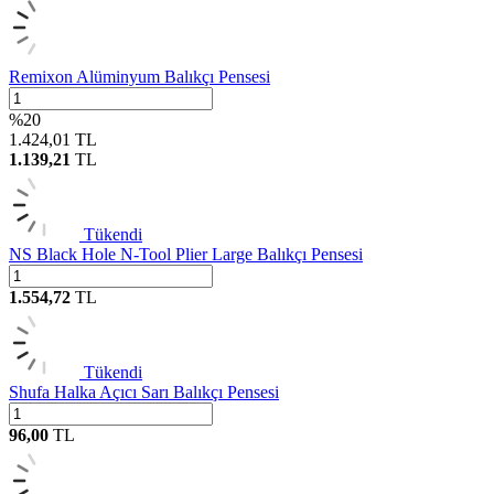
Remixon Alüminyum Balıkçı Pensesi
%
20
1.424,01
TL
1.139,21
TL
Tükendi
NS Black Hole N-Tool Plier Large Balıkçı Pensesi
1.554,72
TL
Tükendi
Shufa Halka Açıcı Sarı Balıkçı Pensesi
96,00
TL