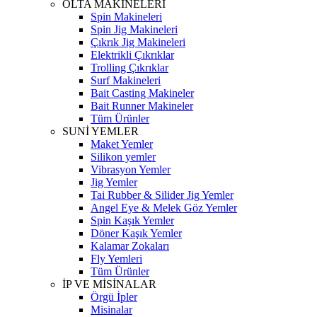
OLTA MAKİNELERİ
Spin Makineleri
Spin Jig Makineleri
Çıkrık Jig Makineleri
Elektrikli Çıkrıklar
Trolling Çıkrıklar
Surf Makineleri
Bait Casting Makineler
Bait Runner Makineler
Tüm Ürünler
SUNİ YEMLER
Maket Yemler
Silikon yemler
Vibrasyon Yemler
Jig Yemler
Tai Rubber & Silider Jig Yemler
Angel Eye & Melek Göz Yemler
Spin Kaşık Yemler
Döner Kaşık Yemler
Kalamar Zokaları
Fly Yemleri
Tüm Ürünler
İP VE MİSİNALAR
Örgü İpler
Misinalar