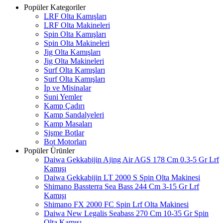
Popüler Kategoriler
LRF Olta Kamışları
LRF Olta Makineleri
Spin Olta Kamışları
Spin Olta Makineleri
Jig Olta Kamışları
Jig Olta Makineleri
Surf Olta Kamışları
Surf Olta Kamışları
İp ve Misinalar
Suni Yemler
Kamp Çadırı
Kamp Sandalyeleri
Kamp Masaları
Şişme Botlar
Bot Motorları
Popüler Ürünler
Daiwa Gekkabijin Ajing Air AGS 178 Cm 0.3-5 Gr Lrf
Kamışı
Daiwa Gekkabijin LT 2000 S Spin Olta Makinesi
Shimano Bassterra Sea Bass 244 Cm 3-15 Gr Lrf
Kamışı
Shimano FX 2000 FC Spin Lrf Olta Makinesi
Daiwa New Legalis Seabass 270 Cm 10-35 Gr Spin
Olta Kamışı