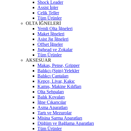
Shock Leader
Assist İpler
Çelik Teller
Tüm Ürünler
OLTA İĞNELERİ
Yemli Olta İğneleri
Maket İğneleri
Asist Jig İğneleri
Offset İğneler
Jighead ve Zokalar
Tüm Ürünler
AKSESUAR
Makas, Pense, Gripper
Balıkçı (Spin) Yelekler
Balıkçı Çantaları
Kepçe, Livar, Kakıç
Kamış, Makine Kılıfları
Olta Sehpaları
Balık Kovaları
İğne Çıkarıcılar
Asma Aparatları
Tartı ve Mezurolar
Misina Sarma Aparatları
Düğüm ve Bağlama Aparatları
Tüm Ürünler