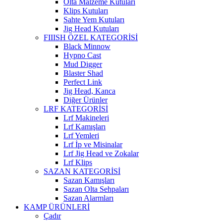
Olta Malzeme Kutuları
Klips Kutuları
Sahte Yem Kutuları
Jig Head Kutuları
FIIISH ÖZEL KATEGORİSİ
Black Minnow
Hypno Cast
Mud Digger
Blaster Shad
Perfect Link
Jig Head, Kanca
Diğer Ürünler
LRF KATEGORİSİ
Lrf Makineleri
Lrf Kamışları
Lrf Yemleri
Lrf İp ve Misinalar
Lrf Jig Head ve Zokalar
Lrf Klips
SAZAN KATEGORİSİ
Sazan Kamışları
Sazan Olta Sehpaları
Sazan Alarmları
KAMP ÜRÜNLERİ
Çadır