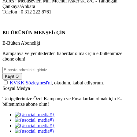
Adres : Mebusevleri Mh. Mechul Asker sk. 8/C - Tandoğan,
Çankaya/Ankara
Telefon : 0 312 222 8761
BU ÜRÜNÜN MENŞEİ: ÇİN
E-Bülten Aboneliği
Kampanya ve yeniliklerden haberdar olmak için e-bültenimize
abone olun!
Kayıt Ol
KVKK Sözleşmesi'ni
, okudum, kabul ediyorum.
Sosyal Medya
Takipçilerimize Özel Kampanya ve Fırsatlardan olmak için E-
bültenimize abone olun!