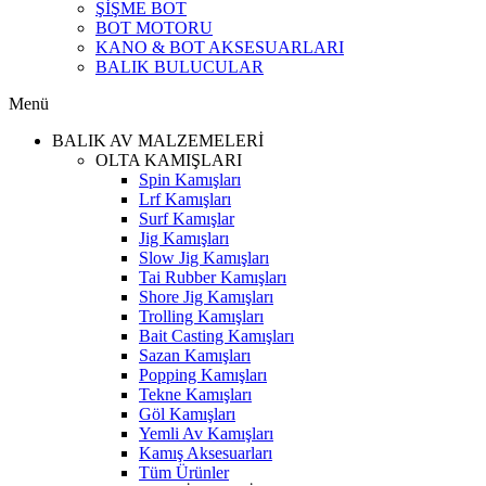
ŞİŞME BOT
BOT MOTORU
KANO & BOT AKSESUARLARI
BALIK BULUCULAR
Menü
BALIK AV MALZEMELERİ
OLTA KAMIŞLARI
Spin Kamışları
Lrf Kamışları
Surf Kamışlar
Jig Kamışları
Slow Jig Kamışları
Tai Rubber Kamışları
Shore Jig Kamışları
Trolling Kamışları
Bait Casting Kamışları
Sazan Kamışları
Popping Kamışları
Tekne Kamışları
Göl Kamışları
Yemli Av Kamışları
Kamış Aksesuarları
Tüm Ürünler