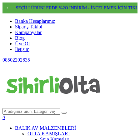
İLİ ÜRÜNLERDE %2O İNDİRİM - İNCELEMEK İÇİN TIKLAYIN
•
Banka Hesaplarımız
Sipariş Takibi
Kampanyalar
Blog
Üye Ol
İletişim
08502202635
0
BALIK AV MALZEMELERİ
OLTA KAMIŞLARI
Spin Kamışları