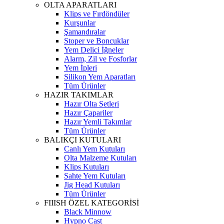
OLTA APARATLARI
Klips ve Fırdöndüler
Kurşunlar
Şamandıralar
Stoper ve Boncuklar
Yem Delici İğneler
Alarm, Zil ve Fosforlar
Yem İpleri
Silikon Yem Aparatları
Tüm Ürünler
HAZIR TAKIMLAR
Hazır Olta Setleri
Hazır Çapariler
Hazır Yemli Takımlar
Tüm Ürünler
BALIKÇI KUTULARI
Canlı Yem Kutuları
Olta Malzeme Kutuları
Klips Kutuları
Sahte Yem Kutuları
Jig Head Kutuları
Tüm Ürünler
FIIISH ÖZEL KATEGORİSİ
Black Minnow
Hypno Cast