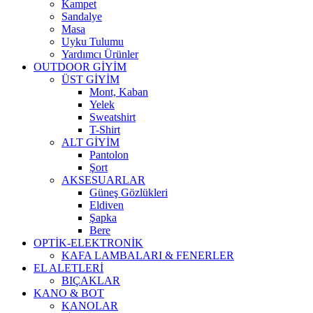
Kampet
Sandalye
Masa
Uyku Tulumu
Yardımcı Ürünler
OUTDOOR GİYİM
ÜST GİYİM
Mont, Kaban
Yelek
Sweatshirt
T-Shirt
ALT GİYİM
Pantolon
Şort
AKSESUARLAR
Güneş Gözlükleri
Eldiven
Şapka
Bere
OPTİK-ELEKTRONİK
KAFA LAMBALARI & FENERLER
EL ALETLERİ
BIÇAKLAR
KANO & BOT
KANOLAR