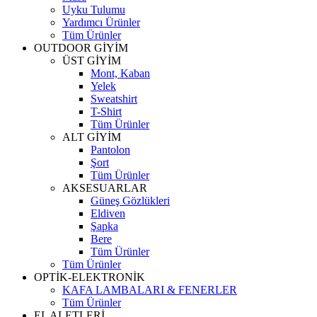
Uyku Tulumu
Yardımcı Ürünler
Tüm Ürünler
OUTDOOR GİYİM
ÜST GİYİM
Mont, Kaban
Yelek
Sweatshirt
T-Shirt
Tüm Ürünler
ALT GİYİM
Pantolon
Şort
Tüm Ürünler
AKSESUARLAR
Güneş Gözlükleri
Eldiven
Şapka
Bere
Tüm Ürünler
Tüm Ürünler
OPTİK-ELEKTRONİK
KAFA LAMBALARI & FENERLER
Tüm Ürünler
EL ALETLERİ