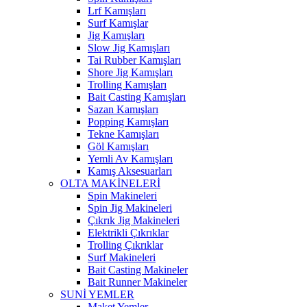
Lrf Kamışları
Surf Kamışlar
Jig Kamışları
Slow Jig Kamışları
Tai Rubber Kamışları
Shore Jig Kamışları
Trolling Kamışları
Bait Casting Kamışları
Sazan Kamışları
Popping Kamışları
Tekne Kamışları
Göl Kamışları
Yemli Av Kamışları
Kamış Aksesuarları
OLTA MAKİNELERİ
Spin Makineleri
Spin Jig Makineleri
Çıkrık Jig Makineleri
Elektrikli Çıkrıklar
Trolling Çıkrıklar
Surf Makineleri
Bait Casting Makineler
Bait Runner Makineler
SUNİ YEMLER
Maket Yemler