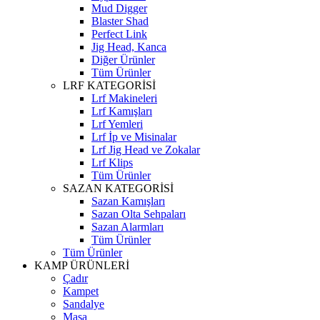
Mud Digger
Blaster Shad
Perfect Link
Jig Head, Kanca
Diğer Ürünler
Tüm Ürünler
LRF KATEGORİSİ
Lrf Makineleri
Lrf Kamışları
Lrf Yemleri
Lrf İp ve Misinalar
Lrf Jig Head ve Zokalar
Lrf Klips
Tüm Ürünler
SAZAN KATEGORİSİ
Sazan Kamışları
Sazan Olta Sehpaları
Sazan Alarmları
Tüm Ürünler
Tüm Ürünler
KAMP ÜRÜNLERİ
Çadır
Kampet
Sandalye
Masa