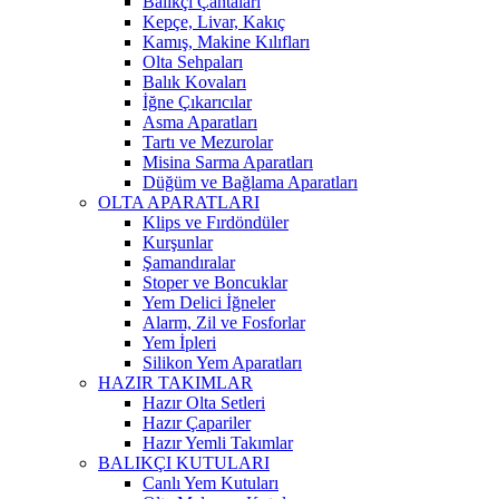
Balıkçı Çantaları
Kepçe, Livar, Kakıç
Kamış, Makine Kılıfları
Olta Sehpaları
Balık Kovaları
İğne Çıkarıcılar
Asma Aparatları
Tartı ve Mezurolar
Misina Sarma Aparatları
Düğüm ve Bağlama Aparatları
OLTA APARATLARI
Klips ve Fırdöndüler
Kurşunlar
Şamandıralar
Stoper ve Boncuklar
Yem Delici İğneler
Alarm, Zil ve Fosforlar
Yem İpleri
Silikon Yem Aparatları
HAZIR TAKIMLAR
Hazır Olta Setleri
Hazır Çapariler
Hazır Yemli Takımlar
BALIKÇI KUTULARI
Canlı Yem Kutuları