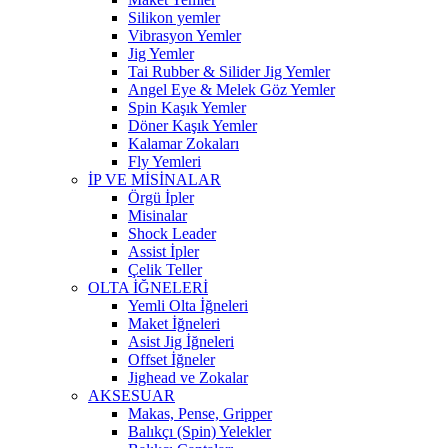
Silikon yemler
Vibrasyon Yemler
Jig Yemler
Tai Rubber & Silider Jig Yemler
Angel Eye & Melek Göz Yemler
Spin Kaşık Yemler
Döner Kaşık Yemler
Kalamar Zokaları
Fly Yemleri
İP VE MİSİNALAR
Örgü İpler
Misinalar
Shock Leader
Assist İpler
Çelik Teller
OLTA İĞNELERİ
Yemli Olta İğneleri
Maket İğneleri
Asist Jig İğneleri
Offset İğneler
Jighead ve Zokalar
AKSESUAR
Makas, Pense, Gripper
Balıkçı (Spin) Yelekler