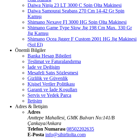
Daiwa Ninja 23 LT 3000 C Spin Olta Makinesi
Daiwa Samourai Seabass 270 Cm 14-42 Gr Spin
Kamışı
Shimano Nexave FI 3000 HG Spin Olta Makinesi
Shimano Game Type Slow Jig 198 Cm Max. 330 Gr
Jig Kamışı
Shimano Ocea Jigger F Custom 2001 HG Jig Makinesi
(Sol El)
Önemli Bilgiler
Banka Hesap Bilgileri
Teslimat ve Faturalandırma
İade ve Değişim
Mesafeli Satış Sözleşmesi
Gizlilik ve Güvenlik
Kişisel Veriler Politikası
Garanti ve İade Koşulları
Servis ve Yedek Parça
İletişim
Adres & İletişim
Adres
Anıttepe Mahallesi, GMK Bulvarı No:141/B
Çankaya/Ankara
Telefon Numarası
08502202635
E-Posta
info@sihirliolta.com