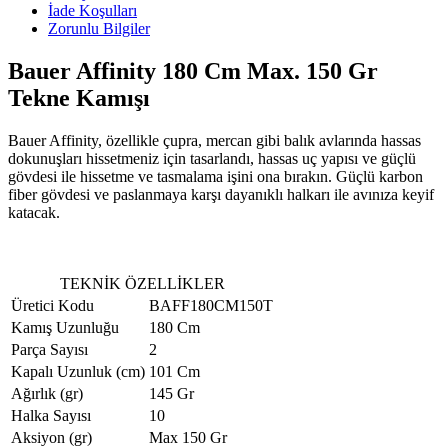
İade Koşulları
Zorunlu Bilgiler
Bauer Affinity 180 Cm Max. 150 Gr
Tekne Kamışı
Bauer Affinity, özellikle çupra, mercan gibi balık avlarında hassas
dokunuşları hissetmeniz için tasarlandı, hassas uç yapısı ve güçlü
gövdesi ile hissetme ve tasmalama işini ona bırakın. Güçlü karbon
fiber gövdesi ve paslanmaya karşı dayanıklı halkarı ile avınıza keyif
katacak.
TEKNİK ÖZELLİKLER
Üretici Kodu
BAFF180CM150T
Kamış Uzunluğu
180 Cm
Parça Sayısı
2
Kapalı Uzunluk (cm)
101 Cm
Ağırlık (gr)
145 Gr
Halka Sayısı
10
Aksiyon (gr)
Max 150 Gr