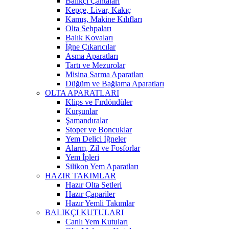
Balıkçı Çantaları
Kepçe, Livar, Kakıç
Kamış, Makine Kılıfları
Olta Sehpaları
Balık Kovaları
İğne Çıkarıcılar
Asma Aparatları
Tartı ve Mezurolar
Misina Sarma Aparatları
Düğüm ve Bağlama Aparatları
OLTA APARATLARI
Klips ve Fırdöndüler
Kurşunlar
Şamandıralar
Stoper ve Boncuklar
Yem Delici İğneler
Alarm, Zil ve Fosforlar
Yem İpleri
Silikon Yem Aparatları
HAZIR TAKIMLAR
Hazır Olta Setleri
Hazır Çapariler
Hazır Yemli Takımlar
BALIKÇI KUTULARI
Canlı Yem Kutuları