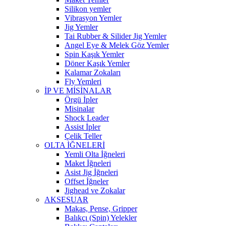
Silikon yemler
Vibrasyon Yemler
Jig Yemler
Tai Rubber & Silider Jig Yemler
Angel Eye & Melek Göz Yemler
Spin Kaşık Yemler
Döner Kaşık Yemler
Kalamar Zokaları
Fly Yemleri
İP VE MİSİNALAR
Örgü İpler
Misinalar
Shock Leader
Assist İpler
Çelik Teller
OLTA İĞNELERİ
Yemli Olta İğneleri
Maket İğneleri
Asist Jig İğneleri
Offset İğneler
Jighead ve Zokalar
AKSESUAR
Makas, Pense, Gripper
Balıkçı (Spin) Yelekler