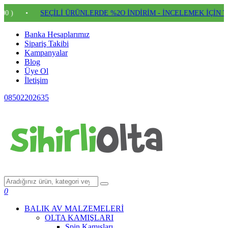
•
SEÇİLİ ÜRÜNLERDE %2O İNDİRİM - İNCELEMEK İÇİN TIKLAY
Banka Hesaplarımız
Sipariş Takibi
Kampanyalar
Blog
Üye Ol
İletişim
08502202635
0
BALIK AV MALZEMELERİ
OLTA KAMIŞLARI
Spin Kamışları