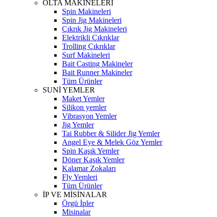
OLTA MAKİNELERİ
Spin Makineleri
Spin Jig Makineleri
Çıkrık Jig Makineleri
Elektrikli Çıkrıklar
Trolling Çıkrıklar
Surf Makineleri
Bait Casting Makineler
Bait Runner Makineler
Tüm Ürünler
SUNİ YEMLER
Maket Yemler
Silikon yemler
Vibrasyon Yemler
Jig Yemler
Tai Rubber & Silider Jig Yemler
Angel Eye & Melek Göz Yemler
Spin Kaşık Yemler
Döner Kaşık Yemler
Kalamar Zokaları
Fly Yemleri
Tüm Ürünler
İP VE MİSİNALAR
Örgü İpler
Misinalar