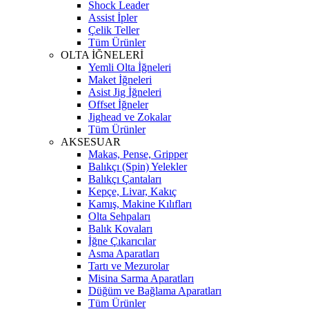
Shock Leader
Assist İpler
Çelik Teller
Tüm Ürünler
OLTA İĞNELERİ
Yemli Olta İğneleri
Maket İğneleri
Asist Jig İğneleri
Offset İğneler
Jighead ve Zokalar
Tüm Ürünler
AKSESUAR
Makas, Pense, Gripper
Balıkçı (Spin) Yelekler
Balıkçı Çantaları
Kepçe, Livar, Kakıç
Kamış, Makine Kılıfları
Olta Sehpaları
Balık Kovaları
İğne Çıkarıcılar
Asma Aparatları
Tartı ve Mezurolar
Misina Sarma Aparatları
Düğüm ve Bağlama Aparatları
Tüm Ürünler