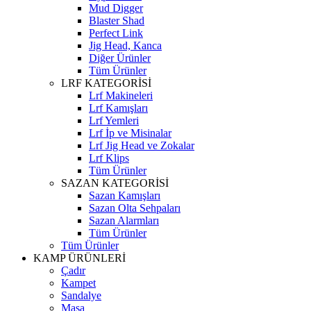
Mud Digger
Blaster Shad
Perfect Link
Jig Head, Kanca
Diğer Ürünler
Tüm Ürünler
LRF KATEGORİSİ
Lrf Makineleri
Lrf Kamışları
Lrf Yemleri
Lrf İp ve Misinalar
Lrf Jig Head ve Zokalar
Lrf Klips
Tüm Ürünler
SAZAN KATEGORİSİ
Sazan Kamışları
Sazan Olta Sehpaları
Sazan Alarmları
Tüm Ürünler
Tüm Ürünler
KAMP ÜRÜNLERİ
Çadır
Kampet
Sandalye
Masa