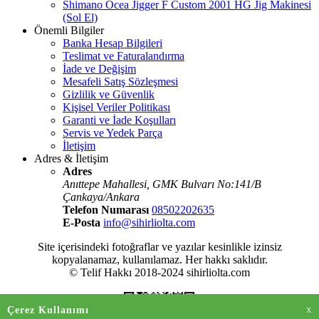
Shimano Ocea Jigger F Custom 2001 HG Jig Makinesi
(Sol El)
Önemli Bilgiler
Banka Hesap Bilgileri
Teslimat ve Faturalandırma
İade ve Değişim
Mesafeli Satış Sözleşmesi
Gizlilik ve Güvenlik
Kişisel Veriler Politikası
Garanti ve İade Koşulları
Servis ve Yedek Parça
İletişim
Adres & İletişim
Adres
Anıttepe Mahallesi, GMK Bulvarı No:141/B
Çankaya/Ankara
Telefon Numarası
08502202635
E-Posta
info@sihirliolta.com
Site içerisindeki fotoğraflar ve yazılar kesinlikle izinsiz
kopyalanamaz, kullanılamaz. Her hakkı saklıdır.
© Telif Hakkı 2018-2024 sihirliolta.com
Çerez Kullanımı
X