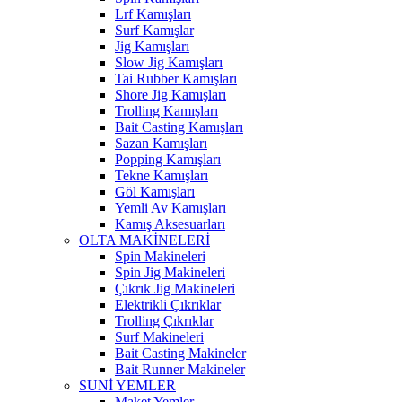
Lrf Kamışları
Surf Kamışlar
Jig Kamışları
Slow Jig Kamışları
Tai Rubber Kamışları
Shore Jig Kamışları
Trolling Kamışları
Bait Casting Kamışları
Sazan Kamışları
Popping Kamışları
Tekne Kamışları
Göl Kamışları
Yemli Av Kamışları
Kamış Aksesuarları
OLTA MAKİNELERİ
Spin Makineleri
Spin Jig Makineleri
Çıkrık Jig Makineleri
Elektrikli Çıkrıklar
Trolling Çıkrıklar
Surf Makineleri
Bait Casting Makineler
Bait Runner Makineler
SUNİ YEMLER
Maket Yemler