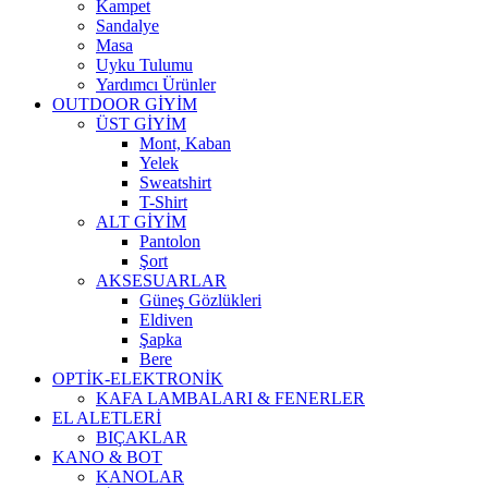
Kampet
Sandalye
Masa
Uyku Tulumu
Yardımcı Ürünler
OUTDOOR GİYİM
ÜST GİYİM
Mont, Kaban
Yelek
Sweatshirt
T-Shirt
ALT GİYİM
Pantolon
Şort
AKSESUARLAR
Güneş Gözlükleri
Eldiven
Şapka
Bere
OPTİK-ELEKTRONİK
KAFA LAMBALARI & FENERLER
EL ALETLERİ
BIÇAKLAR
KANO & BOT
KANOLAR