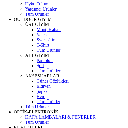
Uyku Tulumu
Yardımcı Ürünler
Tüm Ürünler
OUTDOOR GİYİM
ÜST GİYİM
Mont, Kaban
Yelek
Sweatshirt
T-Shirt
Tüm Ürünler
ALT GİYİM
Pantolon
Şort
Tüm Ürünler
AKSESUARLAR
Güneş Gözlükleri
Eldiven
Şapka
Bere
Tüm Ürünler
Tüm Ürünler
OPTİK-ELEKTRONİK
KAFA LAMBALARI & FENERLER
Tüm Ürünler
EL ALETLERİ