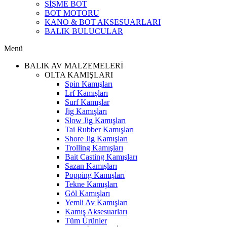
ŞİŞME BOT
BOT MOTORU
KANO & BOT AKSESUARLARI
BALIK BULUCULAR
Menü
BALIK AV MALZEMELERİ
OLTA KAMIŞLARI
Spin Kamışları
Lrf Kamışları
Surf Kamışlar
Jig Kamışları
Slow Jig Kamışları
Tai Rubber Kamışları
Shore Jig Kamışları
Trolling Kamışları
Bait Casting Kamışları
Sazan Kamışları
Popping Kamışları
Tekne Kamışları
Göl Kamışları
Yemli Av Kamışları
Kamış Aksesuarları
Tüm Ürünler