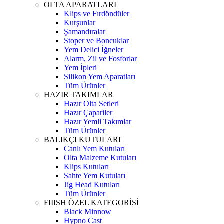
OLTA APARATLARI
Klips ve Fırdöndüler
Kurşunlar
Şamandıralar
Stoper ve Boncuklar
Yem Delici İğneler
Alarm, Zil ve Fosforlar
Yem İpleri
Silikon Yem Aparatları
Tüm Ürünler
HAZIR TAKIMLAR
Hazır Olta Setleri
Hazır Çapariler
Hazır Yemli Takımlar
Tüm Ürünler
BALIKÇI KUTULARI
Canlı Yem Kutuları
Olta Malzeme Kutuları
Klips Kutuları
Sahte Yem Kutuları
Jig Head Kutuları
Tüm Ürünler
FIIISH ÖZEL KATEGORİSİ
Black Minnow
Hypno Cast