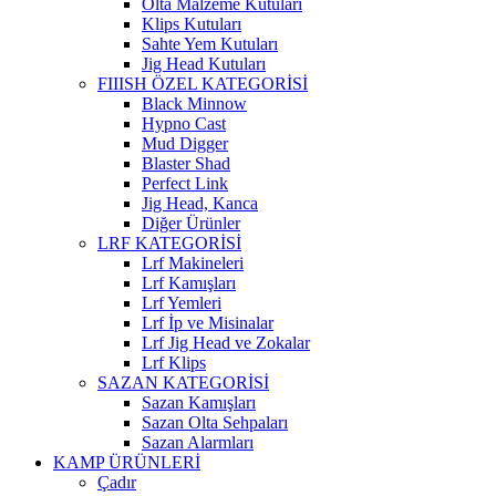
Olta Malzeme Kutuları
Klips Kutuları
Sahte Yem Kutuları
Jig Head Kutuları
FIIISH ÖZEL KATEGORİSİ
Black Minnow
Hypno Cast
Mud Digger
Blaster Shad
Perfect Link
Jig Head, Kanca
Diğer Ürünler
LRF KATEGORİSİ
Lrf Makineleri
Lrf Kamışları
Lrf Yemleri
Lrf İp ve Misinalar
Lrf Jig Head ve Zokalar
Lrf Klips
SAZAN KATEGORİSİ
Sazan Kamışları
Sazan Olta Sehpaları
Sazan Alarmları
KAMP ÜRÜNLERİ
Çadır