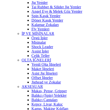
Jig Yemler
Tai Rubber & Silider Jig Yemler
Angel Eye & Melek Göz Yemler
Spin Kaşık Yemler
Döner Kaşık Yemler
Kalamar Zokaları
Fly Yemleri
İP VE MİSİNALAR
Örgü İpler
Misinalar
Shock Leader
Assist İpler
Çelik Teller
OLTA İĞNELERİ
Yemli Olta İğneleri
Maket İğneleri
Asist Jig İğneleri
Offset İğneler
Jighead ve Zokalar
AKSESUAR
Makas, Pense, Gripper
Balıkçı (Spin) Yelekler
Balıkçı Çantaları
Kepçe, Livar, Kakıç
Kamış, Makine Kılıfları