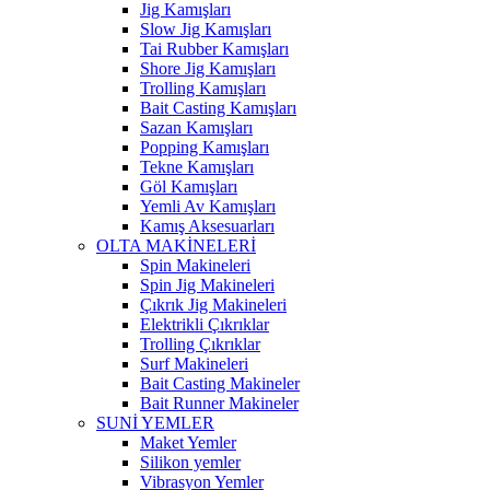
Jig Kamışları
Slow Jig Kamışları
Tai Rubber Kamışları
Shore Jig Kamışları
Trolling Kamışları
Bait Casting Kamışları
Sazan Kamışları
Popping Kamışları
Tekne Kamışları
Göl Kamışları
Yemli Av Kamışları
Kamış Aksesuarları
OLTA MAKİNELERİ
Spin Makineleri
Spin Jig Makineleri
Çıkrık Jig Makineleri
Elektrikli Çıkrıklar
Trolling Çıkrıklar
Surf Makineleri
Bait Casting Makineler
Bait Runner Makineler
SUNİ YEMLER
Maket Yemler
Silikon yemler
Vibrasyon Yemler