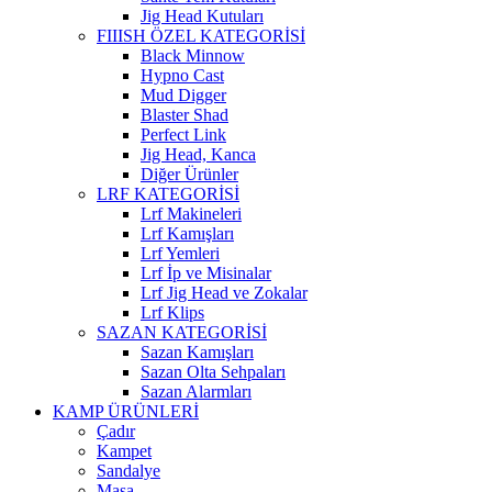
Jig Head Kutuları
FIIISH ÖZEL KATEGORİSİ
Black Minnow
Hypno Cast
Mud Digger
Blaster Shad
Perfect Link
Jig Head, Kanca
Diğer Ürünler
LRF KATEGORİSİ
Lrf Makineleri
Lrf Kamışları
Lrf Yemleri
Lrf İp ve Misinalar
Lrf Jig Head ve Zokalar
Lrf Klips
SAZAN KATEGORİSİ
Sazan Kamışları
Sazan Olta Sehpaları
Sazan Alarmları
KAMP ÜRÜNLERİ
Çadır
Kampet
Sandalye
Masa