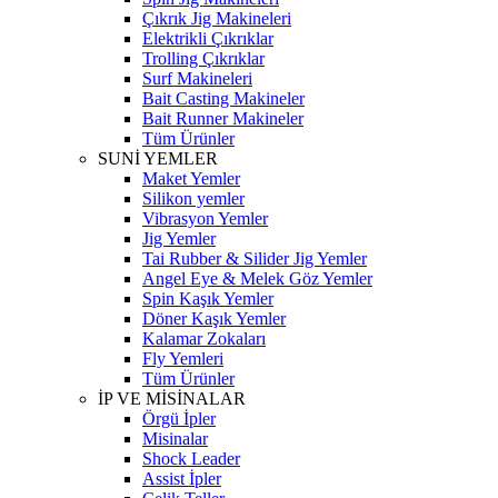
Çıkrık Jig Makineleri
Elektrikli Çıkrıklar
Trolling Çıkrıklar
Surf Makineleri
Bait Casting Makineler
Bait Runner Makineler
Tüm Ürünler
SUNİ YEMLER
Maket Yemler
Silikon yemler
Vibrasyon Yemler
Jig Yemler
Tai Rubber & Silider Jig Yemler
Angel Eye & Melek Göz Yemler
Spin Kaşık Yemler
Döner Kaşık Yemler
Kalamar Zokaları
Fly Yemleri
Tüm Ürünler
İP VE MİSİNALAR
Örgü İpler
Misinalar
Shock Leader
Assist İpler