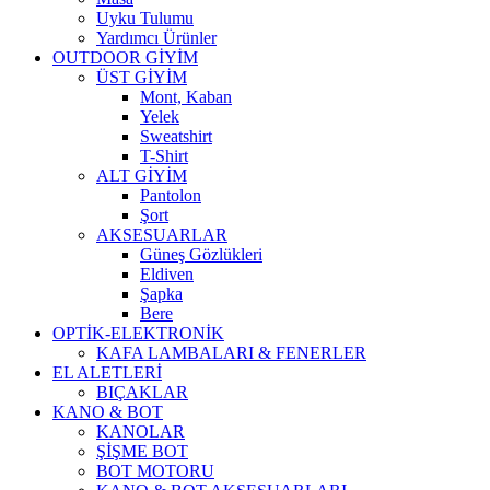
Uyku Tulumu
Yardımcı Ürünler
OUTDOOR GİYİM
ÜST GİYİM
Mont, Kaban
Yelek
Sweatshirt
T-Shirt
ALT GİYİM
Pantolon
Şort
AKSESUARLAR
Güneş Gözlükleri
Eldiven
Şapka
Bere
OPTİK-ELEKTRONİK
KAFA LAMBALARI & FENERLER
EL ALETLERİ
BIÇAKLAR
KANO & BOT
KANOLAR
ŞİŞME BOT
BOT MOTORU