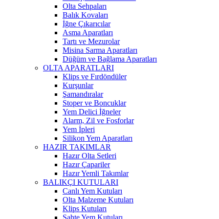
Olta Sehpaları
Balık Kovaları
İğne Çıkarıcılar
Asma Aparatları
Tartı ve Mezurolar
Misina Sarma Aparatları
Düğüm ve Bağlama Aparatları
OLTA APARATLARI
Klips ve Fırdöndüler
Kurşunlar
Şamandıralar
Stoper ve Boncuklar
Yem Delici İğneler
Alarm, Zil ve Fosforlar
Yem İpleri
Silikon Yem Aparatları
HAZIR TAKIMLAR
Hazır Olta Setleri
Hazır Çapariler
Hazır Yemli Takımlar
BALIKÇI KUTULARI
Canlı Yem Kutuları
Olta Malzeme Kutuları
Klips Kutuları
Sahte Yem Kutuları