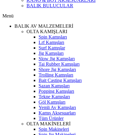
KANO & BOT AKSESUARLARI
BALIK BULUCULAR
Menü
BALIK AV MALZEMELERİ
OLTA KAMIŞLARI
Spin Kamışları
Lrf Kamışları
Surf Kamışlar
Jig Kamışları
Slow Jig Kamışları
Tai Rubber Kamışları
Shore Jig Kamışları
Trolling Kamışları
Bait Casting Kamışları
Sazan Kamışları
Popping Kamışları
Tekne Kamışları
Göl Kamışları
Yemli Av Kamışları
Kamış Aksesuarları
Tüm Ürünler
OLTA MAKİNELERİ
Spin Makineleri
Spin Jig Makineleri