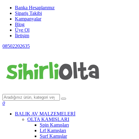
Banka Hesaplarımız
Sipariş Takibi
Kampanyalar
Blog
Üye Ol
İletişim
08502202635
0
BALIK AV MALZEMELERİ
OLTA KAMIŞLARI
Spin Kamışları
Lrf Kamışları
Surf Kamışlar