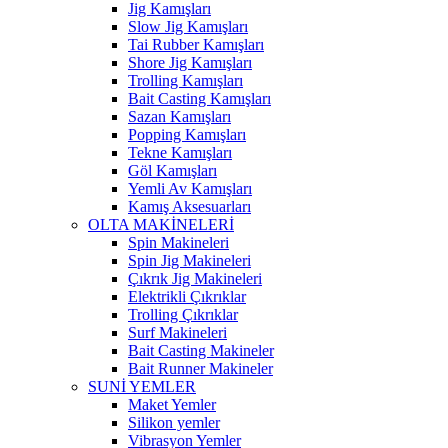
Jig Kamışları
Slow Jig Kamışları
Tai Rubber Kamışları
Shore Jig Kamışları
Trolling Kamışları
Bait Casting Kamışları
Sazan Kamışları
Popping Kamışları
Tekne Kamışları
Göl Kamışları
Yemli Av Kamışları
Kamış Aksesuarları
OLTA MAKİNELERİ
Spin Makineleri
Spin Jig Makineleri
Çıkrık Jig Makineleri
Elektrikli Çıkrıklar
Trolling Çıkrıklar
Surf Makineleri
Bait Casting Makineler
Bait Runner Makineler
SUNİ YEMLER
Maket Yemler
Silikon yemler
Vibrasyon Yemler