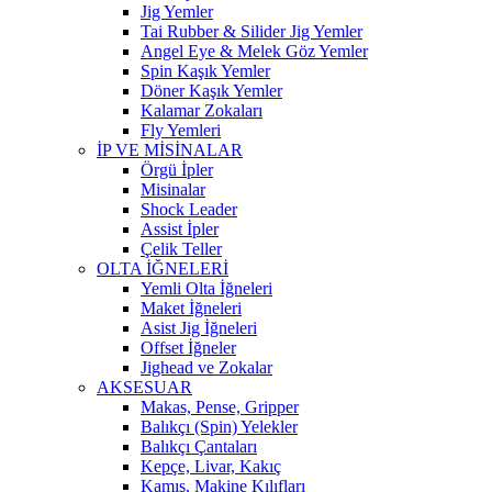
Jig Yemler
Tai Rubber & Silider Jig Yemler
Angel Eye & Melek Göz Yemler
Spin Kaşık Yemler
Döner Kaşık Yemler
Kalamar Zokaları
Fly Yemleri
İP VE MİSİNALAR
Örgü İpler
Misinalar
Shock Leader
Assist İpler
Çelik Teller
OLTA İĞNELERİ
Yemli Olta İğneleri
Maket İğneleri
Asist Jig İğneleri
Offset İğneler
Jighead ve Zokalar
AKSESUAR
Makas, Pense, Gripper
Balıkçı (Spin) Yelekler
Balıkçı Çantaları
Kepçe, Livar, Kakıç
Kamış, Makine Kılıfları