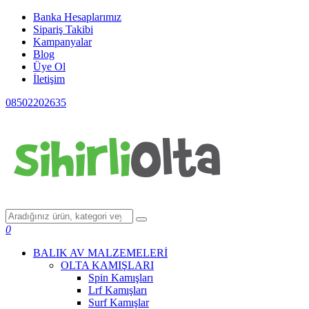
Banka Hesaplarımız
Sipariş Takibi
Kampanyalar
Blog
Üye Ol
İletişim
08502202635
0
BALIK AV MALZEMELERİ
OLTA KAMIŞLARI
Spin Kamışları
Lrf Kamışları
Surf Kamışlar