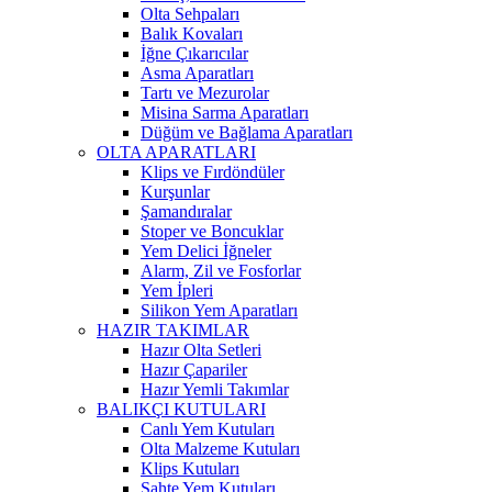
Olta Sehpaları
Balık Kovaları
İğne Çıkarıcılar
Asma Aparatları
Tartı ve Mezurolar
Misina Sarma Aparatları
Düğüm ve Bağlama Aparatları
OLTA APARATLARI
Klips ve Fırdöndüler
Kurşunlar
Şamandıralar
Stoper ve Boncuklar
Yem Delici İğneler
Alarm, Zil ve Fosforlar
Yem İpleri
Silikon Yem Aparatları
HAZIR TAKIMLAR
Hazır Olta Setleri
Hazır Çapariler
Hazır Yemli Takımlar
BALIKÇI KUTULARI
Canlı Yem Kutuları
Olta Malzeme Kutuları
Klips Kutuları
Sahte Yem Kutuları