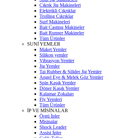
Çıkrık Jig Makineleri
Elektrikli Çıkrıklar
Trolling Çıkrıklar
Surf Makineleri
Bait Casting Makineler
Bait Runner Makineler
Tüm Ürünler
SUNİ YEMLER
Maket Yemler
Silikon yemler
Vibrasyon Yemler
Jig Yemler
Tai Rubber & Silider Jig Yemler
Angel Eye & Melek Göz Yemler
Spin Kaşık Yemler
Döner Kaşık Yemler
Kalamar Zokaları
Fly Yemleri
Tüm Ürünler
İP VE MİSİNALAR
Örgü İpler
Misinalar
Shock Leader
Assist İpler