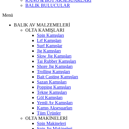
KANO & BOT AKSESUARLARI
BALIK BULUCULAR
Menü
BALIK AV MALZEMELERİ
OLTA KAMIŞLARI
Spin Kamışları
Lrf Kamışları
Surf Kamışlar
Jig Kamışları
Slow Jig Kamışları
Tai Rubber Kamışları
Shore Jig Kamışları
Trolling Kamışları
Bait Casting Kamışları
Sazan Kamışları
Popping Kamışları
Tekne Kamışları
Göl Kamışları
Yemli Av Kamışları
Kamış Aksesuarları
Tüm Ürünler
OLTA MAKİNELERİ
Spin Makineleri
Spin Jig Makineleri