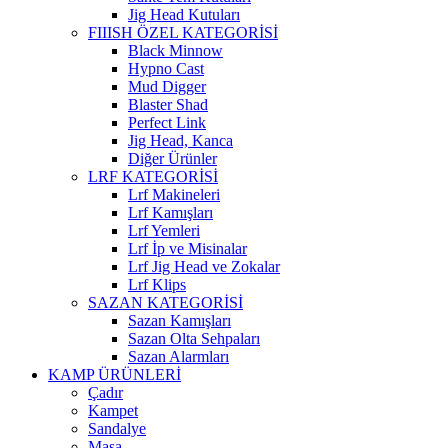
Jig Head Kutuları
FIIISH ÖZEL KATEGORİSİ
Black Minnow
Hypno Cast
Mud Digger
Blaster Shad
Perfect Link
Jig Head, Kanca
Diğer Ürünler
LRF KATEGORİSİ
Lrf Makineleri
Lrf Kamışları
Lrf Yemleri
Lrf İp ve Misinalar
Lrf Jig Head ve Zokalar
Lrf Klips
SAZAN KATEGORİSİ
Sazan Kamışları
Sazan Olta Sehpaları
Sazan Alarmları
KAMP ÜRÜNLERİ
Çadır
Kampet
Sandalye
Masa