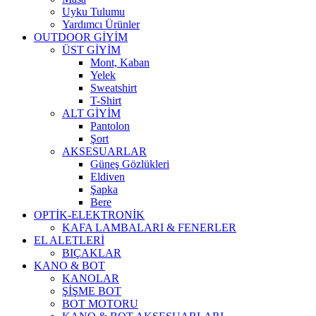
Uyku Tulumu
Yardımcı Ürünler
OUTDOOR GİYİM
ÜST GİYİM
Mont, Kaban
Yelek
Sweatshirt
T-Shirt
ALT GİYİM
Pantolon
Şort
AKSESUARLAR
Güneş Gözlükleri
Eldiven
Şapka
Bere
OPTİK-ELEKTRONİK
KAFA LAMBALARI & FENERLER
EL ALETLERİ
BIÇAKLAR
KANO & BOT
KANOLAR
ŞİŞME BOT
BOT MOTORU