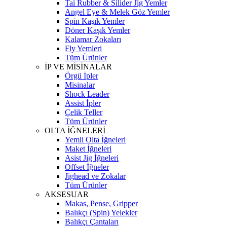
Tai Rubber & Silider Jig Yemler
Angel Eye & Melek Göz Yemler
Spin Kaşık Yemler
Döner Kaşık Yemler
Kalamar Zokaları
Fly Yemleri
Tüm Ürünler
İP VE MİSİNALAR
Örgü İpler
Misinalar
Shock Leader
Assist İpler
Çelik Teller
Tüm Ürünler
OLTA İĞNELERİ
Yemli Olta İğneleri
Maket İğneleri
Asist Jig İğneleri
Offset İğneler
Jighead ve Zokalar
Tüm Ürünler
AKSESUAR
Makas, Pense, Gripper
Balıkçı (Spin) Yelekler
Balıkçı Çantaları