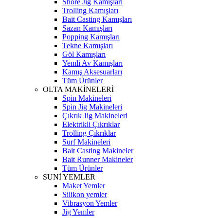
Shore Jig Kamışları
Trolling Kamışları
Bait Casting Kamışları
Sazan Kamışları
Popping Kamışları
Tekne Kamışları
Göl Kamışları
Yemli Av Kamışları
Kamış Aksesuarları
Tüm Ürünler
OLTA MAKİNELERİ
Spin Makineleri
Spin Jig Makineleri
Çıkrık Jig Makineleri
Elektrikli Çıkrıklar
Trolling Çıkrıklar
Surf Makineleri
Bait Casting Makineler
Bait Runner Makineler
Tüm Ürünler
SUNİ YEMLER
Maket Yemler
Silikon yemler
Vibrasyon Yemler
Jig Yemler