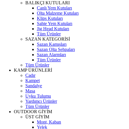
BALIKÇI KUTULARI
Canlı Yem Kutuları
Olta Malzeme Kutuları
Klips Kutuları
Sahte Yem Kutuları
Jig Head Kutuları
Tüm Ürünler
SAZAN KATEGORİSİ
Sazan Kamışları
Sazan Olta Sehpaları
Sazan Alarmları
Tüm Ürünler
Tüm Ürünler
KAMP ÜRÜNLERİ
Çadır
Kampet
Sandalye
Masa
Uyku Tulumu
Yardımcı Ürünler
Tüm Ürünler
OUTDOOR GİYİM
ÜST GİYİM
Mont, Kaban
Yelek