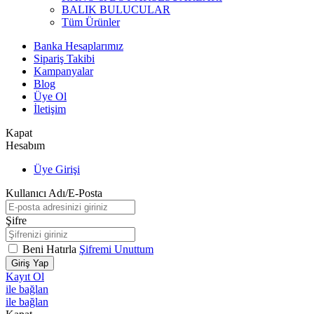
BALIK BULUCULAR
Tüm Ürünler
Banka Hesaplarımız
Sipariş Takibi
Kampanyalar
Blog
Üye Ol
İletişim
Kapat
Hesabım
Üye Girişi
Kullanıcı Adı/E-Posta
Şifre
Beni Hatırla
Şifremi Unuttum
Giriş Yap
Kayıt Ol
ile bağlan
ile bağlan