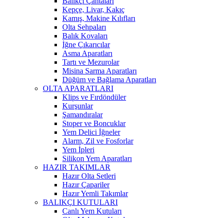
Balıkçı Çantaları
Kepçe, Livar, Kakıç
Kamış, Makine Kılıfları
Olta Sehpaları
Balık Kovaları
İğne Çıkarıcılar
Asma Aparatları
Tartı ve Mezurolar
Misina Sarma Aparatları
Düğüm ve Bağlama Aparatları
OLTA APARATLARI
Klips ve Fırdöndüler
Kurşunlar
Şamandıralar
Stoper ve Boncuklar
Yem Delici İğneler
Alarm, Zil ve Fosforlar
Yem İpleri
Silikon Yem Aparatları
HAZIR TAKIMLAR
Hazır Olta Setleri
Hazır Çapariler
Hazır Yemli Takımlar
BALIKÇI KUTULARI
Canlı Yem Kutuları