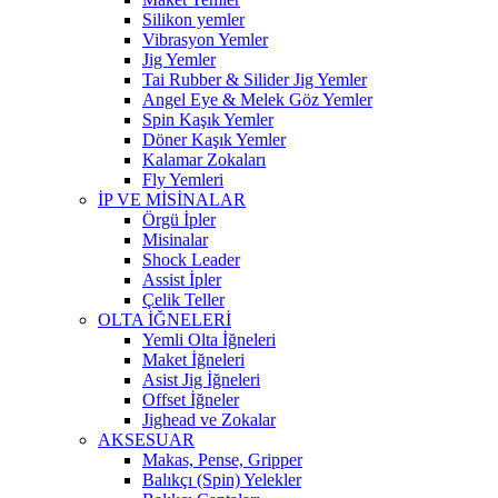
Silikon yemler
Vibrasyon Yemler
Jig Yemler
Tai Rubber & Silider Jig Yemler
Angel Eye & Melek Göz Yemler
Spin Kaşık Yemler
Döner Kaşık Yemler
Kalamar Zokaları
Fly Yemleri
İP VE MİSİNALAR
Örgü İpler
Misinalar
Shock Leader
Assist İpler
Çelik Teller
OLTA İĞNELERİ
Yemli Olta İğneleri
Maket İğneleri
Asist Jig İğneleri
Offset İğneler
Jighead ve Zokalar
AKSESUAR
Makas, Pense, Gripper
Balıkçı (Spin) Yelekler