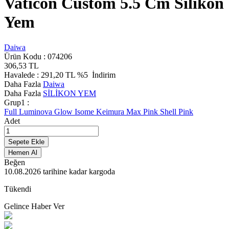
Vaticon Custom 5.5 Cm Silikon
Yem
Daiwa
Ürün Kodu :
074206
306,53
TL
Havalede :
291,20
TL
%5
İndirim
Daha Fazla
Daiwa
Daha Fazla
SİLİKON YEM
Grup1 :
Full Luminova
Glow Isome
Keimura Max Pink
Shell Pink
Adet
Sepete Ekle
Hemen Al
Beğen
10.08.2026
tarihine kadar kargoda
Tükendi
Gelince Haber Ver