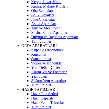
Kepçe, Livar, Kakıç
Kamış, Makine Kılıfları
Olta Sehpaları
Balık Kovaları
İğne Çıkarıcılar
Asma Aparatları
Tartı ve Mezurolar
Misina Sarma Aparatları
Düğüm ve Bağlama Aparatları
Tüm Ürünler
OLTA APARATLARI
Klips ve Fırdöndüler
Kurşunlar
Şamandıralar
Stoper ve Boncuklar
Yem Delici İğneler
Alarm, Zil ve Fosforlar
Yem İpleri
Silikon Yem Aparatları
Tüm Ürünler
HAZIR TAKIMLAR
Hazır Olta Setleri
Hazır Çapariler
Hazır Yemli Takımlar
Tüm Ürünler