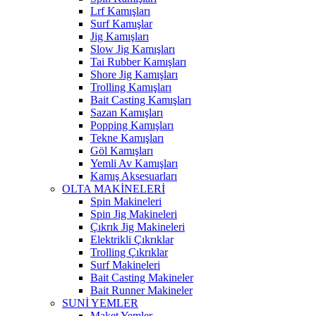
Lrf Kamışları
Surf Kamışlar
Jig Kamışları
Slow Jig Kamışları
Tai Rubber Kamışları
Shore Jig Kamışları
Trolling Kamışları
Bait Casting Kamışları
Sazan Kamışları
Popping Kamışları
Tekne Kamışları
Göl Kamışları
Yemli Av Kamışları
Kamış Aksesuarları
OLTA MAKİNELERİ
Spin Makineleri
Spin Jig Makineleri
Çıkrık Jig Makineleri
Elektrikli Çıkrıklar
Trolling Çıkrıklar
Surf Makineleri
Bait Casting Makineler
Bait Runner Makineler
SUNİ YEMLER
Maket Yemler