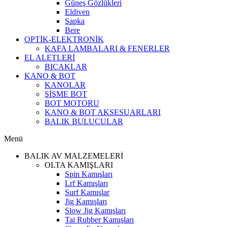
Güneş Gözlükleri
Eldiven
Şapka
Bere
OPTİK-ELEKTRONİK
KAFA LAMBALARI & FENERLER
EL ALETLERİ
BIÇAKLAR
KANO & BOT
KANOLAR
ŞİŞME BOT
BOT MOTORU
KANO & BOT AKSESUARLARI
BALIK BULUCULAR
Menü
BALIK AV MALZEMELERİ
OLTA KAMIŞLARI
Spin Kamışları
Lrf Kamışları
Surf Kamışlar
Jig Kamışları
Slow Jig Kamışları
Tai Rubber Kamışları