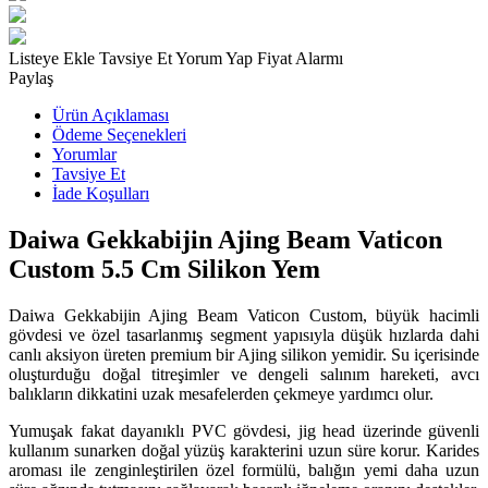
Listeye Ekle
Tavsiye Et
Yorum Yap
Fiyat Alarmı
Paylaş
Ürün Açıklaması
Ödeme Seçenekleri
Yorumlar
Tavsiye Et
İade Koşulları
Daiwa Gekkabijin Ajing Beam Vaticon
Custom 5.5 Cm Silikon Yem
Daiwa Gekkabijin Ajing Beam Vaticon Custom, büyük hacimli
gövdesi ve özel tasarlanmış segment yapısıyla düşük hızlarda dahi
canlı aksiyon üreten premium bir Ajing silikon yemidir. Su içerisinde
oluşturduğu doğal titreşimler ve dengeli salınım hareketi, avcı
balıkların dikkatini uzak mesafelerden çekmeye yardımcı olur.
Yumuşak fakat dayanıklı PVC gövdesi, jig head üzerinde güvenli
kullanım sunarken doğal yüzüş karakterini uzun süre korur. Karides
aroması ile zenginleştirilen özel formülü, balığın yemi daha uzun