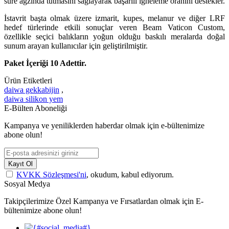
süre ağzında tutmasını sağlayarak başarılı iğneleme oranını destekler.
İstavrit başta olmak üzere izmarit, kupes, melanur ve diğer LRF
hedef türlerinde etkili sonuçlar veren Beam Vaticon Custom,
özellikle seçici balıkların yoğun olduğu baskılı meralarda doğal
sunum arayan kullanıcılar için geliştirilmiştir.
Paket İçeriği 10 Adettir.
Ürün Etiketleri
daiwa gekkabijin
,
daiwa silikon yem
E-Bülten Aboneliği
Kampanya ve yeniliklerden haberdar olmak için e-bültenimize
abone olun!
Kayıt Ol
KVKK Sözleşmesi'ni
, okudum, kabul ediyorum.
Sosyal Medya
Takipçilerimize Özel Kampanya ve Fırsatlardan olmak için E-
bültenimize abone olun!