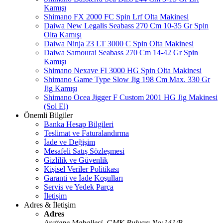
Kamışı
Shimano FX 2000 FC Spin Lrf Olta Makinesi
Daiwa New Legalis Seabass 270 Cm 10-35 Gr Spin
Olta Kamışı
Daiwa Ninja 23 LT 3000 C Spin Olta Makinesi
Daiwa Samourai Seabass 270 Cm 14-42 Gr Spin
Kamışı
Shimano Nexave FI 3000 HG Spin Olta Makinesi
Shimano Game Type Slow Jig 198 Cm Max. 330 Gr
Jig Kamışı
Shimano Ocea Jigger F Custom 2001 HG Jig Makinesi
(Sol El)
Önemli Bilgiler
Banka Hesap Bilgileri
Teslimat ve Faturalandırma
İade ve Değişim
Mesafeli Satış Sözleşmesi
Gizlilik ve Güvenlik
Kişisel Veriler Politikası
Garanti ve İade Koşulları
Servis ve Yedek Parça
İletişim
Adres & İletişim
Adres
Anıttepe Mahallesi, GMK Bulvarı No:141/B