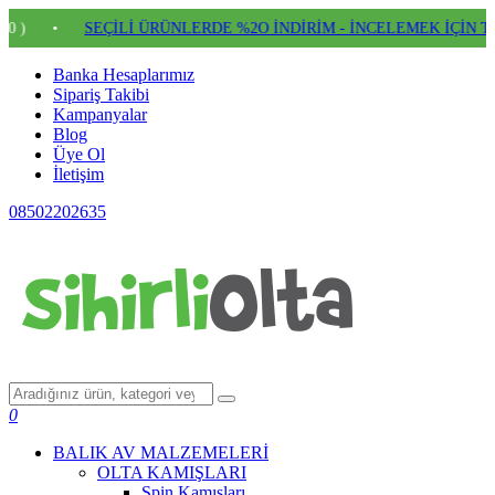
•
SEÇİLİ ÜRÜNLERDE %2O İNDİRİM - İNCELEMEK İÇİN TIKLAY
Banka Hesaplarımız
Sipariş Takibi
Kampanyalar
Blog
Üye Ol
İletişim
08502202635
0
BALIK AV MALZEMELERİ
OLTA KAMIŞLARI
Spin Kamışları