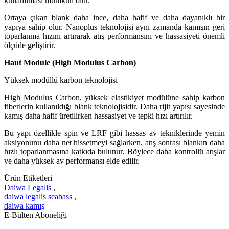
kullanılması mümkün olur.
Ortaya çıkan blank daha ince, daha hafif ve daha dayanıklı bir
yapıya sahip olur. Nanoplus teknolojisi aynı zamanda kamışın geri
toparlanma hızını artırarak atış performansını ve hassasiyeti önemli
ölçüde geliştirir.
Haut Module (High Modulus Carbon)
Yüksek modüllü karbon teknolojisi
High Modulus Carbon, yüksek elastikiyet modülüne sahip karbon
fiberlerin kullanıldığı blank teknolojisidir. Daha rijit yapısı sayesinde
kamış daha hafif üretilirken hassasiyet ve tepki hızı artırılır.
Bu yapı özellikle spin ve LRF gibi hassas av tekniklerinde yemin
aksiyonunu daha net hissetmeyi sağlarken, atış sonrası blankın daha
hızlı toparlanmasına katkıda bulunur. Böylece daha kontrollü atışlar
ve daha yüksek av performansı elde edilir.
Ürün Etiketleri
Daiwa Legalis
,
daiwa legalis seabass
,
daiwa kamış
E-Bülten Aboneliği