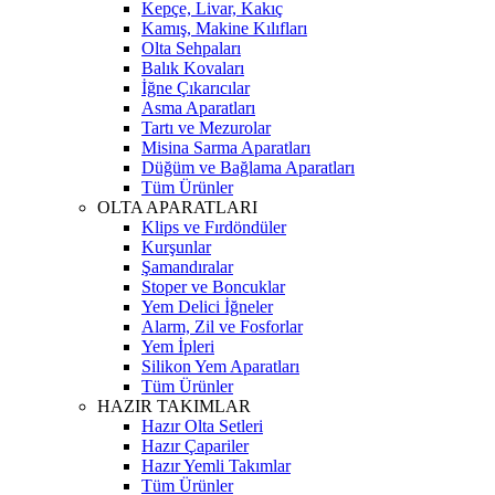
Kepçe, Livar, Kakıç
Kamış, Makine Kılıfları
Olta Sehpaları
Balık Kovaları
İğne Çıkarıcılar
Asma Aparatları
Tartı ve Mezurolar
Misina Sarma Aparatları
Düğüm ve Bağlama Aparatları
Tüm Ürünler
OLTA APARATLARI
Klips ve Fırdöndüler
Kurşunlar
Şamandıralar
Stoper ve Boncuklar
Yem Delici İğneler
Alarm, Zil ve Fosforlar
Yem İpleri
Silikon Yem Aparatları
Tüm Ürünler
HAZIR TAKIMLAR
Hazır Olta Setleri
Hazır Çapariler
Hazır Yemli Takımlar
Tüm Ürünler