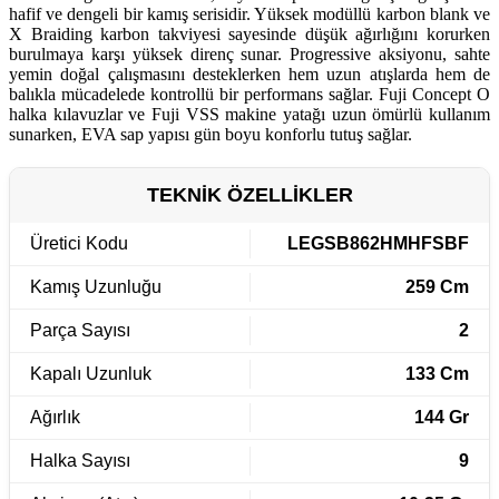
hafif ve dengeli bir kamış serisidir. Yüksek modüllü karbon blank ve
X Braiding karbon takviyesi sayesinde düşük ağırlığını korurken
burulmaya karşı yüksek direnç sunar. Progressive aksiyonu, sahte
yemin doğal çalışmasını desteklerken hem uzun atışlarda hem de
balıkla mücadelede kontrollü bir performans sağlar. Fuji Concept O
halka kılavuzlar ve Fuji VSS makine yatağı uzun ömürlü kullanım
sunarken, EVA sap yapısı gün boyu konforlu tutuş sağlar.
TEKNİK ÖZELLİKLER
Üretici Kodu
LEGSB862HMHFSBF
Kamış Uzunluğu
259 Cm
Parça Sayısı
2
Kapalı Uzunluk
133 Cm
Ağırlık
144 Gr
Halka Sayısı
9