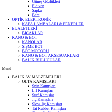
Güneş Gözlükleri
Eldiven
Şapka
Bere
OPTİK-ELEKTRONİK
KAFA LAMBALARI & FENERLER
EL ALETLERİ
BIÇAKLAR
KANO & BOT
KANOLAR
ŞİŞME BOT
BOT MOTORU
KANO & BOT AKSESUARLARI
BALIK BULUCULAR
Menü
BALIK AV MALZEMELERİ
OLTA KAMIŞLARI
Spin Kamışları
Lrf Kamışları
Surf Kamışlar
Jig Kamışları
Slow Jig Kamışları
Tai Rubber Kamışları