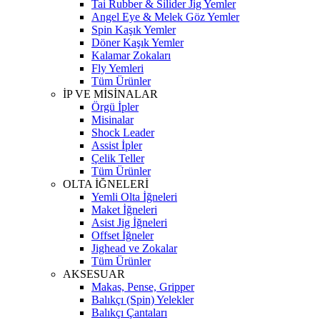
Tai Rubber & Silider Jig Yemler
Angel Eye & Melek Göz Yemler
Spin Kaşık Yemler
Döner Kaşık Yemler
Kalamar Zokaları
Fly Yemleri
Tüm Ürünler
İP VE MİSİNALAR
Örgü İpler
Misinalar
Shock Leader
Assist İpler
Çelik Teller
Tüm Ürünler
OLTA İĞNELERİ
Yemli Olta İğneleri
Maket İğneleri
Asist Jig İğneleri
Offset İğneler
Jighead ve Zokalar
Tüm Ürünler
AKSESUAR
Makas, Pense, Gripper
Balıkçı (Spin) Yelekler
Balıkçı Çantaları