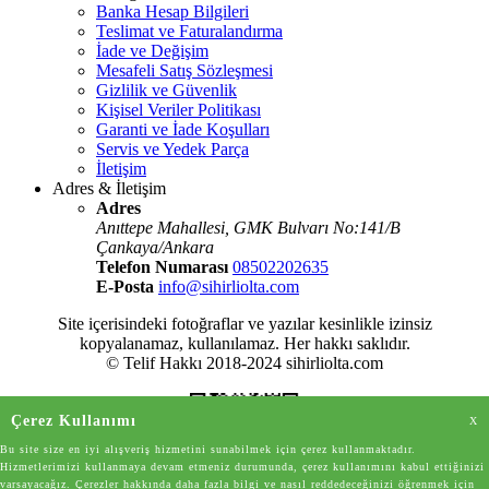
Banka Hesap Bilgileri
Teslimat ve Faturalandırma
İade ve Değişim
Mesafeli Satış Sözleşmesi
Gizlilik ve Güvenlik
Kişisel Veriler Politikası
Garanti ve İade Koşulları
Servis ve Yedek Parça
İletişim
Adres & İletişim
Adres
Anıttepe Mahallesi, GMK Bulvarı No:141/B
Çankaya/Ankara
Telefon Numarası
08502202635
E-Posta
info@sihirliolta.com
Site içerisindeki fotoğraflar ve yazılar kesinlikle izinsiz
kopyalanamaz, kullanılamaz. Her hakkı saklıdır.
© Telif Hakkı 2018-2024 sihirliolta.com
Çerez Kullanımı
X
Bu site size en iyi alışveriş hizmetini sunabilmek için çerez kullanmaktadır.
Hizmetlerimizi kullanmaya devam etmeniz durumunda, çerez kullanımını kabul ettiğinizi
varsayacağız. Çerezler hakkında daha fazla bilgi ve nasıl reddedeceğinizi öğrenmek için