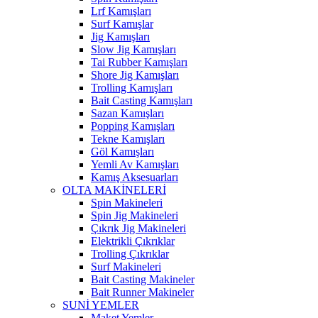
Lrf Kamışları
Surf Kamışlar
Jig Kamışları
Slow Jig Kamışları
Tai Rubber Kamışları
Shore Jig Kamışları
Trolling Kamışları
Bait Casting Kamışları
Sazan Kamışları
Popping Kamışları
Tekne Kamışları
Göl Kamışları
Yemli Av Kamışları
Kamış Aksesuarları
OLTA MAKİNELERİ
Spin Makineleri
Spin Jig Makineleri
Çıkrık Jig Makineleri
Elektrikli Çıkrıklar
Trolling Çıkrıklar
Surf Makineleri
Bait Casting Makineler
Bait Runner Makineler
SUNİ YEMLER
Maket Yemler