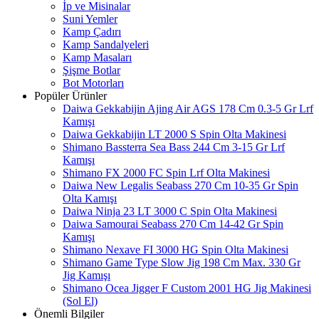
İp ve Misinalar
Suni Yemler
Kamp Çadırı
Kamp Sandalyeleri
Kamp Masaları
Şişme Botlar
Bot Motorları
Popüler Ürünler
Daiwa Gekkabijin Ajing Air AGS 178 Cm 0.3-5 Gr Lrf
Kamışı
Daiwa Gekkabijin LT 2000 S Spin Olta Makinesi
Shimano Bassterra Sea Bass 244 Cm 3-15 Gr Lrf
Kamışı
Shimano FX 2000 FC Spin Lrf Olta Makinesi
Daiwa New Legalis Seabass 270 Cm 10-35 Gr Spin
Olta Kamışı
Daiwa Ninja 23 LT 3000 C Spin Olta Makinesi
Daiwa Samourai Seabass 270 Cm 14-42 Gr Spin
Kamışı
Shimano Nexave FI 3000 HG Spin Olta Makinesi
Shimano Game Type Slow Jig 198 Cm Max. 330 Gr
Jig Kamışı
Shimano Ocea Jigger F Custom 2001 HG Jig Makinesi
(Sol El)
Önemli Bilgiler