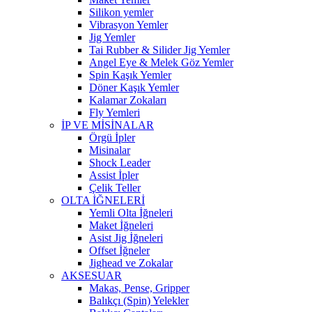
Silikon yemler
Vibrasyon Yemler
Jig Yemler
Tai Rubber & Silider Jig Yemler
Angel Eye & Melek Göz Yemler
Spin Kaşık Yemler
Döner Kaşık Yemler
Kalamar Zokaları
Fly Yemleri
İP VE MİSİNALAR
Örgü İpler
Misinalar
Shock Leader
Assist İpler
Çelik Teller
OLTA İĞNELERİ
Yemli Olta İğneleri
Maket İğneleri
Asist Jig İğneleri
Offset İğneler
Jighead ve Zokalar
AKSESUAR
Makas, Pense, Gripper
Balıkçı (Spin) Yelekler