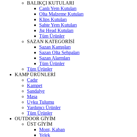
BALIKÇI KUTULARI
Canlı Yem Kutuları
Olta Malzeme Kutuları
Klips Kutuları
Sahte Yem Kutuları
Jig Head Kutuları
Tüm Ürünler
SAZAN KATEGORİSİ
Sazan Kamışları
Sazan Olta Sehpaları
Sazan Alarmları
Tüm Ürünler
Tüm Ürünler
KAMP ÜRÜNLERİ
Çadır
Kampet
Sandalye
Masa
Uyku Tulumu
Yardımcı Ürünler
Tüm Ürünler
OUTDOOR GİYİM
ÜST GİYİM
Mont, Kaban
Yelek