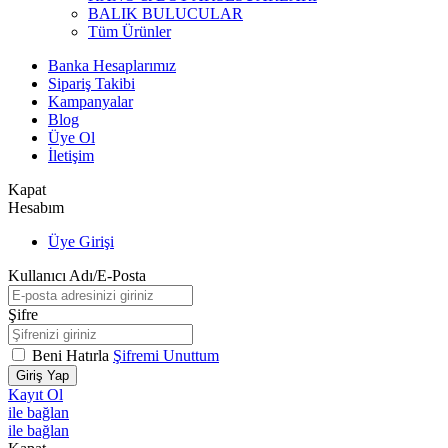
BALIK BULUCULAR
Tüm Ürünler
Banka Hesaplarımız
Sipariş Takibi
Kampanyalar
Blog
Üye Ol
İletişim
Kapat
Hesabım
Üye Girişi
Kullanıcı Adı/E-Posta
Şifre
Beni Hatırla
Şifremi Unuttum
Giriş Yap
Kayıt Ol
ile bağlan
ile bağlan