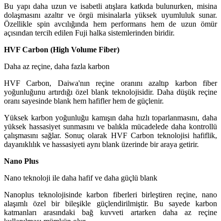
Bu yapı daha uzun ve isabetli atışlara katkıda bulunurken, misina
dolaşmasını azaltır ve örgü misinalarla yüksek uyumluluk sunar.
Özellikle spin avcılığında hem performans hem de uzun ömür
açısından tercih edilen Fuji halka sistemlerinden biridir.
HVF Carbon (High Volume Fiber)
Daha az reçine, daha fazla karbon
HVF Carbon, Daiwa'nın reçine oranını azaltıp karbon fiber
yoğunluğunu artırdığı özel blank teknolojisidir. Daha düşük reçine
oranı sayesinde blank hem hafifler hem de güçlenir.
Yüksek karbon yoğunluğu kamışın daha hızlı toparlanmasını, daha
yüksek hassasiyet sunmasını ve balıkla mücadelede daha kontrollü
çalışmasını sağlar. Sonuç olarak HVF Carbon teknolojisi hafiflik,
dayanıklılık ve hassasiyeti aynı blank üzerinde bir araya getirir.
Nano Plus
Nano teknoloji ile daha hafif ve daha güçlü blank
Nanoplus teknolojisinde karbon fiberleri birleştiren reçine, nano
alaşımlı özel bir bileşikle güçlendirilmiştir. Bu sayede karbon
katmanları arasındaki bağ kuvveti artarken daha az reçine