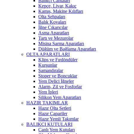
Balıkçı Çantaları
Kepçe, Livar, Kakıç
Kamış, Makine Kılıfları
Olta Sehpaları
Balık Kovaları
İğne Çıkarıcılar
Asma Aparatları
Tartı ve Mezurolar
Misina Sarma Aparatları
Düğüm ve Bağlama Aparatları
OLTA APARATLARI
Klips ve Fırdöndüler
Kurşunlar
Şamandıralar
Stoper ve Boncuklar
Yem Delici İğneler
Alarm, Zil ve Fosforlar
Yem İpleri
Silikon Yem Aparatları
HAZIR TAKIMLAR
Hazır Olta Setleri
Hazır Çapariler
Hazır Yemli Takımlar
BALIKÇI KUTULARI
Canlı Yem Kutuları