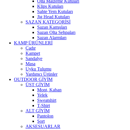
Olta Malzeme Kutuları
Klips Kutuları
Sahte Yem Kutuları
Jig Head Kutuları
SAZAN KATEGORİSİ
Sazan Kamışları
Sazan Olta Sehpaları
Sazan Alarmları
KAMP ÜRÜNLERİ
Çadır
Kampet
Sandalye
Masa
Uyku Tulumu
Yardımcı Ürünler
OUTDOOR GİYİM
ÜST GİYİM
Mont, Kaban
Yelek
Sweatshirt
T-Shirt
ALT GİYİM
Pantolon
Şort
AKSESUARLAR