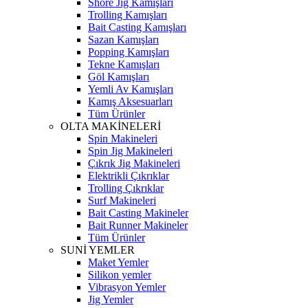
Shore Jig Kamışları
Trolling Kamışları
Bait Casting Kamışları
Sazan Kamışları
Popping Kamışları
Tekne Kamışları
Göl Kamışları
Yemli Av Kamışları
Kamış Aksesuarları
Tüm Ürünler
OLTA MAKİNELERİ
Spin Makineleri
Spin Jig Makineleri
Çıkrık Jig Makineleri
Elektrikli Çıkrıklar
Trolling Çıkrıklar
Surf Makineleri
Bait Casting Makineler
Bait Runner Makineler
Tüm Ürünler
SUNİ YEMLER
Maket Yemler
Silikon yemler
Vibrasyon Yemler
Jig Yemler