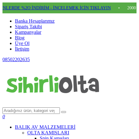
E %2O İNDİRİM - İNCELEMEK İÇİN TIKLAYIN
•
2000 TL VE 
Banka Hesaplarımız
Sipariş Takibi
Kampanyalar
Blog
Üye Ol
İletişim
08502202635
0
BALIK AV MALZEMELERİ
OLTA KAMIŞLARI
Spin Kamışları