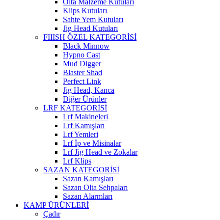
Olta Malzeme Kutuları
Klips Kutuları
Sahte Yem Kutuları
Jig Head Kutuları
FIIISH ÖZEL KATEGORİSİ
Black Minnow
Hypno Cast
Mud Digger
Blaster Shad
Perfect Link
Jig Head, Kanca
Diğer Ürünler
LRF KATEGORİSİ
Lrf Makineleri
Lrf Kamışları
Lrf Yemleri
Lrf İp ve Misinalar
Lrf Jig Head ve Zokalar
Lrf Klips
SAZAN KATEGORİSİ
Sazan Kamışları
Sazan Olta Sehpaları
Sazan Alarmları
KAMP ÜRÜNLERİ
Çadır