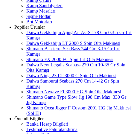
Kamp Çadırı
Kamp Sandalyeleri
Kamp Masaları
Şişme Botlar
Bot Motorları
Popüler Ürünler
Daiwa Gekkabijin Ajing Air AGS 178 Cm 0.3-5 Gr Lrf
Kamışı
Daiwa Gekkabijin LT 2000 S Spin Olta Makinesi
Shimano Bassterra Sea Bass 244 Cm 3-15 Gr Lrf
Kamışı
Shimano FX 2000 FC Spin Lrf Olta Makinesi
Daiwa New Legalis Seabass 270 Cm 10-35 Gr Spin
Olta Kamışı
Daiwa Ninja 23 LT 3000 C Spin Olta Makinesi
Daiwa Samourai Seabass 270 Cm 14-42 Gr Spin
Kamışı
Shimano Nexave FI 3000 HG Spin Olta Makinesi
Shimano Game Type Slow Jig 198 Cm Max. 330 Gr
Jig Kamışı
Shimano Ocea Jigger F Custom 2001 HG Jig Makinesi
(Sol El)
Önemli Bilgiler
Banka Hesap Bilgileri
Teslimat ve Faturalandırma