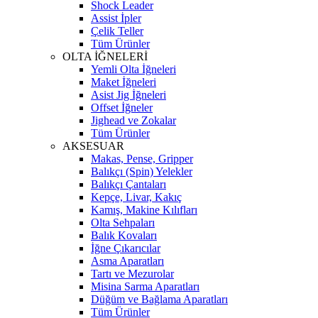
Shock Leader
Assist İpler
Çelik Teller
Tüm Ürünler
OLTA İĞNELERİ
Yemli Olta İğneleri
Maket İğneleri
Asist Jig İğneleri
Offset İğneler
Jighead ve Zokalar
Tüm Ürünler
AKSESUAR
Makas, Pense, Gripper
Balıkçı (Spin) Yelekler
Balıkçı Çantaları
Kepçe, Livar, Kakıç
Kamış, Makine Kılıfları
Olta Sehpaları
Balık Kovaları
İğne Çıkarıcılar
Asma Aparatları
Tartı ve Mezurolar
Misina Sarma Aparatları
Düğüm ve Bağlama Aparatları
Tüm Ürünler