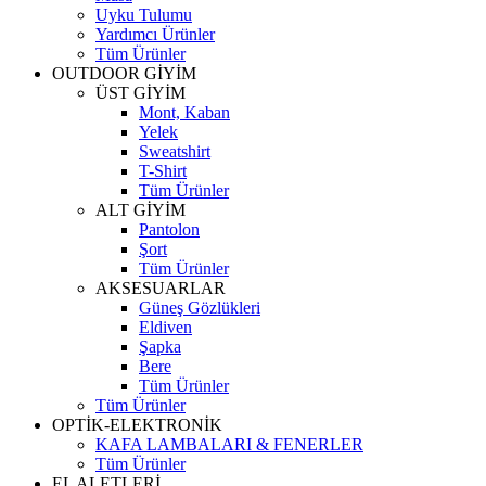
Uyku Tulumu
Yardımcı Ürünler
Tüm Ürünler
OUTDOOR GİYİM
ÜST GİYİM
Mont, Kaban
Yelek
Sweatshirt
T-Shirt
Tüm Ürünler
ALT GİYİM
Pantolon
Şort
Tüm Ürünler
AKSESUARLAR
Güneş Gözlükleri
Eldiven
Şapka
Bere
Tüm Ürünler
Tüm Ürünler
OPTİK-ELEKTRONİK
KAFA LAMBALARI & FENERLER
Tüm Ürünler
EL ALETLERİ