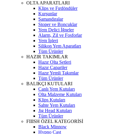
OLTA APARATLARI
Klips ve Fırdöndüler
Kurşunlar
Şamandıralar
Stoper ve Boncuklar
Yem Delici İğneler
Alarm, Zil ve Fosforlar
Yem İpleri
Silikon Yem Aparatları
Tüm Ürünler
HAZIR TAKIMLAR
Hazır Olta Setleri
Hazır Çapariler
Hazır Yemli Takımlar
Tüm Ürünler
BALIKÇI KUTULARI
Canlı Yem Kutuları
Olta Malzeme Kutuları
Klips Kutuları
Sahte Yem Kutuları
Jig Head Kutuları
Tüm Ürünler
FIIISH ÖZEL KATEGORİSİ
Black Minnow
Hypno Cast