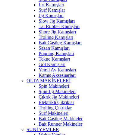
Lrf Kamışları
Surf Kamışlar
Jig Kamışları
Slow Jig Kamışları
Tai Rubber Kamışları
Shore Jig Kamışları
Trolling Kamışları
Bait Casting Kamışları
Sazan Kamışları
Popping Kamışları
Tekne Kamışları
Göl Kamışları
Yemli Av Kamışları
Kamış Aksesuarları
OLTA MAKİNELERİ
Spin Makineleri
Spin Jig Makineleri
Çıkrık Jig Makineleri
Elektrikli Çıkrıklar
Trolling Çıkrıklar
Surf Makineleri
Bait Casting Makineler
Bait Runner Makineler
SUNİ YEMLER
Maket Yemler