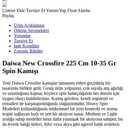
Listeye Ekle
Tavsiye Et
Yorum Yap
Fiyat Alarmı
Paylaş
Ürün Açıklaması
Ödeme Seçenekleri
Yorumlar
Tavsiye Et
İade Koşulları
Zorunlu Bilgiler
Daiwa New Crossfire 225 Cm 10-35 Gr
Spin Kamışı
Yeni Daiwa Crossfire kamışlar tamamen elden geçirilmiş bir
tasarımla birlikte gelir. Geniş ürün yelpazesi, çok sayıda atış ağırlığı
ve uzunluğunu kapsar, böylece spin balıkçılığında her durum için
uygun oltayı bulabilirsiniz. Kamış gövdesi, kendi segmenti ve
emsalleri ile karşılaştırıldığında olağanüstüdür. Heavy Spin
Modelleri kullanıldığında mükemmel bir yem kontrolü ve ısırma
tespiti sağlayan hızlı ve sert bir aksiyon sunar. Medium ve Light
aralığa sahip modeller biraz daha yumuşak bir aksiyona sahiptir, bu
da levrek balığı türleri, lüfer veya akya gibi agresif balık avlarken