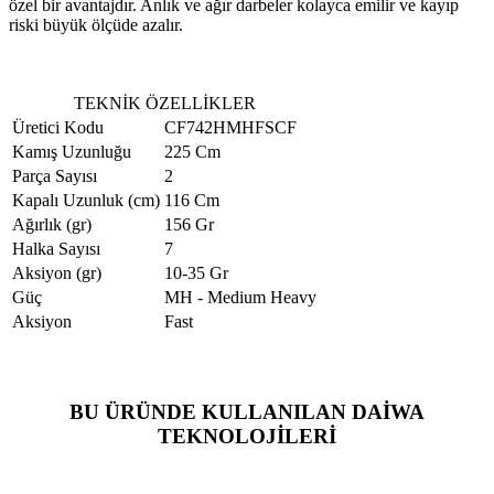
özel bir avantajdır. Anlık ve ağır darbeler kolayca emilir ve kayıp
riski büyük ölçüde azalır.
TEKNİK ÖZELLİKLER
Üretici Kodu
CF742HMHFSCF
Kamış Uzunluğu
225 Cm
Parça Sayısı
2
Kapalı Uzunluk (cm)
116 Cm
Ağırlık (gr)
156 Gr
Halka Sayısı
7
Aksiyon (gr)
10-35 Gr
Güç
MH - Medium Heavy
Aksiyon
Fast
BU ÜRÜNDE KULLANILAN DAİWA
TEKNOLOJİLERİ