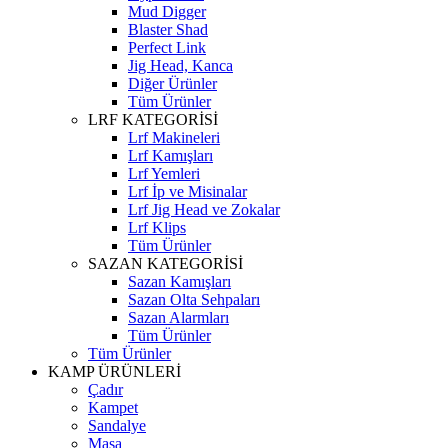
Mud Digger
Blaster Shad
Perfect Link
Jig Head, Kanca
Diğer Ürünler
Tüm Ürünler
LRF KATEGORİSİ
Lrf Makineleri
Lrf Kamışları
Lrf Yemleri
Lrf İp ve Misinalar
Lrf Jig Head ve Zokalar
Lrf Klips
Tüm Ürünler
SAZAN KATEGORİSİ
Sazan Kamışları
Sazan Olta Sehpaları
Sazan Alarmları
Tüm Ürünler
Tüm Ürünler
KAMP ÜRÜNLERİ
Çadır
Kampet
Sandalye
Masa