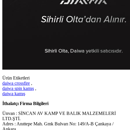
Ürün Etiketleri
daiwa crossfire
,
daiwa spin kamış
,
daiwa kamış
İthalatçı Firma Bilgileri
Ünvan : SİNCAN AV KAMP VE BALIK MALZEMELERİ
LTD.ŞTİ.
Adres : Anıttepe Mah. Gmk Bulvarı No: 149/A-B Çankaya /
Ankara