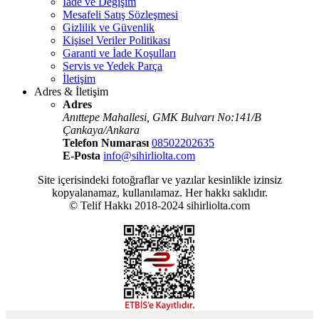
İade ve Değişim
Mesafeli Satış Sözleşmesi
Gizlilik ve Güvenlik
Kişisel Veriler Politikası
Garanti ve İade Koşulları
Servis ve Yedek Parça
İletişim
Adres & İletişim
Adres
Anıttepe Mahallesi, GMK Bulvarı No:141/B
Çankaya/Ankara
Telefon Numarası
08502202635
E-Posta
info@sihirliolta.com
Site içerisindeki fotoğraflar ve yazılar kesinlikle izinsiz
kopyalanamaz, kullanılamaz. Her hakkı saklıdır.
© Telif Hakkı 2018-2024 sihirliolta.com