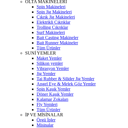
OLTA MAKİNELERİ
Spin Makineleri
Spin Jig Makineleri
Çıkrık Jig Makineleri
Elektrikli Çıkrıklar
Trolling Çıkrıklar
Surf Makineleri
Bait Casting Makineler
Bait Runner Makineler
Tüm Ürünler
SUNİ YEMLER
Maket Yemler
Silikon yemler
Vibrasyon Yemler
Jig Yemler
Tai Rubber & Silider Jig Yemler
Angel Eye & Melek Göz Yemler
Spin Kaşık Yemler
Döner Kaşık Yemler
Kalamar Zokaları
Fly Yemleri
Tüm Ürünler
İP VE MİSİNALAR
Örgü İpler
Misinalar