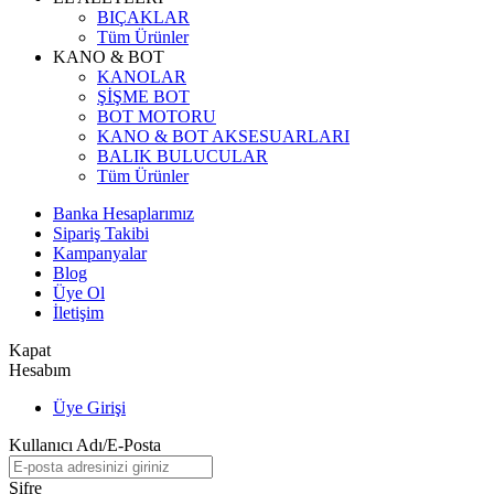
BIÇAKLAR
Tüm Ürünler
KANO & BOT
KANOLAR
ŞİŞME BOT
BOT MOTORU
KANO & BOT AKSESUARLARI
BALIK BULUCULAR
Tüm Ürünler
Banka Hesaplarımız
Sipariş Takibi
Kampanyalar
Blog
Üye Ol
İletişim
Kapat
Hesabım
Üye Girişi
Kullanıcı Adı/E-Posta
Şifre