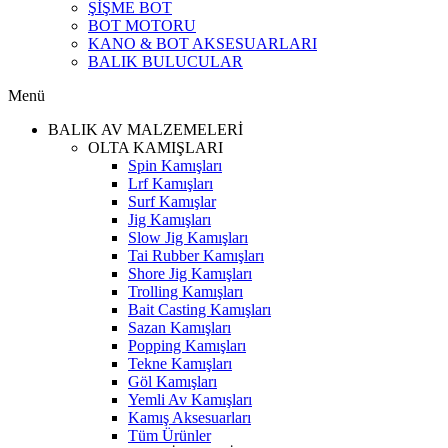
ŞİŞME BOT
BOT MOTORU
KANO & BOT AKSESUARLARI
BALIK BULUCULAR
Menü
BALIK AV MALZEMELERİ
OLTA KAMIŞLARI
Spin Kamışları
Lrf Kamışları
Surf Kamışlar
Jig Kamışları
Slow Jig Kamışları
Tai Rubber Kamışları
Shore Jig Kamışları
Trolling Kamışları
Bait Casting Kamışları
Sazan Kamışları
Popping Kamışları
Tekne Kamışları
Göl Kamışları
Yemli Av Kamışları
Kamış Aksesuarları
Tüm Ürünler