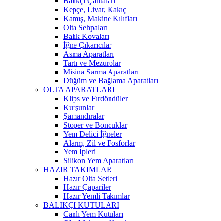
Balıkçı Çantaları
Kepçe, Livar, Kakıç
Kamış, Makine Kılıfları
Olta Sehpaları
Balık Kovaları
İğne Çıkarıcılar
Asma Aparatları
Tartı ve Mezurolar
Misina Sarma Aparatları
Düğüm ve Bağlama Aparatları
OLTA APARATLARI
Klips ve Fırdöndüler
Kurşunlar
Şamandıralar
Stoper ve Boncuklar
Yem Delici İğneler
Alarm, Zil ve Fosforlar
Yem İpleri
Silikon Yem Aparatları
HAZIR TAKIMLAR
Hazır Olta Setleri
Hazır Çapariler
Hazır Yemli Takımlar
BALIKÇI KUTULARI
Canlı Yem Kutuları