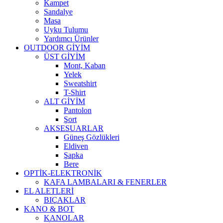
Kampet
Sandalye
Masa
Uyku Tulumu
Yardımcı Ürünler
OUTDOOR GİYİM
ÜST GİYİM
Mont, Kaban
Yelek
Sweatshirt
T-Shirt
ALT GİYİM
Pantolon
Şort
AKSESUARLAR
Güneş Gözlükleri
Eldiven
Şapka
Bere
OPTİK-ELEKTRONİK
KAFA LAMBALARI & FENERLER
EL ALETLERİ
BIÇAKLAR
KANO & BOT
KANOLAR