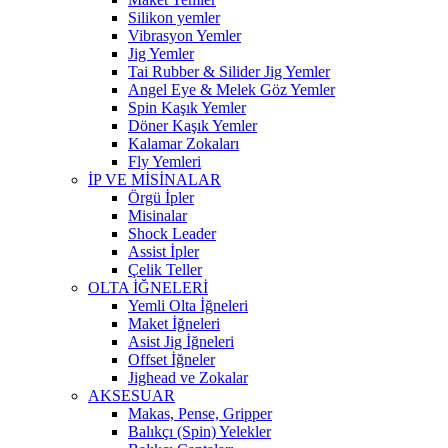
Silikon yemler
Vibrasyon Yemler
Jig Yemler
Tai Rubber & Silider Jig Yemler
Angel Eye & Melek Göz Yemler
Spin Kaşık Yemler
Döner Kaşık Yemler
Kalamar Zokaları
Fly Yemleri
İP VE MİSİNALAR
Örgü İpler
Misinalar
Shock Leader
Assist İpler
Çelik Teller
OLTA İĞNELERİ
Yemli Olta İğneleri
Maket İğneleri
Asist Jig İğneleri
Offset İğneler
Jighead ve Zokalar
AKSESUAR
Makas, Pense, Gripper
Balıkçı (Spin) Yelekler