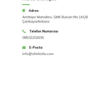
Adres
Anıttepe Mahallesi, GMK Bulvarı No:141/B
Çankaya/Ankara
Telefon Numarası
08502202635
E-Posta
info@sihirliolta.com