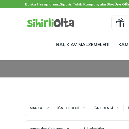
Banka Hesaplarımız
Sipariş Takibi
Kampanyalar
Blog
Üye Ol
İl
BALIK AV MALZEMELERİ
KAM
MARKA
İĞNE BEDENİ
İĞNE RENGİ
Stoktakiler