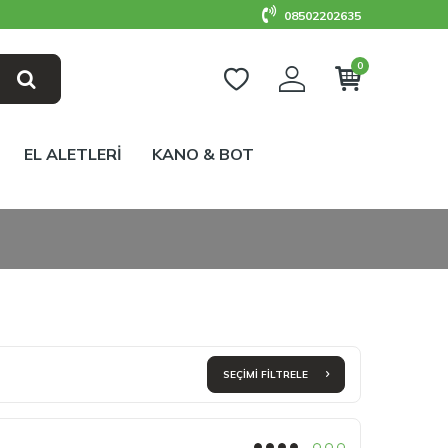
08502202635
0
EL ALETLERİ
KANO & BOT
SEÇIMI FILTRELE