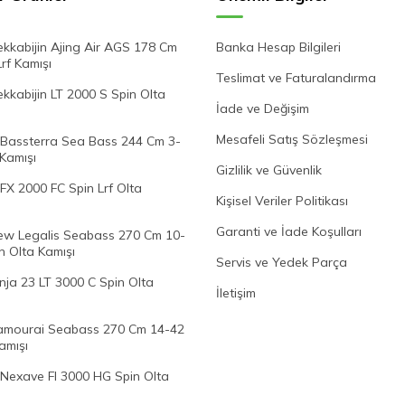
kkabijin Ajing Air AGS 178 Cm
Banka Hesap Bilgileri
Lrf Kamışı
Teslimat ve Faturalandırma
kabijin LT 2000 S Spin Olta
İade ve Değişim
Mesafeli Satış Sözleşmesi
Bassterra Sea Bass 244 Cm 3-
 Kamışı
Gizlilik ve Güvenlik
FX 2000 FC Spin Lrf Olta
Kişisel Veriler Politikası
Garanti ve İade Koşulları
w Legalis Seabass 270 Cm 10-
n Olta Kamışı
Servis ve Yedek Parça
nja 23 LT 3000 C Spin Olta
İletişim
mourai Seabass 270 Cm 14-42
amışı
Nexave FI 3000 HG Spin Olta