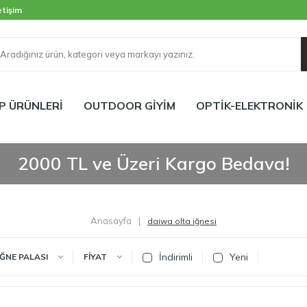
etişim
P ÜRÜNLERİ
OUTDOOR GİYİM
OPTİK-ELEKTRONİK
2000 TL ve Üzeri Kargo Bedava!
Anasayfa
|
daiwa olta iğnesi
İndirimli
Yeni
İĞNE PALASI
FIYAT