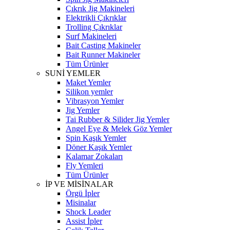
Çıkrık Jig Makineleri
Elektrikli Çıkrıklar
Trolling Çıkrıklar
Surf Makineleri
Bait Casting Makineler
Bait Runner Makineler
Tüm Ürünler
SUNİ YEMLER
Maket Yemler
Silikon yemler
Vibrasyon Yemler
Jig Yemler
Tai Rubber & Silider Jig Yemler
Angel Eye & Melek Göz Yemler
Spin Kaşık Yemler
Döner Kaşık Yemler
Kalamar Zokaları
Fly Yemleri
Tüm Ürünler
İP VE MİSİNALAR
Örgü İpler
Misinalar
Shock Leader
Assist İpler