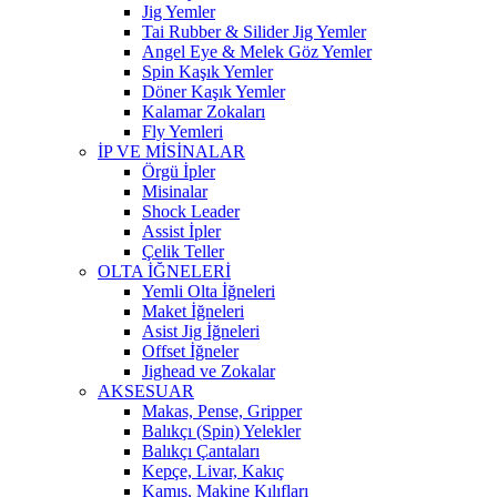
Jig Yemler
Tai Rubber & Silider Jig Yemler
Angel Eye & Melek Göz Yemler
Spin Kaşık Yemler
Döner Kaşık Yemler
Kalamar Zokaları
Fly Yemleri
İP VE MİSİNALAR
Örgü İpler
Misinalar
Shock Leader
Assist İpler
Çelik Teller
OLTA İĞNELERİ
Yemli Olta İğneleri
Maket İğneleri
Asist Jig İğneleri
Offset İğneler
Jighead ve Zokalar
AKSESUAR
Makas, Pense, Gripper
Balıkçı (Spin) Yelekler
Balıkçı Çantaları
Kepçe, Livar, Kakıç
Kamış, Makine Kılıfları