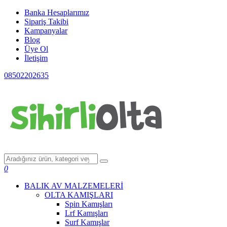
Banka Hesaplarımız
Sipariş Takibi
Kampanyalar
Blog
Üye Ol
İletişim
08502202635
0
BALIK AV MALZEMELERİ
OLTA KAMIŞLARI
Spin Kamışları
Lrf Kamışları
Surf Kamışlar