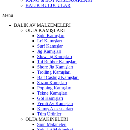
KANO & BOT AKSESUARLARI
BALIK BULUCULAR
Menü
BALIK AV MALZEMELERİ
OLTA KAMIŞLARI
Spin Kamışları
Lrf Kamışları
Surf Kamışlar
Jig Kamışları
Slow Jig Kamışları
Tai Rubber Kamışları
Shore Jig Kamışları
Trolling Kamışları
Bait Casting Kamışları
Sazan Kamışları
Popping Kamışları
Tekne Kamışları
Göl Kamışları
Yemli Av Kamışları
Kamış Aksesuarları
Tüm Ürünler
OLTA MAKİNELERİ
Spin Makineleri
Spin Jig Makineleri