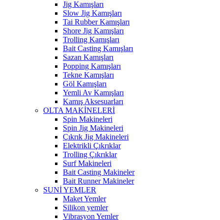
Jig Kamışları
Slow Jig Kamışları
Tai Rubber Kamışları
Shore Jig Kamışları
Trolling Kamışları
Bait Casting Kamışları
Sazan Kamışları
Popping Kamışları
Tekne Kamışları
Göl Kamışları
Yemli Av Kamışları
Kamış Aksesuarları
OLTA MAKİNELERİ
Spin Makineleri
Spin Jig Makineleri
Çıkrık Jig Makineleri
Elektrikli Çıkrıklar
Trolling Çıkrıklar
Surf Makineleri
Bait Casting Makineler
Bait Runner Makineler
SUNİ YEMLER
Maket Yemler
Silikon yemler
Vibrasyon Yemler