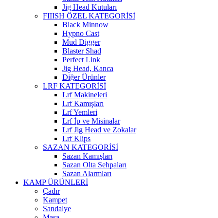
Jig Head Kutuları
FIIISH ÖZEL KATEGORİSİ
Black Minnow
Hypno Cast
Mud Digger
Blaster Shad
Perfect Link
Jig Head, Kanca
Diğer Ürünler
LRF KATEGORİSİ
Lrf Makineleri
Lrf Kamışları
Lrf Yemleri
Lrf İp ve Misinalar
Lrf Jig Head ve Zokalar
Lrf Klips
SAZAN KATEGORİSİ
Sazan Kamışları
Sazan Olta Sehpaları
Sazan Alarmları
KAMP ÜRÜNLERİ
Çadır
Kampet
Sandalye
Masa