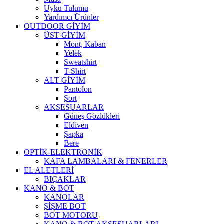
Uyku Tulumu
Yardımcı Ürünler
OUTDOOR GİYİM
ÜST GİYİM
Mont, Kaban
Yelek
Sweatshirt
T-Shirt
ALT GİYİM
Pantolon
Şort
AKSESUARLAR
Güneş Gözlükleri
Eldiven
Şapka
Bere
OPTİK-ELEKTRONİK
KAFA LAMBALARI & FENERLER
EL ALETLERİ
BIÇAKLAR
KANO & BOT
KANOLAR
ŞİŞME BOT
BOT MOTORU