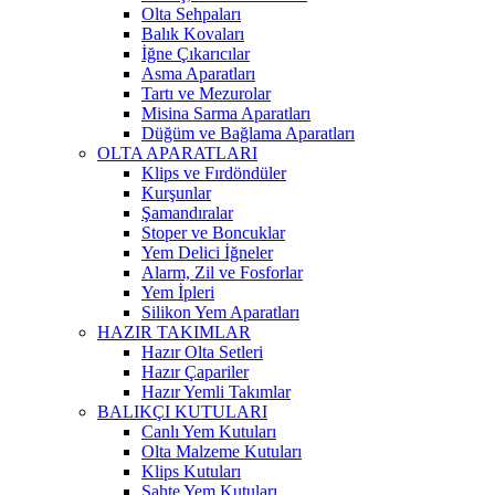
Olta Sehpaları
Balık Kovaları
İğne Çıkarıcılar
Asma Aparatları
Tartı ve Mezurolar
Misina Sarma Aparatları
Düğüm ve Bağlama Aparatları
OLTA APARATLARI
Klips ve Fırdöndüler
Kurşunlar
Şamandıralar
Stoper ve Boncuklar
Yem Delici İğneler
Alarm, Zil ve Fosforlar
Yem İpleri
Silikon Yem Aparatları
HAZIR TAKIMLAR
Hazır Olta Setleri
Hazır Çapariler
Hazır Yemli Takımlar
BALIKÇI KUTULARI
Canlı Yem Kutuları
Olta Malzeme Kutuları
Klips Kutuları
Sahte Yem Kutuları