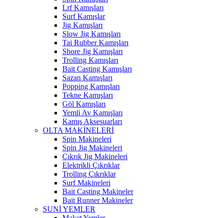
Lrf Kamışları
Surf Kamışlar
Jig Kamışları
Slow Jig Kamışları
Tai Rubber Kamışları
Shore Jig Kamışları
Trolling Kamışları
Bait Casting Kamışları
Sazan Kamışları
Popping Kamışları
Tekne Kamışları
Göl Kamışları
Yemli Av Kamışları
Kamış Aksesuarları
OLTA MAKİNELERİ
Spin Makineleri
Spin Jig Makineleri
Çıkrık Jig Makineleri
Elektrikli Çıkrıklar
Trolling Çıkrıklar
Surf Makineleri
Bait Casting Makineler
Bait Runner Makineler
SUNİ YEMLER
Maket Yemler