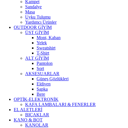
Kampet
Sandalye
Masa
Uyku Tulumu
Yardımcı Ürünler
OUTDOOR GİYİM
ÜST GİYİM
Mont, Kaban
Yelek
Sweatshirt
T-Shirt
ALT GİYİM
Pantolon
Şort
AKSESUARLAR
Güneş Gözlükleri
Eldiven
Şapka
Bere
OPTİK-ELEKTRONİK
KAFA LAMBALARI & FENERLER
EL ALETLERİ
BIÇAKLAR
KANO & BOT
KANOLAR