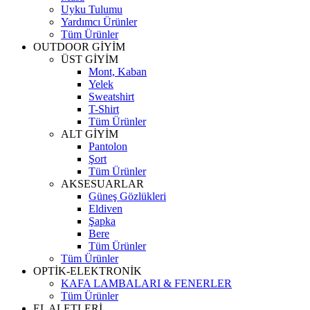
Uyku Tulumu
Yardımcı Ürünler
Tüm Ürünler
OUTDOOR GİYİM
ÜST GİYİM
Mont, Kaban
Yelek
Sweatshirt
T-Shirt
Tüm Ürünler
ALT GİYİM
Pantolon
Şort
Tüm Ürünler
AKSESUARLAR
Güneş Gözlükleri
Eldiven
Şapka
Bere
Tüm Ürünler
Tüm Ürünler
OPTİK-ELEKTRONİK
KAFA LAMBALARI & FENERLER
Tüm Ürünler
EL ALETLERİ