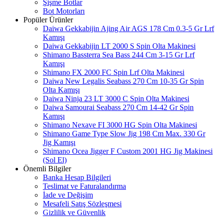
Şişme Botlar
Bot Motorları
Popüler Ürünler
Daiwa Gekkabijin Ajing Air AGS 178 Cm 0.3-5 Gr Lrf
Kamışı
Daiwa Gekkabijin LT 2000 S Spin Olta Makinesi
Shimano Bassterra Sea Bass 244 Cm 3-15 Gr Lrf
Kamışı
Shimano FX 2000 FC Spin Lrf Olta Makinesi
Daiwa New Legalis Seabass 270 Cm 10-35 Gr Spin
Olta Kamışı
Daiwa Ninja 23 LT 3000 C Spin Olta Makinesi
Daiwa Samourai Seabass 270 Cm 14-42 Gr Spin
Kamışı
Shimano Nexave FI 3000 HG Spin Olta Makinesi
Shimano Game Type Slow Jig 198 Cm Max. 330 Gr
Jig Kamışı
Shimano Ocea Jigger F Custom 2001 HG Jig Makinesi
(Sol El)
Önemli Bilgiler
Banka Hesap Bilgileri
Teslimat ve Faturalandırma
İade ve Değişim
Mesafeli Satış Sözleşmesi
Gizlilik ve Güvenlik