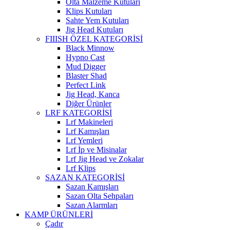
Olta Malzeme Kutuları
Klips Kutuları
Sahte Yem Kutuları
Jig Head Kutuları
FIIISH ÖZEL KATEGORİSİ
Black Minnow
Hypno Cast
Mud Digger
Blaster Shad
Perfect Link
Jig Head, Kanca
Diğer Ürünler
LRF KATEGORİSİ
Lrf Makineleri
Lrf Kamışları
Lrf Yemleri
Lrf İp ve Misinalar
Lrf Jig Head ve Zokalar
Lrf Klips
SAZAN KATEGORİSİ
Sazan Kamışları
Sazan Olta Sehpaları
Sazan Alarmları
KAMP ÜRÜNLERİ
Çadır