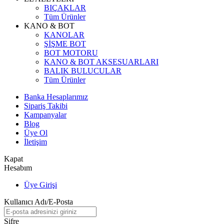
BIÇAKLAR
Tüm Ürünler
KANO & BOT
KANOLAR
ŞİŞME BOT
BOT MOTORU
KANO & BOT AKSESUARLARI
BALIK BULUCULAR
Tüm Ürünler
Banka Hesaplarımız
Sipariş Takibi
Kampanyalar
Blog
Üye Ol
İletişim
Kapat
Hesabım
Üye Girişi
Kullanıcı Adı/E-Posta
Şifre