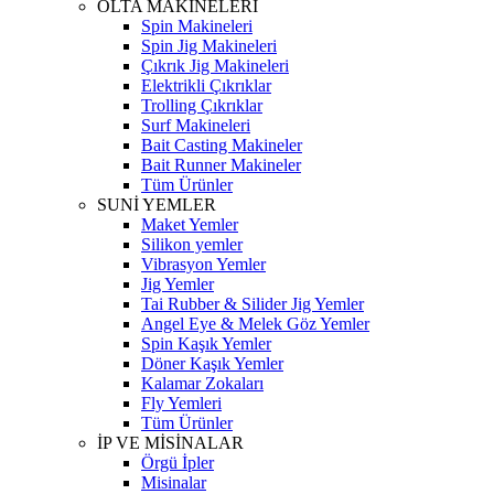
OLTA MAKİNELERİ
Spin Makineleri
Spin Jig Makineleri
Çıkrık Jig Makineleri
Elektrikli Çıkrıklar
Trolling Çıkrıklar
Surf Makineleri
Bait Casting Makineler
Bait Runner Makineler
Tüm Ürünler
SUNİ YEMLER
Maket Yemler
Silikon yemler
Vibrasyon Yemler
Jig Yemler
Tai Rubber & Silider Jig Yemler
Angel Eye & Melek Göz Yemler
Spin Kaşık Yemler
Döner Kaşık Yemler
Kalamar Zokaları
Fly Yemleri
Tüm Ürünler
İP VE MİSİNALAR
Örgü İpler
Misinalar