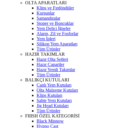
OLTA APARATLARI
Klips ve Fırdöndüler
Kurşunlar
Şamandıralar
Stoper ve Boncuklar
Yem Delici İğneler
Alarm, Zil ve Fosforlar
Yem İpleri
Silikon Yem Aparatları
Tüm Ürünler
HAZIR TAKIMLAR
Hazır Olta Setleri
Hazır Çapariler
Hazır Yemli Takımlar
Tüm Ürünler
BALIKÇI KUTULARI
Canlı Yem Kutuları
Olta Malzeme Kutuları
Klips Kutuları
Sahte Yem Kutuları
Jig Head Kutuları
Tüm Ürünler
FIIISH ÖZEL KATEGORİSİ
Black Minnow
Hypno Cast