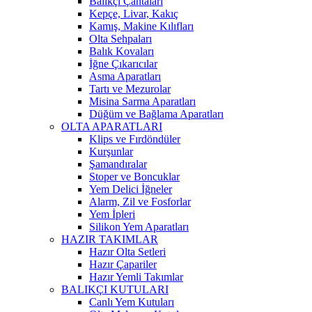
Balıkçı Çantaları
Kepçe, Livar, Kakıç
Kamış, Makine Kılıfları
Olta Sehpaları
Balık Kovaları
İğne Çıkarıcılar
Asma Aparatları
Tartı ve Mezurolar
Misina Sarma Aparatları
Düğüm ve Bağlama Aparatları
OLTA APARATLARI
Klips ve Fırdöndüler
Kurşunlar
Şamandıralar
Stoper ve Boncuklar
Yem Delici İğneler
Alarm, Zil ve Fosforlar
Yem İpleri
Silikon Yem Aparatları
HAZIR TAKIMLAR
Hazır Olta Setleri
Hazır Çapariler
Hazır Yemli Takımlar
BALIKÇI KUTULARI
Canlı Yem Kutuları