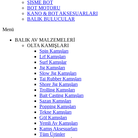
ŞİŞME BOT
BOT MOTORU
KANO & BOT AKSESUARLARI
BALIK BULUCULAR
Menü
BALIK AV MALZEMELERİ
OLTA KAMIŞLARI
Spin Kamışları
Lrf Kamışları
Surf Kamışlar
Jig Kamışları
Slow Jig Kamışları
Tai Rubber Kamışları
Shore Jig Kamışları
Trolling Kamışları
Bait Casting Kamışları
Sazan Kamışları
Popping Kamışları
Tekne Kamışları
Göl Kamışları
Yemli Av Kamışları
Kamış Aksesuarları
Tüm Ürünler