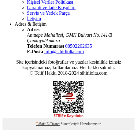
Kişisel Veriler Politikası
Garanti ve İade Koşulları
Servis ve Yedek Parça
İletişim
Adres & İletişim
Adres
Anıttepe Mahallesi, GMK Bulvarı No:141/B
Çankaya/Ankara
Telefon Numarası
08502202635
E-Posta
info@sihirliolta.com
Site içerisindeki fotoğraflar ve yazılar kesinlikle izinsiz
kopyalanamaz, kullanılamaz. Her hakkı saklıdır.
© Telif Hakkı 2018-2024 sihirliolta.com
T
-Soft
E-Ticaret
Sistemleriyle Hazırlanmıştır.