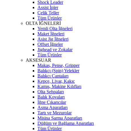
Shock Leader
Assist İpler
Çelik Teller
Tüm Ürünler
OLTA İĞNELERİ
Yemli Olta İğneleri
Maket İğneleri
Asist Jig İğneleri
Offset İğneler
Jighead ve Zokalar
Tüm Ürünler
AKSESUAR
Makas, Pense, Gripper
Balıkçı (Spin) Yelekler
Balıkçı Çantaları
Kepçe, Livar, Kakıç
Kamış, Makine Kılıfları
Olta Sehpaları
Balık Kovaları
İğne Çıkarıcılar
Asma Aparatları
Tartı ve Mezurolar
Misina Sarma Aparatları
Düğüm ve Bağlama Aparatları
Tüm Ürünler