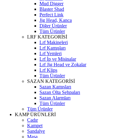
Mud Digger
Blaster Shad
Perfect Link
Jig Head, Kanca
Diğer Ürünler
Tüm Ürünler
LRF KATEGORİSİ
Lrf Makineleri
Lrf Kamışları
Lrf Yemleri
Lrf İp ve Misinalar
Lrf Jig Head ve Zokalar
Lrf Klips
Tüm Ürünler
SAZAN KATEGORİSİ
Sazan Kamışları
Sazan Olta Sehpaları
Sazan Alarmları
Tüm Ürünler
Tüm Ürünler
KAMP ÜRÜNLERİ
Çadır
Kampet
Sandalye
Masa