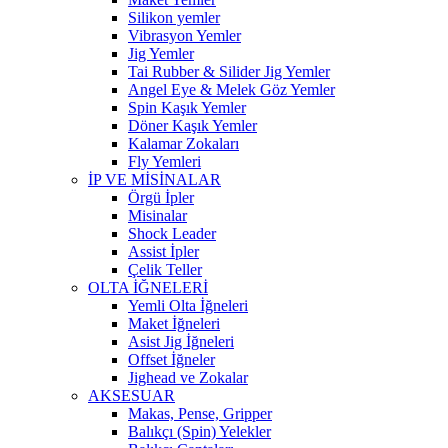
Silikon yemler
Vibrasyon Yemler
Jig Yemler
Tai Rubber & Silider Jig Yemler
Angel Eye & Melek Göz Yemler
Spin Kaşık Yemler
Döner Kaşık Yemler
Kalamar Zokaları
Fly Yemleri
İP VE MİSİNALAR
Örgü İpler
Misinalar
Shock Leader
Assist İpler
Çelik Teller
OLTA İĞNELERİ
Yemli Olta İğneleri
Maket İğneleri
Asist Jig İğneleri
Offset İğneler
Jighead ve Zokalar
AKSESUAR
Makas, Pense, Gripper
Balıkçı (Spin) Yelekler