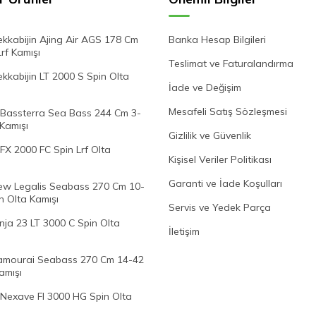
kkabijin Ajing Air AGS 178 Cm
Banka Hesap Bilgileri
Lrf Kamışı
Teslimat ve Faturalandırma
kabijin LT 2000 S Spin Olta
İade ve Değişim
Mesafeli Satış Sözleşmesi
Bassterra Sea Bass 244 Cm 3-
 Kamışı
Gizlilik ve Güvenlik
FX 2000 FC Spin Lrf Olta
Kişisel Veriler Politikası
Garanti ve İade Koşulları
w Legalis Seabass 270 Cm 10-
n Olta Kamışı
Servis ve Yedek Parça
nja 23 LT 3000 C Spin Olta
İletişim
mourai Seabass 270 Cm 14-42
amışı
Nexave FI 3000 HG Spin Olta