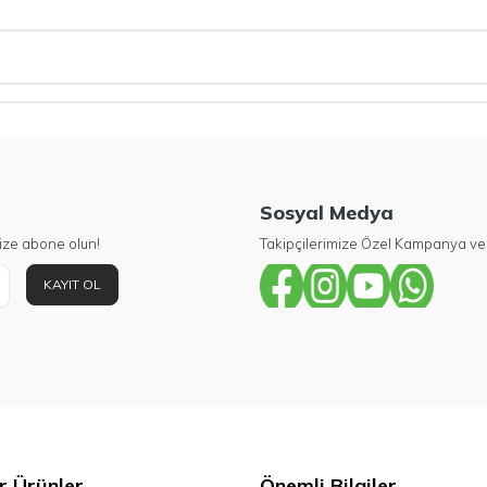
Sosyal Medya
ize abone olun!
Takipçilerimize Özel Kampanya ve 
KAYIT OL
r Ürünler
Önemli Bilgiler