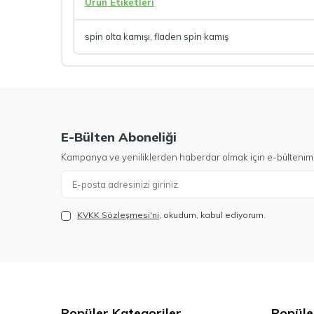
Ürün Etiketleri
spin olta kamışı
,
fladen spin kamış
E-Bülten Aboneliği
Kampanya ve yeniliklerden haberdar olmak için e-bültenim
KVKK Sözleşmesi'ni
, okudum, kabul ediyorum.
Popüler Kategoriler
Popüle