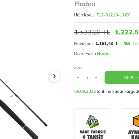
Fladen
Ürün Kodu :
F12-01210-110X
1.528,20
TL
1.222,
Havalede :
1.161,43
TL
%5
İnd
Daha Fazla
Fladen
ADET
SEPETE
06.08.2026
tarihine kadar kargod