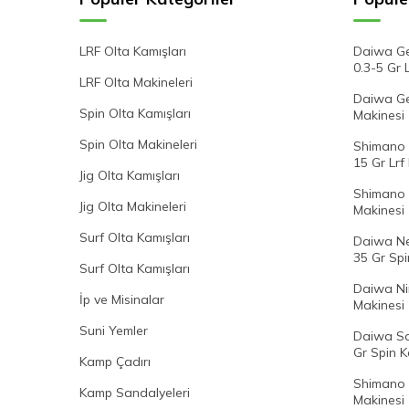
LRF Olta Kamışları
Daiwa Ge
0.3-5 Gr 
LRF Olta Makineleri
Daiwa Gek
Spin Olta Kamışları
Makinesi
Spin Olta Makineleri
Shimano 
15 Gr Lrf
Jig Olta Kamışları
Shimano 
Jig Olta Makineleri
Makinesi
Surf Olta Kamışları
Daiwa Ne
35 Gr Spi
Surf Olta Kamışları
Daiwa Ni
İp ve Misinalar
Makinesi
Suni Yemler
Daiwa Sa
Gr Spin K
Kamp Çadırı
Shimano 
Kamp Sandalyeleri
Makinesi