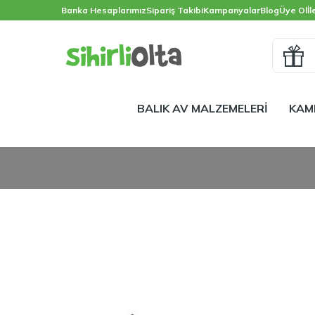
Banka Hesaplarımız
Sipariş Takibi
Kampanyalar
Blog
Üye Ol
İl
BALIK AV MALZEMELERİ
KAM