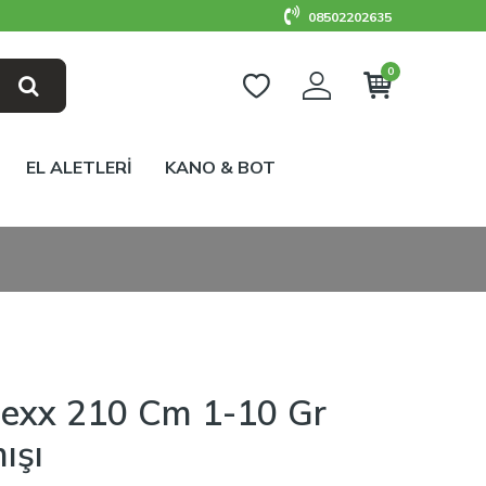
08502202635
0
EL ALETLERİ
KANO & BOT
lexx 210 Cm 1-10 Gr
ışı