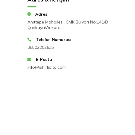
Adres
Anıttepe Mahallesi, GMK Bulvarı No:141/B
Çankaya/Ankara
Telefon Numarası
08502202635
E-Posta
info@sihirliolta.com