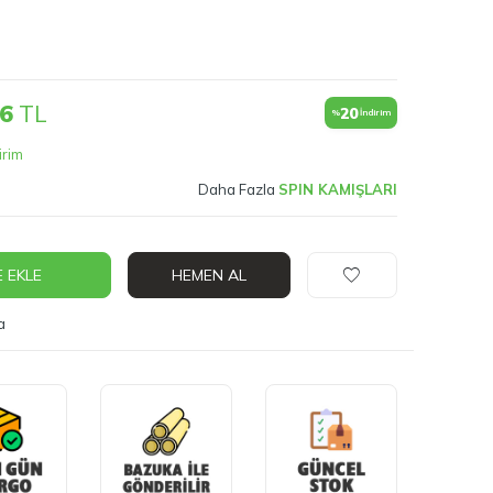
56
TL
20
%
İndirim
irim
Daha Fazla
SPIN KAMIŞLARI
 EKLE
HEMEN AL
a