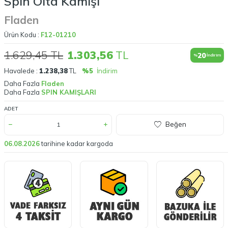
Spin Olta Kamışı
Fladen
Ürün Kodu :
F12-01210
1.629,45
TL
1.303,56
TL
20
%
İndirim
Havalede :
1.238,38
TL
%5
İndirim
Daha Fazla
Fladen
Daha Fazla
SPIN KAMIŞLARI
ADET
Beğen
06.08.2026
tarihine kadar kargoda