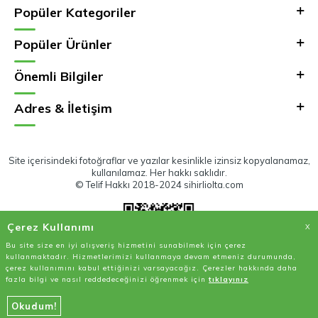
Popüler Kategoriler
Popüler Ürünler
Önemli Bilgiler
Adres & İletişim
Site içerisindeki fotoğraflar ve yazılar kesinlikle izinsiz kopyalanamaz,
kullanılamaz. Her hakkı saklıdır.
© Telif Hakkı 2018-2024 sihirliolta.com
Çerez Kullanımı
X
Bu site size en iyi alışveriş hizmetini sunabilmek için çerez
kullanmaktadır. Hizmetlerimizi kullanmaya devam etmeniz durumunda,
çerez kullanımını kabul ettiğinizi varsayacağız. Çerezler hakkında daha
fazla bilgi ve nasıl reddedeceğinizi öğrenmek için
tıklayınız
SEPETE EKLE
HEMEN AL
Okudum!
T
-Soft
E-Ticaret
Sistemleriyle Hazırlanmıştır.