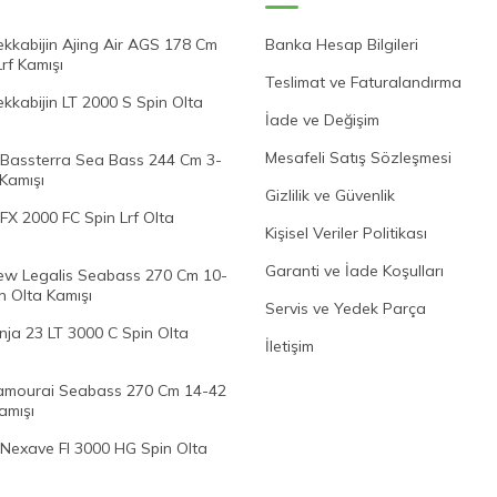
kkabijin Ajing Air AGS 178 Cm
Banka Hesap Bilgileri
Lrf Kamışı
Teslimat ve Faturalandırma
kabijin LT 2000 S Spin Olta
İade ve Değişim
Mesafeli Satış Sözleşmesi
Bassterra Sea Bass 244 Cm 3-
 Kamışı
Gizlilik ve Güvenlik
FX 2000 FC Spin Lrf Olta
Kişisel Veriler Politikası
Garanti ve İade Koşulları
w Legalis Seabass 270 Cm 10-
n Olta Kamışı
Servis ve Yedek Parça
nja 23 LT 3000 C Spin Olta
İletişim
mourai Seabass 270 Cm 14-42
amışı
Nexave FI 3000 HG Spin Olta