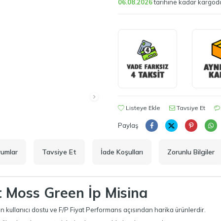
06.08.2026
tarihine kadar kargod
Listeye Ekle
Tavsiye Et
Paylaş
rumlar
Tavsiye Et
İade Koşulları
Zorunlu Bilgiler
t Moss Green İp Misina
 kullanıcı dostu ve F/P Fiyat Performans açısından harika ürünlerdir.