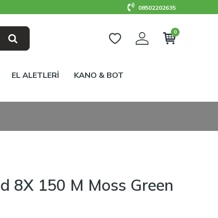
08502202635
0
EL ALETLERİ
KANO & BOT
aid 8X 150 M Moss Green