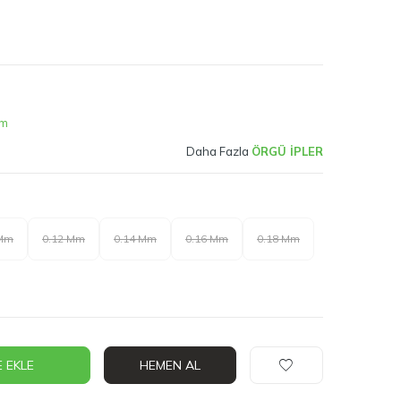
im
Daha Fazla
ÖRGÜ İPLER
 Mm
0.12 Mm
0.14 Mm
0.16 Mm
0.18 Mm
 EKLE
HEMEN AL