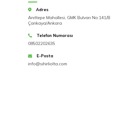
Adres
Anıttepe Mahallesi, GMK Bulvarı No:141/B
Çankaya/Ankara
Telefon Numarası
08502202635
E-Posta
info@sihirliolta.com