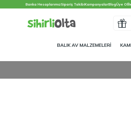
Banka Hesaplarımız
Sipariş Takibi
Kampanyalar
Blog
Üye Ol
İl
BALIK AV MALZEMELERİ
KAM