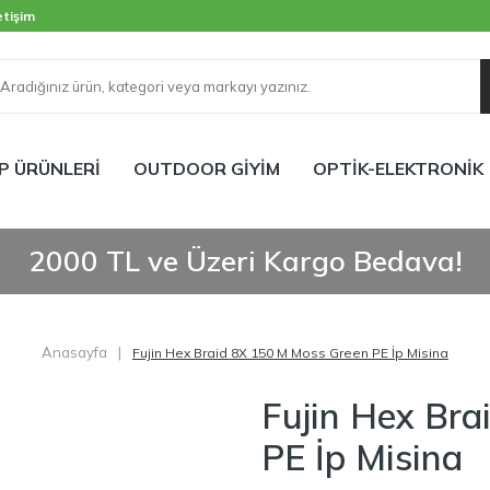
etişim
P ÜRÜNLERİ
OUTDOOR GİYİM
OPTİK-ELEKTRONİK
2000 TL ve Üzeri Kargo Bedava!
Anasayfa
|
Fujin Hex Braid 8X 150 M Moss Green PE İp Misina
Fujin Hex Br
PE İp Misina