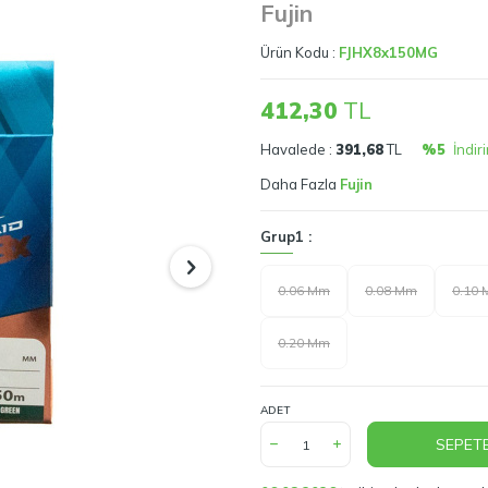
Fujin
Ürün Kodu :
FJHX8x150MG
412,30
TL
Havalede :
391,68
TL
%5
İndir
Daha Fazla
Fujin
Grup1 :
0.06 Mm
0.08 Mm
0.10
0.20 Mm
ADET
SEPETE