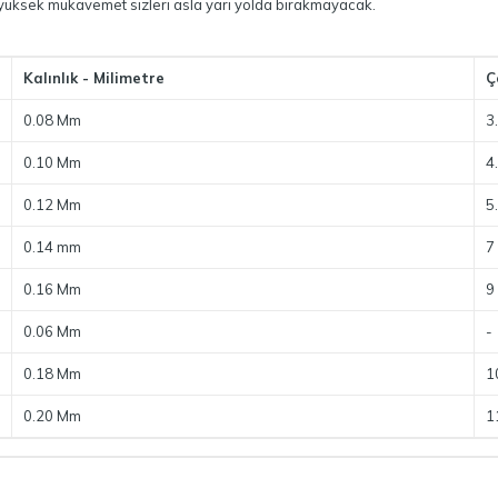
 yüksek mukavemet sizleri asla yarı yolda bırakmayacak.
Kalınlık - Milimetre
Ç
0.08 Mm
3
0.10 Mm
4
0.12 Mm
5
0.14 mm
7
0.16 Mm
9
0.06 Mm
-
0.18 Mm
1
0.20 Mm
1