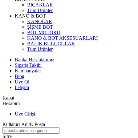
BIÇAKLAR
Tüm Ürünler
KANO & BOT
KANOLAR
ŞİŞME BOT
BOT MOTORU
KANO & BOT AKSESUARLARI
BALIK BULUCULAR
Tüm Ürünler
Banka Hesaplarımız
Sipariş Takibi
Kampanyalar
Blog
Üye Ol
İletişim
Kapat
Hesabım
Üye Girişi
Kullanıcı Adı/E-Posta
Şifre