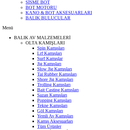
ŞİŞME BOT
BOT MOTORU
KANO & BOT AKSESUARLARI
BALIK BULUCULAR
Menü
BALIK AV MALZEMELERİ
OLTA KAMIŞLARI
Spin Kamışları
Lrf Kamışları
Surf Kamışlar
Jig Kamışları
Slow Jig Kamışları
Tai Rubber Kamışları
Shore Jig Kamışları
Trolling Kamışları
Bait Casting Kamışları
Sazan Kamışları
Popping Kamışları
Tekne Kamışları
Göl Kamışları
Yemli Av Kamışları
Kamış Aksesuarları
Tüm Ürünler