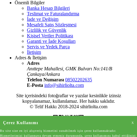
Önemli Bilgiler
Banka Hesap Bilgileri
Teslimat ve Faturalandırma
İade ve Değişim
Mesafeli Satış Sözleşmesi
Gizlilik ve Güvenlik
Kişisel Veriler Politikası
Garanti ve İade Koşulları
Servis ve Yedek Parça
İletişim
Adres & İletişim
Adres
Anıttepe Mahallesi, GMK Bulvarı No:141/B
Çankaya/Ankara
Telefon Numarası
08502202635
E-Posta
info@sihirliolta.com
Site içerisindeki fotoğraflar ve yazılar kesinlikle izinsiz
kopyalanamaz, kullanılamaz. Her hakkı saklıdır.
© Telif Hakkı 2018-2024 sihirliolta.com
Çerez Kullanımı
X
Bu site size en iyi alışveriş hizmetini sunabilmek için çerez kullanmaktadır.
Hizmetlerimizi kullanmaya devam etmeniz durumunda, çerez kullanımını kabul ettiğinizi