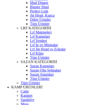
Mud Digger
Blaster Shad
Perfect Link
Jig Head, Kanca
Diğer Ürünler
Tüm Ürünler
LRF KATEGORİSİ
Lrf Makineleri
Lrf Kamışları
Lrf Yemleri
Lrf İp ve Misinalar
Lrf Jig Head ve Zokalar
Lrf Klips
Tüm Ürünler
SAZAN KATEGORİSİ
Sazan Kamışları
Sazan Olta Sehpaları
Sazan Alarmları
Tüm Ürünler
Tüm Ürünler
KAMP ÜRÜNLERİ
Çadır
Kampet
Sandalye
Masa