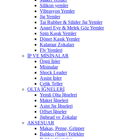
Silikon yemler
Vibrasyon Yemler
Jig Yemler
Tai Rubber & Silider Jig Yemler
Angel Eye & Melek Göz Yemler
Spin Kaşık Yemler
Döner Kaşık Yemler
Kalamar Zokaları
Fly Yemleri
İP VE MİSİNALAR
Örgü İpler
Misinalar
Shock Leader
Assist İpler
Çelik Teller
OLTA İĞNELERİ
Yemli Olta İğneleri
Maket İğneleri
Asist Jig İğneleri
Offset İğneler
Jighead ve Zokalar
AKSESUAR
Makas, Pense, Gripper
Balıkçı (Spin) Yelekler