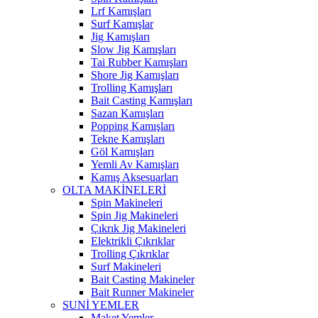
Lrf Kamışları
Surf Kamışlar
Jig Kamışları
Slow Jig Kamışları
Tai Rubber Kamışları
Shore Jig Kamışları
Trolling Kamışları
Bait Casting Kamışları
Sazan Kamışları
Popping Kamışları
Tekne Kamışları
Göl Kamışları
Yemli Av Kamışları
Kamış Aksesuarları
OLTA MAKİNELERİ
Spin Makineleri
Spin Jig Makineleri
Çıkrık Jig Makineleri
Elektrikli Çıkrıklar
Trolling Çıkrıklar
Surf Makineleri
Bait Casting Makineler
Bait Runner Makineler
SUNİ YEMLER
Maket Yemler