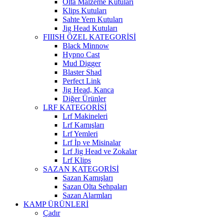
Olta Malzeme Kutuları
Klips Kutuları
Sahte Yem Kutuları
Jig Head Kutuları
FIIISH ÖZEL KATEGORİSİ
Black Minnow
Hypno Cast
Mud Digger
Blaster Shad
Perfect Link
Jig Head, Kanca
Diğer Ürünler
LRF KATEGORİSİ
Lrf Makineleri
Lrf Kamışları
Lrf Yemleri
Lrf İp ve Misinalar
Lrf Jig Head ve Zokalar
Lrf Klips
SAZAN KATEGORİSİ
Sazan Kamışları
Sazan Olta Sehpaları
Sazan Alarmları
KAMP ÜRÜNLERİ
Çadır