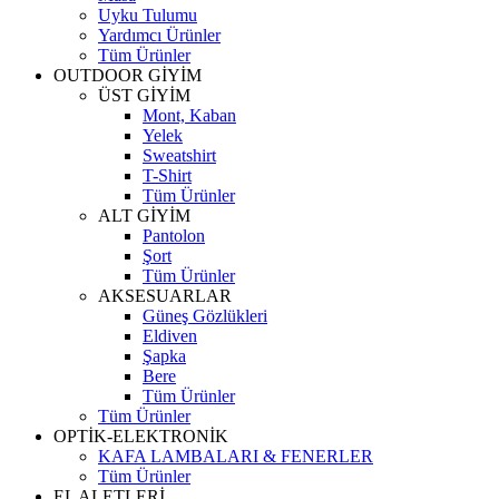
Uyku Tulumu
Yardımcı Ürünler
Tüm Ürünler
OUTDOOR GİYİM
ÜST GİYİM
Mont, Kaban
Yelek
Sweatshirt
T-Shirt
Tüm Ürünler
ALT GİYİM
Pantolon
Şort
Tüm Ürünler
AKSESUARLAR
Güneş Gözlükleri
Eldiven
Şapka
Bere
Tüm Ürünler
Tüm Ürünler
OPTİK-ELEKTRONİK
KAFA LAMBALARI & FENERLER
Tüm Ürünler
EL ALETLERİ