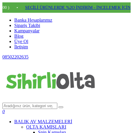
•
SEÇİLİ ÜRÜNLERDE %2O İNDİRİM - İNCELEMEK İÇİN TIKLAY
Banka Hesaplarımız
Sipariş Takibi
Kampanyalar
Blog
Üye Ol
İletişim
08502202635
0
BALIK AV MALZEMELERİ
OLTA KAMIŞLARI
Spin Kamışları