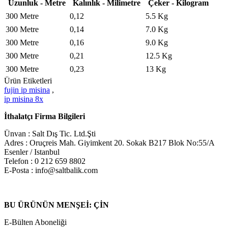
Uzunluk - Metre
Kalınlık - Milimetre
Çeker - Kilogram
300 Metre
0,12
5.5 Kg
300 Metre
0,14
7.0 Kg
300 Metre
0,16
9.0 Kg
300 Metre
0,21
12.5 Kg
300 Metre
0,23
13 Kg
Ürün Etiketleri
fujin ip misina
,
ip misina 8x
İthalatçı Firma Bilgileri
Ünvan : Salt Dış Tic. Ltd.Şti
Adres : Oruçreis Mah. Giyimkent 20. Sokak B217 Blok No:55/A
Esenler / Istanbul
Telefon : 0 212 659 8802
E-Posta : info@saltbalik.com
BU ÜRÜNÜN MENŞEİ: ÇİN
E-Bülten Aboneliği