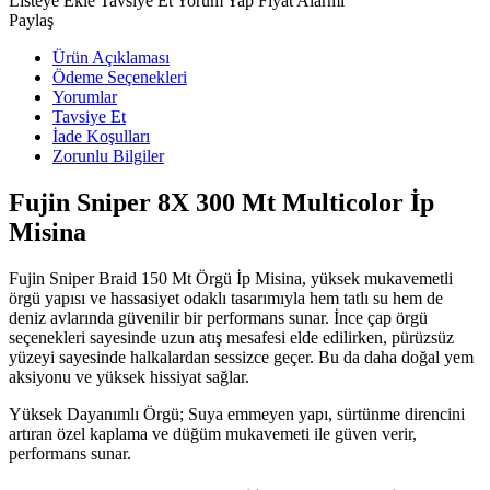
Listeye Ekle
Tavsiye Et
Yorum Yap
Fiyat Alarmı
Paylaş
Ürün Açıklaması
Ödeme Seçenekleri
Yorumlar
Tavsiye Et
İade Koşulları
Zorunlu Bilgiler
Fujin Sniper 8X 300 Mt Multicolor İp
Misina
Fujin Sniper Braid 150 Mt Örgü İp Misina, yüksek mukavemetli
örgü yapısı ve hassasiyet odaklı tasarımıyla hem tatlı su hem de
deniz avlarında güvenilir bir performans sunar. İnce çap örgü
seçenekleri sayesinde uzun atış mesafesi elde edilirken, pürüzsüz
yüzeyi sayesinde halkalardan sessizce geçer. Bu da daha doğal yem
aksiyonu ve yüksek hissiyat sağlar.
Yüksek Dayanımlı Örgü; Suya emmeyen yapı, sürtünme direncini
artıran özel kaplama ve düğüm mukavemeti ile güven verir,
performans sunar.