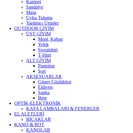
Kampet
Sandalye
Masa
Uyku Tulumu
Yardımcı Ürünler
OUTDOOR GİYİM
ÜST GİYİM
Mont, Kaban
Yelek
Sweatshirt
T-Shirt
ALT GİYİM
Pantolon
Şort
AKSESUARLAR
Güneş Gözlükleri
Eldiven
Şapka
Bere
OPTİK-ELEKTRONİK
KAFA LAMBALARI & FENERLER
EL ALETLERİ
BIÇAKLAR
KANO & BOT
KANOLAR