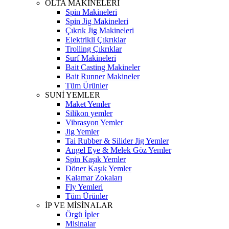
OLTA MAKİNELERİ
Spin Makineleri
Spin Jig Makineleri
Çıkrık Jig Makineleri
Elektrikli Çıkrıklar
Trolling Çıkrıklar
Surf Makineleri
Bait Casting Makineler
Bait Runner Makineler
Tüm Ürünler
SUNİ YEMLER
Maket Yemler
Silikon yemler
Vibrasyon Yemler
Jig Yemler
Tai Rubber & Silider Jig Yemler
Angel Eye & Melek Göz Yemler
Spin Kaşık Yemler
Döner Kaşık Yemler
Kalamar Zokaları
Fly Yemleri
Tüm Ürünler
İP VE MİSİNALAR
Örgü İpler
Misinalar