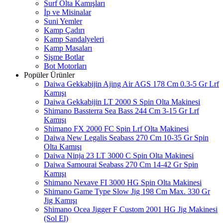
Surf Olta Kamışları
İp ve Misinalar
Suni Yemler
Kamp Çadırı
Kamp Sandalyeleri
Kamp Masaları
Şişme Botlar
Bot Motorları
Popüler Ürünler
Daiwa Gekkabijin Ajing Air AGS 178 Cm 0.3-5 Gr Lrf
Kamışı
Daiwa Gekkabijin LT 2000 S Spin Olta Makinesi
Shimano Bassterra Sea Bass 244 Cm 3-15 Gr Lrf
Kamışı
Shimano FX 2000 FC Spin Lrf Olta Makinesi
Daiwa New Legalis Seabass 270 Cm 10-35 Gr Spin
Olta Kamışı
Daiwa Ninja 23 LT 3000 C Spin Olta Makinesi
Daiwa Samourai Seabass 270 Cm 14-42 Gr Spin
Kamışı
Shimano Nexave FI 3000 HG Spin Olta Makinesi
Shimano Game Type Slow Jig 198 Cm Max. 330 Gr
Jig Kamışı
Shimano Ocea Jigger F Custom 2001 HG Jig Makinesi
(Sol El)