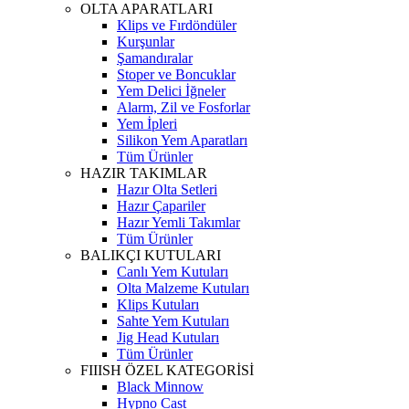
OLTA APARATLARI
Klips ve Fırdöndüler
Kurşunlar
Şamandıralar
Stoper ve Boncuklar
Yem Delici İğneler
Alarm, Zil ve Fosforlar
Yem İpleri
Silikon Yem Aparatları
Tüm Ürünler
HAZIR TAKIMLAR
Hazır Olta Setleri
Hazır Çapariler
Hazır Yemli Takımlar
Tüm Ürünler
BALIKÇI KUTULARI
Canlı Yem Kutuları
Olta Malzeme Kutuları
Klips Kutuları
Sahte Yem Kutuları
Jig Head Kutuları
Tüm Ürünler
FIIISH ÖZEL KATEGORİSİ
Black Minnow
Hypno Cast