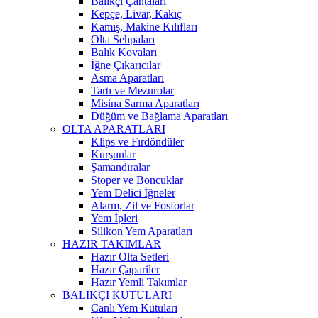
Balıkçı Çantaları
Kepçe, Livar, Kakıç
Kamış, Makine Kılıfları
Olta Sehpaları
Balık Kovaları
İğne Çıkarıcılar
Asma Aparatları
Tartı ve Mezurolar
Misina Sarma Aparatları
Düğüm ve Bağlama Aparatları
OLTA APARATLARI
Klips ve Fırdöndüler
Kurşunlar
Şamandıralar
Stoper ve Boncuklar
Yem Delici İğneler
Alarm, Zil ve Fosforlar
Yem İpleri
Silikon Yem Aparatları
HAZIR TAKIMLAR
Hazır Olta Setleri
Hazır Çapariler
Hazır Yemli Takımlar
BALIKÇI KUTULARI
Canlı Yem Kutuları