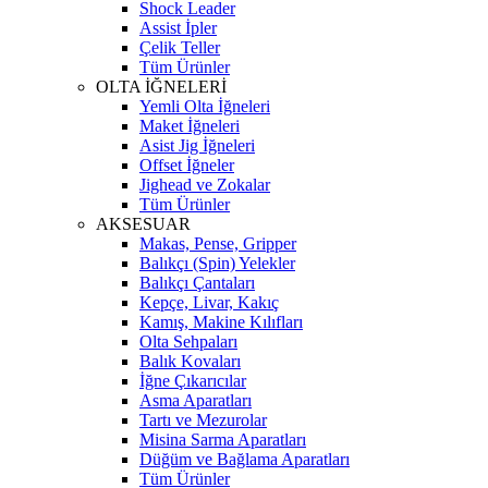
Shock Leader
Assist İpler
Çelik Teller
Tüm Ürünler
OLTA İĞNELERİ
Yemli Olta İğneleri
Maket İğneleri
Asist Jig İğneleri
Offset İğneler
Jighead ve Zokalar
Tüm Ürünler
AKSESUAR
Makas, Pense, Gripper
Balıkçı (Spin) Yelekler
Balıkçı Çantaları
Kepçe, Livar, Kakıç
Kamış, Makine Kılıfları
Olta Sehpaları
Balık Kovaları
İğne Çıkarıcılar
Asma Aparatları
Tartı ve Mezurolar
Misina Sarma Aparatları
Düğüm ve Bağlama Aparatları
Tüm Ürünler