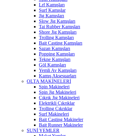
Lrf Kamışları
Surf Kamışlar
Jig Kamışları
Slow Jig Kamışları
Tai Rubber Kamışları
Shore Jig Kamışları
Trolling Kamışları
Bait Casting Kamışları
Sazan Kamışları
Popping Kamışları
Tekne Kamışları
Göl Kamışları
Yemli Av Kamışları
Kamış Aksesuarları
OLTA MAKİNELERİ
Spin Makineleri
Spin Jig Makineleri
Çıkrık Jig Makineleri
Elektrikli Çıkrıklar
Trolling Çıkrıklar
Surf Makineleri
Bait Casting Makineler
Bait Runner Makineler
SUNİ YEMLER
Maket Yemler