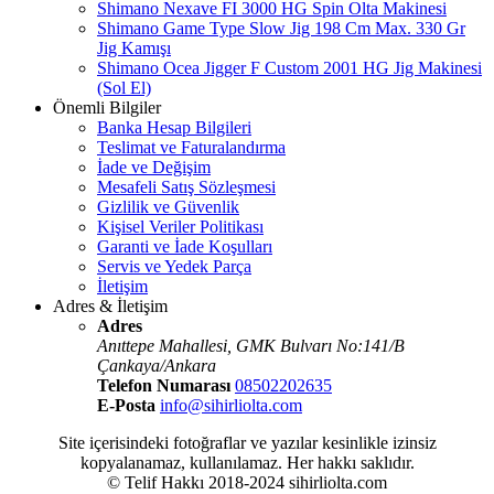
Shimano Nexave FI 3000 HG Spin Olta Makinesi
Shimano Game Type Slow Jig 198 Cm Max. 330 Gr
Jig Kamışı
Shimano Ocea Jigger F Custom 2001 HG Jig Makinesi
(Sol El)
Önemli Bilgiler
Banka Hesap Bilgileri
Teslimat ve Faturalandırma
İade ve Değişim
Mesafeli Satış Sözleşmesi
Gizlilik ve Güvenlik
Kişisel Veriler Politikası
Garanti ve İade Koşulları
Servis ve Yedek Parça
İletişim
Adres & İletişim
Adres
Anıttepe Mahallesi, GMK Bulvarı No:141/B
Çankaya/Ankara
Telefon Numarası
08502202635
E-Posta
info@sihirliolta.com
Site içerisindeki fotoğraflar ve yazılar kesinlikle izinsiz
kopyalanamaz, kullanılamaz. Her hakkı saklıdır.
© Telif Hakkı 2018-2024 sihirliolta.com