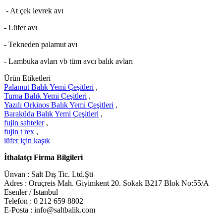
- At çek levrek avı
- Lüfer avı
- Tekneden palamut avı
- Lambuka avları vb tüm avcı balık avları
Ürün Etiketleri
Palamut Balık Yemi Çeşitleri
,
Turna Balık Yemi Çeşitleri
,
Yazılı Orkinos Balık Yemi Çeşitleri
,
Baraküda Balık Yemi Çeşitleri
,
fujin sahteler
,
fujin t rex
,
lüfer için kaşık
İthalatçı Firma Bilgileri
Ünvan : Salt Dış Tic. Ltd.Şti
Adres : Oruçreis Mah. Giyimkent 20. Sokak B217 Blok No:55/A
Esenler / Istanbul
Telefon : 0 212 659 8802
E-Posta : info@saltbalik.com