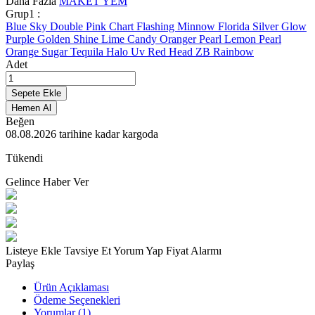
Daha Fazla
MAKET YEM
Grup1 :
Blue Sky
Double Pink Chart
Flashing Minnow
Florida Silver
Glow
Purple
Golden Shine
Lime Candy
Oranger
Pearl Lemon
Pearl
Orange
Sugar
Tequila Halo
Uv Red Head
ZB Rainbow
Adet
Sepete Ekle
Hemen Al
Beğen
08.08.2026
tarihine kadar kargoda
Tükendi
Gelince Haber Ver
Listeye Ekle
Tavsiye Et
Yorum Yap
Fiyat Alarmı
Paylaş
Ürün Açıklaması
Ödeme Seçenekleri
Yorumlar (1)