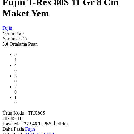
Fujin T-Rex 80S 11 Gr 8 Cm
Maket Yem
Fujin
Yorum Yap
Yorumlar (1)
5.0
Ortalama Puan
5
1
4
0
3
0
2
0
1
0
Ürün Kodu :
TRX80S
287,85
TL
Havalede :
273,46
TL
%5
İndirim
Daha Fazla
Fujin