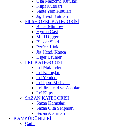
Olta Malzeme Kutuları
Klips Kutuları
Sahte Yem Kutuları
Jig Head Kutuları
FIIISH ÖZEL KATEGORİSİ
Black Minnow
Hypno Cast
Mud Digger
Blaster Shad
Perfect Link
Jig Head, Kanca
Diğer Ürünler
LRF KATEGORİSİ
Lrf Makineleri
Lrf Kamışları
Lrf Yemleri
Lrf İp ve Misinalar
Lrf Jig Head ve Zokalar
Lrf Klips
SAZAN KATEGORİSİ
Sazan Kamışları
Sazan Olta Sehpaları
Sazan Alarmları
KAMP ÜRÜNLERİ
Çadır