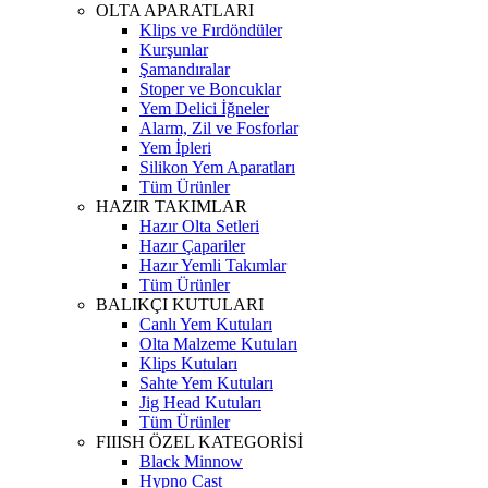
OLTA APARATLARI
Klips ve Fırdöndüler
Kurşunlar
Şamandıralar
Stoper ve Boncuklar
Yem Delici İğneler
Alarm, Zil ve Fosforlar
Yem İpleri
Silikon Yem Aparatları
Tüm Ürünler
HAZIR TAKIMLAR
Hazır Olta Setleri
Hazır Çapariler
Hazır Yemli Takımlar
Tüm Ürünler
BALIKÇI KUTULARI
Canlı Yem Kutuları
Olta Malzeme Kutuları
Klips Kutuları
Sahte Yem Kutuları
Jig Head Kutuları
Tüm Ürünler
FIIISH ÖZEL KATEGORİSİ
Black Minnow
Hypno Cast