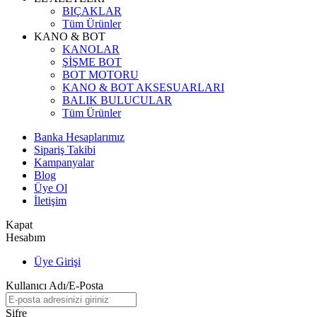
BIÇAKLAR
Tüm Ürünler
KANO & BOT
KANOLAR
ŞİŞME BOT
BOT MOTORU
KANO & BOT AKSESUARLARI
BALIK BULUCULAR
Tüm Ürünler
Banka Hesaplarımız
Sipariş Takibi
Kampanyalar
Blog
Üye Ol
İletişim
Kapat
Hesabım
Üye Girişi
Kullanıcı Adı/E-Posta
Şifre