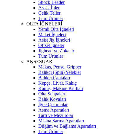
Shock Leader
Assist İpler
Çelik Teller
Tüm Ürünler
OLTA İĞNELERİ
Yemli Olta İğneleri
Maket İğneleri
Asist Jig İğneleri
Offset İğneler
Jighead ve Zokalar
Tüm Ürünler
AKSESUAR
Makas, Pense, Gripper
Balıkçı (Spin) Yelekler
Balıkçı Çantaları
Kepçe, Livar, Kakıç
Kamış, Makine Kılıfları
Olta Sehpaları
Balık Kovaları
İğne Çıkarıcılar
Asma Aparatları
Tartı ve Mezurolar
Misina Sarma Aparatları
Düğüm ve Bağlama Aparatları
Tüm Ürünler