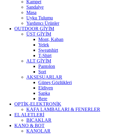
Kampet
Sandalye
Masa
Uyku Tulumu
Yardımcı Ürünler
OUTDOOR GİYİM
ÜST GİYİM
Mont, Kaban
Yelek
Sweatshirt
T-Shirt
ALT GİYİM
Pantolon
Şort
AKSESUARLAR
Güneş Gözlükleri
Eldiven
Şapka
Bere
OPTİK-ELEKTRONİK
KAFA LAMBALARI & FENERLER
EL ALETLERİ
BIÇAKLAR
KANO & BOT
KANOLAR