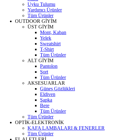
Uyku Tulumu
Yardımcı Ürünler
Tüm Ürünler
OUTDOOR GİYİM
ÜST GİYİM
Mont, Kaban
Yelek
Sweatshirt
T-Shirt
Tüm Ürünler
ALT GİYİM
Pantolon
Şort
Tüm Ürünler
AKSESUARLAR
Güneş Gözlükleri
Eldiven
Şapka
Bere
Tüm Ürünler
Tüm Ürünler
OPTİK-ELEKTRONİK
KAFA LAMBALARI & FENERLER
Tüm Ürünler
EL ALETLERİ