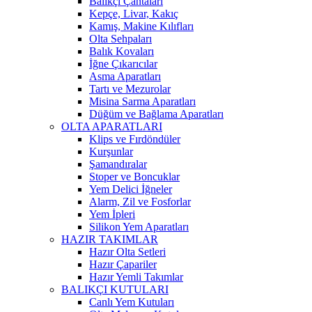
Balıkçı Çantaları
Kepçe, Livar, Kakıç
Kamış, Makine Kılıfları
Olta Sehpaları
Balık Kovaları
İğne Çıkarıcılar
Asma Aparatları
Tartı ve Mezurolar
Misina Sarma Aparatları
Düğüm ve Bağlama Aparatları
OLTA APARATLARI
Klips ve Fırdöndüler
Kurşunlar
Şamandıralar
Stoper ve Boncuklar
Yem Delici İğneler
Alarm, Zil ve Fosforlar
Yem İpleri
Silikon Yem Aparatları
HAZIR TAKIMLAR
Hazır Olta Setleri
Hazır Çapariler
Hazır Yemli Takımlar
BALIKÇI KUTULARI
Canlı Yem Kutuları