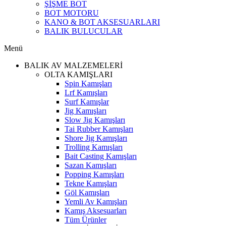
ŞİŞME BOT
BOT MOTORU
KANO & BOT AKSESUARLARI
BALIK BULUCULAR
Menü
BALIK AV MALZEMELERİ
OLTA KAMIŞLARI
Spin Kamışları
Lrf Kamışları
Surf Kamışlar
Jig Kamışları
Slow Jig Kamışları
Tai Rubber Kamışları
Shore Jig Kamışları
Trolling Kamışları
Bait Casting Kamışları
Sazan Kamışları
Popping Kamışları
Tekne Kamışları
Göl Kamışları
Yemli Av Kamışları
Kamış Aksesuarları
Tüm Ürünler