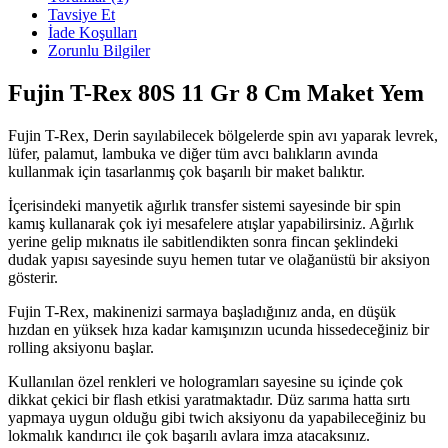
Tavsiye Et
İade Koşulları
Zorunlu Bilgiler
Fujin T-Rex 80S 11 Gr 8 Cm Maket Yem
Fujin T-Rex, Derin sayılabilecek bölgelerde spin avı yaparak levrek,
lüfer, palamut, lambuka ve diğer tüm avcı balıkların avında
kullanmak için tasarlanmış çok başarılı bir maket balıktır.
İçerisindeki manyetik ağırlık transfer sistemi sayesinde bir spin
kamış kullanarak çok iyi mesafelere atışlar yapabilirsiniz. Ağırlık
yerine gelip mıknatıs ile sabitlendikten sonra fincan şeklindeki
dudak yapısı sayesinde suyu hemen tutar ve olağanüstü bir aksiyon
gösterir.
Fujin T-Rex, makinenizi sarmaya başladığınız anda, en düşük
hızdan en yüksek hıza kadar kamışınızın ucunda hissedeceğiniz bir
rolling aksiyonu başlar.
Kullanılan özel renkleri ve hologramları sayesine su içinde çok
dikkat çekici bir flash etkisi yaratmaktadır. Düz sarıma hatta sırtı
yapmaya uygun olduğu gibi twich aksiyonu da yapabileceğiniz bu
lokmalık kandırıcı ile çok başarılı avlara imza atacaksınız.