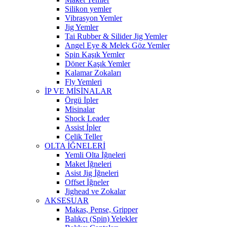
Silikon yemler
Vibrasyon Yemler
Jig Yemler
Tai Rubber & Silider Jig Yemler
Angel Eye & Melek Göz Yemler
Spin Kaşık Yemler
Döner Kaşık Yemler
Kalamar Zokaları
Fly Yemleri
İP VE MİSİNALAR
Örgü İpler
Misinalar
Shock Leader
Assist İpler
Çelik Teller
OLTA İĞNELERİ
Yemli Olta İğneleri
Maket İğneleri
Asist Jig İğneleri
Offset İğneler
Jighead ve Zokalar
AKSESUAR
Makas, Pense, Gripper
Balıkçı (Spin) Yelekler