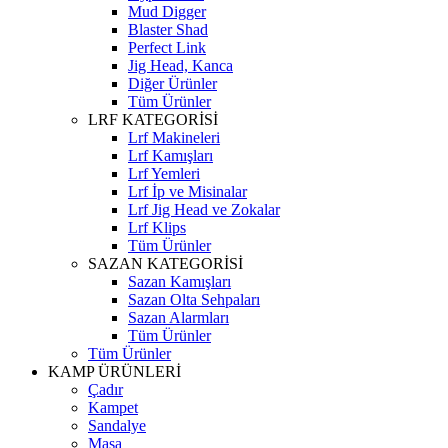
Mud Digger
Blaster Shad
Perfect Link
Jig Head, Kanca
Diğer Ürünler
Tüm Ürünler
LRF KATEGORİSİ
Lrf Makineleri
Lrf Kamışları
Lrf Yemleri
Lrf İp ve Misinalar
Lrf Jig Head ve Zokalar
Lrf Klips
Tüm Ürünler
SAZAN KATEGORİSİ
Sazan Kamışları
Sazan Olta Sehpaları
Sazan Alarmları
Tüm Ürünler
Tüm Ürünler
KAMP ÜRÜNLERİ
Çadır
Kampet
Sandalye
Masa