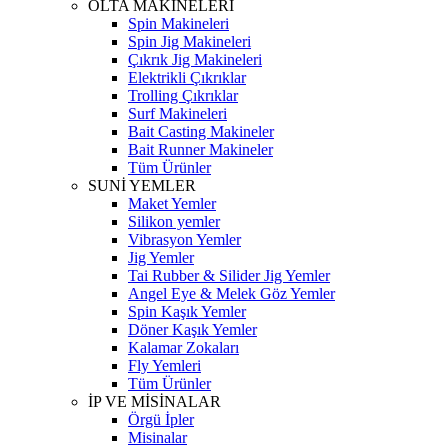
OLTA MAKİNELERİ
Spin Makineleri
Spin Jig Makineleri
Çıkrık Jig Makineleri
Elektrikli Çıkrıklar
Trolling Çıkrıklar
Surf Makineleri
Bait Casting Makineler
Bait Runner Makineler
Tüm Ürünler
SUNİ YEMLER
Maket Yemler
Silikon yemler
Vibrasyon Yemler
Jig Yemler
Tai Rubber & Silider Jig Yemler
Angel Eye & Melek Göz Yemler
Spin Kaşık Yemler
Döner Kaşık Yemler
Kalamar Zokaları
Fly Yemleri
Tüm Ürünler
İP VE MİSİNALAR
Örgü İpler
Misinalar