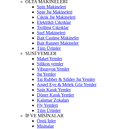
OLTA MAKİNELERİ
Spin Makineleri
Spin Jig Makineleri
Çıkrık Jig Makineleri
Elektrikli Çıkrıklar
Trolling Çıkrıklar
Surf Makineleri
Bait Casting Makineler
Bait Runner Makineler
Tüm Ürünler
SUNİ YEMLER
Maket Yemler
Silikon yemler
Vibrasyon Yemler
Jig Yemler
Tai Rubber & Silider Jig Yemler
Angel Eye & Melek Göz Yemler
Spin Kaşık Yemler
Döner Kaşık Yemler
Kalamar Zokaları
Fly Yemleri
Tüm Ürünler
İP VE MİSİNALAR
Örgü İpler
Misinalar