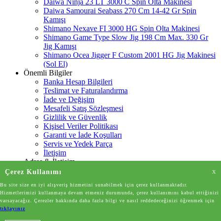
Daiwa Ninja 23 LT 3000 C Spin Olta Makinesi
Daiwa Samourai Seabass 270 Cm 14-42 Gr Spin
Kamışı
Shimano Nexave FI 3000 HG Spin Olta Makinesi
Shimano Game Type Slow Jig 198 Cm Max. 330 Gr
Jig Kamışı
Shimano Ocea Jigger F Custom 2001 HG Jig Makinesi
(Sol El)
Önemli Bilgiler
Banka Hesap Bilgileri
Teslimat ve Faturalandırma
İade ve Değişim
Mesafeli Satış Sözleşmesi
Gizlilik ve Güvenlik
Kişisel Veriler Politikası
Garanti ve İade Koşulları
Servis ve Yedek Parça
İletişim
Adres & İletişim
Adres
Çerez Kullanımı
X
Anıttepe Mahallesi, GMK Bulvarı No:141/B
Bu site size en iyi alışveriş hizmetini sunabilmek için çerez kullanmaktadır.
Çankaya/Ankara
Hizmetlerimizi kullanmaya devam etmeniz durumunda, çerez kullanımını kabul ettiğinizi
Telefon Numarası
08502202635
varsayacağız. Çerezler hakkında daha fazla bilgi ve nasıl reddedeceğinizi öğrenmek için
E-Posta
info@sihirliolta.com
tıklayınız