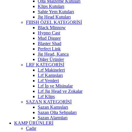
Olta Malzeme Kutuları
Klips Kutuları
Sahte Yem Kutuları
Jig Head Kutuları
FIIISH ÖZEL KATEGORİSİ
Black Minnow
Hypno Cast
Mud Digger
Blaster Shad
Perfect Link
Jig Head, Kanca
Diğer Ürünler
LRF KATEGORİSİ
Lrf Makineleri
Lrf Kamışları
Lrf Yemleri
Lrf İp ve Misinalar
Lrf Jig Head ve Zokalar
Lrf Klips
SAZAN KATEGORİSİ
Sazan Kamışları
Sazan Olta Sehpaları
Sazan Alarmları
KAMP ÜRÜNLERİ
Çadır