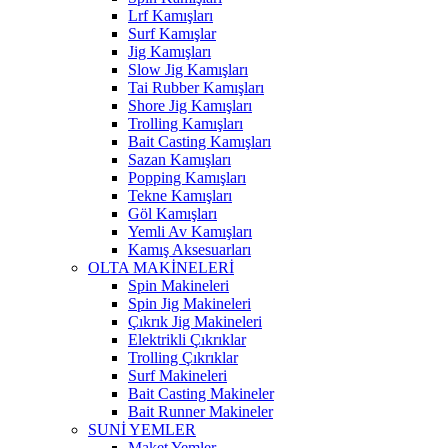
Lrf Kamışları
Surf Kamışlar
Jig Kamışları
Slow Jig Kamışları
Tai Rubber Kamışları
Shore Jig Kamışları
Trolling Kamışları
Bait Casting Kamışları
Sazan Kamışları
Popping Kamışları
Tekne Kamışları
Göl Kamışları
Yemli Av Kamışları
Kamış Aksesuarları
OLTA MAKİNELERİ
Spin Makineleri
Spin Jig Makineleri
Çıkrık Jig Makineleri
Elektrikli Çıkrıklar
Trolling Çıkrıklar
Surf Makineleri
Bait Casting Makineler
Bait Runner Makineler
SUNİ YEMLER
Maket Yemler