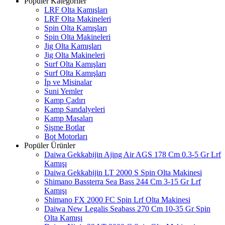
Popüler Kategoriler
LRF Olta Kamışları
LRF Olta Makineleri
Spin Olta Kamışları
Spin Olta Makineleri
Jig Olta Kamışları
Jig Olta Makineleri
Surf Olta Kamışları
Surf Olta Kamışları
İp ve Misinalar
Suni Yemler
Kamp Çadırı
Kamp Sandalyeleri
Kamp Masaları
Şişme Botlar
Bot Motorları
Popüler Ürünler
Daiwa Gekkabijin Ajing Air AGS 178 Cm 0.3-5 Gr Lrf
Kamışı
Daiwa Gekkabijin LT 2000 S Spin Olta Makinesi
Shimano Bassterra Sea Bass 244 Cm 3-15 Gr Lrf
Kamışı
Shimano FX 2000 FC Spin Lrf Olta Makinesi
Daiwa New Legalis Seabass 270 Cm 10-35 Gr Spin
Olta Kamışı