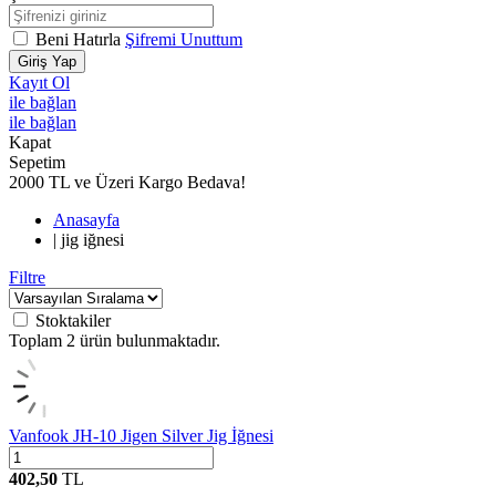
Beni Hatırla
Şifremi Unuttum
Giriş Yap
Kayıt Ol
ile bağlan
ile bağlan
Kapat
Sepetim
2000 TL ve Üzeri Kargo Bedava!
Anasayfa
|
jig iğnesi
Filtre
Stoktakiler
Toplam
2
ürün bulunmaktadır.
Vanfook JH-10 Jigen Silver Jig İğnesi
402,50
TL