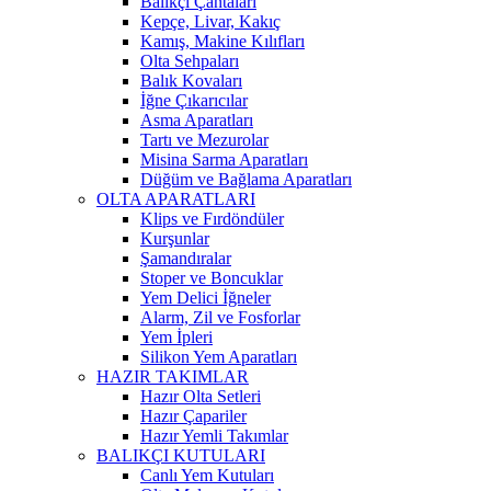
Balıkçı Çantaları
Kepçe, Livar, Kakıç
Kamış, Makine Kılıfları
Olta Sehpaları
Balık Kovaları
İğne Çıkarıcılar
Asma Aparatları
Tartı ve Mezurolar
Misina Sarma Aparatları
Düğüm ve Bağlama Aparatları
OLTA APARATLARI
Klips ve Fırdöndüler
Kurşunlar
Şamandıralar
Stoper ve Boncuklar
Yem Delici İğneler
Alarm, Zil ve Fosforlar
Yem İpleri
Silikon Yem Aparatları
HAZIR TAKIMLAR
Hazır Olta Setleri
Hazır Çapariler
Hazır Yemli Takımlar
BALIKÇI KUTULARI
Canlı Yem Kutuları