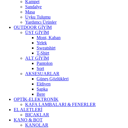
Kampet
Sandalye
Masa
Uyku Tulumu
Yardımcı Ürünler
OUTDOOR GİYİM
ÜST GİYİM
Mont, Kaban
Yelek
Sweatshirt
T-Shirt
ALT GİYİM
Pantolon
Şort
AKSESUARLAR
Güneş Gözlükleri
Eldiven
Şapka
Bere
OPTİK-ELEKTRONİK
KAFA LAMBALARI & FENERLER
EL ALETLERİ
BIÇAKLAR
KANO & BOT
KANOLAR