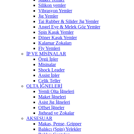
Silikon yemler
Vibrasyon Yemler
Jig Yemler
Tai Rubber & Silider Jig Yemler
Angel Eye & Melek Göz Yemler
Spin Kaşık Yemler
Döner Kaşık Yemler
Kalamar Zokaları
Fly Yemleri
İP VE MİSİNALAR
Örgü İpler
Misinalar
Shock Leader
Assist İpler
Çelik Teller
OLTA İĞNELERİ
Yemli Olta İğneleri
Maket İğneleri
Asist Jig İğneleri
Offset İğneler
Jighead ve Zokalar
AKSESUAR
Makas, Pense, Gripper
Balıkçı (Spin) Yelekler