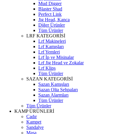
Mud Digger
Blaster Shad
Perfect Link
Jig Head, Kanca
Diğer Ürünler
Tüm Ürünler
LRF KATEGORİSİ
Lrf Makineleri
Lrf Kamışları
Lrf Yemleri
Lrf İp ve Misinalar
Lrf Jig Head ve Zokalar
Lrf Klips
Tüm Ürünler
SAZAN KATEGORİSİ
Sazan Kamışları
Sazan Olta Sehpaları
Sazan Alarmları
Tüm Ürünler
Tüm Ürünler
KAMP ÜRÜNLERİ
Çadır
Kampet
Sandalye
Masa