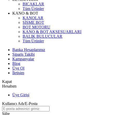
BIÇAKLAR
Tüm Ürünler
KANO & BOT
KANOLAR
ŞİŞME BOT
BOT MOTORU
KANO & BOT AKSESUARLARI
BALIK BULUCULAR
Tüm Ürünler
Banka Hesaplarımız
Sipariş Takibi
Kampanyalar
Blog
Üye Ol
İletişim
Kapat
Hesabım
Üye Girişi
Kullanıcı Adı/E-Posta
Şifre