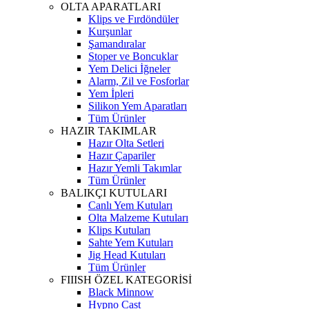
OLTA APARATLARI
Klips ve Fırdöndüler
Kurşunlar
Şamandıralar
Stoper ve Boncuklar
Yem Delici İğneler
Alarm, Zil ve Fosforlar
Yem İpleri
Silikon Yem Aparatları
Tüm Ürünler
HAZIR TAKIMLAR
Hazır Olta Setleri
Hazır Çapariler
Hazır Yemli Takımlar
Tüm Ürünler
BALIKÇI KUTULARI
Canlı Yem Kutuları
Olta Malzeme Kutuları
Klips Kutuları
Sahte Yem Kutuları
Jig Head Kutuları
Tüm Ürünler
FIIISH ÖZEL KATEGORİSİ
Black Minnow
Hypno Cast