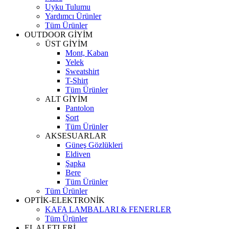
Uyku Tulumu
Yardımcı Ürünler
Tüm Ürünler
OUTDOOR GİYİM
ÜST GİYİM
Mont, Kaban
Yelek
Sweatshirt
T-Shirt
Tüm Ürünler
ALT GİYİM
Pantolon
Şort
Tüm Ürünler
AKSESUARLAR
Güneş Gözlükleri
Eldiven
Şapka
Bere
Tüm Ürünler
Tüm Ürünler
OPTİK-ELEKTRONİK
KAFA LAMBALARI & FENERLER
Tüm Ürünler
EL ALETLERİ