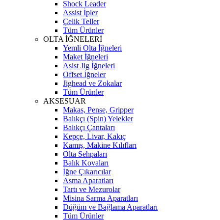
Shock Leader
Assist İpler
Çelik Teller
Tüm Ürünler
OLTA İĞNELERİ
Yemli Olta İğneleri
Maket İğneleri
Asist Jig İğneleri
Offset İğneler
Jighead ve Zokalar
Tüm Ürünler
AKSESUAR
Makas, Pense, Gripper
Balıkçı (Spin) Yelekler
Balıkçı Çantaları
Kepçe, Livar, Kakıç
Kamış, Makine Kılıfları
Olta Sehpaları
Balık Kovaları
İğne Çıkarıcılar
Asma Aparatları
Tartı ve Mezurolar
Misina Sarma Aparatları
Düğüm ve Bağlama Aparatları
Tüm Ürünler