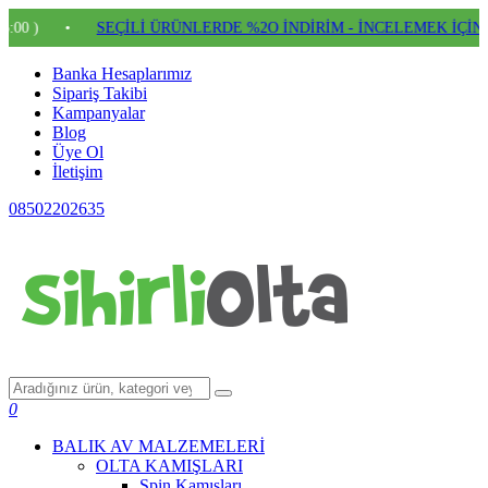
•
SEÇİLİ ÜRÜNLERDE %2O İNDİRİM - İNCELEMEK İÇİN TIKL
Banka Hesaplarımız
Sipariş Takibi
Kampanyalar
Blog
Üye Ol
İletişim
08502202635
0
BALIK AV MALZEMELERİ
OLTA KAMIŞLARI
Spin Kamışları