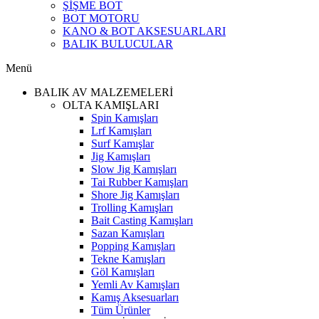
ŞİŞME BOT
BOT MOTORU
KANO & BOT AKSESUARLARI
BALIK BULUCULAR
Menü
BALIK AV MALZEMELERİ
OLTA KAMIŞLARI
Spin Kamışları
Lrf Kamışları
Surf Kamışlar
Jig Kamışları
Slow Jig Kamışları
Tai Rubber Kamışları
Shore Jig Kamışları
Trolling Kamışları
Bait Casting Kamışları
Sazan Kamışları
Popping Kamışları
Tekne Kamışları
Göl Kamışları
Yemli Av Kamışları
Kamış Aksesuarları
Tüm Ürünler