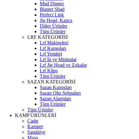
Mud Digger
Blaster Shad
Perfect Link
Jig Head, Kanca
Diğer Ürünler
Tüm Ürünler
LRF KATEGORİSİ
Lrf Makineleri
Lrf Kamışları
Lrf Yemleri
Lrf İp ve Misinalar
Lrf Jig Head ve Zokalar
Lrf Klips
Tüm Ürünler
SAZAN KATEGORİSİ
Sazan Kamışları
Sazan Olta Sehpaları
Sazan Alarmları
Tüm Ürünler
Tüm Ürünler
KAMP ÜRÜNLERİ
Çadır
Kampet
Sandalye
Masa