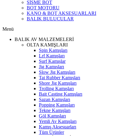
ŞİŞME BOT
BOT MOTORU
KANO & BOT AKSESUARLARI
BALIK BULUCULAR
Menü
BALIK AV MALZEMELERİ
OLTA KAMIŞLARI
Spin Kamışları
Lrf Kamışları
Surf Kamışlar
Jig Kamışları
Slow Jig Kamışları
Tai Rubber Kamışları
Shore Jig Kamışları
Trolling Kamışları
Bait Casting Kamışları
Sazan Kamışları
Popping Kamışları
Tekne Kamışları
Göl Kamışları
Yemli Av Kamışları
Kamış Aksesuarları
Tüm Ürünler