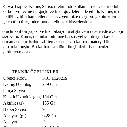
Kawa Trapper Kamış Serisi, üretiminde kullanılan yüksek modül
karbon ve reçine ile güçlü ve hızlı gövdeler elde edildi. Kamış ucuna
ilettiğiniz tüm hareketler eksiksiz yeminize ulaşır ve yeminizden
gelen tüm titreşimleri anında elinizde hissedersiniz.
Güçlü karbon yapısı ve hızlı aksiyonu atışta ve mücadelede avantajı
size verir. Kamış ucundan bitimine hassasiyet ve titreşim kaybı
olmaması için, kolunuzla temas eden sap karbon materyal ile
tamamlanmıştır. Bu karbon sap tüm titreşimleri hissetmenize
yardımcı olacak.
TEKNİK ÖZELLİKLER
Üretici Kodu
K01-1020259
Kamış Uzunluğu
259 Cm
Parça Sayısı
2
Kapalı Uzunluk (cm)
134 Cm
Ağırlık (gr)
155 Gr
Halka Sayısı
9
Aksiyon (gr)
6-28 Gr
Aksiyon
Fast