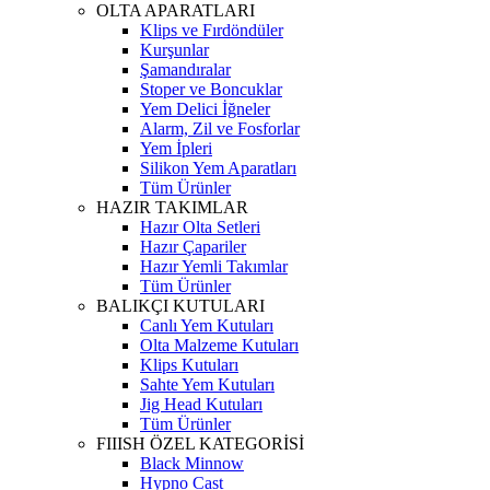
OLTA APARATLARI
Klips ve Fırdöndüler
Kurşunlar
Şamandıralar
Stoper ve Boncuklar
Yem Delici İğneler
Alarm, Zil ve Fosforlar
Yem İpleri
Silikon Yem Aparatları
Tüm Ürünler
HAZIR TAKIMLAR
Hazır Olta Setleri
Hazır Çapariler
Hazır Yemli Takımlar
Tüm Ürünler
BALIKÇI KUTULARI
Canlı Yem Kutuları
Olta Malzeme Kutuları
Klips Kutuları
Sahte Yem Kutuları
Jig Head Kutuları
Tüm Ürünler
FIIISH ÖZEL KATEGORİSİ
Black Minnow
Hypno Cast