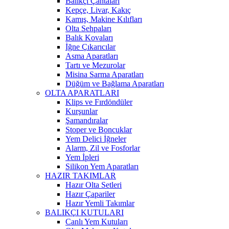
Balıkçı Çantaları
Kepçe, Livar, Kakıç
Kamış, Makine Kılıfları
Olta Sehpaları
Balık Kovaları
İğne Çıkarıcılar
Asma Aparatları
Tartı ve Mezurolar
Misina Sarma Aparatları
Düğüm ve Bağlama Aparatları
OLTA APARATLARI
Klips ve Fırdöndüler
Kurşunlar
Şamandıralar
Stoper ve Boncuklar
Yem Delici İğneler
Alarm, Zil ve Fosforlar
Yem İpleri
Silikon Yem Aparatları
HAZIR TAKIMLAR
Hazır Olta Setleri
Hazır Çapariler
Hazır Yemli Takımlar
BALIKÇI KUTULARI
Canlı Yem Kutuları