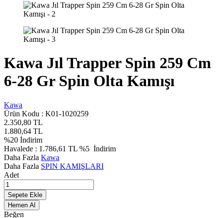
Kawa Jıl Trapper Spin 259 Cm
6-28 Gr Spin Olta Kamışı
Kawa
Ürün Kodu :
K01-1020259
2.350,80
TL
1.880,64
TL
%
20
İndirim
Havalede :
1.786,61
TL
%5
İndirim
Daha Fazla
Kawa
Daha Fazla
SPIN KAMIŞLARI
Adet
Sepete Ekle
Hemen Al
Beğen