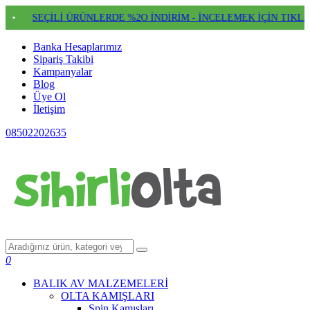
SEÇİLİ ÜRÜNLERDE %2O İNDİRİM - İNCELEMEK İÇİN TIKLAYIN
Banka Hesaplarımız
Sipariş Takibi
Kampanyalar
Blog
Üye Ol
İletişim
08502202635
0
BALIK AV MALZEMELERİ
OLTA KAMIŞLARI
Spin Kamışları