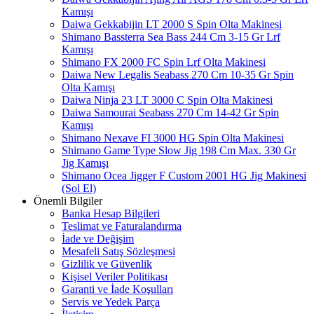
Kamışı
Daiwa Gekkabijin LT 2000 S Spin Olta Makinesi
Shimano Bassterra Sea Bass 244 Cm 3-15 Gr Lrf
Kamışı
Shimano FX 2000 FC Spin Lrf Olta Makinesi
Daiwa New Legalis Seabass 270 Cm 10-35 Gr Spin
Olta Kamışı
Daiwa Ninja 23 LT 3000 C Spin Olta Makinesi
Daiwa Samourai Seabass 270 Cm 14-42 Gr Spin
Kamışı
Shimano Nexave FI 3000 HG Spin Olta Makinesi
Shimano Game Type Slow Jig 198 Cm Max. 330 Gr
Jig Kamışı
Shimano Ocea Jigger F Custom 2001 HG Jig Makinesi
(Sol El)
Önemli Bilgiler
Banka Hesap Bilgileri
Teslimat ve Faturalandırma
İade ve Değişim
Mesafeli Satış Sözleşmesi
Gizlilik ve Güvenlik
Kişisel Veriler Politikası
Garanti ve İade Koşulları
Servis ve Yedek Parça