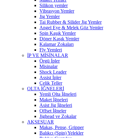
Silikon yemler
Vibrasyon Yemler
Jig Yemler
Tai Rubber & Silider Jig Yemler
Angel Eye & Melek Göz Yemler
Spin Kaşık Yemler
Döner Kaşık Yemler
Kalamar Zokaları
Fly Yemleri
İP VE MİSİNALAR
Örgü İpler
Misinalar
Shock Leader
Assist İpler
Çelik Teller
OLTA İĞNELERİ
Yemli Olta İğneleri
Maket İğneleri
Asist Jig İğneleri
Offset İğneler
Jighead ve Zokalar
AKSESUAR
Makas, Pense, Gripper
Balıkçı (Spin) Yelekler