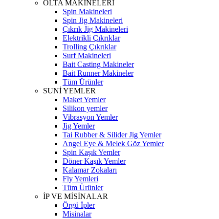
OLTA MAKİNELERİ
Spin Makineleri
Spin Jig Makineleri
Çıkrık Jig Makineleri
Elektrikli Çıkrıklar
Trolling Çıkrıklar
Surf Makineleri
Bait Casting Makineler
Bait Runner Makineler
Tüm Ürünler
SUNİ YEMLER
Maket Yemler
Silikon yemler
Vibrasyon Yemler
Jig Yemler
Tai Rubber & Silider Jig Yemler
Angel Eye & Melek Göz Yemler
Spin Kaşık Yemler
Döner Kaşık Yemler
Kalamar Zokaları
Fly Yemleri
Tüm Ürünler
İP VE MİSİNALAR
Örgü İpler
Misinalar