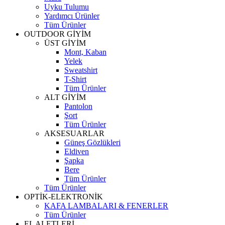
Uyku Tulumu
Yardımcı Ürünler
Tüm Ürünler
OUTDOOR GİYİM
ÜST GİYİM
Mont, Kaban
Yelek
Sweatshirt
T-Shirt
Tüm Ürünler
ALT GİYİM
Pantolon
Şort
Tüm Ürünler
AKSESUARLAR
Güneş Gözlükleri
Eldiven
Şapka
Bere
Tüm Ürünler
Tüm Ürünler
OPTİK-ELEKTRONİK
KAFA LAMBALARI & FENERLER
Tüm Ürünler
EL ALETLERİ