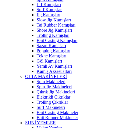
Lrf Kamışları
Surf Kamışlar
Jig Kamışları
Slow Jig Kamışları
Tai Rubber Kamışları
Shore Jig Kamışları
Trolling Kamışları
Bait Casting Kamışları
Sazan Kamışları
Popping Kamışları
Tekne Kamışları
Göl Kamışları
Yemli Av Kamışları
Kamış Aksesuarları
OLTA MAKİNELERİ
Spin Makineleri
Spin Jig Makineleri
Çıkrık Jig Makineleri
Elektrikli Çıkrıklar
Trolling Çıkrıklar
Surf Makineleri
Bait Casting Makineler
Bait Runner Makineler
SUNİ YEMLER
Maket Yemler