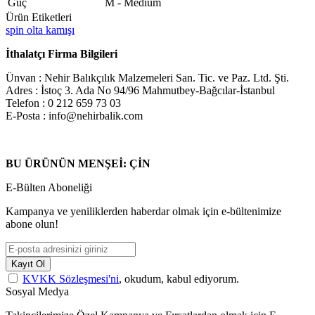
Güç
M - Medium
Ürün Etiketleri
spin olta kamışı
İthalatçı Firma Bilgileri
Ünvan : Nehir Balıkçılık Malzemeleri San. Tic. ve Paz. Ltd. Şti.
Adres : İstoç 3. Ada No 94/96 Mahmutbey-Bağcılar-İstanbul
Telefon : 0 212 659 73 03
E-Posta : info@nehirbalik.com
BU ÜRÜNÜN MENŞEİ: ÇİN
E-Bülten Aboneliği
Kampanya ve yeniliklerden haberdar olmak için e-bültenimize
abone olun!
Kayıt Ol
KVKK Sözleşmesi'ni
, okudum, kabul ediyorum.
Sosyal Medya