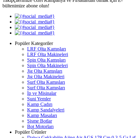
Takipçilerimize Özel Kampanya ve Fırsatlardan olmak için E-
bültenimize abone olun!
Popüler Kategoriler
LRF Olta Kamışları
LRF Olta Makineleri
Spin Olta Kamışları
Spin Olta Makineleri
Jig Olta Kamışları
Jig Olta Makineleri
Surf Olta Kamışları
Surf Olta Kamışları
İp ve Misinalar
Suni Yemler
Kamp Çadırı
Kamp Sandalyeleri
Kamp Masaları
Şişme Botlar
Bot Motorları
Popüler Ürünler
Daiwa Gekkabijin Ajing Air AGS 178 Cm 0.3-5 Gr Lrf