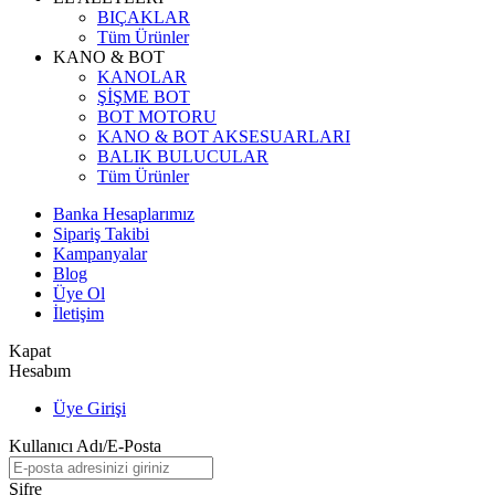
BIÇAKLAR
Tüm Ürünler
KANO & BOT
KANOLAR
ŞİŞME BOT
BOT MOTORU
KANO & BOT AKSESUARLARI
BALIK BULUCULAR
Tüm Ürünler
Banka Hesaplarımız
Sipariş Takibi
Kampanyalar
Blog
Üye Ol
İletişim
Kapat
Hesabım
Üye Girişi
Kullanıcı Adı/E-Posta
Şifre