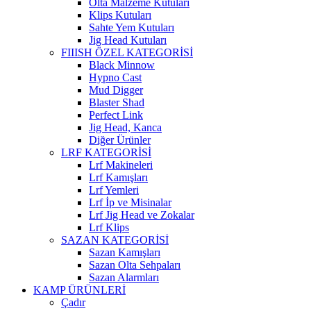
Olta Malzeme Kutuları
Klips Kutuları
Sahte Yem Kutuları
Jig Head Kutuları
FIIISH ÖZEL KATEGORİSİ
Black Minnow
Hypno Cast
Mud Digger
Blaster Shad
Perfect Link
Jig Head, Kanca
Diğer Ürünler
LRF KATEGORİSİ
Lrf Makineleri
Lrf Kamışları
Lrf Yemleri
Lrf İp ve Misinalar
Lrf Jig Head ve Zokalar
Lrf Klips
SAZAN KATEGORİSİ
Sazan Kamışları
Sazan Olta Sehpaları
Sazan Alarmları
KAMP ÜRÜNLERİ
Çadır