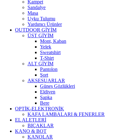
Kampet
Sandalye
Masa
Uyku Tulumu
Yardımcı Ürünler
OUTDOOR GİYİM
ÜST GİYİM
Mont, Kaban
Yelek
Sweatshirt
T-Shirt
ALT GİYİM
Pantolon
Şort
AKSESUARLAR
Güneş Gözlükleri
Eldiven
Şapka
Bere
OPTİK-ELEKTRONİK
KAFA LAMBALARI & FENERLER
EL ALETLERİ
BIÇAKLAR
KANO & BOT
KANOLAR