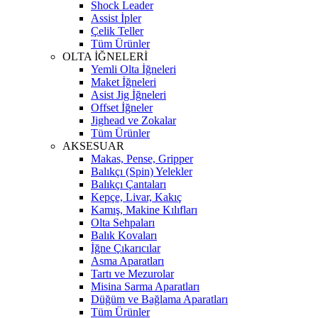
Shock Leader
Assist İpler
Çelik Teller
Tüm Ürünler
OLTA İĞNELERİ
Yemli Olta İğneleri
Maket İğneleri
Asist Jig İğneleri
Offset İğneler
Jighead ve Zokalar
Tüm Ürünler
AKSESUAR
Makas, Pense, Gripper
Balıkçı (Spin) Yelekler
Balıkçı Çantaları
Kepçe, Livar, Kakıç
Kamış, Makine Kılıfları
Olta Sehpaları
Balık Kovaları
İğne Çıkarıcılar
Asma Aparatları
Tartı ve Mezurolar
Misina Sarma Aparatları
Düğüm ve Bağlama Aparatları
Tüm Ürünler