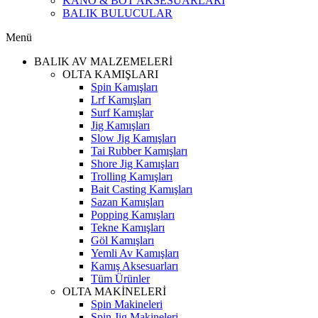
KANO & BOT AKSESUARLARI
BALIK BULUCULAR
Menü
BALIK AV MALZEMELERİ
OLTA KAMIŞLARI
Spin Kamışları
Lrf Kamışları
Surf Kamışlar
Jig Kamışları
Slow Jig Kamışları
Tai Rubber Kamışları
Shore Jig Kamışları
Trolling Kamışları
Bait Casting Kamışları
Sazan Kamışları
Popping Kamışları
Tekne Kamışları
Göl Kamışları
Yemli Av Kamışları
Kamış Aksesuarları
Tüm Ürünler
OLTA MAKİNELERİ
Spin Makineleri
Spin Jig Makineleri