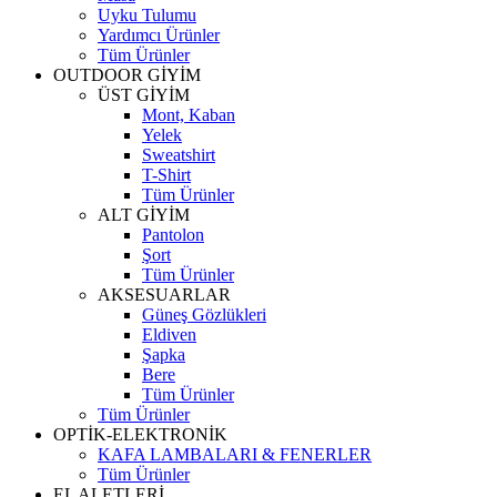
Uyku Tulumu
Yardımcı Ürünler
Tüm Ürünler
OUTDOOR GİYİM
ÜST GİYİM
Mont, Kaban
Yelek
Sweatshirt
T-Shirt
Tüm Ürünler
ALT GİYİM
Pantolon
Şort
Tüm Ürünler
AKSESUARLAR
Güneş Gözlükleri
Eldiven
Şapka
Bere
Tüm Ürünler
Tüm Ürünler
OPTİK-ELEKTRONİK
KAFA LAMBALARI & FENERLER
Tüm Ürünler
EL ALETLERİ