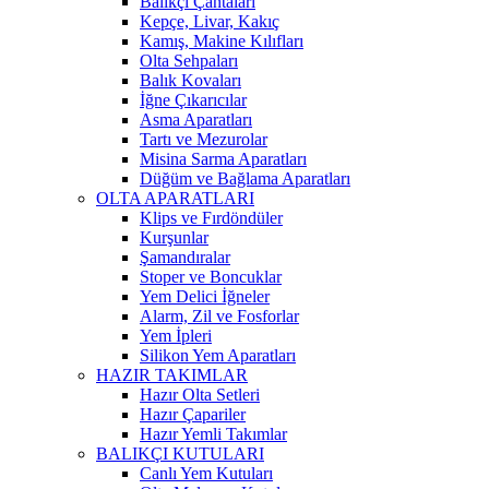
Balıkçı Çantaları
Kepçe, Livar, Kakıç
Kamış, Makine Kılıfları
Olta Sehpaları
Balık Kovaları
İğne Çıkarıcılar
Asma Aparatları
Tartı ve Mezurolar
Misina Sarma Aparatları
Düğüm ve Bağlama Aparatları
OLTA APARATLARI
Klips ve Fırdöndüler
Kurşunlar
Şamandıralar
Stoper ve Boncuklar
Yem Delici İğneler
Alarm, Zil ve Fosforlar
Yem İpleri
Silikon Yem Aparatları
HAZIR TAKIMLAR
Hazır Olta Setleri
Hazır Çapariler
Hazır Yemli Takımlar
BALIKÇI KUTULARI
Canlı Yem Kutuları