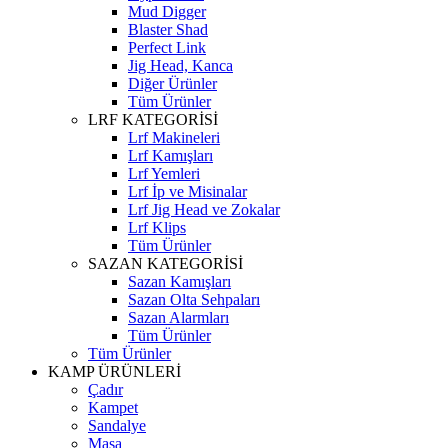
Mud Digger
Blaster Shad
Perfect Link
Jig Head, Kanca
Diğer Ürünler
Tüm Ürünler
LRF KATEGORİSİ
Lrf Makineleri
Lrf Kamışları
Lrf Yemleri
Lrf İp ve Misinalar
Lrf Jig Head ve Zokalar
Lrf Klips
Tüm Ürünler
SAZAN KATEGORİSİ
Sazan Kamışları
Sazan Olta Sehpaları
Sazan Alarmları
Tüm Ürünler
Tüm Ürünler
KAMP ÜRÜNLERİ
Çadır
Kampet
Sandalye
Masa