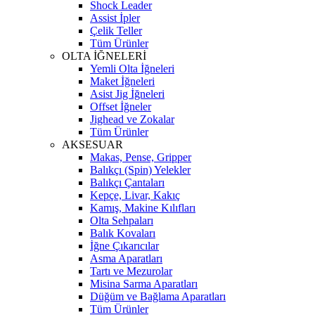
Shock Leader
Assist İpler
Çelik Teller
Tüm Ürünler
OLTA İĞNELERİ
Yemli Olta İğneleri
Maket İğneleri
Asist Jig İğneleri
Offset İğneler
Jighead ve Zokalar
Tüm Ürünler
AKSESUAR
Makas, Pense, Gripper
Balıkçı (Spin) Yelekler
Balıkçı Çantaları
Kepçe, Livar, Kakıç
Kamış, Makine Kılıfları
Olta Sehpaları
Balık Kovaları
İğne Çıkarıcılar
Asma Aparatları
Tartı ve Mezurolar
Misina Sarma Aparatları
Düğüm ve Bağlama Aparatları
Tüm Ürünler