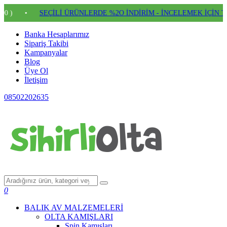
•
SEÇİLİ ÜRÜNLERDE %2O İNDİRİM - İNCELEMEK İÇİN TIKLAY
Banka Hesaplarımız
Sipariş Takibi
Kampanyalar
Blog
Üye Ol
İletişim
08502202635
0
BALIK AV MALZEMELERİ
OLTA KAMIŞLARI
Spin Kamışları