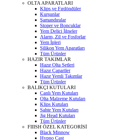
OLTA APARATLARI
Klips ve Fırdöndüler
Kurşunlar
Şamandıralar
Stoper ve Boncuklar
Yem Delici İğneler
Alarm, Zil ve Fosforlar
Yem İpleri
Silikon Yem Aparatları
Tüm Ürünler
HAZIR TAKIMLAR
Hazır Olta Setleri
Hazır Çapariler
Hazır Yemli Takımlar
Tüm Ürünler
BALIKÇI KUTULARI
Canlı Yem Kutuları
Olta Malzeme Kutuları
Klips Kutuları
Sahte Yem Kutuları
Jig Head Kutuları
Tüm Ürünler
FIIISH ÖZEL KATEGORİSİ
Black Minnow
Hypno Cast