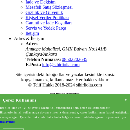
İade ve Değişim
Mesafeli Satış Sözleşmesi
Gizlilik ve Güvenlik
Kişisel Veriler Politikası
Garanti ve İade Koşulları
Servis ve Yedek Parça
İletişim
Adres & İletişim
Adres
Anıttepe Mahallesi, GMK Bulvarı No:141/B
Çankaya/Ankara
Telefon Numarası
08502202635
E-Posta
info@sihirliolta.com
Site içerisindeki fotoğraflar ve yazılar kesinlikle izinsiz
kopyalanamaz, kullanılamaz. Her hakkı saklıdır.
© Telif Hakkı 2018-2024 sihirliolta.com
Çerez Kullanımı
X
Bu site size en iyi alışveriş hizmetini sunabilmek için çerez kullanmaktadır.
Hizmetlerimizi kullanmaya devam etmeniz durumunda, çerez kullanımını kabul ettiğinizi
varsayacağız. Çerezler hakkında daha fazla bilgi ve nasıl reddedeceğinizi öğrenmek için
tıklayınız