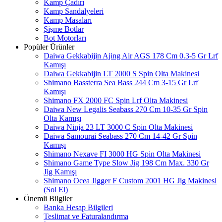
Kamp Çadırı
Kamp Sandalyeleri
Kamp Masaları
Şişme Botlar
Bot Motorları
Popüler Ürünler
Daiwa Gekkabijin Ajing Air AGS 178 Cm 0.3-5 Gr Lrf
Kamışı
Daiwa Gekkabijin LT 2000 S Spin Olta Makinesi
Shimano Bassterra Sea Bass 244 Cm 3-15 Gr Lrf
Kamışı
Shimano FX 2000 FC Spin Lrf Olta Makinesi
Daiwa New Legalis Seabass 270 Cm 10-35 Gr Spin
Olta Kamışı
Daiwa Ninja 23 LT 3000 C Spin Olta Makinesi
Daiwa Samourai Seabass 270 Cm 14-42 Gr Spin
Kamışı
Shimano Nexave FI 3000 HG Spin Olta Makinesi
Shimano Game Type Slow Jig 198 Cm Max. 330 Gr
Jig Kamışı
Shimano Ocea Jigger F Custom 2001 HG Jig Makinesi
(Sol El)
Önemli Bilgiler
Banka Hesap Bilgileri
Teslimat ve Faturalandırma