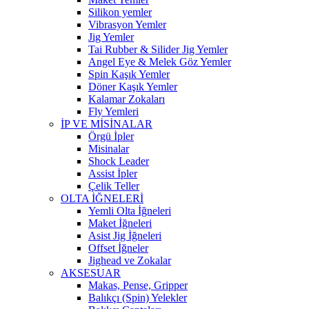
Silikon yemler
Vibrasyon Yemler
Jig Yemler
Tai Rubber & Silider Jig Yemler
Angel Eye & Melek Göz Yemler
Spin Kaşık Yemler
Döner Kaşık Yemler
Kalamar Zokaları
Fly Yemleri
İP VE MİSİNALAR
Örgü İpler
Misinalar
Shock Leader
Assist İpler
Çelik Teller
OLTA İĞNELERİ
Yemli Olta İğneleri
Maket İğneleri
Asist Jig İğneleri
Offset İğneler
Jighead ve Zokalar
AKSESUAR
Makas, Pense, Gripper
Balıkçı (Spin) Yelekler