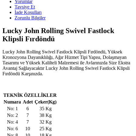
Yorumlar
Tavsiye Et
İade Koşulları
Zorunlu Bilgiler
Lucky John Rolling Swivel Fastlock
Klipsli Fırdöndü
Lucky John Rolling Swivel Fastlock Klipsli Fırdöndü, Yüksek
Kronozyona Dayanıklılığı, Ağır Hizmet Tipi Yapısı, Dolaşmayan
Tasarımı ve Yüksek Kalilteli Malzemesi ile Avlarınızda Size Ekstra
Avantaj Sağlayacaktır Lucky John Rolling Swivel Fastlock Klipsli
Fırdöndü Karşınızda.
TEKNİK ÖZELLİKLER
Numara
Adet
Çeker(Kg)
No: 1
6
35 Kg
No: 2
7
38 Kg
No: 4
7
32 Kg
No: 6
10
25 Kg
No: 8
10
18 Kg