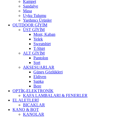
Kampet
Sandalye
Masa
Uyku Tulumu
Yardımcı Ürünler
OUTDOOR GİYİM
ÜST GİYİM
Mont, Kaban
Yelek
Sweatshirt
T-Shirt
ALT GİYİM
Pantolon
Şort
AKSESUARLAR
Güneş Gözlükleri
Eldiven
Şapka
Bere
OPTİK-ELEKTRONİK
KAFA LAMBALARI & FENERLER
EL ALETLERİ
BIÇAKLAR
KANO & BOT
KANOLAR