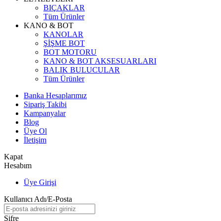
BIÇAKLAR
Tüm Ürünler
KANO & BOT
KANOLAR
ŞİŞME BOT
BOT MOTORU
KANO & BOT AKSESUARLARI
BALIK BULUCULAR
Tüm Ürünler
Banka Hesaplarımız
Sipariş Takibi
Kampanyalar
Blog
Üye Ol
İletişim
Kapat
Hesabım
Üye Girişi
Kullanıcı Adı/E-Posta
Şifre