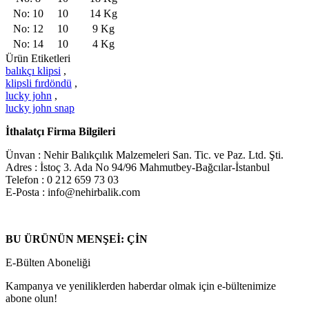
No: 10
10
14 Kg
No: 12
10
9 Kg
No: 14
10
4 Kg
Ürün Etiketleri
balıkçı klipsi
,
klipsli fırdöndü
,
lucky john
,
lucky john snap
İthalatçı Firma Bilgileri
Ünvan : Nehir Balıkçılık Malzemeleri San. Tic. ve Paz. Ltd. Şti.
Adres : İstoç 3. Ada No 94/96 Mahmutbey-Bağcılar-İstanbul
Telefon : 0 212 659 73 03
E-Posta : info@nehirbalik.com
BU ÜRÜNÜN MENŞEİ: ÇİN
E-Bülten Aboneliği
Kampanya ve yeniliklerden haberdar olmak için e-bültenimize
abone olun!