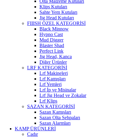
Olta Malzeme Kutuları
Klips Kutuları
Sahte Yem Kutuları
Jig Head Kutuları
FIIISH ÖZEL KATEGORİSİ
Black Minnow
Hypno Cast
Mud Digger
Blaster Shad
Perfect Link
Jig Head, Kanca
Diğer Ürünler
LRF KATEGORİSİ
Lrf Makineleri
Lrf Kamışları
Lrf Yemleri
Lrf İp ve Misinalar
Lrf Jig Head ve Zokalar
Lrf Klips
SAZAN KATEGORİSİ
Sazan Kamışları
Sazan Olta Sehpaları
Sazan Alarmları
KAMP ÜRÜNLERİ
Çadır