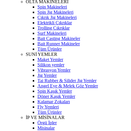
OLTA MAKİNELERİ
Spin Makineleri
Spin Jig Makineleri
Çıkrık Jig Makineleri
Elektrikli Çıkrıklar
Trolling Çıkrıklar
Surf Makineleri
Bait Casting Makineler
Bait Runner Makineler
Tüm Ürünler
SUNİ YEMLER
Maket Yemler
Silikon yemler
Vibrasyon Yemler
Jig Yemler
Tai Rubber & Silider Jig Yemler
Angel Eye & Melek Göz Yemler
Spin Kaşık Yemler
Döner Kaşık Yemler
Kalamar Zokaları
Fly Yemleri
Tüm Ürünler
İP VE MİSİNALAR
Örgü İpler
Misinalar