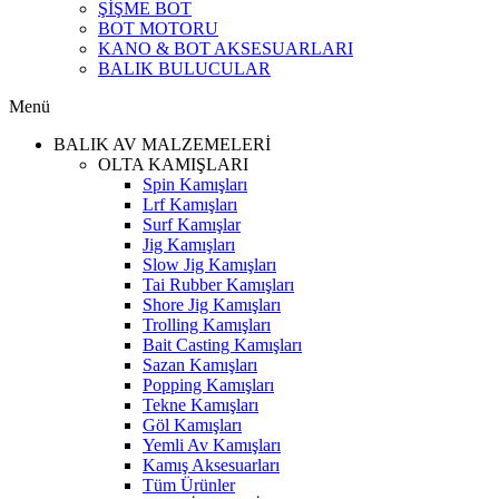
ŞİŞME BOT
BOT MOTORU
KANO & BOT AKSESUARLARI
BALIK BULUCULAR
Menü
BALIK AV MALZEMELERİ
OLTA KAMIŞLARI
Spin Kamışları
Lrf Kamışları
Surf Kamışlar
Jig Kamışları
Slow Jig Kamışları
Tai Rubber Kamışları
Shore Jig Kamışları
Trolling Kamışları
Bait Casting Kamışları
Sazan Kamışları
Popping Kamışları
Tekne Kamışları
Göl Kamışları
Yemli Av Kamışları
Kamış Aksesuarları
Tüm Ürünler