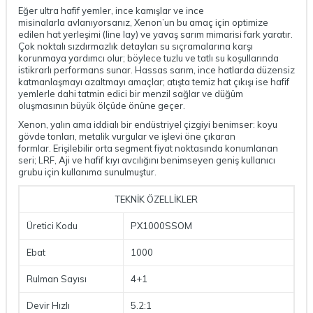
Eğer ultra hafif yemler, ince kamışlar ve ince
misinalarla avlanıyorsanız, Xenon’un bu amaç için optimize
edilen hat yerleşimi (line lay) ve yavaş sarım mimarisi fark yaratır.
Çok noktalı sızdırmazlık detayları su sıçramalarına karşı
korunmaya yardımcı olur; böylece tuzlu ve tatlı su koşullarında
istikrarlı performans sunar. Hassas sarım, ince hatlarda düzensiz
katmanlaşmayı azaltmayı amaçlar; atışta temiz hat çıkışı ise hafif
yemlerle dahi tatmin edici bir menzil sağlar ve düğüm
oluşmasının büyük ölçüde önüne geçer.
Xenon, yalın ama iddialı bir endüstriyel çizgiyi benimser: koyu
gövde tonları, metalik vurgular ve işlevi öne çıkaran
formlar. Erişilebilir orta segment fiyat noktasında konumlanan
seri; LRF, Aji ve hafif kıyı avcılığını benimseyen geniş kullanıcı
grubu için kullanıma sunulmuştur.
TEKNİK ÖZELLİKLER
Üretici Kodu
PX1000SSOM
Ebat
1000
Rulman Sayısı
4+1
Devir Hızlı
5.2:1