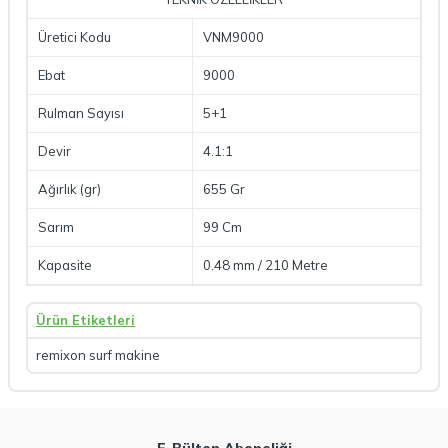
Üretici Kodu
VNM9000
Ebat
9000
Rulman Sayısı
5+1
Devir
4.1:1
Ağırlık (gr)
655 Gr
Sarım
99 Cm
Kapasite
0.48 mm / 210 Metre
Ürün Etiketleri
remixon surf makine