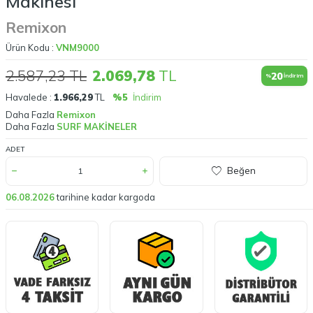
Makinesi
Remixon
Ürün Kodu :
VNM9000
2.587,23
TL
2.069,78
TL
20
%
İndirim
Havalede :
1.966,29
TL
%5
İndirim
Daha Fazla
Remixon
Daha Fazla
SURF MAKİNELER
ADET
Beğen
06.08.2026
tarihine kadar kargoda