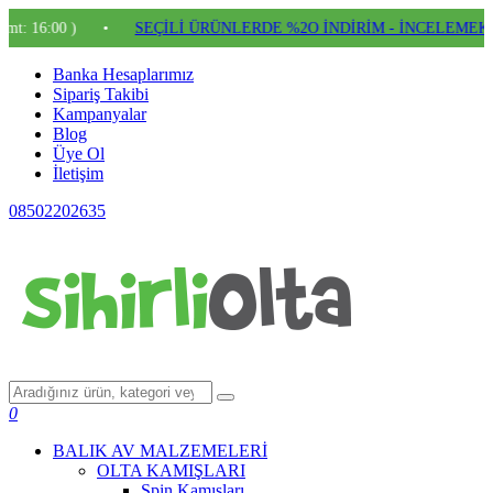
00 )
•
SEÇİLİ ÜRÜNLERDE %2O İNDİRİM - İNCELEMEK İÇİN 
Banka Hesaplarımız
Sipariş Takibi
Kampanyalar
Blog
Üye Ol
İletişim
08502202635
0
BALIK AV MALZEMELERİ
OLTA KAMIŞLARI
Spin Kamışları