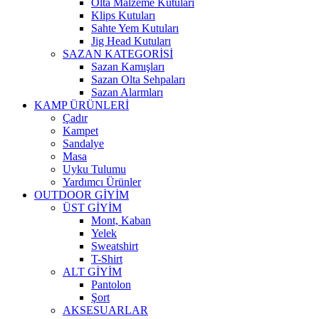
Olta Malzeme Kutuları
Klips Kutuları
Sahte Yem Kutuları
Jig Head Kutuları
SAZAN KATEGORİSİ
Sazan Kamışları
Sazan Olta Sehpaları
Sazan Alarmları
KAMP ÜRÜNLERİ
Çadır
Kampet
Sandalye
Masa
Uyku Tulumu
Yardımcı Ürünler
OUTDOOR GİYİM
ÜST GİYİM
Mont, Kaban
Yelek
Sweatshirt
T-Shirt
ALT GİYİM
Pantolon
Şort
AKSESUARLAR