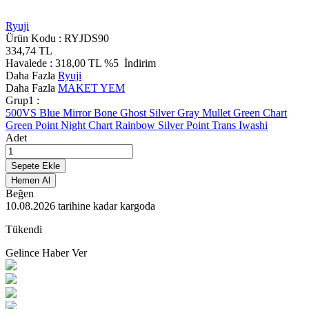
Ryuji
Ürün Kodu :
RYJDS90
334,74
TL
Havalede :
318,00
TL
%5
İndirim
Daha Fazla
Ryuji
Daha Fazla
MAKET YEM
Grup1 :
500VS
Blue Mirror
Bone
Ghost Silver
Gray Mullet
Green Chart
Green Point
Night Chart
Rainbow
Silver Point
Trans Iwashi
Adet
Sepete Ekle
Hemen Al
Beğen
10.08.2026
tarihine kadar kargoda
Tükendi
Gelince Haber Ver