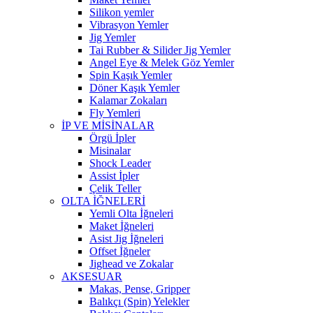
Silikon yemler
Vibrasyon Yemler
Jig Yemler
Tai Rubber & Silider Jig Yemler
Angel Eye & Melek Göz Yemler
Spin Kaşık Yemler
Döner Kaşık Yemler
Kalamar Zokaları
Fly Yemleri
İP VE MİSİNALAR
Örgü İpler
Misinalar
Shock Leader
Assist İpler
Çelik Teller
OLTA İĞNELERİ
Yemli Olta İğneleri
Maket İğneleri
Asist Jig İğneleri
Offset İğneler
Jighead ve Zokalar
AKSESUAR
Makas, Pense, Gripper
Balıkçı (Spin) Yelekler