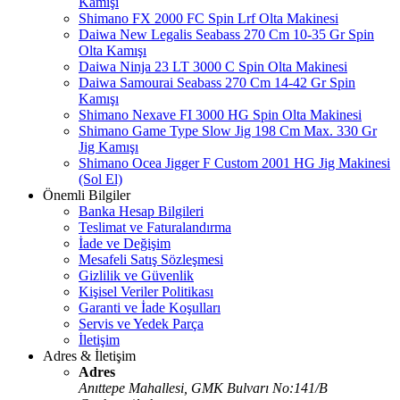
Kamışı
Shimano FX 2000 FC Spin Lrf Olta Makinesi
Daiwa New Legalis Seabass 270 Cm 10-35 Gr Spin
Olta Kamışı
Daiwa Ninja 23 LT 3000 C Spin Olta Makinesi
Daiwa Samourai Seabass 270 Cm 14-42 Gr Spin
Kamışı
Shimano Nexave FI 3000 HG Spin Olta Makinesi
Shimano Game Type Slow Jig 198 Cm Max. 330 Gr
Jig Kamışı
Shimano Ocea Jigger F Custom 2001 HG Jig Makinesi
(Sol El)
Önemli Bilgiler
Banka Hesap Bilgileri
Teslimat ve Faturalandırma
İade ve Değişim
Mesafeli Satış Sözleşmesi
Gizlilik ve Güvenlik
Kişisel Veriler Politikası
Garanti ve İade Koşulları
Servis ve Yedek Parça
İletişim
Adres & İletişim
Adres
Anıttepe Mahallesi, GMK Bulvarı No:141/B