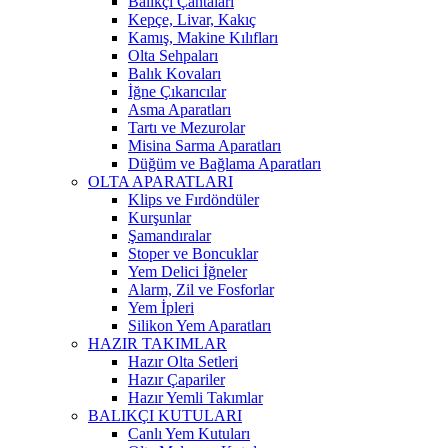
Balıkçı Çantaları
Kepçe, Livar, Kakıç
Kamış, Makine Kılıfları
Olta Sehpaları
Balık Kovaları
İğne Çıkarıcılar
Asma Aparatları
Tartı ve Mezurolar
Misina Sarma Aparatları
Düğüm ve Bağlama Aparatları
OLTA APARATLARI
Klips ve Fırdöndüler
Kurşunlar
Şamandıralar
Stoper ve Boncuklar
Yem Delici İğneler
Alarm, Zil ve Fosforlar
Yem İpleri
Silikon Yem Aparatları
HAZIR TAKIMLAR
Hazır Olta Setleri
Hazır Çapariler
Hazır Yemli Takımlar
BALIKÇI KUTULARI
Canlı Yem Kutuları