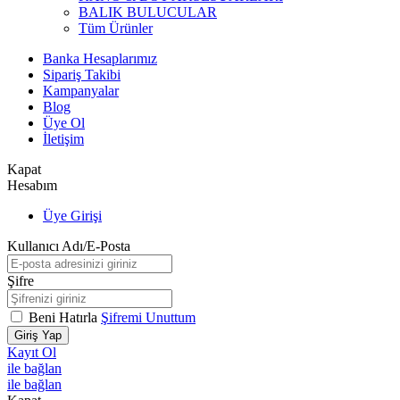
BALIK BULUCULAR
Tüm Ürünler
Banka Hesaplarımız
Sipariş Takibi
Kampanyalar
Blog
Üye Ol
İletişim
Kapat
Hesabım
Üye Girişi
Kullanıcı Adı/E-Posta
Şifre
Beni Hatırla
Şifremi Unuttum
Giriş Yap
Kayıt Ol
ile bağlan
ile bağlan