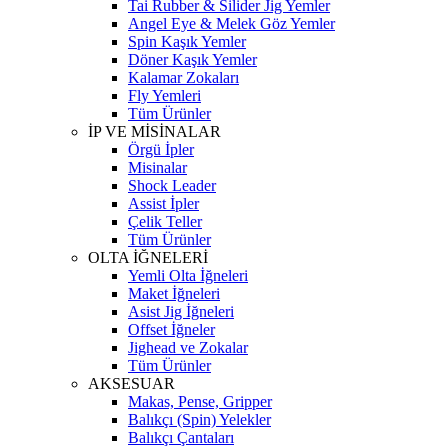
Tai Rubber & Silider Jig Yemler
Angel Eye & Melek Göz Yemler
Spin Kaşık Yemler
Döner Kaşık Yemler
Kalamar Zokaları
Fly Yemleri
Tüm Ürünler
İP VE MİSİNALAR
Örgü İpler
Misinalar
Shock Leader
Assist İpler
Çelik Teller
Tüm Ürünler
OLTA İĞNELERİ
Yemli Olta İğneleri
Maket İğneleri
Asist Jig İğneleri
Offset İğneler
Jighead ve Zokalar
Tüm Ürünler
AKSESUAR
Makas, Pense, Gripper
Balıkçı (Spin) Yelekler
Balıkçı Çantaları