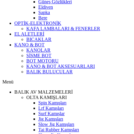
Güneş Gözlükleri
Eldiven
Şapka
Bere
OPTİK-ELEKTRONİK
KAFA LAMBALARI & FENERLER
EL ALETLERİ
BIÇAKLAR
KANO & BOT
KANOLAR
ŞİŞME BOT
BOT MOTORU
KANO & BOT AKSESUARLARI
BALIK BULUCULAR
Menü
BALIK AV MALZEMELERİ
OLTA KAMIŞLARI
Spin Kamışları
Lrf Kamışları
Surf Kamışlar
Jig Kamışları
Slow Jig Kamışları
Tai Rubber Kamışları