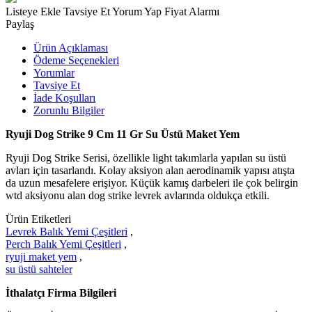
Listeye Ekle
Tavsiye Et
Yorum Yap
Fiyat Alarmı
Paylaş
Ürün Açıklaması
Ödeme Seçenekleri
Yorumlar
Tavsiye Et
İade Koşulları
Zorunlu Bilgiler
Ryuji Dog Strike 9 Cm 11 Gr Su Üstü Maket Yem
Ryuji Dog Strike Serisi, özellikle light takımlarla yapılan su üstü
avları için tasarlandı. Kolay aksiyon alan aerodinamik yapısı atışta
da uzun mesafelere erişiyor. Küçük kamış darbeleri ile çok belirgin
wtd aksiyonu alan dog strike levrek avlarında oldukça etkili.
Ürün Etiketleri
Levrek Balık Yemi Çeşitleri
,
Perch Balık Yemi Çeşitleri
,
ryuji maket yem
,
su üstü sahteler
İthalatçı Firma Bilgileri