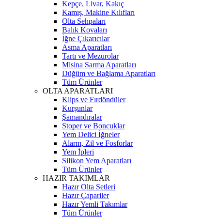
Kepçe, Livar, Kakıç
Kamış, Makine Kılıfları
Olta Sehpaları
Balık Kovaları
İğne Çıkarıcılar
Asma Aparatları
Tartı ve Mezurolar
Misina Sarma Aparatları
Düğüm ve Bağlama Aparatları
Tüm Ürünler
OLTA APARATLARI
Klips ve Fırdöndüler
Kurşunlar
Şamandıralar
Stoper ve Boncuklar
Yem Delici İğneler
Alarm, Zil ve Fosforlar
Yem İpleri
Silikon Yem Aparatları
Tüm Ürünler
HAZIR TAKIMLAR
Hazır Olta Setleri
Hazır Çapariler
Hazır Yemli Takımlar
Tüm Ürünler