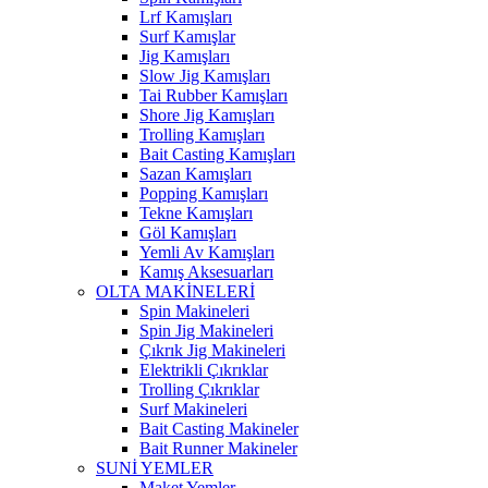
Lrf Kamışları
Surf Kamışlar
Jig Kamışları
Slow Jig Kamışları
Tai Rubber Kamışları
Shore Jig Kamışları
Trolling Kamışları
Bait Casting Kamışları
Sazan Kamışları
Popping Kamışları
Tekne Kamışları
Göl Kamışları
Yemli Av Kamışları
Kamış Aksesuarları
OLTA MAKİNELERİ
Spin Makineleri
Spin Jig Makineleri
Çıkrık Jig Makineleri
Elektrikli Çıkrıklar
Trolling Çıkrıklar
Surf Makineleri
Bait Casting Makineler
Bait Runner Makineler
SUNİ YEMLER
Maket Yemler