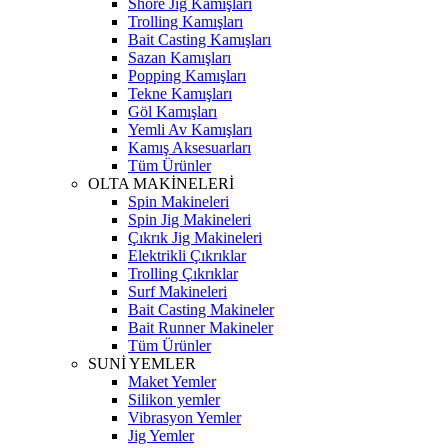
Shore Jig Kamışları
Trolling Kamışları
Bait Casting Kamışları
Sazan Kamışları
Popping Kamışları
Tekne Kamışları
Göl Kamışları
Yemli Av Kamışları
Kamış Aksesuarları
Tüm Ürünler
OLTA MAKİNELERİ
Spin Makineleri
Spin Jig Makineleri
Çıkrık Jig Makineleri
Elektrikli Çıkrıklar
Trolling Çıkrıklar
Surf Makineleri
Bait Casting Makineler
Bait Runner Makineler
Tüm Ürünler
SUNİ YEMLER
Maket Yemler
Silikon yemler
Vibrasyon Yemler
Jig Yemler