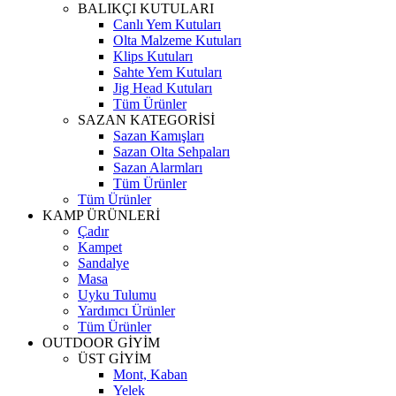
BALIKÇI KUTULARI
Canlı Yem Kutuları
Olta Malzeme Kutuları
Klips Kutuları
Sahte Yem Kutuları
Jig Head Kutuları
Tüm Ürünler
SAZAN KATEGORİSİ
Sazan Kamışları
Sazan Olta Sehpaları
Sazan Alarmları
Tüm Ürünler
Tüm Ürünler
KAMP ÜRÜNLERİ
Çadır
Kampet
Sandalye
Masa
Uyku Tulumu
Yardımcı Ürünler
Tüm Ürünler
OUTDOOR GİYİM
ÜST GİYİM
Mont, Kaban
Yelek