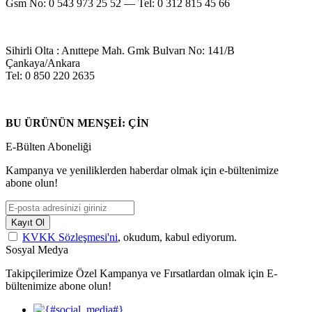
Gsm No: 0 543 973 25 52 — Tel: 0 312 815 45 66
Sihirli Olta : Anıttepe Mah. Gmk Bulvarı No: 141/B
Çankaya/Ankara
Tel: 0 850 220 2635
BU ÜRÜNÜN MENŞEİ: ÇİN
E-Bülten Aboneliği
Kampanya ve yeniliklerden haberdar olmak için e-bültenimize
abone olun!
Kayıt Ol
KVKK Sözleşmesi'ni
, okudum, kabul ediyorum.
Sosyal Medya
Takipçilerimize Özel Kampanya ve Fırsatlardan olmak için E-
bültenimize abone olun!