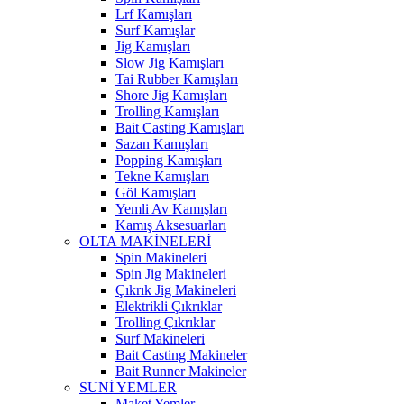
Lrf Kamışları
Surf Kamışlar
Jig Kamışları
Slow Jig Kamışları
Tai Rubber Kamışları
Shore Jig Kamışları
Trolling Kamışları
Bait Casting Kamışları
Sazan Kamışları
Popping Kamışları
Tekne Kamışları
Göl Kamışları
Yemli Av Kamışları
Kamış Aksesuarları
OLTA MAKİNELERİ
Spin Makineleri
Spin Jig Makineleri
Çıkrık Jig Makineleri
Elektrikli Çıkrıklar
Trolling Çıkrıklar
Surf Makineleri
Bait Casting Makineler
Bait Runner Makineler
SUNİ YEMLER
Maket Yemler