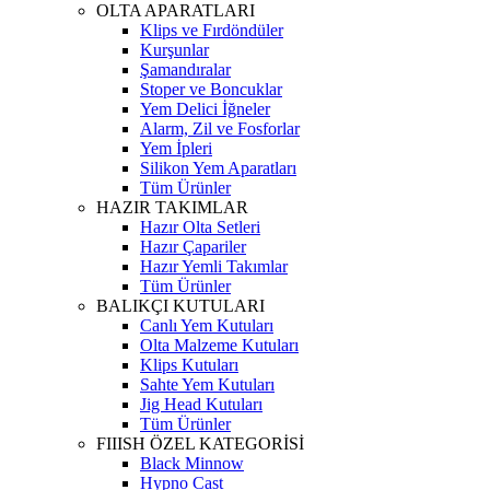
OLTA APARATLARI
Klips ve Fırdöndüler
Kurşunlar
Şamandıralar
Stoper ve Boncuklar
Yem Delici İğneler
Alarm, Zil ve Fosforlar
Yem İpleri
Silikon Yem Aparatları
Tüm Ürünler
HAZIR TAKIMLAR
Hazır Olta Setleri
Hazır Çapariler
Hazır Yemli Takımlar
Tüm Ürünler
BALIKÇI KUTULARI
Canlı Yem Kutuları
Olta Malzeme Kutuları
Klips Kutuları
Sahte Yem Kutuları
Jig Head Kutuları
Tüm Ürünler
FIIISH ÖZEL KATEGORİSİ
Black Minnow
Hypno Cast