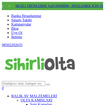
SEÇİLİ ÜRÜNLERDE %2O İNDİRİM - İNCELEMEK İÇİN TIKLAYIN
Banka Hesaplarımız
Sipariş Takibi
Kampanyalar
Blog
Üye Ol
İletişim
08502202635
0
BALIK AV MALZEMELERİ
OLTA KAMIŞLARI
Spin Kamışları