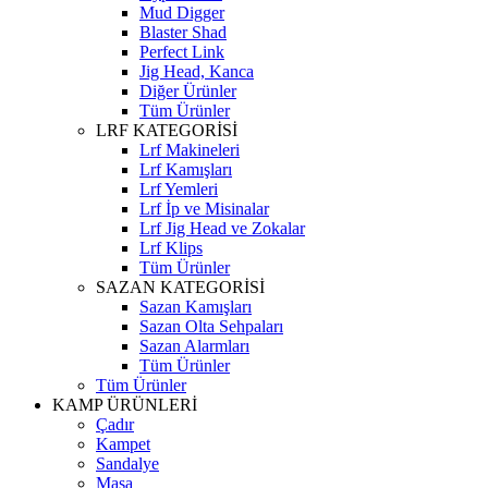
Mud Digger
Blaster Shad
Perfect Link
Jig Head, Kanca
Diğer Ürünler
Tüm Ürünler
LRF KATEGORİSİ
Lrf Makineleri
Lrf Kamışları
Lrf Yemleri
Lrf İp ve Misinalar
Lrf Jig Head ve Zokalar
Lrf Klips
Tüm Ürünler
SAZAN KATEGORİSİ
Sazan Kamışları
Sazan Olta Sehpaları
Sazan Alarmları
Tüm Ürünler
Tüm Ürünler
KAMP ÜRÜNLERİ
Çadır
Kampet
Sandalye
Masa