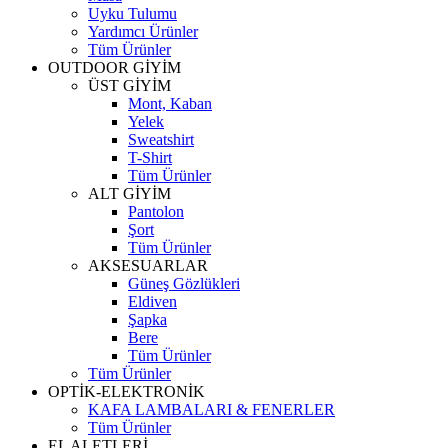
Uyku Tulumu
Yardımcı Ürünler
Tüm Ürünler
OUTDOOR GİYİM
ÜST GİYİM
Mont, Kaban
Yelek
Sweatshirt
T-Shirt
Tüm Ürünler
ALT GİYİM
Pantolon
Şort
Tüm Ürünler
AKSESUARLAR
Güneş Gözlükleri
Eldiven
Şapka
Bere
Tüm Ürünler
Tüm Ürünler
OPTİK-ELEKTRONİK
KAFA LAMBALARI & FENERLER
Tüm Ürünler
EL ALETLERİ