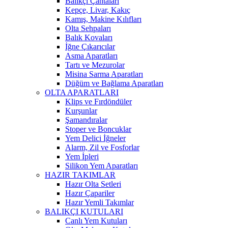
Balıkçı Çantaları
Kepçe, Livar, Kakıç
Kamış, Makine Kılıfları
Olta Sehpaları
Balık Kovaları
İğne Çıkarıcılar
Asma Aparatları
Tartı ve Mezurolar
Misina Sarma Aparatları
Düğüm ve Bağlama Aparatları
OLTA APARATLARI
Klips ve Fırdöndüler
Kurşunlar
Şamandıralar
Stoper ve Boncuklar
Yem Delici İğneler
Alarm, Zil ve Fosforlar
Yem İpleri
Silikon Yem Aparatları
HAZIR TAKIMLAR
Hazır Olta Setleri
Hazır Çapariler
Hazır Yemli Takımlar
BALIKÇI KUTULARI
Canlı Yem Kutuları