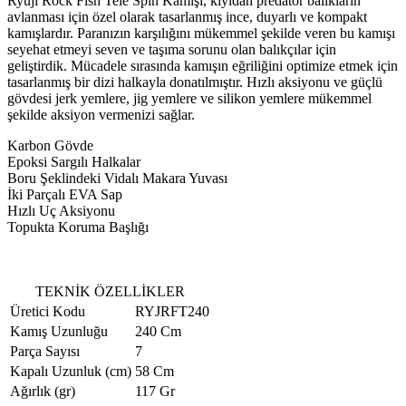
Ryuji Rock Fish Tele Spin Kamışı, kıyıdan predatör balıkların
avlanması için özel olarak tasarlanmış ince, duyarlı ve kompakt
kamışlardır. Paranızın karşılığını mükemmel şekilde veren bu kamışı
seyehat etmeyi seven ve taşıma sorunu olan balıkçılar için
geliştirdik. Mücadele sırasında kamışın eğriliğini optimize etmek için
tasarlanmış bir dizi halkayla donatılmıştır. Hızlı aksiyonu ve güçlü
gövdesi jerk yemlere, jig yemlere ve silikon yemlere mükemmel
şekilde aksiyon vermenizi sağlar.
Karbon Gövde
Epoksi Sargılı Halkalar
Boru Şeklindeki Vidalı Makara Yuvası
İki Parçalı EVA Sap
Hızlı Uç Aksiyonu
Topukta Koruma Başlığı
TEKNİK ÖZELLİKLER
Üretici Kodu
RYJRFT240
Kamış Uzunluğu
240 Cm
Parça Sayısı
7
Kapalı Uzunluk (cm)
58 Cm
Ağırlık (gr)
117 Gr