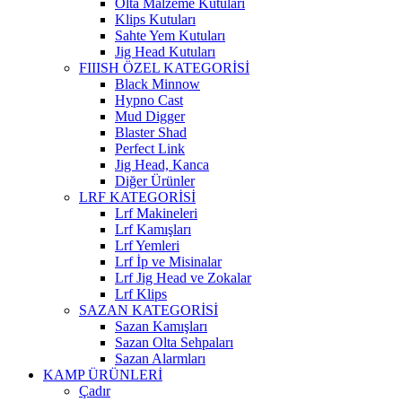
Olta Malzeme Kutuları
Klips Kutuları
Sahte Yem Kutuları
Jig Head Kutuları
FIIISH ÖZEL KATEGORİSİ
Black Minnow
Hypno Cast
Mud Digger
Blaster Shad
Perfect Link
Jig Head, Kanca
Diğer Ürünler
LRF KATEGORİSİ
Lrf Makineleri
Lrf Kamışları
Lrf Yemleri
Lrf İp ve Misinalar
Lrf Jig Head ve Zokalar
Lrf Klips
SAZAN KATEGORİSİ
Sazan Kamışları
Sazan Olta Sehpaları
Sazan Alarmları
KAMP ÜRÜNLERİ
Çadır