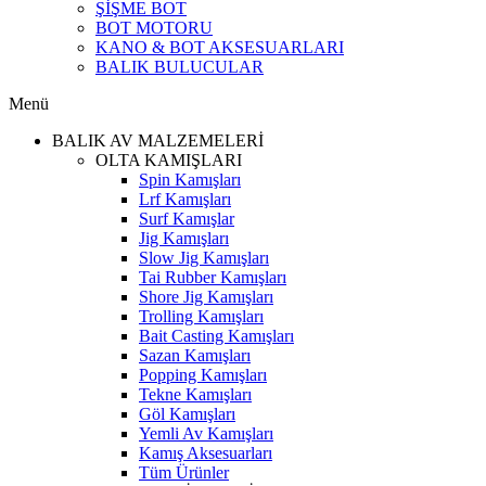
ŞİŞME BOT
BOT MOTORU
KANO & BOT AKSESUARLARI
BALIK BULUCULAR
Menü
BALIK AV MALZEMELERİ
OLTA KAMIŞLARI
Spin Kamışları
Lrf Kamışları
Surf Kamışlar
Jig Kamışları
Slow Jig Kamışları
Tai Rubber Kamışları
Shore Jig Kamışları
Trolling Kamışları
Bait Casting Kamışları
Sazan Kamışları
Popping Kamışları
Tekne Kamışları
Göl Kamışları
Yemli Av Kamışları
Kamış Aksesuarları
Tüm Ürünler