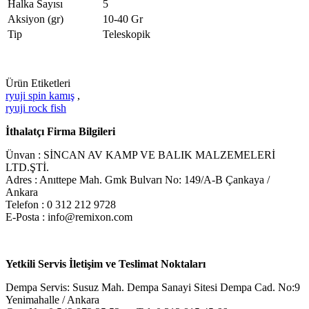
Halka Sayısı
5
Aksiyon (gr)
10-40 Gr
Tip
Teleskopik
Ürün Etiketleri
ryuji spin kamış
,
ryuji rock fish
İthalatçı Firma Bilgileri
Ünvan : SİNCAN AV KAMP VE BALIK MALZEMELERİ
LTD.ŞTİ.
Adres : Anıttepe Mah. Gmk Bulvarı No: 149/A-B Çankaya /
Ankara
Telefon : 0 312 212 9728
E-Posta : info@remixon.com
Yetkili Servis İletişim ve Teslimat Noktaları
Dempa Servis: Susuz Mah. Dempa Sanayi Sitesi Dempa Cad. No:9
Yenimahalle / Ankara