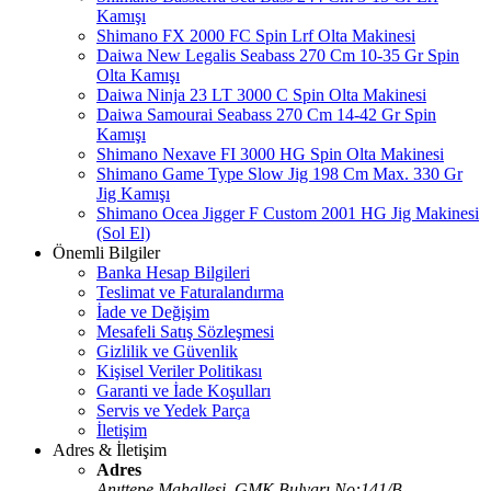
Kamışı
Shimano FX 2000 FC Spin Lrf Olta Makinesi
Daiwa New Legalis Seabass 270 Cm 10-35 Gr Spin
Olta Kamışı
Daiwa Ninja 23 LT 3000 C Spin Olta Makinesi
Daiwa Samourai Seabass 270 Cm 14-42 Gr Spin
Kamışı
Shimano Nexave FI 3000 HG Spin Olta Makinesi
Shimano Game Type Slow Jig 198 Cm Max. 330 Gr
Jig Kamışı
Shimano Ocea Jigger F Custom 2001 HG Jig Makinesi
(Sol El)
Önemli Bilgiler
Banka Hesap Bilgileri
Teslimat ve Faturalandırma
İade ve Değişim
Mesafeli Satış Sözleşmesi
Gizlilik ve Güvenlik
Kişisel Veriler Politikası
Garanti ve İade Koşulları
Servis ve Yedek Parça
İletişim
Adres & İletişim
Adres
Anıttepe Mahallesi, GMK Bulvarı No:141/B