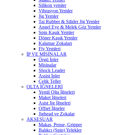
Silikon yemler
Vibrasyon Yemler
Jig Yemler
Tai Rubber & Silider Jig Yemler
Angel Eye & Melek Göz Yemler
Spin Kaşık Yemler
Döner Kaşık Yemler
Kalamar Zokaları
Fly Yemleri
İP VE MİSİNALAR
Örgü İpler
Misinalar
Shock Leader
Assist İpler
Çelik Teller
OLTA İĞNELERİ
Yemli Olta İğneleri
Maket İğneleri
Asist Jig İğneleri
Offset İğneler
Jighead ve Zokalar
AKSESUAR
Makas, Pense, Gripper
Balıkçı (Spin) Yelekler