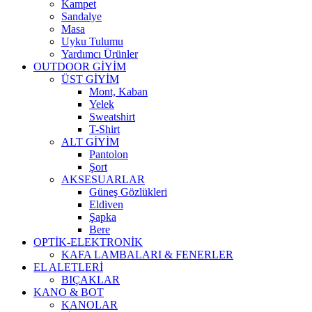
Kampet
Sandalye
Masa
Uyku Tulumu
Yardımcı Ürünler
OUTDOOR GİYİM
ÜST GİYİM
Mont, Kaban
Yelek
Sweatshirt
T-Shirt
ALT GİYİM
Pantolon
Şort
AKSESUARLAR
Güneş Gözlükleri
Eldiven
Şapka
Bere
OPTİK-ELEKTRONİK
KAFA LAMBALARI & FENERLER
EL ALETLERİ
BIÇAKLAR
KANO & BOT
KANOLAR