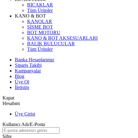
BIÇAKLAR
Tüm Ürünler
KANO & BOT
KANOLAR
ŞİŞME BOT
BOT MOTORU
KANO & BOT AKSESUARLARI
BALIK BULUCULAR
Tüm Ürünler
Banka Hesaplarımız
Sipariş Takibi
Kampanyalar
Blog
Üye Ol
İletişim
Kapat
Hesabım
Üye Girişi
Kullanıcı Adı/E-Posta
Şifre