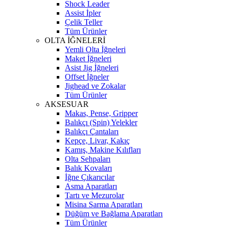
Shock Leader
Assist İpler
Çelik Teller
Tüm Ürünler
OLTA İĞNELERİ
Yemli Olta İğneleri
Maket İğneleri
Asist Jig İğneleri
Offset İğneler
Jighead ve Zokalar
Tüm Ürünler
AKSESUAR
Makas, Pense, Gripper
Balıkçı (Spin) Yelekler
Balıkçı Çantaları
Kepçe, Livar, Kakıç
Kamış, Makine Kılıfları
Olta Sehpaları
Balık Kovaları
İğne Çıkarıcılar
Asma Aparatları
Tartı ve Mezurolar
Misina Sarma Aparatları
Düğüm ve Bağlama Aparatları
Tüm Ürünler