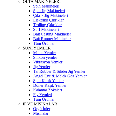
OLTA MAKİNELERİ
Spin Makineleri
Spin Jig Makineleri
Çıkrık Jig Makineleri
Elektrikli Çıkrıklar
Trolling Çıkrıklar
Surf Makineleri
Bait Casting Makineler
Bait Runner Makineler
Tüm Ürünler
SUNİ YEMLER
Maket Yemler
Silikon yemler
Vibrasyon Yemler
Jig Yemler
Tai Rubber & Silider Jig Yemler
Angel Eye & Melek Göz Yemler
Spin Kaşık Yemler
Döner Kaşık Yemler
Kalamar Zokaları
Fly Yemleri
Tüm Ürünler
İP VE MİSİNALAR
Örgü İpler
Misinalar