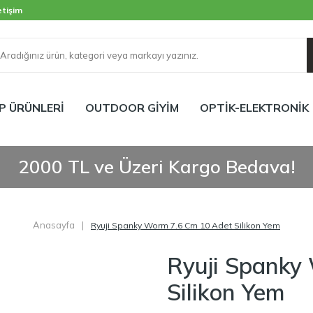
etişim
P ÜRÜNLERİ
OUTDOOR GİYİM
OPTİK-ELEKTRONİK
2000 TL ve Üzeri Kargo Bedava!
Anasayfa
|
Ryuji Spanky Worm 7.6 Cm 10 Adet Silikon Yem
Ryuji Spanky
Silikon Yem