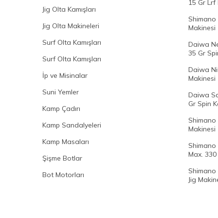
15 Gr Lrf
Jig Olta Kamışları
Shimano 
Jig Olta Makineleri
Makinesi
Surf Olta Kamışları
Daiwa Ne
35 Gr Spi
Surf Olta Kamışları
Daiwa Ni
İp ve Misinalar
Makinesi
Suni Yemler
Daiwa Sa
Gr Spin K
Kamp Çadırı
Shimano 
Kamp Sandalyeleri
Makinesi
Kamp Masaları
Shimano 
Max. 330 
Şişme Botlar
Shimano 
Bot Motorları
Jig Makine