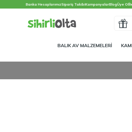
Banka Hesaplarımız
Sipariş Takibi
Kampanyalar
Blog
Üye Ol
İl
BALIK AV MALZEMELERİ
KAM