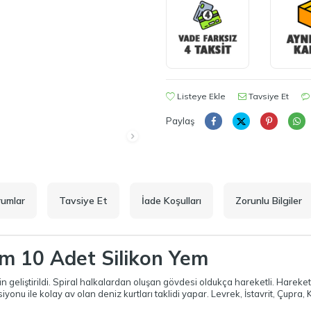
Listeye Ekle
Tavsiye Et
Paylaş
rumlar
Tavsiye Et
İade Koşulları
Zorunlu Bilgiler
m 10 Adet Silikon Yem
çin geliştirildi. Spiral halkalardan oluşan gövdesi oldukça hareketli. Hareketl
u ile kolay av olan deniz kurtları taklidi yapar. Levrek, İstavrit, Çupra, K