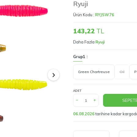
Ryuji
Ürün Kodu :
RYJSW76
143,22
TL
Daha Fazla
Ryuji
Grup1 :
Green Chartreuse
Oil
P
ADET
SEPETE
06.08.2026
tarihine kadar kargod