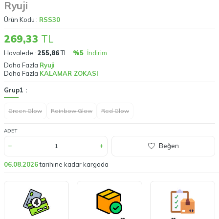
Ryuji
Ürün Kodu :
RSS30
269,33
TL
Havalede :
255,86
TL
%5
İndirim
Daha Fazla
Ryuji
Daha Fazla
KALAMAR ZOKASI
Grup1 :
Green Glow
Rainbow Glow
Red Glow
ADET
Beğen
06.08.2026
tarihine kadar kargoda