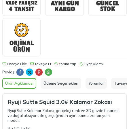
Listeye Ekle
Tavsiye Et
Yorum Yap
Fiyat Alarmı
Paylaş
Ürün Açıklaması
Ödeme Seçenekleri
Yorumlar
Tavsiye 
Ryuji Sutte Squid 3.0# Kalamar Zokası
Ryuji Sutte Kalamar Zokası, gerçekçi renk ve 3D gövde tasarımı
ve doğal aksiyonu ile gerçeğinden ayırt etmesi zor bir yem
modeli.
9.5 Cm 15 Gr