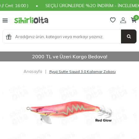
mt: 16:00 )
•
SEÇİLİ ÜRÜNLERDE %2O İNDİRİM - İNCELEMEK İÇ
0
2000 TL ve Üzeri Kargo Bedava!
Anasayfa
|
Ryuji Sutte Squid 3.0 Kalamar Zokası