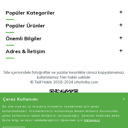
Popüler Kategoriler
Popüler Ürünler
Önemli Bilgiler
Adres & İletişim
Site içerisindeki fotoğraflar ve yazılar kesinlikle izinsiz kopyalanamaz,
kullanılamaz. Her hakkı saklıdır.
© Telif Hakkı 2018-2024 sihirliolta.com
Çerez Kullanımı
X
Bu site size en iyi alışveriş hizmetini sunabilmek için çerez
kullanmaktadır. Hizmetlerimizi kullanmaya devam etmeniz durumunda,
çerez kullanımını kabul ettiğinizi varsayacağız. Çerezler hakkında daha
fazla bilgi ve nasıl reddedeceğinizi öğrenmek için
tıklayınız