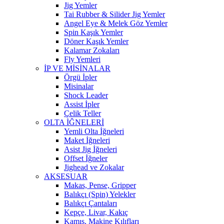
Jig Yemler
Tai Rubber & Silider Jig Yemler
Angel Eye & Melek Göz Yemler
Spin Kaşık Yemler
Döner Kaşık Yemler
Kalamar Zokaları
Fly Yemleri
İP VE MİSİNALAR
Örgü İpler
Misinalar
Shock Leader
Assist İpler
Çelik Teller
OLTA İĞNELERİ
Yemli Olta İğneleri
Maket İğneleri
Asist Jig İğneleri
Offset İğneler
Jighead ve Zokalar
AKSESUAR
Makas, Pense, Gripper
Balıkçı (Spin) Yelekler
Balıkçı Çantaları
Kepçe, Livar, Kakıç
Kamış, Makine Kılıfları