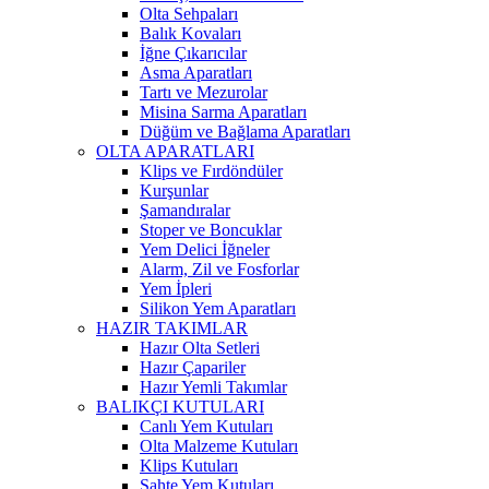
Olta Sehpaları
Balık Kovaları
İğne Çıkarıcılar
Asma Aparatları
Tartı ve Mezurolar
Misina Sarma Aparatları
Düğüm ve Bağlama Aparatları
OLTA APARATLARI
Klips ve Fırdöndüler
Kurşunlar
Şamandıralar
Stoper ve Boncuklar
Yem Delici İğneler
Alarm, Zil ve Fosforlar
Yem İpleri
Silikon Yem Aparatları
HAZIR TAKIMLAR
Hazır Olta Setleri
Hazır Çapariler
Hazır Yemli Takımlar
BALIKÇI KUTULARI
Canlı Yem Kutuları
Olta Malzeme Kutuları
Klips Kutuları
Sahte Yem Kutuları