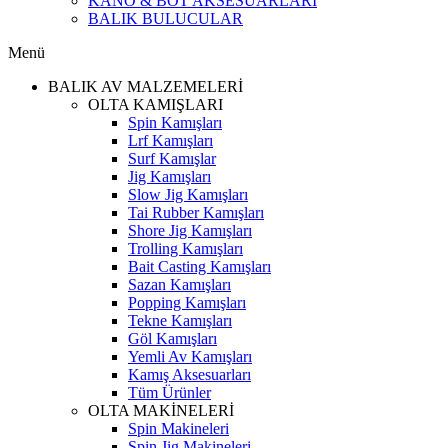
KANO & BOT AKSESUARLARI
BALIK BULUCULAR
Menü
BALIK AV MALZEMELERİ
OLTA KAMIŞLARI
Spin Kamışları
Lrf Kamışları
Surf Kamışlar
Jig Kamışları
Slow Jig Kamışları
Tai Rubber Kamışları
Shore Jig Kamışları
Trolling Kamışları
Bait Casting Kamışları
Sazan Kamışları
Popping Kamışları
Tekne Kamışları
Göl Kamışları
Yemli Av Kamışları
Kamış Aksesuarları
Tüm Ürünler
OLTA MAKİNELERİ
Spin Makineleri
Spin Jig Makineleri