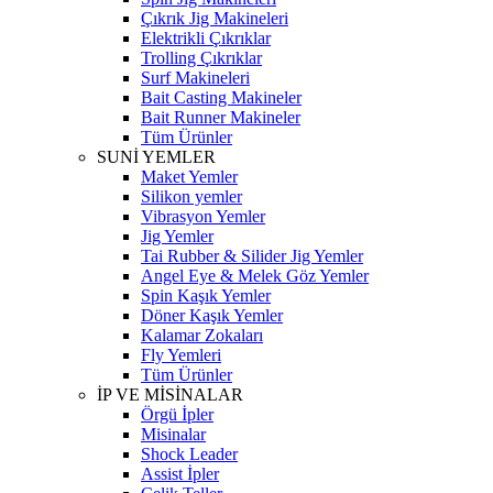
Çıkrık Jig Makineleri
Elektrikli Çıkrıklar
Trolling Çıkrıklar
Surf Makineleri
Bait Casting Makineler
Bait Runner Makineler
Tüm Ürünler
SUNİ YEMLER
Maket Yemler
Silikon yemler
Vibrasyon Yemler
Jig Yemler
Tai Rubber & Silider Jig Yemler
Angel Eye & Melek Göz Yemler
Spin Kaşık Yemler
Döner Kaşık Yemler
Kalamar Zokaları
Fly Yemleri
Tüm Ürünler
İP VE MİSİNALAR
Örgü İpler
Misinalar
Shock Leader
Assist İpler