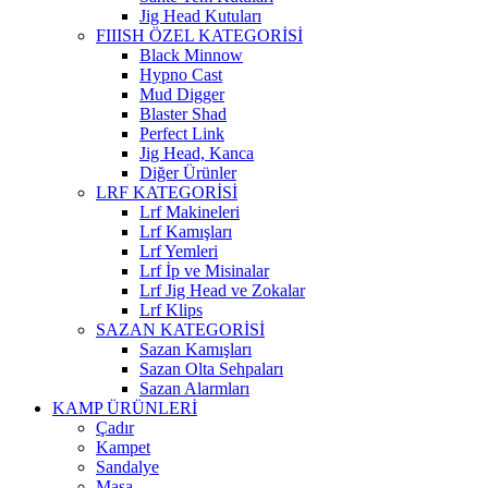
Jig Head Kutuları
FIIISH ÖZEL KATEGORİSİ
Black Minnow
Hypno Cast
Mud Digger
Blaster Shad
Perfect Link
Jig Head, Kanca
Diğer Ürünler
LRF KATEGORİSİ
Lrf Makineleri
Lrf Kamışları
Lrf Yemleri
Lrf İp ve Misinalar
Lrf Jig Head ve Zokalar
Lrf Klips
SAZAN KATEGORİSİ
Sazan Kamışları
Sazan Olta Sehpaları
Sazan Alarmları
KAMP ÜRÜNLERİ
Çadır
Kampet
Sandalye
Masa