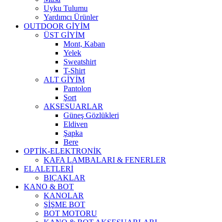
Uyku Tulumu
Yardımcı Ürünler
OUTDOOR GİYİM
ÜST GİYİM
Mont, Kaban
Yelek
Sweatshirt
T-Shirt
ALT GİYİM
Pantolon
Şort
AKSESUARLAR
Güneş Gözlükleri
Eldiven
Şapka
Bere
OPTİK-ELEKTRONİK
KAFA LAMBALARI & FENERLER
EL ALETLERİ
BIÇAKLAR
KANO & BOT
KANOLAR
ŞİŞME BOT
BOT MOTORU