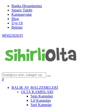
Banka Hesaplarımız
Sipariş Takibi
Kampanyalar
Blog
Üye Ol
İletişim
08502202635
0
BALIK AV MALZEMELERİ
OLTA KAMIŞLARI
Spin Kamışları
Lrf Kamışları
Surf Kamışlar