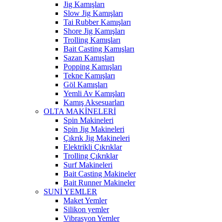
Jig Kamışları
Slow Jig Kamışları
Tai Rubber Kamışları
Shore Jig Kamışları
Trolling Kamışları
Bait Casting Kamışları
Sazan Kamışları
Popping Kamışları
Tekne Kamışları
Göl Kamışları
Yemli Av Kamışları
Kamış Aksesuarları
OLTA MAKİNELERİ
Spin Makineleri
Spin Jig Makineleri
Çıkrık Jig Makineleri
Elektrikli Çıkrıklar
Trolling Çıkrıklar
Surf Makineleri
Bait Casting Makineler
Bait Runner Makineler
SUNİ YEMLER
Maket Yemler
Silikon yemler
Vibrasyon Yemler