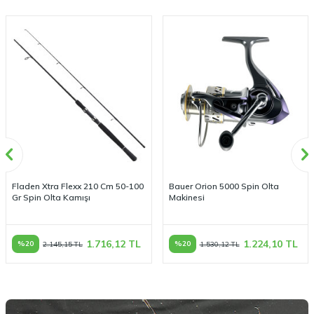
Fladen Xtra Flexx 210 Cm 50-100
Bauer Orion 5000 Spin Olta
Gr Spin Olta Kamışı
Makinesi
1.716,12
TL
1.224,10
TL
%
20
%
20
2.145,15
TL
1.530,12
TL