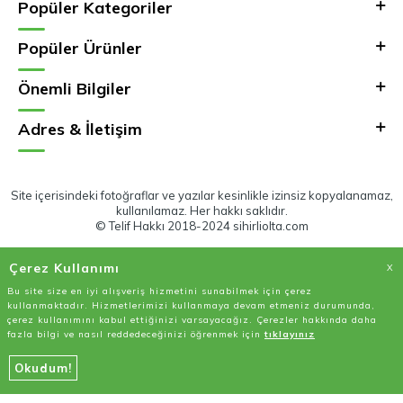
Popüler Kategoriler
Popüler Ürünler
Önemli Bilgiler
Adres & İletişim
Site içerisindeki fotoğraflar ve yazılar kesinlikle izinsiz kopyalanamaz,
kullanılamaz. Her hakkı saklıdır.
© Telif Hakkı 2018-2024 sihirliolta.com
Çerez Kullanımı
X
Bu site size en iyi alışveriş hizmetini sunabilmek için çerez
kullanmaktadır. Hizmetlerimizi kullanmaya devam etmeniz durumunda,
çerez kullanımını kabul ettiğinizi varsayacağız. Çerezler hakkında daha
fazla bilgi ve nasıl reddedeceğinizi öğrenmek için
tıklayınız
Okudum!
T
-Soft
E-Ticaret
Sistemleriyle Hazırlanmıştır.