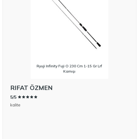
Ryuji Infinity Fuji O 230 Cm 1-15 Gr Lrf
Kamışı
RIFAT ÖZMEN
RI
5/5
5/5
kalite
Daiwa