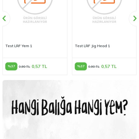
Test LRF Yem 1
Test LRF Jig Head 1
0,57
TL
0,57
TL
%
37
%
37
0,90
TL
0,90
TL