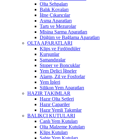
Olta Sehpaları
Balık Kovaları
İğne Çıkarıcılar
Asma Aparatları
Tartı ve Mezurolar
Misina Sarma Aparatları
Düğüm ve Bağlama Aparatları
OLTA APARATLARI
Klips ve Fırdöndüler
Kurşunlar
Şamandıralar
Stoper ve Boncuklar
Yem Delici İğneler
Alarm, Zil ve Fosforlar
Yem İpleri
Silikon Yem Aparatları
HAZIR TAKIMLAR
Hazır Olta Setleri
Hazır Çapariler
Hazır Yemli Takımlar
BALIKÇI KUTULARI
Canlı Yem Kutuları
Olta Malzeme Kutuları
Klips Kutuları
Sahte Yem Kutuları