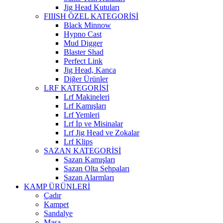
Jig Head Kutuları
FIIISH ÖZEL KATEGORİSİ
Black Minnow
Hypno Cast
Mud Digger
Blaster Shad
Perfect Link
Jig Head, Kanca
Diğer Ürünler
LRF KATEGORİSİ
Lrf Makineleri
Lrf Kamışları
Lrf Yemleri
Lrf İp ve Misinalar
Lrf Jig Head ve Zokalar
Lrf Klips
SAZAN KATEGORİSİ
Sazan Kamışları
Sazan Olta Sehpaları
Sazan Alarmları
KAMP ÜRÜNLERİ
Çadır
Kampet
Sandalye
Masa