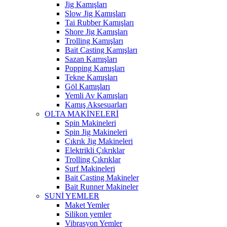
Jig Kamışları
Slow Jig Kamışları
Tai Rubber Kamışları
Shore Jig Kamışları
Trolling Kamışları
Bait Casting Kamışları
Sazan Kamışları
Popping Kamışları
Tekne Kamışları
Göl Kamışları
Yemli Av Kamışları
Kamış Aksesuarları
OLTA MAKİNELERİ
Spin Makineleri
Spin Jig Makineleri
Çıkrık Jig Makineleri
Elektrikli Çıkrıklar
Trolling Çıkrıklar
Surf Makineleri
Bait Casting Makineler
Bait Runner Makineler
SUNİ YEMLER
Maket Yemler
Silikon yemler
Vibrasyon Yemler