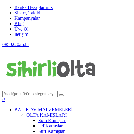
Banka Hesaplarımız
Sipariş Takibi
Kampanyalar
Blog
Üye Ol
İletişim
08502202635
0
BALIK AV MALZEMELERİ
OLTA KAMIŞLARI
Spin Kamışları
Lrf Kamışları
Surf Kamışlar