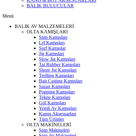
KANO & BOT AKSESUARLARI
BALIK BULUCULAR
Menü
BALIK AV MALZEMELERİ
OLTA KAMIŞLARI
Spin Kamışları
Lrf Kamışları
Surf Kamışlar
Jig Kamışları
Slow Jig Kamışları
Tai Rubber Kamışları
Shore Jig Kamışları
Trolling Kamışları
Bait Casting Kamışları
Sazan Kamışları
Popping Kamışları
Tekne Kamışları
Göl Kamışları
Yemli Av Kamışları
Kamış Aksesuarları
Tüm Ürünler
OLTA MAKİNELERİ
Spin Makineleri
Spin Jig Makineleri