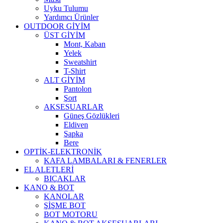
Uyku Tulumu
Yardımcı Ürünler
OUTDOOR GİYİM
ÜST GİYİM
Mont, Kaban
Yelek
Sweatshirt
T-Shirt
ALT GİYİM
Pantolon
Şort
AKSESUARLAR
Güneş Gözlükleri
Eldiven
Şapka
Bere
OPTİK-ELEKTRONİK
KAFA LAMBALARI & FENERLER
EL ALETLERİ
BIÇAKLAR
KANO & BOT
KANOLAR
ŞİŞME BOT
BOT MOTORU