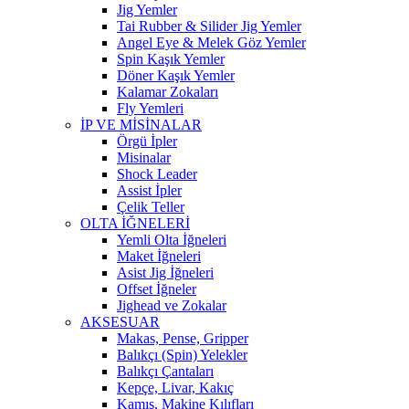
Jig Yemler
Tai Rubber & Silider Jig Yemler
Angel Eye & Melek Göz Yemler
Spin Kaşık Yemler
Döner Kaşık Yemler
Kalamar Zokaları
Fly Yemleri
İP VE MİSİNALAR
Örgü İpler
Misinalar
Shock Leader
Assist İpler
Çelik Teller
OLTA İĞNELERİ
Yemli Olta İğneleri
Maket İğneleri
Asist Jig İğneleri
Offset İğneler
Jighead ve Zokalar
AKSESUAR
Makas, Pense, Gripper
Balıkçı (Spin) Yelekler
Balıkçı Çantaları
Kepçe, Livar, Kakıç
Kamış, Makine Kılıfları