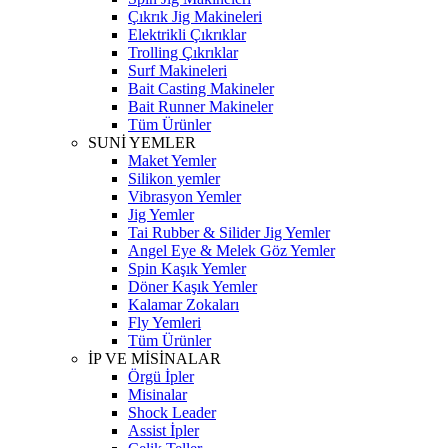
Çıkrık Jig Makineleri
Elektrikli Çıkrıklar
Trolling Çıkrıklar
Surf Makineleri
Bait Casting Makineler
Bait Runner Makineler
Tüm Ürünler
SUNİ YEMLER
Maket Yemler
Silikon yemler
Vibrasyon Yemler
Jig Yemler
Tai Rubber & Silider Jig Yemler
Angel Eye & Melek Göz Yemler
Spin Kaşık Yemler
Döner Kaşık Yemler
Kalamar Zokaları
Fly Yemleri
Tüm Ürünler
İP VE MİSİNALAR
Örgü İpler
Misinalar
Shock Leader
Assist İpler