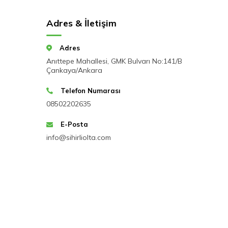
Adres & İletişim
Adres
Anıttepe Mahallesi, GMK Bulvarı No:141/B
Çankaya/Ankara
Telefon Numarası
08502202635
E-Posta
info@sihirliolta.com