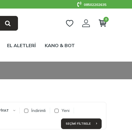
08502202635
0
EL ALETLERİ
KANO & BOT
İndirimli
Yeni
FIYAT
SEÇIMI FILTRELE