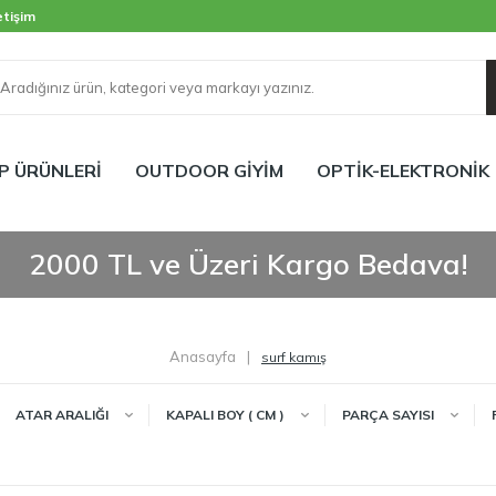
etişim
P ÜRÜNLERİ
OUTDOOR GİYİM
OPTİK-ELEKTRONİK
2000 TL ve Üzeri Kargo Bedava!
Anasayfa
|
surf kamış
ATAR ARALIĞI
KAPALI BOY ( CM )
PARÇA SAYISI