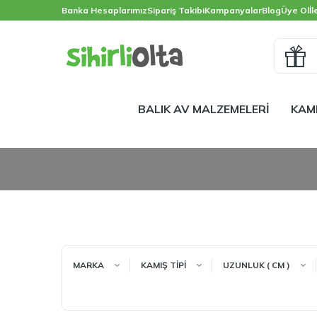
Banka Hesaplarımız
Sipariş Takibi
Kampanyalar
Blog
Üye Ol
İl
BALIK AV MALZEMELERİ
KAM
MARKA
KAMIŞ TİPİ
UZUNLUK ( CM )