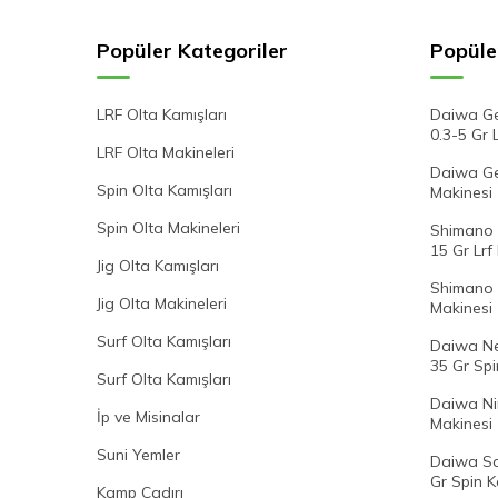
Popüler Kategoriler
Popüle
LRF Olta Kamışları
Daiwa Ge
0.3-5 Gr 
LRF Olta Makineleri
Daiwa Gek
Spin Olta Kamışları
Makinesi
Spin Olta Makineleri
Shimano 
15 Gr Lrf
Jig Olta Kamışları
Shimano 
Jig Olta Makineleri
Makinesi
Surf Olta Kamışları
Daiwa Ne
35 Gr Spi
Surf Olta Kamışları
Daiwa Ni
İp ve Misinalar
Makinesi
Suni Yemler
Daiwa Sa
Gr Spin K
Kamp Çadırı