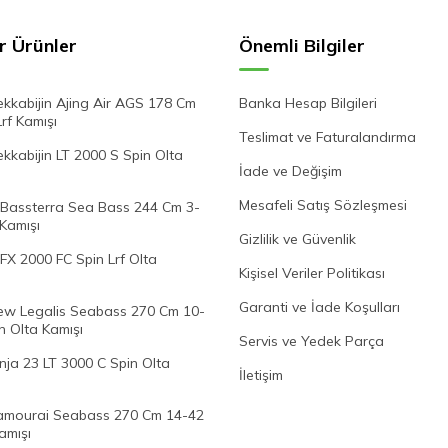
r Ürünler
Önemli Bilgiler
kkabijin Ajing Air AGS 178 Cm
Banka Hesap Bilgileri
Lrf Kamışı
Teslimat ve Faturalandırma
kabijin LT 2000 S Spin Olta
İade ve Değişim
Mesafeli Satış Sözleşmesi
Bassterra Sea Bass 244 Cm 3-
 Kamışı
Gizlilik ve Güvenlik
FX 2000 FC Spin Lrf Olta
Kişisel Veriler Politikası
Garanti ve İade Koşulları
w Legalis Seabass 270 Cm 10-
n Olta Kamışı
Servis ve Yedek Parça
nja 23 LT 3000 C Spin Olta
İletişim
mourai Seabass 270 Cm 14-42
amışı