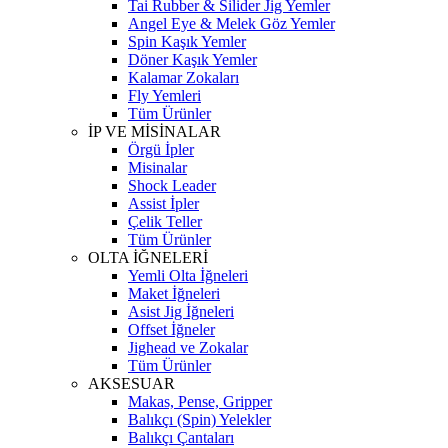
Tai Rubber & Silider Jig Yemler
Angel Eye & Melek Göz Yemler
Spin Kaşık Yemler
Döner Kaşık Yemler
Kalamar Zokaları
Fly Yemleri
Tüm Ürünler
İP VE MİSİNALAR
Örgü İpler
Misinalar
Shock Leader
Assist İpler
Çelik Teller
Tüm Ürünler
OLTA İĞNELERİ
Yemli Olta İğneleri
Maket İğneleri
Asist Jig İğneleri
Offset İğneler
Jighead ve Zokalar
Tüm Ürünler
AKSESUAR
Makas, Pense, Gripper
Balıkçı (Spin) Yelekler
Balıkçı Çantaları