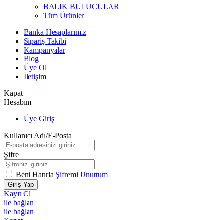
BALIK BULUCULAR
Tüm Ürünler
Banka Hesaplarımız
Sipariş Takibi
Kampanyalar
Blog
Üye Ol
İletişim
Kapat
Hesabım
Üye Girişi
Kullanıcı Adı/E-Posta
Şifre
Beni Hatırla
Şifremi Unuttum
Giriş Yap
Kayıt Ol
ile bağlan
ile bağlan