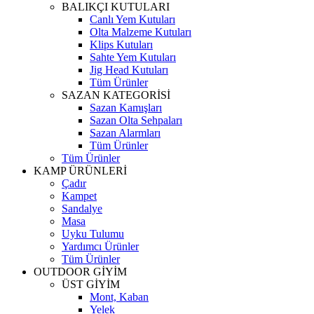
BALIKÇI KUTULARI
Canlı Yem Kutuları
Olta Malzeme Kutuları
Klips Kutuları
Sahte Yem Kutuları
Jig Head Kutuları
Tüm Ürünler
SAZAN KATEGORİSİ
Sazan Kamışları
Sazan Olta Sehpaları
Sazan Alarmları
Tüm Ürünler
Tüm Ürünler
KAMP ÜRÜNLERİ
Çadır
Kampet
Sandalye
Masa
Uyku Tulumu
Yardımcı Ürünler
Tüm Ürünler
OUTDOOR GİYİM
ÜST GİYİM
Mont, Kaban
Yelek