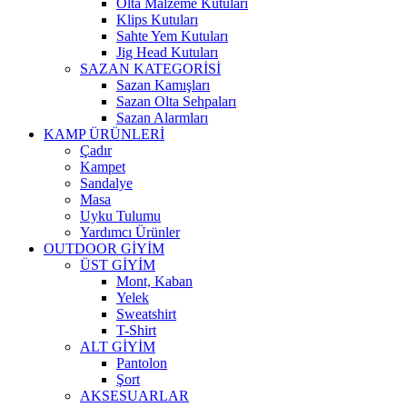
Olta Malzeme Kutuları
Klips Kutuları
Sahte Yem Kutuları
Jig Head Kutuları
SAZAN KATEGORİSİ
Sazan Kamışları
Sazan Olta Sehpaları
Sazan Alarmları
KAMP ÜRÜNLERİ
Çadır
Kampet
Sandalye
Masa
Uyku Tulumu
Yardımcı Ürünler
OUTDOOR GİYİM
ÜST GİYİM
Mont, Kaban
Yelek
Sweatshirt
T-Shirt
ALT GİYİM
Pantolon
Şort
AKSESUARLAR