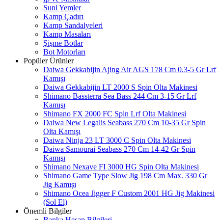
Suni Yemler
Kamp Çadırı
Kamp Sandalyeleri
Kamp Masaları
Şişme Botlar
Bot Motorları
Popüler Ürünler
Daiwa Gekkabijin Ajing Air AGS 178 Cm 0.3-5 Gr Lrf
Kamışı
Daiwa Gekkabijin LT 2000 S Spin Olta Makinesi
Shimano Bassterra Sea Bass 244 Cm 3-15 Gr Lrf
Kamışı
Shimano FX 2000 FC Spin Lrf Olta Makinesi
Daiwa New Legalis Seabass 270 Cm 10-35 Gr Spin
Olta Kamışı
Daiwa Ninja 23 LT 3000 C Spin Olta Makinesi
Daiwa Samourai Seabass 270 Cm 14-42 Gr Spin
Kamışı
Shimano Nexave FI 3000 HG Spin Olta Makinesi
Shimano Game Type Slow Jig 198 Cm Max. 330 Gr
Jig Kamışı
Shimano Ocea Jigger F Custom 2001 HG Jig Makinesi
(Sol El)
Önemli Bilgiler
Banka Hesap Bilgileri