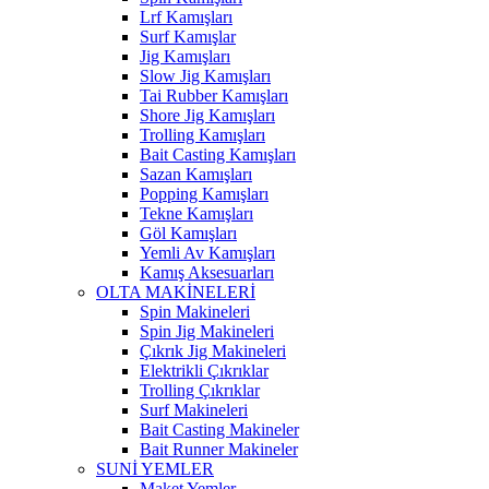
Lrf Kamışları
Surf Kamışlar
Jig Kamışları
Slow Jig Kamışları
Tai Rubber Kamışları
Shore Jig Kamışları
Trolling Kamışları
Bait Casting Kamışları
Sazan Kamışları
Popping Kamışları
Tekne Kamışları
Göl Kamışları
Yemli Av Kamışları
Kamış Aksesuarları
OLTA MAKİNELERİ
Spin Makineleri
Spin Jig Makineleri
Çıkrık Jig Makineleri
Elektrikli Çıkrıklar
Trolling Çıkrıklar
Surf Makineleri
Bait Casting Makineler
Bait Runner Makineler
SUNİ YEMLER
Maket Yemler