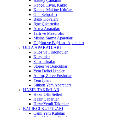
Balıkçı Çantaları
Kepçe, Livar, Kakıç
Kamış, Makine Kılıfları
Olta Sehpaları
Balık Kovaları
İğne Çıkarıcılar
Asma Aparatları
Tartı ve Mezurolar
Misina Sarma Aparatları
Düğüm ve Bağlama Aparatları
OLTA APARATLARI
Klips ve Fırdöndüler
Kurşunlar
Şamandıralar
Stoper ve Boncuklar
Yem Delici İğneler
Alarm, Zil ve Fosforlar
Yem İpleri
Silikon Yem Aparatları
HAZIR TAKIMLAR
Hazır Olta Setleri
Hazır Çapariler
Hazır Yemli Takımlar
BALIKÇI KUTULARI
Canlı Yem Kutuları