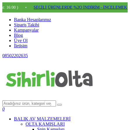
0 )
•
SEÇİLİ ÜRÜNLERDE %2O İNDİRİM - İNCELEMEK İÇİN T
Banka Hesaplarımız
Sipariş Takibi
Kampanyalar
Blog
Üye Ol
İletişim
08502202635
0
BALIK AV MALZEMELERİ
OLTA KAMIŞLARI
Spin Kamışları