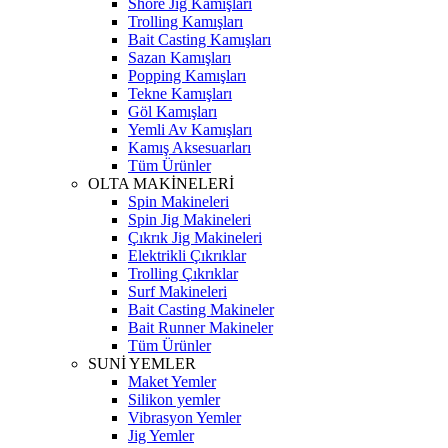
Shore Jig Kamışları
Trolling Kamışları
Bait Casting Kamışları
Sazan Kamışları
Popping Kamışları
Tekne Kamışları
Göl Kamışları
Yemli Av Kamışları
Kamış Aksesuarları
Tüm Ürünler
OLTA MAKİNELERİ
Spin Makineleri
Spin Jig Makineleri
Çıkrık Jig Makineleri
Elektrikli Çıkrıklar
Trolling Çıkrıklar
Surf Makineleri
Bait Casting Makineler
Bait Runner Makineler
Tüm Ürünler
SUNİ YEMLER
Maket Yemler
Silikon yemler
Vibrasyon Yemler
Jig Yemler