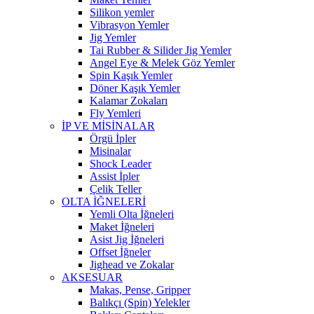
Silikon yemler
Vibrasyon Yemler
Jig Yemler
Tai Rubber & Silider Jig Yemler
Angel Eye & Melek Göz Yemler
Spin Kaşık Yemler
Döner Kaşık Yemler
Kalamar Zokaları
Fly Yemleri
İP VE MİSİNALAR
Örgü İpler
Misinalar
Shock Leader
Assist İpler
Çelik Teller
OLTA İĞNELERİ
Yemli Olta İğneleri
Maket İğneleri
Asist Jig İğneleri
Offset İğneler
Jighead ve Zokalar
AKSESUAR
Makas, Pense, Gripper
Balıkçı (Spin) Yelekler