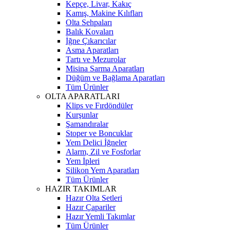
Kepçe, Livar, Kakıç
Kamış, Makine Kılıfları
Olta Sehpaları
Balık Kovaları
İğne Çıkarıcılar
Asma Aparatları
Tartı ve Mezurolar
Misina Sarma Aparatları
Düğüm ve Bağlama Aparatları
Tüm Ürünler
OLTA APARATLARI
Klips ve Fırdöndüler
Kurşunlar
Şamandıralar
Stoper ve Boncuklar
Yem Delici İğneler
Alarm, Zil ve Fosforlar
Yem İpleri
Silikon Yem Aparatları
Tüm Ürünler
HAZIR TAKIMLAR
Hazır Olta Setleri
Hazır Çapariler
Hazır Yemli Takımlar
Tüm Ürünler