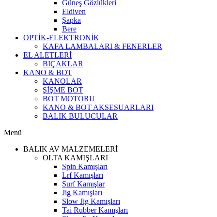
Güneş Gözlükleri
Eldiven
Şapka
Bere
OPTİK-ELEKTRONİK
KAFA LAMBALARI & FENERLER
EL ALETLERİ
BIÇAKLAR
KANO & BOT
KANOLAR
ŞİŞME BOT
BOT MOTORU
KANO & BOT AKSESUARLARI
BALIK BULUCULAR
Menü
BALIK AV MALZEMELERİ
OLTA KAMIŞLARI
Spin Kamışları
Lrf Kamışları
Surf Kamışlar
Jig Kamışları
Slow Jig Kamışları
Tai Rubber Kamışları