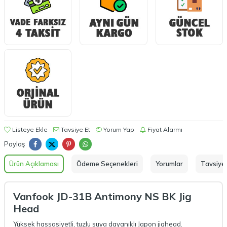
Listeye Ekle
Tavsiye Et
Yorum Yap
Fiyat Alarmı
Paylaş
Ürün Açıklaması
Ödeme Seçenekleri
Yorumlar
Tavsiye 
Vanfook JD-31B Antimony NS BK Jig
Head
Yüksek hassasiyetli, tuzlu suya dayanıklı Japon jighead.