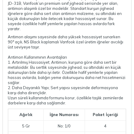
JD-31B, Vanfook’un premium sınıf jighead serisinde yer alan,
antimon alaşımlı özel bir modeldir. Standart kurşun jighead
iğnelere göre daha sert olan antimon malzeme, su altındaki en
küçük dokunuşları bile iletecek kadar hassasiyet sunar. Bu
sayede özellikle hafif yemlerle yapılan hassas avlarda fark
yaratır.
Antimon alaşımı sayesinde daha yüksek hassasiyet sunarken
90° açılı, NS Black kaplamalı Vanfook özel üretim iğneler avcılığı
üst seviyeye taşır.
Antimon Kullanımının Avantajları
1. Artırılmış Hassasiyet; Antimon, kurşuna göre daha sert bir
metaloiddir. Bu sertlik sayesinde jighead, su altındaki en küçük
dokunuşları bile daha iyi iletir. Özellikle hafif yemlerle yapılan
hassas avlarda, balığın yeme dokunuşunu daha net hissetmenizi
sağlar.
2. Daha Dayanıklı Yapı; Sert yapısı sayesinde deformasyona
karşı daha dirençlidir.
Uzun süreli kullanımda formunu korur, özellikle taşlık zeminlerde
darbelere karşı daha sağlamdır.
Ağırlık
İğne Numarası
Paket İçeriği
5 Gr
No: 1/0
4