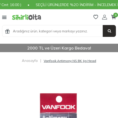
: 16:00 )
•
SEÇİLİ ÜRÜNLERDE %2O İNDİRİM - İNCELEMEK İÇİ
0
2000 TL ve Üzeri Kargo Bedava!
Anasayfa
|
Vanfook Antimony NS BK Jig Head