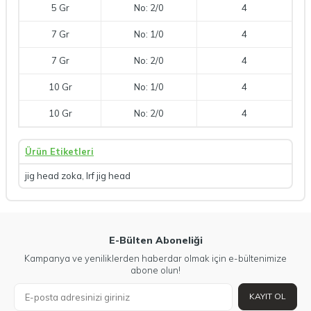
5 Gr
No: 2/0
4
7 Gr
No: 1/0
4
7 Gr
No: 2/0
4
10 Gr
No: 1/0
4
10 Gr
No: 2/0
4
Ürün Etiketleri
jig head zoka
,
lrf jig head
E-Bülten Aboneliği
Kampanya ve yeniliklerden haberdar olmak için e-bültenimize
abone olun!
KAYIT OL