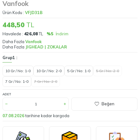
Vanfook
Ürün Kodu :
VFJD31B
448,50
TL
Havalede :
426,08
TL
%5
İndirim
Daha Fazla
Vanfook
Daha Fazla
JIGHEAD | ZOKALAR
Grup1 :
10 Gr / No: 1-0
10 Gr / No: 2-0
5 Gr / No: 1-0
5 Gr / No: 2-0
7 Gr / No: 1-0
7 Gr / No: 2-0
ADET
Beğen
07.08.2026
tarihine kadar kargoda