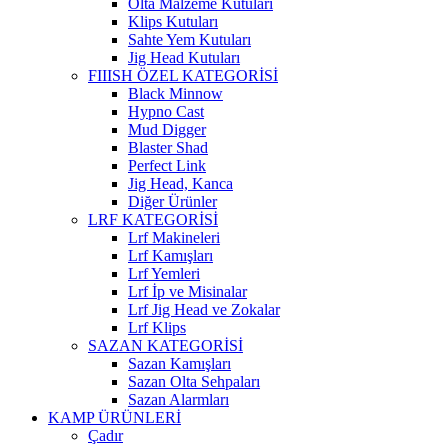
Olta Malzeme Kutuları
Klips Kutuları
Sahte Yem Kutuları
Jig Head Kutuları
FIIISH ÖZEL KATEGORİSİ
Black Minnow
Hypno Cast
Mud Digger
Blaster Shad
Perfect Link
Jig Head, Kanca
Diğer Ürünler
LRF KATEGORİSİ
Lrf Makineleri
Lrf Kamışları
Lrf Yemleri
Lrf İp ve Misinalar
Lrf Jig Head ve Zokalar
Lrf Klips
SAZAN KATEGORİSİ
Sazan Kamışları
Sazan Olta Sehpaları
Sazan Alarmları
KAMP ÜRÜNLERİ
Çadır