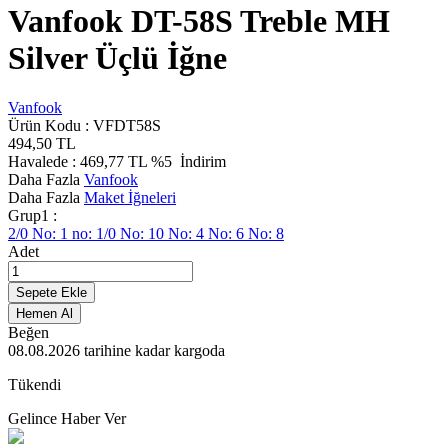
Vanfook DT-58S Treble MH
Silver Üçlü İğne
Vanfook
Ürün Kodu :
VFDT58S
494,50
TL
Havalede :
469,77
TL
%5
İndirim
Daha Fazla
Vanfook
Daha Fazla
Maket İğneleri
Grup1 :
2/0
No: 1
no: 1/0
No: 10
No: 4
No: 6
No: 8
Adet
Sepete Ekle
Hemen Al
Beğen
08.08.2026
tarihine kadar kargoda
Tükendi
Gelince Haber Ver