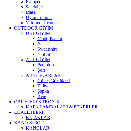
Kampet
Sandalye
Masa
Uyku Tulumu
Yardımcı Ürünler
OUTDOOR GİYİM
ÜST GİYİM
Mont, Kaban
Yelek
Sweatshirt
T-Shirt
ALT GİYİM
Pantolon
Şort
AKSESUARLAR
Güneş Gözlükleri
Eldiven
Şapka
Bere
OPTİK-ELEKTRONİK
KAFA LAMBALARI & FENERLER
EL ALETLERİ
BIÇAKLAR
KANO & BOT
KANOLAR