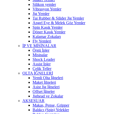
Silikon yemler
Vibrasyon Yemler
Jig Yemler
Tai Rubber & Silider Jig Yemler
Angel Eye & Melek Göz Yemler
Spin Kaşık Yemler
Döner Kaşık Yemler
Kalamar Zokaları
Fly Yemleri
İP VE MİSİNALAR
Örgü İpler
Misinalar
Shock Leader
Assist İpler
Çelik Teller
OLTA İĞNELERİ
Yemli Olta İğneleri
Maket İğneleri
Asist Jig İğneleri
Offset İğneler
Jighead ve Zokalar
AKSESUAR
Makas, Pense, Gripper
Balıkçı (Spin) Yelekler