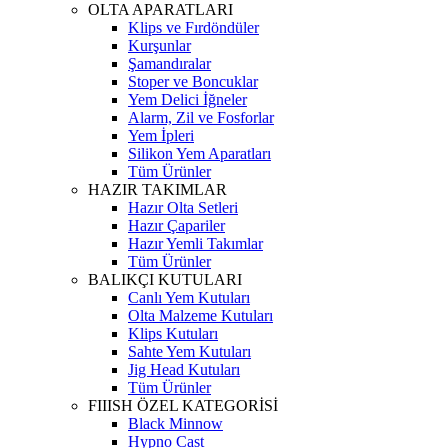
OLTA APARATLARI
Klips ve Fırdöndüler
Kurşunlar
Şamandıralar
Stoper ve Boncuklar
Yem Delici İğneler
Alarm, Zil ve Fosforlar
Yem İpleri
Silikon Yem Aparatları
Tüm Ürünler
HAZIR TAKIMLAR
Hazır Olta Setleri
Hazır Çapariler
Hazır Yemli Takımlar
Tüm Ürünler
BALIKÇI KUTULARI
Canlı Yem Kutuları
Olta Malzeme Kutuları
Klips Kutuları
Sahte Yem Kutuları
Jig Head Kutuları
Tüm Ürünler
FIIISH ÖZEL KATEGORİSİ
Black Minnow
Hypno Cast