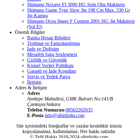
Shimano Nexave FI 3000 HG Spin Olta Makinesi
Shimano Game Type Slow Jig 198 Cm Max. 330 Gr
Jig Kamışı
Shimano Ocea Jigger F Custom 2001 HG Jig Makinesi
(Sol El)
Önemli Bilgiler
Banka Hesap Bilgileri
Teslimat ve Faturalandırma
İade ve Değişim
Mesafeli Satış Sözleşmesi
Gizlilik ve Güvenlik
Kişisel Veriler Politikası
Garanti ve İade Koşulları
Servis ve Yedek Parça
İletişim
Adres & İletişim
Adres
Anıttepe Mahallesi, GMK Bulvarı No:141/B
Çankaya/Ankara
Telefon Numarası
08502202635
E-Posta
info@sihirliolta.com
Site içerisindeki fotoğraflar ve yazılar kesinlikle izinsiz
kopyalanamaz, kullanılamaz. Her hakkı saklıdır.
© Telif Hakkı 2018-2024 sihirliolta.com