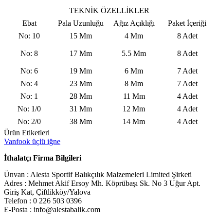
TEKNİK ÖZELLİKLER
Ebat
Pala Uzunluğu
Ağız Açıklığı
Paket İçeriği
No: 10
15 Mm
4 Mm
8 Adet
No: 8
17 Mm
5.5 Mm
8 Adet
No: 6
19 Mm
6 Mm
7 Adet
No: 4
23 Mm
8 Mm
7 Adet
No: 1
28 Mm
11 Mm
4 Adet
No: 1/0
31 Mm
12 Mm
4 Adet
No: 2/0
38 Mm
14 Mm
4 Adet
Ürün Etiketleri
Vanfook üçlü iğne
İthalatçı Firma Bilgileri
Ünvan : Alesta Sportif Balıkçılık Malzemeleri Limited Şirketi
Adres : Mehmet Akif Ersoy Mh. Köprübaşı Sk. No 3 Uğur Apt.
Giriş Kat, Çiftlikköy/Yalova
Telefon : 0 226 503 0396
E-Posta : info@alestabalik.com