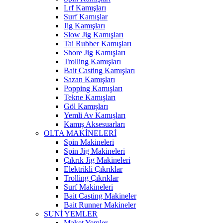
Lrf Kamışları
Surf Kamışlar
Jig Kamışları
Slow Jig Kamışları
Tai Rubber Kamışları
Shore Jig Kamışları
Trolling Kamışları
Bait Casting Kamışları
Sazan Kamışları
Popping Kamışları
Tekne Kamışları
Göl Kamışları
Yemli Av Kamışları
Kamış Aksesuarları
OLTA MAKİNELERİ
Spin Makineleri
Spin Jig Makineleri
Çıkrık Jig Makineleri
Elektrikli Çıkrıklar
Trolling Çıkrıklar
Surf Makineleri
Bait Casting Makineler
Bait Runner Makineler
SUNİ YEMLER
Maket Yemler