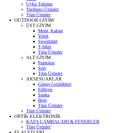
Uyku Tulumu
Yardımcı Ürünler
Tüm Ürünler
OUTDOOR GİYİM
ÜST GİYİM
Mont, Kaban
Yelek
Sweatshirt
T-Shirt
Tüm Ürünler
ALT GİYİM
Pantolon
Şort
Tüm Ürünler
AKSESUARLAR
Güneş Gözlükleri
Eldiven
Şapka
Bere
Tüm Ürünler
Tüm Ürünler
OPTİK-ELEKTRONİK
KAFA LAMBALARI & FENERLER
Tüm Ürünler
EL ALETLERİ