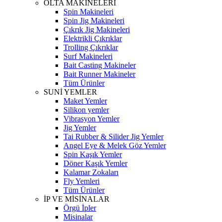
OLTA MAKİNELERİ
Spin Makineleri
Spin Jig Makineleri
Çıkrık Jig Makineleri
Elektrikli Çıkrıklar
Trolling Çıkrıklar
Surf Makineleri
Bait Casting Makineler
Bait Runner Makineler
Tüm Ürünler
SUNİ YEMLER
Maket Yemler
Silikon yemler
Vibrasyon Yemler
Jig Yemler
Tai Rubber & Silider Jig Yemler
Angel Eye & Melek Göz Yemler
Spin Kaşık Yemler
Döner Kaşık Yemler
Kalamar Zokaları
Fly Yemleri
Tüm Ürünler
İP VE MİSİNALAR
Örgü İpler
Misinalar