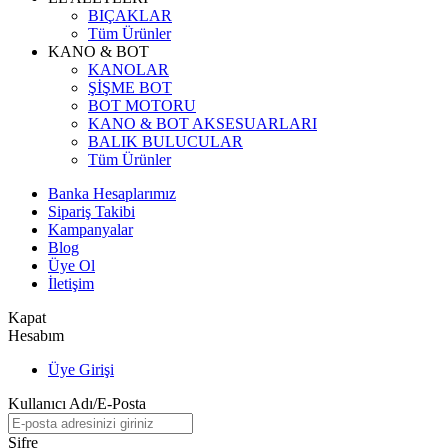
BIÇAKLAR
Tüm Ürünler
KANO & BOT
KANOLAR
ŞİŞME BOT
BOT MOTORU
KANO & BOT AKSESUARLARI
BALIK BULUCULAR
Tüm Ürünler
Banka Hesaplarımız
Sipariş Takibi
Kampanyalar
Blog
Üye Ol
İletişim
Kapat
Hesabım
Üye Girişi
Kullanıcı Adı/E-Posta
Şifre