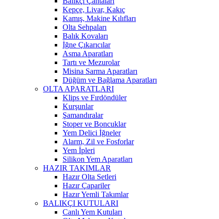
Balıkçı Çantaları
Kepçe, Livar, Kakıç
Kamış, Makine Kılıfları
Olta Sehpaları
Balık Kovaları
İğne Çıkarıcılar
Asma Aparatları
Tartı ve Mezurolar
Misina Sarma Aparatları
Düğüm ve Bağlama Aparatları
OLTA APARATLARI
Klips ve Fırdöndüler
Kurşunlar
Şamandıralar
Stoper ve Boncuklar
Yem Delici İğneler
Alarm, Zil ve Fosforlar
Yem İpleri
Silikon Yem Aparatları
HAZIR TAKIMLAR
Hazır Olta Setleri
Hazır Çapariler
Hazır Yemli Takımlar
BALIKÇI KUTULARI
Canlı Yem Kutuları