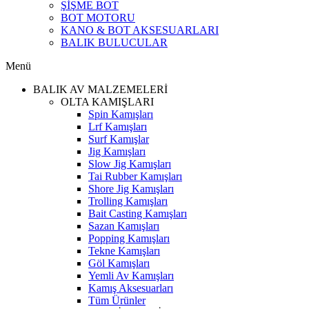
ŞİŞME BOT
BOT MOTORU
KANO & BOT AKSESUARLARI
BALIK BULUCULAR
Menü
BALIK AV MALZEMELERİ
OLTA KAMIŞLARI
Spin Kamışları
Lrf Kamışları
Surf Kamışlar
Jig Kamışları
Slow Jig Kamışları
Tai Rubber Kamışları
Shore Jig Kamışları
Trolling Kamışları
Bait Casting Kamışları
Sazan Kamışları
Popping Kamışları
Tekne Kamışları
Göl Kamışları
Yemli Av Kamışları
Kamış Aksesuarları
Tüm Ürünler