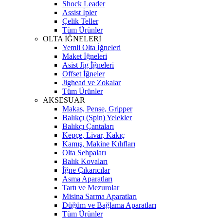
Shock Leader
Assist İpler
Çelik Teller
Tüm Ürünler
OLTA İĞNELERİ
Yemli Olta İğneleri
Maket İğneleri
Asist Jig İğneleri
Offset İğneler
Jighead ve Zokalar
Tüm Ürünler
AKSESUAR
Makas, Pense, Gripper
Balıkçı (Spin) Yelekler
Balıkçı Çantaları
Kepçe, Livar, Kakıç
Kamış, Makine Kılıfları
Olta Sehpaları
Balık Kovaları
İğne Çıkarıcılar
Asma Aparatları
Tartı ve Mezurolar
Misina Sarma Aparatları
Düğüm ve Bağlama Aparatları
Tüm Ürünler