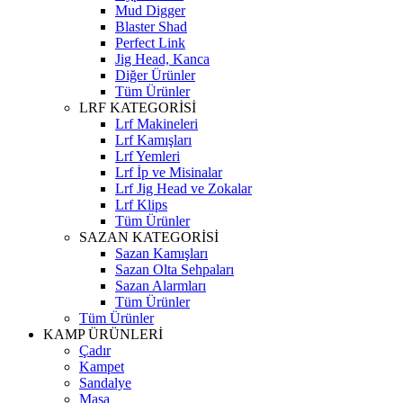
Mud Digger
Blaster Shad
Perfect Link
Jig Head, Kanca
Diğer Ürünler
Tüm Ürünler
LRF KATEGORİSİ
Lrf Makineleri
Lrf Kamışları
Lrf Yemleri
Lrf İp ve Misinalar
Lrf Jig Head ve Zokalar
Lrf Klips
Tüm Ürünler
SAZAN KATEGORİSİ
Sazan Kamışları
Sazan Olta Sehpaları
Sazan Alarmları
Tüm Ürünler
Tüm Ürünler
KAMP ÜRÜNLERİ
Çadır
Kampet
Sandalye
Masa