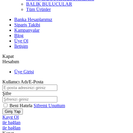
BALIK BULUCULAR
Tüm Ürünler
Banka Hesaplarımız
Sipariş Takibi
Kampanyalar
Blog
Üye Ol
İletişim
Kapat
Hesabım
Üye Girişi
Kullanıcı Adı/E-Posta
Şifre
Beni Hatırla
Şifremi Unuttum
Giriş Yap
Kayıt Ol
ile bağlan
ile bağlan