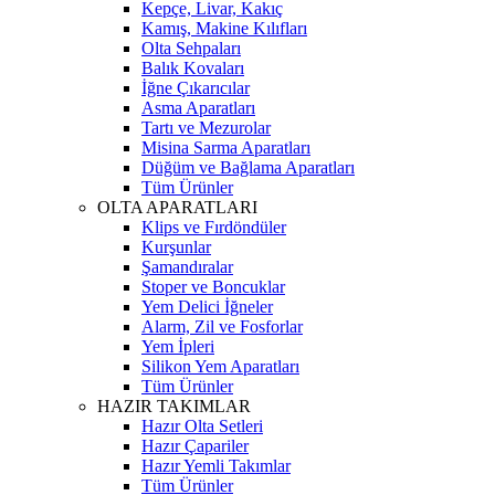
Kepçe, Livar, Kakıç
Kamış, Makine Kılıfları
Olta Sehpaları
Balık Kovaları
İğne Çıkarıcılar
Asma Aparatları
Tartı ve Mezurolar
Misina Sarma Aparatları
Düğüm ve Bağlama Aparatları
Tüm Ürünler
OLTA APARATLARI
Klips ve Fırdöndüler
Kurşunlar
Şamandıralar
Stoper ve Boncuklar
Yem Delici İğneler
Alarm, Zil ve Fosforlar
Yem İpleri
Silikon Yem Aparatları
Tüm Ürünler
HAZIR TAKIMLAR
Hazır Olta Setleri
Hazır Çapariler
Hazır Yemli Takımlar
Tüm Ürünler