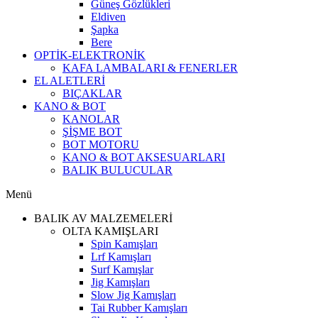
Güneş Gözlükleri
Eldiven
Şapka
Bere
OPTİK-ELEKTRONİK
KAFA LAMBALARI & FENERLER
EL ALETLERİ
BIÇAKLAR
KANO & BOT
KANOLAR
ŞİŞME BOT
BOT MOTORU
KANO & BOT AKSESUARLARI
BALIK BULUCULAR
Menü
BALIK AV MALZEMELERİ
OLTA KAMIŞLARI
Spin Kamışları
Lrf Kamışları
Surf Kamışlar
Jig Kamışları
Slow Jig Kamışları
Tai Rubber Kamışları