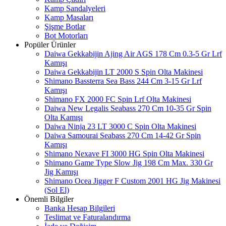
Kamp Sandalyeleri
Kamp Masaları
Şişme Botlar
Bot Motorları
Popüler Ürünler
Daiwa Gekkabijin Ajing Air AGS 178 Cm 0.3-5 Gr Lrf
Kamışı
Daiwa Gekkabijin LT 2000 S Spin Olta Makinesi
Shimano Bassterra Sea Bass 244 Cm 3-15 Gr Lrf
Kamışı
Shimano FX 2000 FC Spin Lrf Olta Makinesi
Daiwa New Legalis Seabass 270 Cm 10-35 Gr Spin
Olta Kamışı
Daiwa Ninja 23 LT 3000 C Spin Olta Makinesi
Daiwa Samourai Seabass 270 Cm 14-42 Gr Spin
Kamışı
Shimano Nexave FI 3000 HG Spin Olta Makinesi
Shimano Game Type Slow Jig 198 Cm Max. 330 Gr
Jig Kamışı
Shimano Ocea Jigger F Custom 2001 HG Jig Makinesi
(Sol El)
Önemli Bilgiler
Banka Hesap Bilgileri
Teslimat ve Faturalandırma