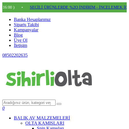
 )
•
SEÇİLİ ÜRÜNLERDE %2O İNDİRİM - İNCELEMEK İÇİN TI
Banka Hesaplarımız
Sipariş Takibi
Kampanyalar
Blog
Üye Ol
İletişim
08502202635
0
BALIK AV MALZEMELERİ
OLTA KAMIŞLARI
Spin Kamışları