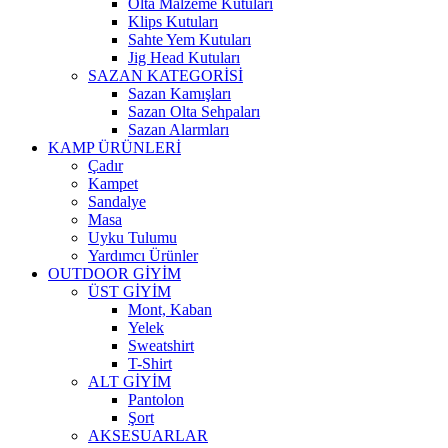
Olta Malzeme Kutuları
Klips Kutuları
Sahte Yem Kutuları
Jig Head Kutuları
SAZAN KATEGORİSİ
Sazan Kamışları
Sazan Olta Sehpaları
Sazan Alarmları
KAMP ÜRÜNLERİ
Çadır
Kampet
Sandalye
Masa
Uyku Tulumu
Yardımcı Ürünler
OUTDOOR GİYİM
ÜST GİYİM
Mont, Kaban
Yelek
Sweatshirt
T-Shirt
ALT GİYİM
Pantolon
Şort
AKSESUARLAR