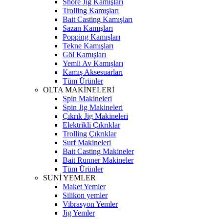
Shore Jig Kamışları
Trolling Kamışları
Bait Casting Kamışları
Sazan Kamışları
Popping Kamışları
Tekne Kamışları
Göl Kamışları
Yemli Av Kamışları
Kamış Aksesuarları
Tüm Ürünler
OLTA MAKİNELERİ
Spin Makineleri
Spin Jig Makineleri
Çıkrık Jig Makineleri
Elektrikli Çıkrıklar
Trolling Çıkrıklar
Surf Makineleri
Bait Casting Makineler
Bait Runner Makineler
Tüm Ürünler
SUNİ YEMLER
Maket Yemler
Silikon yemler
Vibrasyon Yemler
Jig Yemler