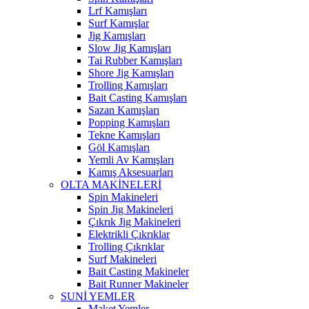
Lrf Kamışları
Surf Kamışlar
Jig Kamışları
Slow Jig Kamışları
Tai Rubber Kamışları
Shore Jig Kamışları
Trolling Kamışları
Bait Casting Kamışları
Sazan Kamışları
Popping Kamışları
Tekne Kamışları
Göl Kamışları
Yemli Av Kamışları
Kamış Aksesuarları
OLTA MAKİNELERİ
Spin Makineleri
Spin Jig Makineleri
Çıkrık Jig Makineleri
Elektrikli Çıkrıklar
Trolling Çıkrıklar
Surf Makineleri
Bait Casting Makineler
Bait Runner Makineler
SUNİ YEMLER
Maket Yemler