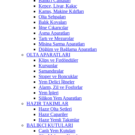
Balıkçı Çantaları
Kepçe, Livar, Kakıç
Kamış, Makine Kılıfları
Olta Sehpaları
Balık Kovaları
İğne Çıkarıcılar
Asma Aparatları
Tartı ve Mezurolar
Misina Sarma Aparatları
Düğüm ve Bağlama Aparatları
OLTA APARATLARI
Klips ve Fırdöndüler
Kurşunlar
Şamandıralar
Stoper ve Boncuklar
Yem Delici İğneler
Alarm, Zil ve Fosforlar
Yem İpleri
Silikon Yem Aparatları
HAZIR TAKIMLAR
Hazır Olta Setleri
Hazır Çapariler
Hazır Yemli Takımlar
BALIKÇI KUTULARI
Canlı Yem Kutuları