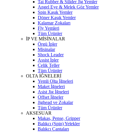
Tai Rubber & Silider Jig Yemler
Angel Eye & Melek Göz Yemler
Spin Kaşık Yemler
Döner Kaşık Yemler
Kalamar Zokaları
Fly Yemleri
Tüm Ürünler
İP VE MİSİNALAR
Örgü İpler
Misinalar
Shock Leader
Assist İpler
Çelik Teller
Tüm Ürünler
OLTA İĞNELERİ
Yemli Olta İğneleri
Maket İğneleri
Asist Jig İğneleri
Offset İğneler
Jighead ve Zokalar
Tüm Ürünler
AKSESUAR
Makas, Pense, Gripper
Balıkçı (Spin) Yelekler
Balıkçı Çantaları