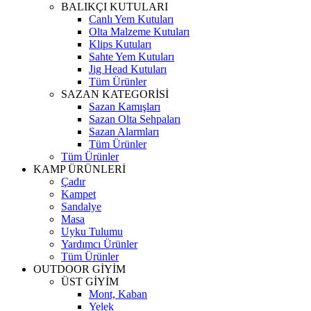
BALIKÇI KUTULARI
Canlı Yem Kutuları
Olta Malzeme Kutuları
Klips Kutuları
Sahte Yem Kutuları
Jig Head Kutuları
Tüm Ürünler
SAZAN KATEGORİSİ
Sazan Kamışları
Sazan Olta Sehpaları
Sazan Alarmları
Tüm Ürünler
Tüm Ürünler
KAMP ÜRÜNLERİ
Çadır
Kampet
Sandalye
Masa
Uyku Tulumu
Yardımcı Ürünler
Tüm Ürünler
OUTDOOR GİYİM
ÜST GİYİM
Mont, Kaban
Yelek