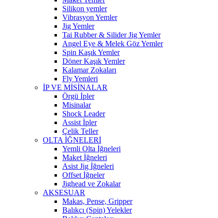
Silikon yemler
Vibrasyon Yemler
Jig Yemler
Tai Rubber & Silider Jig Yemler
Angel Eye & Melek Göz Yemler
Spin Kaşık Yemler
Döner Kaşık Yemler
Kalamar Zokaları
Fly Yemleri
İP VE MİSİNALAR
Örgü İpler
Misinalar
Shock Leader
Assist İpler
Çelik Teller
OLTA İĞNELERİ
Yemli Olta İğneleri
Maket İğneleri
Asist Jig İğneleri
Offset İğneler
Jighead ve Zokalar
AKSESUAR
Makas, Pense, Gripper
Balıkçı (Spin) Yelekler