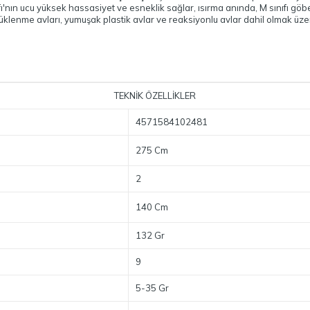
'nın ucu yüksek hassasiyet ve esneklik sağlar, ısırma anında, M sınıfı göb
lenme avları, yumuşak plastik avlar ve reaksiyonlu avlar dahil olmak üzer
TEKNİK ÖZELLİKLER
4571584102481
275 Cm
2
140 Cm
132 Gr
9
5-35 Gr