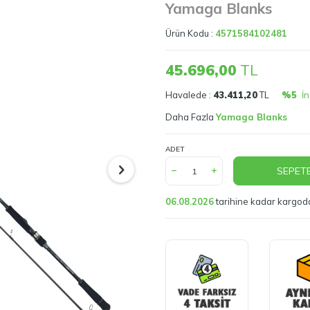
Yamaga Blanks
Ürün Kodu :
4571584102481
45.696,00
TL
Havalede :
43.411,20
TL
%5
İn
Daha Fazla
Yamaga Blanks
ADET
SEPETE
06.08.2026
tarihine kadar kargod