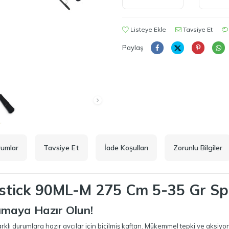
Listeye Ekle
Tavsiye Et
Paylaş
rumlar
Tavsiye Et
İade Koşulları
Zorunlu Bilgiler
stick 90ML-M 275 Cm 5-35 Gr Spi
ımaya Hazır Olun!
ı durumlara hazır avcılar için biçilmiş kaftan. Mükemmel tepki ve aksiyon 