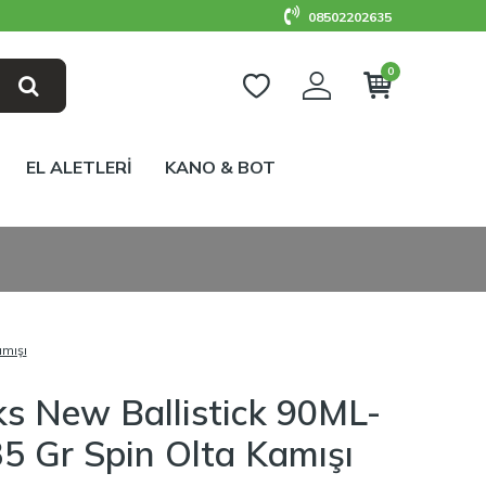
08502202635
0
EL ALETLERİ
KANO & BOT
mışı
s New Ballistick 90ML-
5 Gr Spin Olta Kamışı