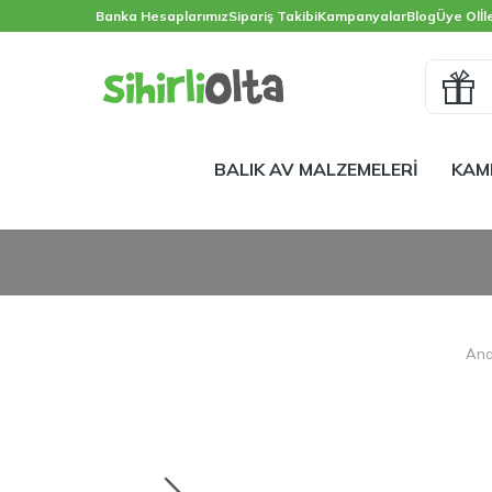
Banka Hesaplarımız
Sipariş Takibi
Kampanyalar
Blog
Üye Ol
İl
BALIK AV MALZEMELERİ
KAM
Ana