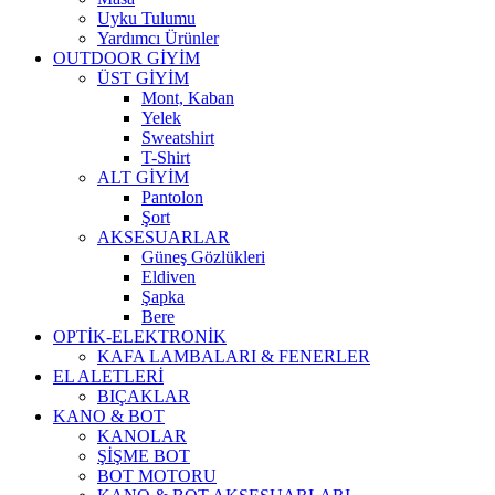
Uyku Tulumu
Yardımcı Ürünler
OUTDOOR GİYİM
ÜST GİYİM
Mont, Kaban
Yelek
Sweatshirt
T-Shirt
ALT GİYİM
Pantolon
Şort
AKSESUARLAR
Güneş Gözlükleri
Eldiven
Şapka
Bere
OPTİK-ELEKTRONİK
KAFA LAMBALARI & FENERLER
EL ALETLERİ
BIÇAKLAR
KANO & BOT
KANOLAR
ŞİŞME BOT
BOT MOTORU