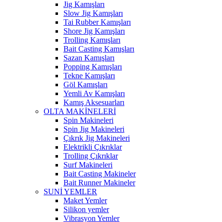
Jig Kamışları
Slow Jig Kamışları
Tai Rubber Kamışları
Shore Jig Kamışları
Trolling Kamışları
Bait Casting Kamışları
Sazan Kamışları
Popping Kamışları
Tekne Kamışları
Göl Kamışları
Yemli Av Kamışları
Kamış Aksesuarları
OLTA MAKİNELERİ
Spin Makineleri
Spin Jig Makineleri
Çıkrık Jig Makineleri
Elektrikli Çıkrıklar
Trolling Çıkrıklar
Surf Makineleri
Bait Casting Makineler
Bait Runner Makineler
SUNİ YEMLER
Maket Yemler
Silikon yemler
Vibrasyon Yemler