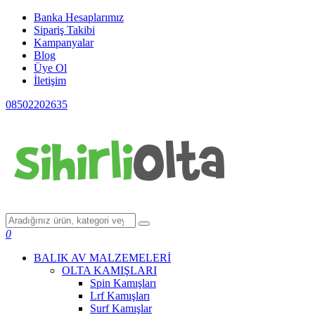
Banka Hesaplarımız
Sipariş Takibi
Kampanyalar
Blog
Üye Ol
İletişim
08502202635
0
BALIK AV MALZEMELERİ
OLTA KAMIŞLARI
Spin Kamışları
Lrf Kamışları
Surf Kamışlar