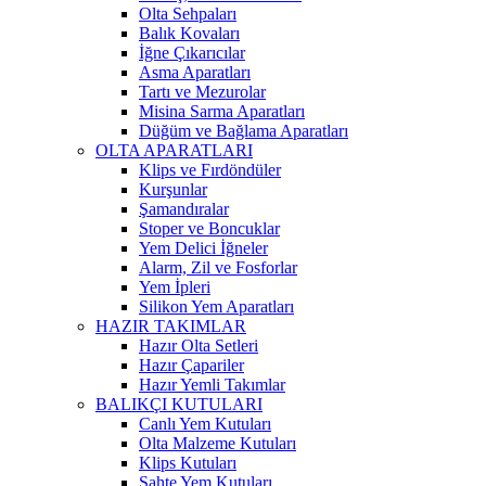
Olta Sehpaları
Balık Kovaları
İğne Çıkarıcılar
Asma Aparatları
Tartı ve Mezurolar
Misina Sarma Aparatları
Düğüm ve Bağlama Aparatları
OLTA APARATLARI
Klips ve Fırdöndüler
Kurşunlar
Şamandıralar
Stoper ve Boncuklar
Yem Delici İğneler
Alarm, Zil ve Fosforlar
Yem İpleri
Silikon Yem Aparatları
HAZIR TAKIMLAR
Hazır Olta Setleri
Hazır Çapariler
Hazır Yemli Takımlar
BALIKÇI KUTULARI
Canlı Yem Kutuları
Olta Malzeme Kutuları
Klips Kutuları
Sahte Yem Kutuları