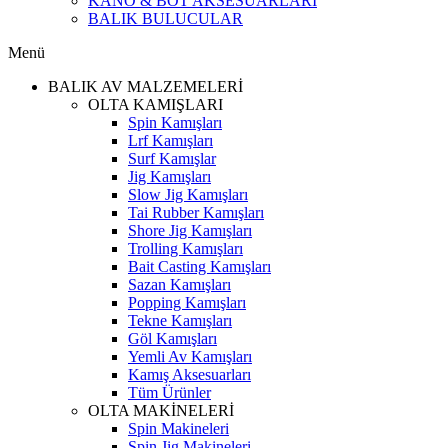
KANO & BOT AKSESUARLARI
BALIK BULUCULAR
Menü
BALIK AV MALZEMELERİ
OLTA KAMIŞLARI
Spin Kamışları
Lrf Kamışları
Surf Kamışlar
Jig Kamışları
Slow Jig Kamışları
Tai Rubber Kamışları
Shore Jig Kamışları
Trolling Kamışları
Bait Casting Kamışları
Sazan Kamışları
Popping Kamışları
Tekne Kamışları
Göl Kamışları
Yemli Av Kamışları
Kamış Aksesuarları
Tüm Ürünler
OLTA MAKİNELERİ
Spin Makineleri
Spin Jig Makineleri