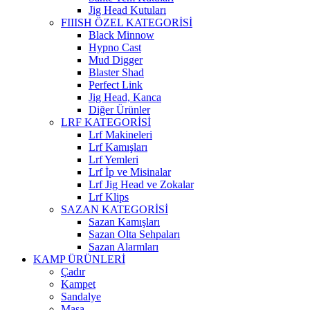
Jig Head Kutuları
FIIISH ÖZEL KATEGORİSİ
Black Minnow
Hypno Cast
Mud Digger
Blaster Shad
Perfect Link
Jig Head, Kanca
Diğer Ürünler
LRF KATEGORİSİ
Lrf Makineleri
Lrf Kamışları
Lrf Yemleri
Lrf İp ve Misinalar
Lrf Jig Head ve Zokalar
Lrf Klips
SAZAN KATEGORİSİ
Sazan Kamışları
Sazan Olta Sehpaları
Sazan Alarmları
KAMP ÜRÜNLERİ
Çadır
Kampet
Sandalye
Masa