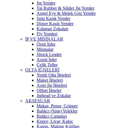
Jig Yemler
Tai Rubber & Silider Jig Yemler
Angel Eye & Melek Göz Yemler
Spin Kaşık Yemler
Döner Kaşık Yemler
Kalamar Zokaları
Fly Yemleri
İP VE MİSİNALAR
Örgü İpler
Misinalar
Shock Leader
Assist İpler
Çelik Teller
OLTA İĞNELERİ
Yemli Olta İğneleri
Maket İğneleri
Asist Jig İğneleri
Offset İğneler
Jighead ve Zokalar
AKSESUAR
Makas, Pense, Gripper
Balıkçı (Spin) Yelekler
Balıkçı Çantaları
Kepçe, Livar, Kakıç
Kamış, Makine Kılıfları