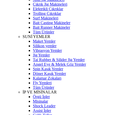
Çıkrık Jig Makineleri
Elektrikli Çıkrıklar
Trolling Çıkrıklar
Surf Makineleri
Bait Casting Makineler
Bait Runner Makineler
Tüm Ürünler
SUNİ YEMLER
Maket Yemler
Silikon yemler
Vibrasyon Yemler
Jig Yemler
Tai Rubber & Silider Jig Yemler
Angel Eye & Melek Göz Yemler
Spin Kaşık Yemler
Döner Kaşık Yemler
Kalamar Zokaları
Fly Yemleri
Tüm Ürünler
İP VE MİSİNALAR
Örgü İpler
Misinalar
Shock Leader
Assist İpler