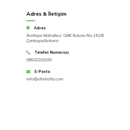
Adres & İletişim
Adres
Anıttepe Mahallesi, GMK Bulvarı No:141/B
Çankaya/Ankara
Telefon Numarası
08502202635
E-Posta
info@sihirliolta.com