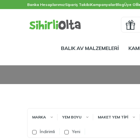
Banka Hesaplarımız
Sipariş Takibi
Kampanyalar
Blog
Üye Ol
İl
BALIK AV MALZEMELERİ
KAM
MARKA
YEM BOYU
MAKET YEM TİPİ
İndirimli
Yeni