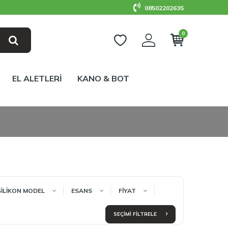
08502202635
0
EL ALETLERİ
KANO & BOT
SİLİKON MODEL
ESANS
FIYAT
SEÇIMI FILTRELE