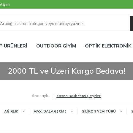
etişim
P ÜRÜNLERİ
OUTDOOR GİYİM
OPTİK-ELEKTRONİK
2000 TL ve Üzeri Kargo Bedava!
Anasayfa
|
Kasna Balık Yemi Çeşitleri
AĞIRLIK
MAX. DALAR ( CM )
SİLİKON YEM TÜRÜ