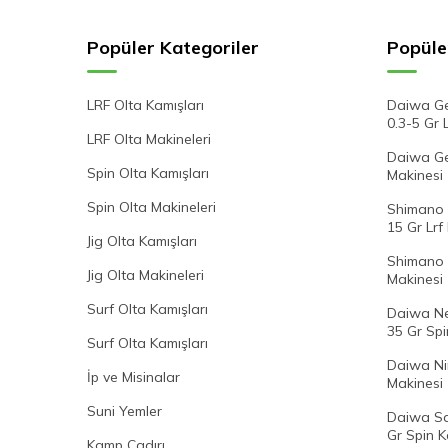
Popüler Kategoriler
Popüle
LRF Olta Kamışları
Daiwa Ge
0.3-5 Gr 
LRF Olta Makineleri
Daiwa Gek
Spin Olta Kamışları
Makinesi
Spin Olta Makineleri
Shimano 
15 Gr Lrf
Jig Olta Kamışları
Shimano 
Jig Olta Makineleri
Makinesi
Surf Olta Kamışları
Daiwa Ne
35 Gr Spi
Surf Olta Kamışları
Daiwa Ni
İp ve Misinalar
Makinesi
Suni Yemler
Daiwa Sa
Gr Spin K
Kamp Çadırı