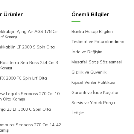
r Ürünler
Önemli Bilgiler
kkabijin Ajing Air AGS 178 Cm
Banka Hesap Bilgileri
Lrf Kamışı
Teslimat ve Faturalandırma
kabijin LT 2000 S Spin Olta
İade ve Değişim
Mesafeli Satış Sözleşmesi
Bassterra Sea Bass 244 Cm 3-
 Kamışı
Gizlilik ve Güvenlik
FX 2000 FC Spin Lrf Olta
Kişisel Veriler Politikası
Garanti ve İade Koşulları
w Legalis Seabass 270 Cm 10-
n Olta Kamışı
Servis ve Yedek Parça
nja 23 LT 3000 C Spin Olta
İletişim
mourai Seabass 270 Cm 14-42
amışı