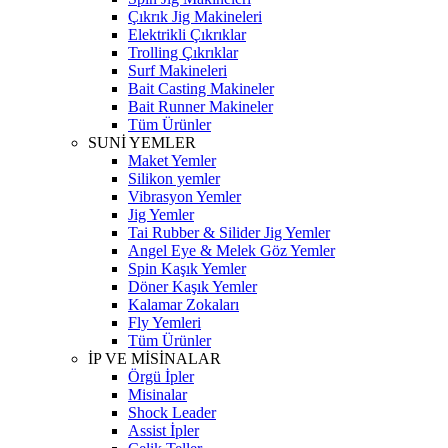
Çıkrık Jig Makineleri
Elektrikli Çıkrıklar
Trolling Çıkrıklar
Surf Makineleri
Bait Casting Makineler
Bait Runner Makineler
Tüm Ürünler
SUNİ YEMLER
Maket Yemler
Silikon yemler
Vibrasyon Yemler
Jig Yemler
Tai Rubber & Silider Jig Yemler
Angel Eye & Melek Göz Yemler
Spin Kaşık Yemler
Döner Kaşık Yemler
Kalamar Zokaları
Fly Yemleri
Tüm Ürünler
İP VE MİSİNALAR
Örgü İpler
Misinalar
Shock Leader
Assist İpler