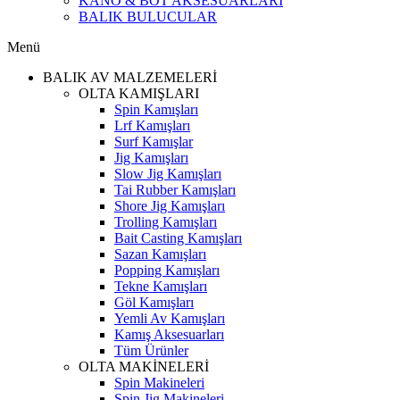
KANO & BOT AKSESUARLARI
BALIK BULUCULAR
Menü
BALIK AV MALZEMELERİ
OLTA KAMIŞLARI
Spin Kamışları
Lrf Kamışları
Surf Kamışlar
Jig Kamışları
Slow Jig Kamışları
Tai Rubber Kamışları
Shore Jig Kamışları
Trolling Kamışları
Bait Casting Kamışları
Sazan Kamışları
Popping Kamışları
Tekne Kamışları
Göl Kamışları
Yemli Av Kamışları
Kamış Aksesuarları
Tüm Ürünler
OLTA MAKİNELERİ
Spin Makineleri
Spin Jig Makineleri