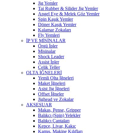
Jig Yemler
Tai Rubber & Silider Jig Yemler
Angel Eye & Melek Göz Yemler
Spin Kaşık Yemler
Döner Kaşık Yemler
Kalamar Zokaları
Fly Yemleri
İP VE MİSİNALAR
Örgü İpler
Misinalar
Shock Leader
Assist İpler
Çelik Teller
OLTA İĞNELERİ
Yemli Olta İğneleri
Maket İğneleri
Asist Jig İğneleri
Offset İğneler
Jighead ve Zokalar
AKSESUAR
Makas, Pense, Gripper
Balıkçı (Spin) Yelekler
Balıkçı Çantaları
Kepçe, Livar, Kakıç
Kamış, Makine Kılıfları