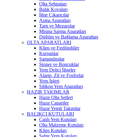
Olta Sehpaları
Balık Kovaları
İğne Çıkarıcılar
Asma Aparatları
Tartı ve Mezurolar
Misina Sarma Aparatları
Düğüm ve Bağlama Aparatları
OLTA APARATLARI
Klips ve Fırdöndüler
Kurşunlar
Şamandıralar
Stoper ve Boncuklar
Yem Delici İğneler
Alarm, Zil ve Fosforlar
Yem İpleri
Silikon Yem Aparatları
HAZIR TAKIMLAR
Hazır Olta Setleri
Hazır Çapariler
Hazır Yemli Takımlar
BALIKÇI KUTULARI
Canlı Yem Kutuları
Olta Malzeme Kutuları
Klips Kutuları
Sahte Yem Kutuları