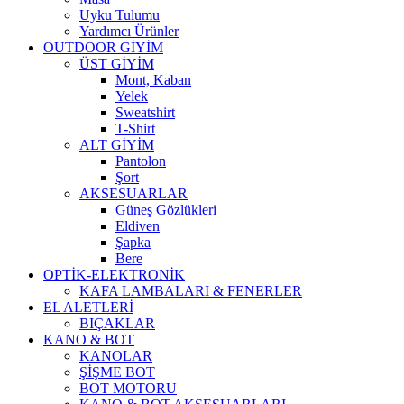
Uyku Tulumu
Yardımcı Ürünler
OUTDOOR GİYİM
ÜST GİYİM
Mont, Kaban
Yelek
Sweatshirt
T-Shirt
ALT GİYİM
Pantolon
Şort
AKSESUARLAR
Güneş Gözlükleri
Eldiven
Şapka
Bere
OPTİK-ELEKTRONİK
KAFA LAMBALARI & FENERLER
EL ALETLERİ
BIÇAKLAR
KANO & BOT
KANOLAR
ŞİŞME BOT
BOT MOTORU