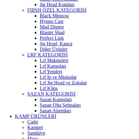
Jig Head Kutuları
FIIISH ÖZEL KATEGORİSİ
Black Minnow
Hypno Cast
Mud Digger
Blaster Shad
Perfect Link
Jig Head, Kanca
Diğer Ürünler
LRF KATEGORİSİ
Lrf Makineleri
Lrf Kamışları
Lrf Yemleri
Lrf İp ve Misinalar
Lrf Jig Head ve Zokalar
Lrf Klips
SAZAN KATEGORİSİ
Sazan Kamışları
Sazan Olta Sehpaları
Sazan Alarmları
KAMP ÜRÜNLERİ
Çadır
Kampet
Sandalye
Masa