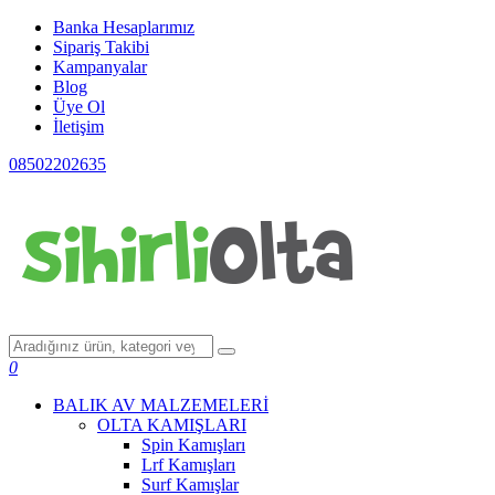
Banka Hesaplarımız
Sipariş Takibi
Kampanyalar
Blog
Üye Ol
İletişim
08502202635
0
BALIK AV MALZEMELERİ
OLTA KAMIŞLARI
Spin Kamışları
Lrf Kamışları
Surf Kamışlar