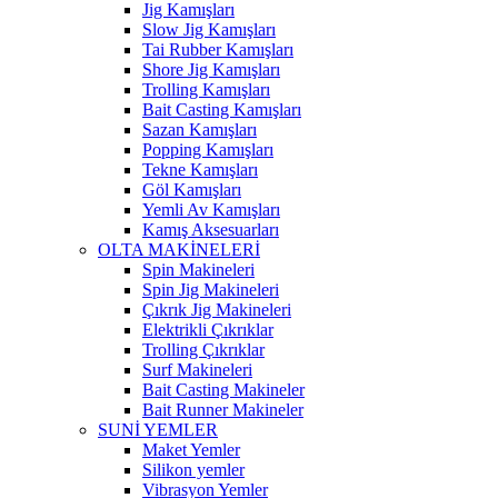
Jig Kamışları
Slow Jig Kamışları
Tai Rubber Kamışları
Shore Jig Kamışları
Trolling Kamışları
Bait Casting Kamışları
Sazan Kamışları
Popping Kamışları
Tekne Kamışları
Göl Kamışları
Yemli Av Kamışları
Kamış Aksesuarları
OLTA MAKİNELERİ
Spin Makineleri
Spin Jig Makineleri
Çıkrık Jig Makineleri
Elektrikli Çıkrıklar
Trolling Çıkrıklar
Surf Makineleri
Bait Casting Makineler
Bait Runner Makineler
SUNİ YEMLER
Maket Yemler
Silikon yemler
Vibrasyon Yemler