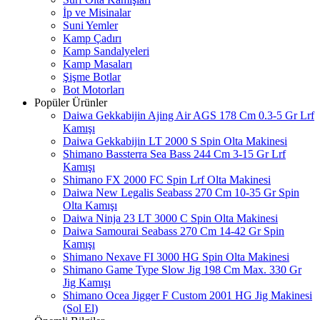
İp ve Misinalar
Suni Yemler
Kamp Çadırı
Kamp Sandalyeleri
Kamp Masaları
Şişme Botlar
Bot Motorları
Popüler Ürünler
Daiwa Gekkabijin Ajing Air AGS 178 Cm 0.3-5 Gr Lrf
Kamışı
Daiwa Gekkabijin LT 2000 S Spin Olta Makinesi
Shimano Bassterra Sea Bass 244 Cm 3-15 Gr Lrf
Kamışı
Shimano FX 2000 FC Spin Lrf Olta Makinesi
Daiwa New Legalis Seabass 270 Cm 10-35 Gr Spin
Olta Kamışı
Daiwa Ninja 23 LT 3000 C Spin Olta Makinesi
Daiwa Samourai Seabass 270 Cm 14-42 Gr Spin
Kamışı
Shimano Nexave FI 3000 HG Spin Olta Makinesi
Shimano Game Type Slow Jig 198 Cm Max. 330 Gr
Jig Kamışı
Shimano Ocea Jigger F Custom 2001 HG Jig Makinesi
(Sol El)