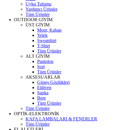
Uyku Tulumu
Yardımcı Ürünler
Tüm Ürünler
OUTDOOR GİYİM
ÜST GİYİM
Mont, Kaban
Yelek
Sweatshirt
T-Shirt
Tüm Ürünler
ALT GİYİM
Pantolon
Şort
Tüm Ürünler
AKSESUARLAR
Güneş Gözlükleri
Eldiven
Şapka
Bere
Tüm Ürünler
Tüm Ürünler
OPTİK-ELEKTRONİK
KAFA LAMBALARI & FENERLER
Tüm Ürünler
EL ALETLERİ