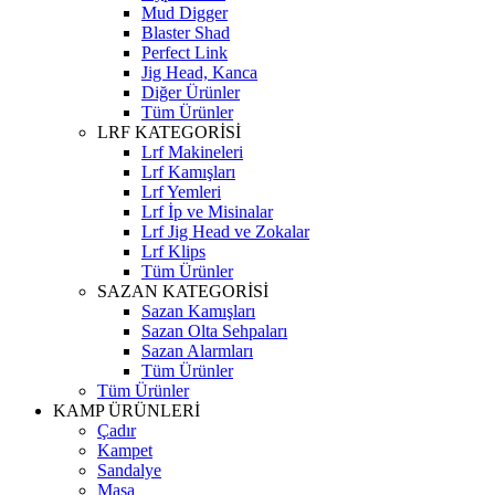
Mud Digger
Blaster Shad
Perfect Link
Jig Head, Kanca
Diğer Ürünler
Tüm Ürünler
LRF KATEGORİSİ
Lrf Makineleri
Lrf Kamışları
Lrf Yemleri
Lrf İp ve Misinalar
Lrf Jig Head ve Zokalar
Lrf Klips
Tüm Ürünler
SAZAN KATEGORİSİ
Sazan Kamışları
Sazan Olta Sehpaları
Sazan Alarmları
Tüm Ürünler
Tüm Ürünler
KAMP ÜRÜNLERİ
Çadır
Kampet
Sandalye
Masa