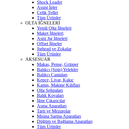
Shock Leader
Assist İpler
Çelik Teller
Tüm Ürünler
OLTA İĞNELERİ
Yemli Olta İğneleri
Maket İğneleri
Asist Jig İğneleri
Offset İğneler
Jighead ve Zokalar
Tüm Ürünler
AKSESUAR
Makas, Pense, Gripper
Balıkçı (Spin) Yelekler
Balıkçı Çantaları
Kepçe, Livar, Kakıç
Kamış, Makine Kılıfları
Olta Sehpaları
Balık Kovaları
İğne Çıkarıcılar
Asma Aparatları
Tartı ve Mezurolar
Misina Sarma Aparatları
Düğüm ve Bağlama Aparatları
Tüm Ürünler