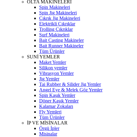
OLTA MAKİNELERİ
Spin Makineleri
Spin Jig Makineleri
Çıkrık Jig Makineleri
Elektrikli Çıkrıklar
Trolling Çıkrıklar
Surf Makineleri
Bait Casting Makineler
Bait Runner Makineler
Tüm Ürünler
SUNİ YEMLER
Maket Yemler
Silikon yemler
Vibrasyon Yemler
Jig Yemler
Tai Rubber & Silider Jig Yemler
Angel Eye & Melek Göz Yemler
Spin Kaşık Yemler
Döner Kaşık Yemler
Kalamar Zokaları
Fly Yemleri
Tüm Ürünler
İP VE MİSİNALAR
Örgü İpler
Misinalar