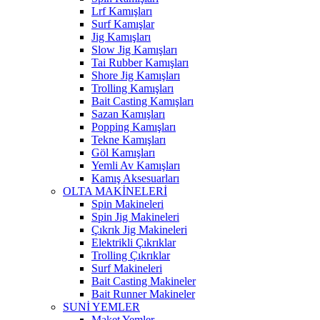
Lrf Kamışları
Surf Kamışlar
Jig Kamışları
Slow Jig Kamışları
Tai Rubber Kamışları
Shore Jig Kamışları
Trolling Kamışları
Bait Casting Kamışları
Sazan Kamışları
Popping Kamışları
Tekne Kamışları
Göl Kamışları
Yemli Av Kamışları
Kamış Aksesuarları
OLTA MAKİNELERİ
Spin Makineleri
Spin Jig Makineleri
Çıkrık Jig Makineleri
Elektrikli Çıkrıklar
Trolling Çıkrıklar
Surf Makineleri
Bait Casting Makineler
Bait Runner Makineler
SUNİ YEMLER
Maket Yemler