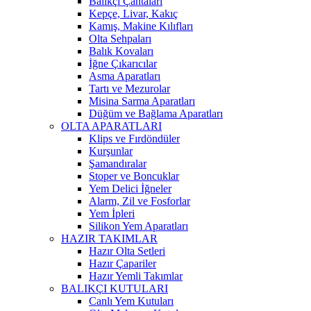
Balıkçı Çantaları
Kepçe, Livar, Kakıç
Kamış, Makine Kılıfları
Olta Sehpaları
Balık Kovaları
İğne Çıkarıcılar
Asma Aparatları
Tartı ve Mezurolar
Misina Sarma Aparatları
Düğüm ve Bağlama Aparatları
OLTA APARATLARI
Klips ve Fırdöndüler
Kurşunlar
Şamandıralar
Stoper ve Boncuklar
Yem Delici İğneler
Alarm, Zil ve Fosforlar
Yem İpleri
Silikon Yem Aparatları
HAZIR TAKIMLAR
Hazır Olta Setleri
Hazır Çapariler
Hazır Yemli Takımlar
BALIKÇI KUTULARI
Canlı Yem Kutuları