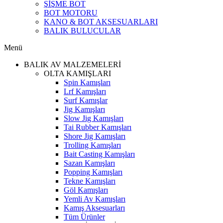
ŞİŞME BOT
BOT MOTORU
KANO & BOT AKSESUARLARI
BALIK BULUCULAR
Menü
BALIK AV MALZEMELERİ
OLTA KAMIŞLARI
Spin Kamışları
Lrf Kamışları
Surf Kamışlar
Jig Kamışları
Slow Jig Kamışları
Tai Rubber Kamışları
Shore Jig Kamışları
Trolling Kamışları
Bait Casting Kamışları
Sazan Kamışları
Popping Kamışları
Tekne Kamışları
Göl Kamışları
Yemli Av Kamışları
Kamış Aksesuarları
Tüm Ürünler