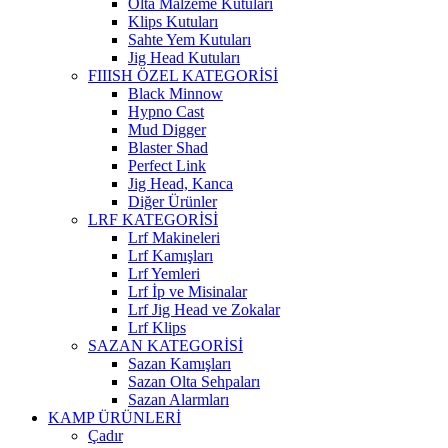
Olta Malzeme Kutuları
Klips Kutuları
Sahte Yem Kutuları
Jig Head Kutuları
FIIISH ÖZEL KATEGORİSİ
Black Minnow
Hypno Cast
Mud Digger
Blaster Shad
Perfect Link
Jig Head, Kanca
Diğer Ürünler
LRF KATEGORİSİ
Lrf Makineleri
Lrf Kamışları
Lrf Yemleri
Lrf İp ve Misinalar
Lrf Jig Head ve Zokalar
Lrf Klips
SAZAN KATEGORİSİ
Sazan Kamışları
Sazan Olta Sehpaları
Sazan Alarmları
KAMP ÜRÜNLERİ
Çadır