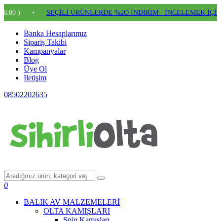
•
SEÇİLİ ÜRÜNLERDE %2O İNDİRİM - İNCELEMEK İÇİN TIKL
Banka Hesaplarımız
Sipariş Takibi
Kampanyalar
Blog
Üye Ol
İletişim
08502202635
0
BALIK AV MALZEMELERİ
OLTA KAMIŞLARI
Spin Kamışları