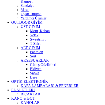
Kampet
Sandalye
Masa
Uyku Tulumu
Yardımcı Ürünler
OUTDOOR GİYİM
ÜST GİYİM
Mont, Kaban
Yelek
Sweatshirt
T-Shirt
ALT GİYİM
Pantolon
Şort
AKSESUARLAR
Güneş Gözlükleri
Eldiven
Şapka
Bere
OPTİK-ELEKTRONİK
KAFA LAMBALARI & FENERLER
EL ALETLERİ
BIÇAKLAR
KANO & BOT
KANOLAR