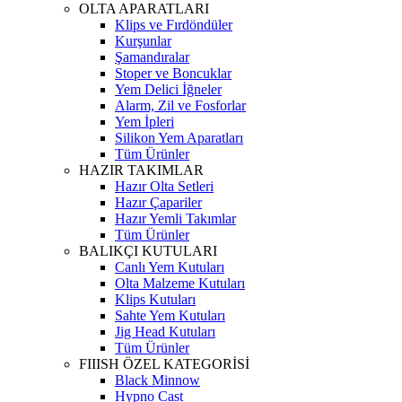
OLTA APARATLARI
Klips ve Fırdöndüler
Kurşunlar
Şamandıralar
Stoper ve Boncuklar
Yem Delici İğneler
Alarm, Zil ve Fosforlar
Yem İpleri
Silikon Yem Aparatları
Tüm Ürünler
HAZIR TAKIMLAR
Hazır Olta Setleri
Hazır Çapariler
Hazır Yemli Takımlar
Tüm Ürünler
BALIKÇI KUTULARI
Canlı Yem Kutuları
Olta Malzeme Kutuları
Klips Kutuları
Sahte Yem Kutuları
Jig Head Kutuları
Tüm Ürünler
FIIISH ÖZEL KATEGORİSİ
Black Minnow
Hypno Cast