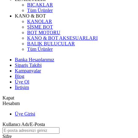
BIÇAKLAR
Tüm Ürünler
KANO & BOT
KANOLAR
ŞİŞME BOT
BOT MOTORU
KANO & BOT AKSESUARLARI
BALIK BULUCULAR
Tüm Ürünler
Banka Hesaplarımız
Sipariş Takibi
Kampanyalar
Blog
Üye Ol
İletişim
Kapat
Hesabım
Üye Girişi
Kullanıcı Adı/E-Posta
Şifre