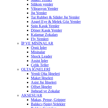
Silikon yemler
Vibrasyon Yemler
Jig Yemler
Tai Rubber & Silider Jig Yemler
Angel Eye & Melek Göz Yemler
Spin Kaşık Yemler
Döner Kaşık Yemler
Kalamar Zokaları
Fly Yemleri
İP VE MİSİNALAR
Örgü İpler
Misinalar
Shock Leader
Assist İpler
Çelik Teller
OLTA İĞNELERİ
Yemli Olta İğneleri
Maket İğneleri
Asist Jig İğneleri
Offset İğneler
Jighead ve Zokalar
AKSESUAR
Makas, Pense, Gripper
Balıkçı (Spin) Yelekler