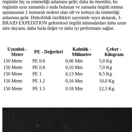
örgünün hiç su emmediği anlamına gelir; daha da önemlisi, bu
örgünün aynı zamanda o suda bulunan ve zamanla örgülü misina
aşınmasının 1 numaralı nedeni olan silt ve tortuyu da emmediği
anlamına gelir. Hidrofobik özellikleri sayesinde suyu akıtarak, J-
BRAID EXPEDITION geleneksel örgülü misinalardan daha uzun
süre dayanır, daha fazla değer ve daha iyi performans sağlar.
Uzunluk -
Kalınlık -
Çeker -
PE - Değerleri
Metre
Milimetre
Kilogram
150 Metre
PE 0.6
0,06 Mm
5,0 Kg
150 Metre
PE 0.8
0,10 Mm
7,0 Kg
150 Metre
PE 1
0,13 Mm
8,5 Kg
150 Metre
PE 1.2
0,16 Mm
10,0 Kg
150 Metre
PE 1.5
0.18 Mm
12,5 Kg