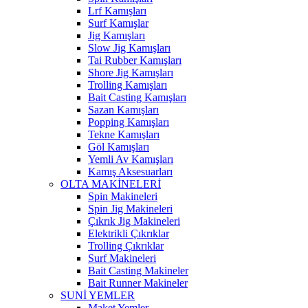
Lrf Kamışları
Surf Kamışlar
Jig Kamışları
Slow Jig Kamışları
Tai Rubber Kamışları
Shore Jig Kamışları
Trolling Kamışları
Bait Casting Kamışları
Sazan Kamışları
Popping Kamışları
Tekne Kamışları
Göl Kamışları
Yemli Av Kamışları
Kamış Aksesuarları
OLTA MAKİNELERİ
Spin Makineleri
Spin Jig Makineleri
Çıkrık Jig Makineleri
Elektrikli Çıkrıklar
Trolling Çıkrıklar
Surf Makineleri
Bait Casting Makineler
Bait Runner Makineler
SUNİ YEMLER
Maket Yemler