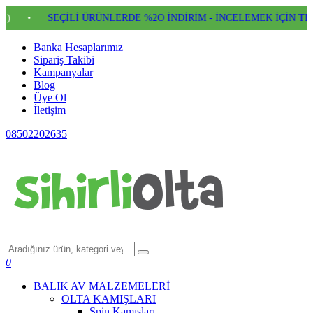
SEÇİLİ ÜRÜNLERDE %2O İNDİRİM - İNCELEMEK İÇİN TIKLAYIN
•
Banka Hesaplarımız
Sipariş Takibi
Kampanyalar
Blog
Üye Ol
İletişim
08502202635
0
BALIK AV MALZEMELERİ
OLTA KAMIŞLARI
Spin Kamışları