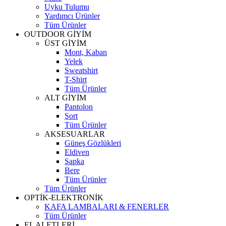
Uyku Tulumu
Yardımcı Ürünler
Tüm Ürünler
OUTDOOR GİYİM
ÜST GİYİM
Mont, Kaban
Yelek
Sweatshirt
T-Shirt
Tüm Ürünler
ALT GİYİM
Pantolon
Şort
Tüm Ürünler
AKSESUARLAR
Güneş Gözlükleri
Eldiven
Şapka
Bere
Tüm Ürünler
Tüm Ürünler
OPTİK-ELEKTRONİK
KAFA LAMBALARI & FENERLER
Tüm Ürünler
EL ALETLERİ