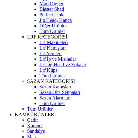
Mud Digger
Blaster Shad
Perfect Link
Jig Head, Kanca
Diğer Ürünler
Tüm Ürünler
LRF KATEGORİSİ
Lrf Makineleri
Lrf Kamışları
Lrf Yemleri
Lrf İp ve Misinalar
Lrf Jig Head ve Zokalar
Lrf Klips
Tüm Ürünler
SAZAN KATEGORİSİ
Sazan Kamışları
Sazan Olta Sehpaları
Sazan Alarmları
Tüm Ürünler
Tüm Ürünler
KAMP ÜRÜNLERİ
Çadır
Kampet
Sandalye
Masa