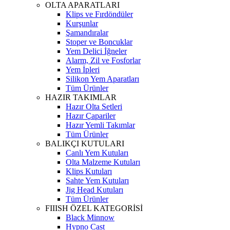
OLTA APARATLARI
Klips ve Fırdöndüler
Kurşunlar
Şamandıralar
Stoper ve Boncuklar
Yem Delici İğneler
Alarm, Zil ve Fosforlar
Yem İpleri
Silikon Yem Aparatları
Tüm Ürünler
HAZIR TAKIMLAR
Hazır Olta Setleri
Hazır Çapariler
Hazır Yemli Takımlar
Tüm Ürünler
BALIKÇI KUTULARI
Canlı Yem Kutuları
Olta Malzeme Kutuları
Klips Kutuları
Sahte Yem Kutuları
Jig Head Kutuları
Tüm Ürünler
FIIISH ÖZEL KATEGORİSİ
Black Minnow
Hypno Cast