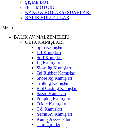
ŞİŞME BOT
BOT MOTORU
KANO & BOT AKSESUARLARI
BALIK BULUCULAR
Menü
BALIK AV MALZEMELERİ
OLTA KAMIŞLARI
Spin Kamışları
Lrf Kamışları
Surf Kamışlar
Jig Kamışları
Slow Jig Kamışları
Tai Rubber Kamışları
Shore Jig Kamışları
Trolling Kamışları
Bait Casting Kamışları
Sazan Kamışları
Popping Kamışları
Tekne Kamışları
Göl Kamışları
Yemli Av Kamışları
Kamış Aksesuarları
Tüm Ürünler