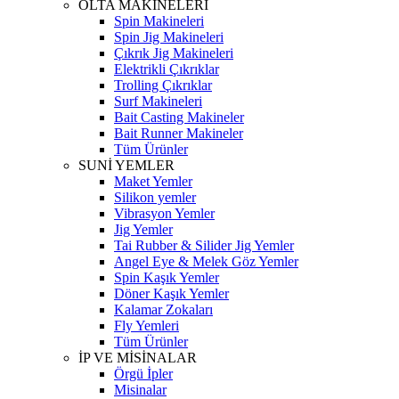
OLTA MAKİNELERİ
Spin Makineleri
Spin Jig Makineleri
Çıkrık Jig Makineleri
Elektrikli Çıkrıklar
Trolling Çıkrıklar
Surf Makineleri
Bait Casting Makineler
Bait Runner Makineler
Tüm Ürünler
SUNİ YEMLER
Maket Yemler
Silikon yemler
Vibrasyon Yemler
Jig Yemler
Tai Rubber & Silider Jig Yemler
Angel Eye & Melek Göz Yemler
Spin Kaşık Yemler
Döner Kaşık Yemler
Kalamar Zokaları
Fly Yemleri
Tüm Ürünler
İP VE MİSİNALAR
Örgü İpler
Misinalar