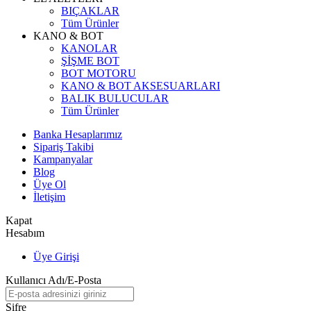
BIÇAKLAR
Tüm Ürünler
KANO & BOT
KANOLAR
ŞİŞME BOT
BOT MOTORU
KANO & BOT AKSESUARLARI
BALIK BULUCULAR
Tüm Ürünler
Banka Hesaplarımız
Sipariş Takibi
Kampanyalar
Blog
Üye Ol
İletişim
Kapat
Hesabım
Üye Girişi
Kullanıcı Adı/E-Posta
Şifre