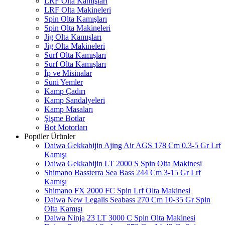
LRF Olta Kamışları
LRF Olta Makineleri
Spin Olta Kamışları
Spin Olta Makineleri
Jig Olta Kamışları
Jig Olta Makineleri
Surf Olta Kamışları
Surf Olta Kamışları
İp ve Misinalar
Suni Yemler
Kamp Çadırı
Kamp Sandalyeleri
Kamp Masaları
Şişme Botlar
Bot Motorları
Popüler Ürünler
Daiwa Gekkabijin Ajing Air AGS 178 Cm 0.3-5 Gr Lrf
Kamışı
Daiwa Gekkabijin LT 2000 S Spin Olta Makinesi
Shimano Bassterra Sea Bass 244 Cm 3-15 Gr Lrf
Kamışı
Shimano FX 2000 FC Spin Lrf Olta Makinesi
Daiwa New Legalis Seabass 270 Cm 10-35 Gr Spin
Olta Kamışı
Daiwa Ninja 23 LT 3000 C Spin Olta Makinesi