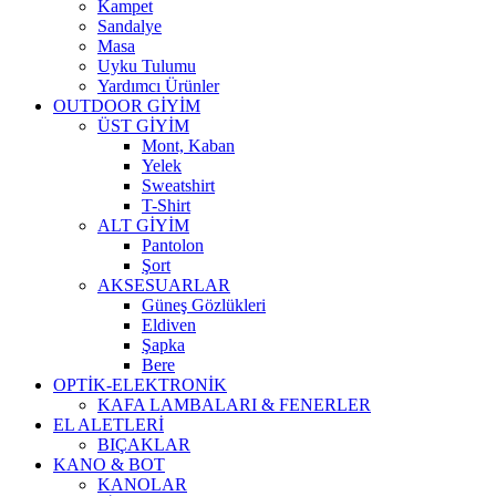
Kampet
Sandalye
Masa
Uyku Tulumu
Yardımcı Ürünler
OUTDOOR GİYİM
ÜST GİYİM
Mont, Kaban
Yelek
Sweatshirt
T-Shirt
ALT GİYİM
Pantolon
Şort
AKSESUARLAR
Güneş Gözlükleri
Eldiven
Şapka
Bere
OPTİK-ELEKTRONİK
KAFA LAMBALARI & FENERLER
EL ALETLERİ
BIÇAKLAR
KANO & BOT
KANOLAR