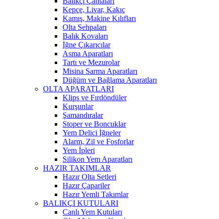
Balıkçı Çantaları
Kepçe, Livar, Kakıç
Kamış, Makine Kılıfları
Olta Sehpaları
Balık Kovaları
İğne Çıkarıcılar
Asma Aparatları
Tartı ve Mezurolar
Misina Sarma Aparatları
Düğüm ve Bağlama Aparatları
OLTA APARATLARI
Klips ve Fırdöndüler
Kurşunlar
Şamandıralar
Stoper ve Boncuklar
Yem Delici İğneler
Alarm, Zil ve Fosforlar
Yem İpleri
Silikon Yem Aparatları
HAZIR TAKIMLAR
Hazır Olta Setleri
Hazır Çapariler
Hazır Yemli Takımlar
BALIKÇI KUTULARI
Canlı Yem Kutuları