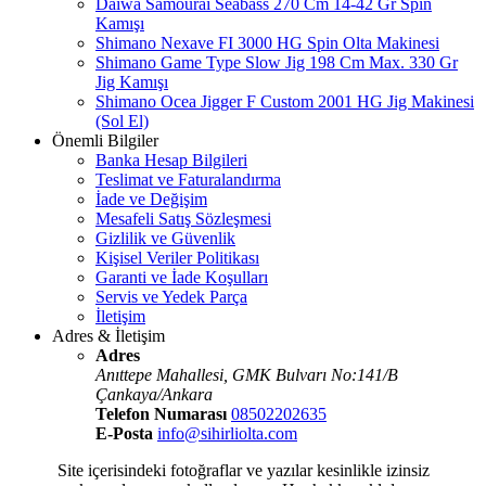
Daiwa Samourai Seabass 270 Cm 14-42 Gr Spin
Kamışı
Shimano Nexave FI 3000 HG Spin Olta Makinesi
Shimano Game Type Slow Jig 198 Cm Max. 330 Gr
Jig Kamışı
Shimano Ocea Jigger F Custom 2001 HG Jig Makinesi
(Sol El)
Önemli Bilgiler
Banka Hesap Bilgileri
Teslimat ve Faturalandırma
İade ve Değişim
Mesafeli Satış Sözleşmesi
Gizlilik ve Güvenlik
Kişisel Veriler Politikası
Garanti ve İade Koşulları
Servis ve Yedek Parça
İletişim
Adres & İletişim
Adres
Anıttepe Mahallesi, GMK Bulvarı No:141/B
Çankaya/Ankara
Telefon Numarası
08502202635
E-Posta
info@sihirliolta.com
Site içerisindeki fotoğraflar ve yazılar kesinlikle izinsiz