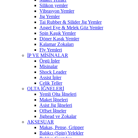
Silikon yemler
Vibrasyon Yemler
Jig Yemler
Tai Rubber & Silider Jig Yemler
Angel Eye & Melek Göz Yemler
Spin Kaşık Yemler
Döner Kaşık Yemler
Kalamar Zokaları
Fly Yemleri
İP VE MİSİNALAR
Örgü İpler
Misinalar
Shock Leader
Assist İpler
Çelik Teller
OLTA İĞNELERİ
Yemli Olta İğneleri
Maket İğneleri
Asist Jig İğneleri
Offset İğneler
Jighead ve Zokalar
AKSESUAR
Makas, Pense, Gripper
Balıkçı (Spin) Yelekler