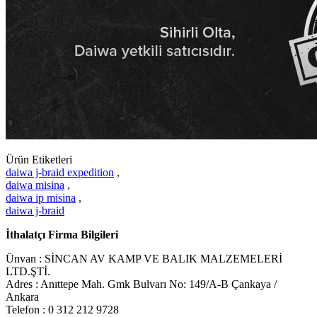
Ürün Etiketleri
daiwa j-braid expedition
,
daiwa misina
,
daiwa ip misina
,
daiwa j-braid
İthalatçı Firma Bilgileri
Ünvan : SİNCAN AV KAMP VE BALIK MALZEMELERİ
LTD.ŞTİ.
Adres : Anıttepe Mah. Gmk Bulvarı No: 149/A-B Çankaya /
Ankara
Telefon : 0 312 212 9728