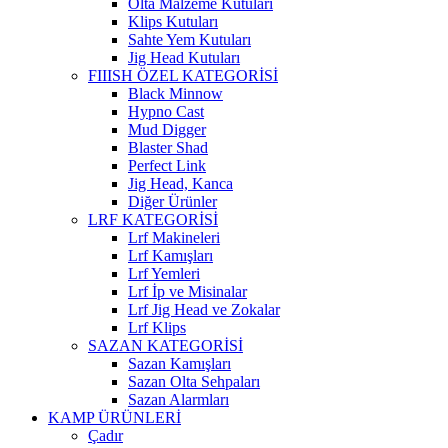
Olta Malzeme Kutuları
Klips Kutuları
Sahte Yem Kutuları
Jig Head Kutuları
FIIISH ÖZEL KATEGORİSİ
Black Minnow
Hypno Cast
Mud Digger
Blaster Shad
Perfect Link
Jig Head, Kanca
Diğer Ürünler
LRF KATEGORİSİ
Lrf Makineleri
Lrf Kamışları
Lrf Yemleri
Lrf İp ve Misinalar
Lrf Jig Head ve Zokalar
Lrf Klips
SAZAN KATEGORİSİ
Sazan Kamışları
Sazan Olta Sehpaları
Sazan Alarmları
KAMP ÜRÜNLERİ
Çadır