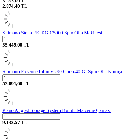
3.593,00
TL
2.874,40
TL
Shimano Stella FK XG C5000 Spin Olta Makinesi
55.449,00
TL
Shimano Exsence Infinity 290 Cm 6-40 Gr Spin Olta Kamışı
52.091,00
TL
Plano Angled Storage System Kutulu Malzeme Çantası
9.133,57
TL