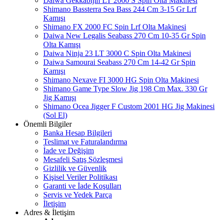
Daiwa Gekkabijin LT 2000 S Spin Olta Makinesi
Shimano Bassterra Sea Bass 244 Cm 3-15 Gr Lrf
Kamışı
Shimano FX 2000 FC Spin Lrf Olta Makinesi
Daiwa New Legalis Seabass 270 Cm 10-35 Gr Spin
Olta Kamışı
Daiwa Ninja 23 LT 3000 C Spin Olta Makinesi
Daiwa Samourai Seabass 270 Cm 14-42 Gr Spin
Kamışı
Shimano Nexave FI 3000 HG Spin Olta Makinesi
Shimano Game Type Slow Jig 198 Cm Max. 330 Gr
Jig Kamışı
Shimano Ocea Jigger F Custom 2001 HG Jig Makinesi
(Sol El)
Önemli Bilgiler
Banka Hesap Bilgileri
Teslimat ve Faturalandırma
İade ve Değişim
Mesafeli Satış Sözleşmesi
Gizlilik ve Güvenlik
Kişisel Veriler Politikası
Garanti ve İade Koşulları
Servis ve Yedek Parça
İletişim
Adres & İletişim