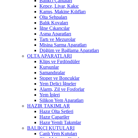
Balıkçı Çantaları
Kepçe, Livar, Kakıç
Kamış, Makine Kılıfları
Olta Sehpaları
Balık Kovaları
İğne Çıkarıcılar
Asma Aparatları
Tartı ve Mezurolar
Misina Sarma Aparatları
Düğüm ve Bağlama Aparatları
OLTA APARATLARI
Klips ve Fırdöndüler
Kurşunlar
Şamandıralar
Stoper ve Boncuklar
Yem Delici İğneler
Alarm, Zil ve Fosforlar
Yem İpleri
Silikon Yem Aparatları
HAZIR TAKIMLAR
Hazır Olta Setleri
Hazır Çapariler
Hazır Yemli Takımlar
BALIKÇI KUTULARI
Canlı Yem Kutuları