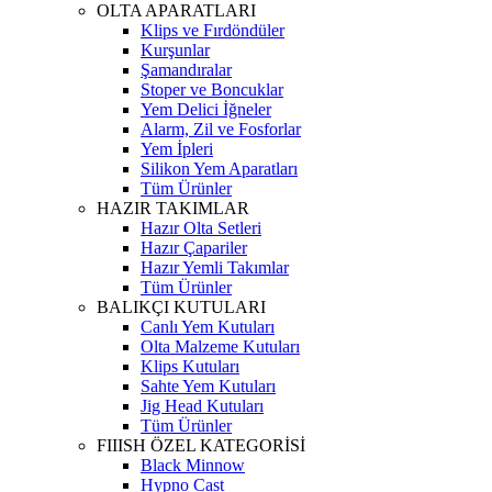
OLTA APARATLARI
Klips ve Fırdöndüler
Kurşunlar
Şamandıralar
Stoper ve Boncuklar
Yem Delici İğneler
Alarm, Zil ve Fosforlar
Yem İpleri
Silikon Yem Aparatları
Tüm Ürünler
HAZIR TAKIMLAR
Hazır Olta Setleri
Hazır Çapariler
Hazır Yemli Takımlar
Tüm Ürünler
BALIKÇI KUTULARI
Canlı Yem Kutuları
Olta Malzeme Kutuları
Klips Kutuları
Sahte Yem Kutuları
Jig Head Kutuları
Tüm Ürünler
FIIISH ÖZEL KATEGORİSİ
Black Minnow
Hypno Cast