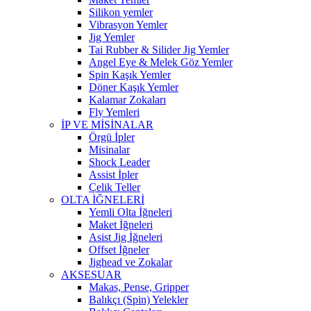
Silikon yemler
Vibrasyon Yemler
Jig Yemler
Tai Rubber & Silider Jig Yemler
Angel Eye & Melek Göz Yemler
Spin Kaşık Yemler
Döner Kaşık Yemler
Kalamar Zokaları
Fly Yemleri
İP VE MİSİNALAR
Örgü İpler
Misinalar
Shock Leader
Assist İpler
Çelik Teller
OLTA İĞNELERİ
Yemli Olta İğneleri
Maket İğneleri
Asist Jig İğneleri
Offset İğneler
Jighead ve Zokalar
AKSESUAR
Makas, Pense, Gripper
Balıkçı (Spin) Yelekler