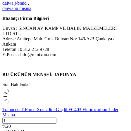
daiwa j-braid
,
daiwa ip misina
İthalatçı Firma Bilgileri
Ünvan : SİNCAN AV KAMP VE BALIK MALZEMELERİ
LTD.ŞTİ.
Adres : Anıttepe Mah. Gmk Bulvarı No: 149/A-B Çankaya /
Ankara
Telefon : 0 312 212 9728
E-Posta : info@remixon.com
BU ÜRÜNÜN MENŞEİ: JAPONYA
Son Bakılanlar
Trabucco T-Force Xps Ultra Güçlü FC403 Fluorocarbon Lider
Misina
%
20