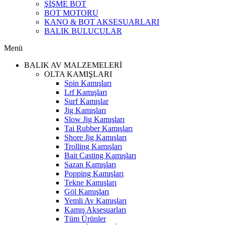
ŞİŞME BOT
BOT MOTORU
KANO & BOT AKSESUARLARI
BALIK BULUCULAR
Menü
BALIK AV MALZEMELERİ
OLTA KAMIŞLARI
Spin Kamışları
Lrf Kamışları
Surf Kamışlar
Jig Kamışları
Slow Jig Kamışları
Tai Rubber Kamışları
Shore Jig Kamışları
Trolling Kamışları
Bait Casting Kamışları
Sazan Kamışları
Popping Kamışları
Tekne Kamışları
Göl Kamışları
Yemli Av Kamışları
Kamış Aksesuarları
Tüm Ürünler