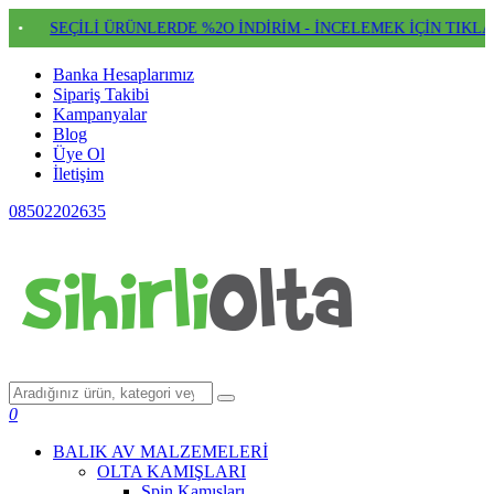
İLİ ÜRÜNLERDE %2O İNDİRİM - İNCELEMEK İÇİN TIKLAYIN
•
Banka Hesaplarımız
Sipariş Takibi
Kampanyalar
Blog
Üye Ol
İletişim
08502202635
0
BALIK AV MALZEMELERİ
OLTA KAMIŞLARI
Spin Kamışları