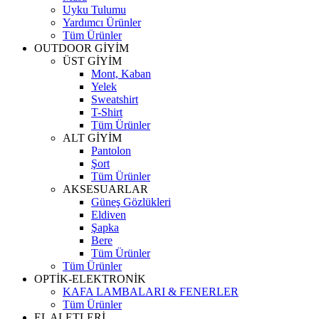
Uyku Tulumu
Yardımcı Ürünler
Tüm Ürünler
OUTDOOR GİYİM
ÜST GİYİM
Mont, Kaban
Yelek
Sweatshirt
T-Shirt
Tüm Ürünler
ALT GİYİM
Pantolon
Şort
Tüm Ürünler
AKSESUARLAR
Güneş Gözlükleri
Eldiven
Şapka
Bere
Tüm Ürünler
Tüm Ürünler
OPTİK-ELEKTRONİK
KAFA LAMBALARI & FENERLER
Tüm Ürünler
EL ALETLERİ