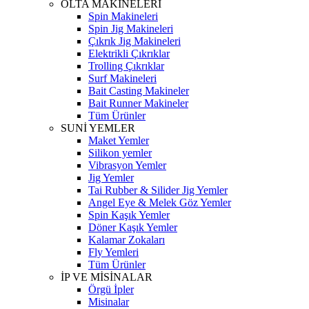
OLTA MAKİNELERİ
Spin Makineleri
Spin Jig Makineleri
Çıkrık Jig Makineleri
Elektrikli Çıkrıklar
Trolling Çıkrıklar
Surf Makineleri
Bait Casting Makineler
Bait Runner Makineler
Tüm Ürünler
SUNİ YEMLER
Maket Yemler
Silikon yemler
Vibrasyon Yemler
Jig Yemler
Tai Rubber & Silider Jig Yemler
Angel Eye & Melek Göz Yemler
Spin Kaşık Yemler
Döner Kaşık Yemler
Kalamar Zokaları
Fly Yemleri
Tüm Ürünler
İP VE MİSİNALAR
Örgü İpler
Misinalar