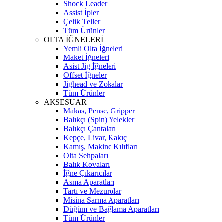
Shock Leader
Assist İpler
Çelik Teller
Tüm Ürünler
OLTA İĞNELERİ
Yemli Olta İğneleri
Maket İğneleri
Asist Jig İğneleri
Offset İğneler
Jighead ve Zokalar
Tüm Ürünler
AKSESUAR
Makas, Pense, Gripper
Balıkçı (Spin) Yelekler
Balıkçı Çantaları
Kepçe, Livar, Kakıç
Kamış, Makine Kılıfları
Olta Sehpaları
Balık Kovaları
İğne Çıkarıcılar
Asma Aparatları
Tartı ve Mezurolar
Misina Sarma Aparatları
Düğüm ve Bağlama Aparatları
Tüm Ürünler