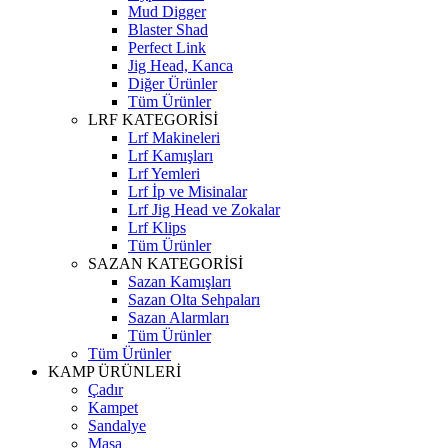
Mud Digger
Blaster Shad
Perfect Link
Jig Head, Kanca
Diğer Ürünler
Tüm Ürünler
LRF KATEGORİSİ
Lrf Makineleri
Lrf Kamışları
Lrf Yemleri
Lrf İp ve Misinalar
Lrf Jig Head ve Zokalar
Lrf Klips
Tüm Ürünler
SAZAN KATEGORİSİ
Sazan Kamışları
Sazan Olta Sehpaları
Sazan Alarmları
Tüm Ürünler
Tüm Ürünler
KAMP ÜRÜNLERİ
Çadır
Kampet
Sandalye
Masa