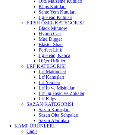
Olta Malzeme Kutuları
Klips Kutuları
Sahte Yem Kutuları
Jig Head Kutuları
FIIISH ÖZEL KATEGORİSİ
Black Minnow
Hypno Cast
Mud Digger
Blaster Shad
Perfect Link
Jig Head, Kanca
Diğer Ürünler
LRF KATEGORİSİ
Lrf Makineleri
Lrf Kamışları
Lrf Yemleri
Lrf İp ve Misinalar
Lrf Jig Head ve Zokalar
Lrf Klips
SAZAN KATEGORİSİ
Sazan Kamışları
Sazan Olta Sehpaları
Sazan Alarmları
KAMP ÜRÜNLERİ
Çadır