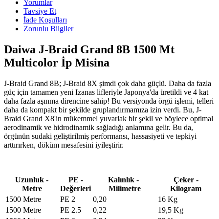
Yorumlar
Tavsiye Et
İade Koşulları
Zorunlu Bilgiler
Daiwa J-Braid Grand 8B 1500 Mt
Multicolor İp Misina
J-Braid Grand 8B; J-Braid 8X şimdi çok daha güçlü. Daha da fazla
güç için tamamen yeni Izanas lifleriyle Japonya'da üretildi ve 4 kat
daha fazla aşınma direncine sahip! Bu versiyonda örgü işlemi, telleri
daha da kompakt bir şekilde gruplandırmamıza izin verdi. Bu, J-
Braid Grand X8'in mükemmel yuvarlak bir şekil ve böylece optimal
aerodinamik ve hidrodinamik sağladığı anlamına gelir. Bu da,
örgünün sudaki geliştirilmiş performansı, hassasiyeti ve tepkiyi
arttırırken, döküm mesafesini iyileştirir.
Uzunluk -
PE -
Kalınlık -
Çeker -
Metre
Değerleri
Milimetre
Kilogram
1500 Metre
PE 2
0,20
16 Kg
1500 Metre
PE 2.5
0,22
19,5 Kg