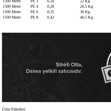
1500 Metre
PE 3
0,24
22 Kg
1500 Metre
PE 4
0,28
26,5 Kg
1500 Metre
PE 6
0,35
36 Kg
1500 Metre
PE 8
0,42
46,5 Kg
Ürün Etiketleri