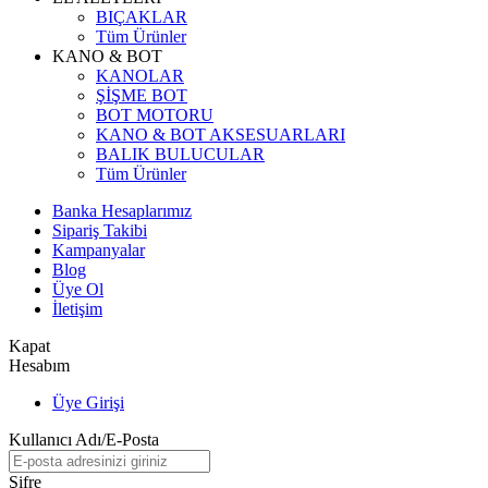
BIÇAKLAR
Tüm Ürünler
KANO & BOT
KANOLAR
ŞİŞME BOT
BOT MOTORU
KANO & BOT AKSESUARLARI
BALIK BULUCULAR
Tüm Ürünler
Banka Hesaplarımız
Sipariş Takibi
Kampanyalar
Blog
Üye Ol
İletişim
Kapat
Hesabım
Üye Girişi
Kullanıcı Adı/E-Posta
Şifre