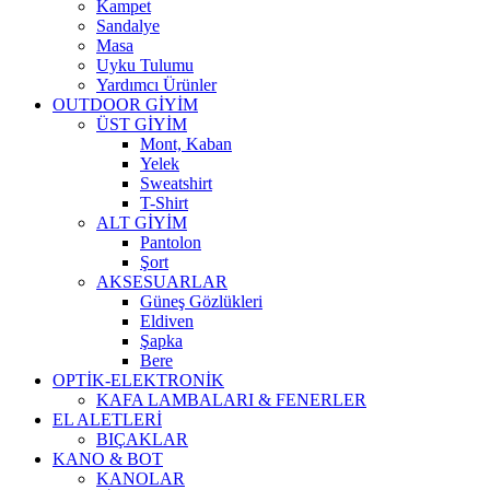
Kampet
Sandalye
Masa
Uyku Tulumu
Yardımcı Ürünler
OUTDOOR GİYİM
ÜST GİYİM
Mont, Kaban
Yelek
Sweatshirt
T-Shirt
ALT GİYİM
Pantolon
Şort
AKSESUARLAR
Güneş Gözlükleri
Eldiven
Şapka
Bere
OPTİK-ELEKTRONİK
KAFA LAMBALARI & FENERLER
EL ALETLERİ
BIÇAKLAR
KANO & BOT
KANOLAR