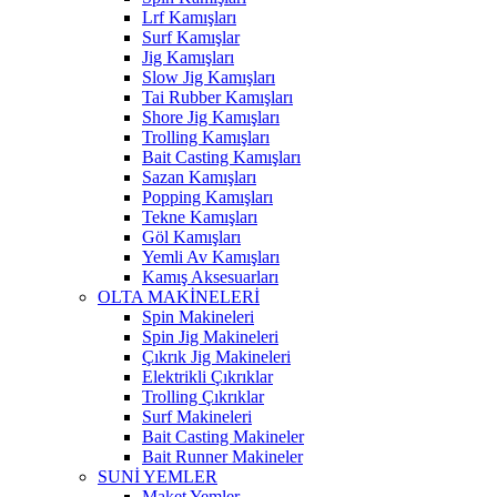
Lrf Kamışları
Surf Kamışlar
Jig Kamışları
Slow Jig Kamışları
Tai Rubber Kamışları
Shore Jig Kamışları
Trolling Kamışları
Bait Casting Kamışları
Sazan Kamışları
Popping Kamışları
Tekne Kamışları
Göl Kamışları
Yemli Av Kamışları
Kamış Aksesuarları
OLTA MAKİNELERİ
Spin Makineleri
Spin Jig Makineleri
Çıkrık Jig Makineleri
Elektrikli Çıkrıklar
Trolling Çıkrıklar
Surf Makineleri
Bait Casting Makineler
Bait Runner Makineler
SUNİ YEMLER
Maket Yemler